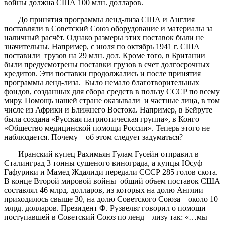
войны должна США 100 млн. долларов.
До принятия программы ленд-лиза США и Англия
поставляли в Советский Союз оборудование и материалы за
наличный расчёт. Однако размеры этих поставок были не
значительны. Например, с июля по октябрь 1941 г. США
поставили грузов на 29 млн. дол. Кроме того, в Британии
были предусмотрены поставки грузов в счет долгосрочных
кредитов. Эти поставки продолжались и после принятия
программы ленд-лиза. Было немало благотворительных
фондов, созданных для сбора средств в пользу СССР по всему
миру. Помощь нашей стране оказывали и частные лица, в том
числе из Африки и Ближнего Востока. Например, в Бейруте
была создана «Русская патриотическая группа», в Конго –
«Общество медицинской помощи России». Теперь этого не
наблюдается. Почему – об этом следует задуматься?
Иранский купец Рахимьян Гулам Гусейн отправил в
Сталинград 3 тонны сушеного винограда, а купцы Юсуф
Гафурики и Мамед Ждалиди передали СССР 285 голов скота.
В конце Второй мировой войны общий объем поставок США
составлял 46 млрд. долларов, из которых на долю Англии
приходилось свыше 30, на долю Советского Союза – около 10
млрд. долларов. Президент Ф. Рузвельт говорил о помощи
поступавшей в Советский Союз по ленд – лизу так: «…мы