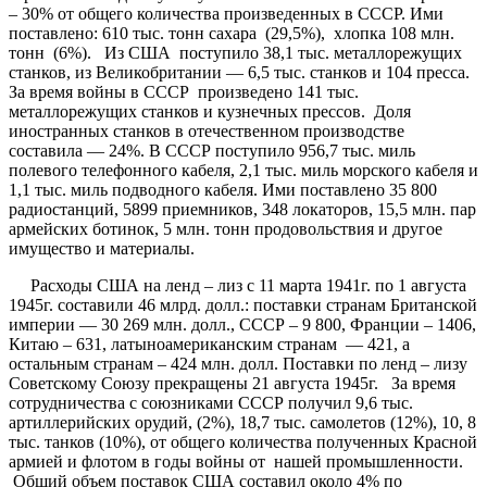
– 30% от общего количества произведенных в СССР. Ими
поставлено: 610 тыс. тонн сахара (29,5%), хлопка 108 млн.
тонн (6%). Из США поступило 38,1 тыс. металлорежущих
станков, из Великобритании — 6,5 тыс. станков и 104 пресса.
За время войны в СССР произведено 141 тыс.
металлорежущих станков и кузнечных прессов. Доля
иностранных станков в отечественном производстве
составила — 24%. В СССР поступило 956,7 тыс. миль
полевого телефонного кабеля, 2,1 тыс. миль морского кабеля и
1,1 тыс. миль подводного кабеля. Ими поставлено 35 800
радиостанций, 5899 приемников, 348 локаторов, 15,5 млн. пар
армейских ботинок, 5 млн. тонн продовольствия и другое
имущество и материалы.
Расходы США на ленд – лиз с 11 марта 1941г. по 1 августа
1945г. составили 46 млрд. долл.: поставки странам Британской
империи — 30 269 млн. долл., СССР – 9 800, Франции – 1406,
Китаю – 631, латыноамериканским странам — 421, а
остальным странам – 424 млн. долл. Поставки по ленд – лизу
Советскому Союзу прекращены 21 августа 1945г. За время
сотрудничества с союзниками СССР получил 9,6 тыс.
артиллерийских орудий, (2%), 18,7 тыс. самолетов (12%), 10, 8
тыс. танков (10%), от общего количества полученных Красной
армией и флотом в годы войны от нашей промышленности.
Общий объем поставок США составил около 4% по