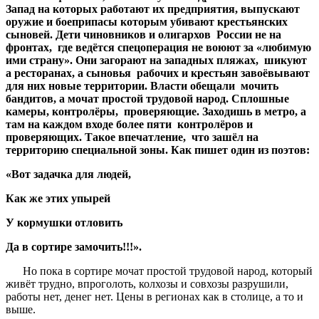
Запад на которых работают их предприятия, выпускают
оружие и боеприпасы которым убивают крестьянских
сыновей. Дети чиновников и олигархов России не на
фронтах, где ведётся спецоперация не воюют за «любимую
ими страну». Они загорают на западных пляжах, шикуют
а ресторанах, а сыновья рабочих и крестьян завоёвывают
для них новые территории. Власти обещали мочить
бандитов, а мочат простой трудовой народ. Сплошные
камеры, контролёры, проверяющие. Заходишь в метро, а
там на каждом входе более пяти контролёров и
проверяющих. Такое впечатление, что зашёл на
территорию специальной зоны. Как пишет один из поэтов:
«Вот задачка для людей,
Как же этих упырей
У кормушки отловить
Да в сортире замочить!!!».
Но пока в сортире мочат простой трудовой народ, который
живёт трудно, впроголоть, колхозы и совхозы разрушили,
работы нет, денег нет. Цены в регионах как в столице, а то и
выше.