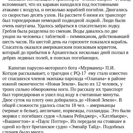
вспоминает, что их караван находился под постоянными
атаками с воздуха, и несколько кораблей погибли. Двигались
со скоростью десять узлов. На рассвете 6 июня их транспорт
был торпедирован немецкой подводной лодкой. Люди были
очень напуганы. Удалось забраться в спасательную лодку.
Гребля была разделена по сменам. Воды давалось по две
унции на человека с таблеткой – пеммиканом, действовавшей
шесть часов. На шестой день на горизонте показался корабль.
Спасатель оказался американским поисковым корветом,
который до прибытия в Архангельск несколько дней ползал в
дебрях ледяных полей, в поисках погибающих.
Капитан парусно-моторного бота «Мурманец» П.И.
Котцов рассказывает, о трагедии с РQ-17 ему стало известно
от спасшихся членов экипажа парохода «Олапана» в районе
южной оконечности «Новая Земля». Было их 12 человек, у
троих сильно обморожены ноги. По рассказу их транспорт
был торпедирован и ушел под воду в считанные минуты.
Двое суток на плоту они добирались до «Новой Земли». В
общей сложности удалось спасти 18 чел. – американцы
(черные и белые), англичане, норвежцы, голландцы. Это были
моряки с погибших судов «Алькоа Рейнджер», «Хатлбьюри»,
«Вашингтон» и «Паулс Поттер». Их передали на стоявшее в
одной из бухт британское судно «Эмпайр Тайд». Подобных
случаев было много.