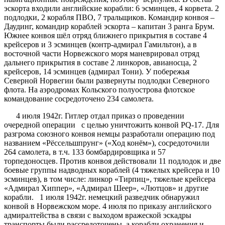
эскорта входили английские корабли: 6 эсминцев, 4 корвета. 2
подлодки, 2 корабля ПВО, 7 тральщиков. Командир конвоя –
Даудинг, командир кораблей эскорта – капитан 3 ранга Брум.
Южнее конвоя шёл отряд ближнего прикрытия в составе 4
крейсеров и 3 эсминцев (контр-адмирал Гамильтон), а в
восточной части Норвежского моря маневрировал отряд
дальнего прикрытия в составе 2 линкоров, авианосца, 2
крейсеров, 14 эсминцев (адмирал Тони). У побережья
Северной Норвегии были развернуты подлодки Северного
флота. На аэродромах Кольского полуострова флотское
командование сосредоточено 234 самолета.
4 июля 1942г. Гитлер отдал приказ о проведении
очередной операции с целью уничтожить конвой РQ-17. Для
разгрома союзного конвоя немцы разработали операцию под
названием «Рёссельшпрунг» («Ход конём»), сосредоточили
264 самолета, в т.ч. 133 бомбардировщика и 57
торпедоносцев. Против конвоя действовали 11 подлодок и две
боевые группы надводных кораблей (4 тяжелых крейсера и 10
эсминцев), в том числе: линкор «Тирпиц», тяжелые крейсера
«Адмирал Хиппер», «Адмирал Шеер», «Лютцов» и другие
корабли. 1 июля 1942г. немецкий разведчик обнаружил
конвой в Норвежском море. 4 июля по приказу английского
адмиралтейства в связи с выходом вражеской эскадры
транспорты были рассредоточены, а корабли охранения и