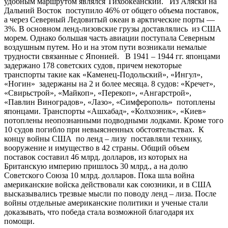
удобным маршрутом являлся Тихоокеанский. Из Аляски на
Дальний Восток поступило 46% от общего объема поставок,
а через Северный Ледовитый океан в арктические порты —
3%. В основном ленд-лизовские грузы доставлялись из США
морем. Однако большая часть авиации поступала Северным
воздушным путем. Но и на этом пути возникали немалые
трудности связанные с Японией. В 1941 – 1944 гг. японцами
задержано 178 советских судов, причем некоторые
транспорты такие как «Каменец-Подольский», «Ингул»,
«Ногин» задержаны на 2 и более месяца. 8 судов: «Кречет»,
«Свирьстрой», «Майкоп», «Перекоп», «Ангарстрой»,
«Павлин Виноградов», «Лазо», «Симферополь» потоплены
японцами. Транспорты «Ашхабад», «Колхозник», «Киев»
потоплены неопознанными подводными лодками. Кроме того
10 судов погибло при невыясненных обстоятельствах. К
концу войны США по ленд – лизу поставляли технику,
вооружение и имущество в 42 страны. Общий объем
поставок составил 46 млрд. долларов, из которых на
Британскую империю пришлось 30 млрд., а на долю
Советского Союза 10 млрд. долларов. Пока шла война
американские войска действовали как союзники, и в США
высказывались трезвые мысли по поводу ленд – лиза. После
войны отдельные американские политики и ученые стали
доказывать, что победа стала возможной благодаря их
помощи.