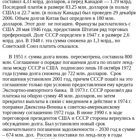
составил 4,33 млрд. долларов, а перед Канадой — 1.19 млрд.
Последний платёж в размере 83.25 млн. долларов (в пользу
США) и 22.7 млн. (в пользу Канады) был проведен 29 декабря
2006. Объем долгов Китая был определен в 180 млн.
долларов. Этот долг не погашен. Французы расплатились с
США 28 мая 1946 года, предоставив Штатам ряд торговых
преференций. Долг СССР определен в 1947 г. в размере 2,6
млрд. дол. В 1948 г. эта сумма снижена до 1,3 млрд., но
Советский Союз платить отказался.
В 1951 г. сумма долга вновь пересмотрена, составила 800
млн. Соглашение о порядке погашения долга по оплате ленд-
лиза между СССР и США подписано лишь 18 октября 1972
года (сумма долга снижена до 722 млн. долларов. Срок
погашения установлен 2001 год, причем СССР пошёл на это
соглашение только при условии предоставления ему кредита
Экспортно-импортного банка. В 1973 г. СССР произвёл два
платежа на общую сумму 48 млн. долларов, но затем
прекратил выплаты в связи с введением в действие в 1974 г.
поправки Джексона-Веника к советско-американскому
торговому соглашению 1972 года. В июне 1990 г. в ходе
переговоров президентов США и СССР стороны вернулись к
обсуждению долга. Был установлен новый срок
окончательного погашения задолженности – 2030 год в сумме
– 674 млн. дол. Россия за поставки по ленд-лизу в годы