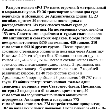
Разгром конвоя «РQ-17» нанес огромный материальный
и моральный урон. Из 36 транспортов конвоя два суда
вернулись в Исландию, до Архангельска дошли 11, 23
погибли, притом 20 потоплены после приказа
рассредоточится. Из трех спасательных судов до
Архангельска дошло два. На потопленных судах погибли
153 чел. Советскими кораблями и судами спасено около
300 английских и советских моряков. В ходе этой бойни
немцами потоплено: 3350 автомашин, 430 танков, 210
самолетов и 99316 других грузов.
После трагедии
союзники стремились ограничить поставки через Атлантику.
И все же, 2-20 сентября из Лох-Ю вышла основная группа
конвоя «РQ -18» и «QР-14». Всего в составе конвоя было 39
транспортов, спасательное судно, танкер, 3 тральщика, два
эскадренных танкера. Охранение составляло 17 кораблей
различных классов. Из 40 транспортов конвоя в
Архангельский порт прибыли 27, доставлено 149 797 тонн
груза.
Из общих потерь этого конвоя только один
транспорт потерян в зоне Северного флота. Противник
потерял 3 подлодки и 41 самолет, кроме этого, 20
самолетов было уничтожено нашей авиацией на
аэродромах. Авиация флота совершила 775
самолётовылетов в т.ч. 274 истребительное прикрытие,
102 на разведку и поиск подлодок.
После перехода «PQ –18»