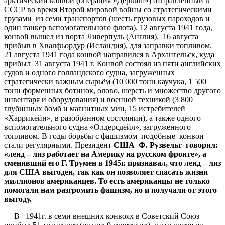
арктический конвой (операция «Дервиш») отправленный в
СССР во время Второй мировой войны со стратегическими
грузами из семи транспортов (шесть грузовых пароходов и
один танкер вспомогательного флота). 12 августа 1941 года,
конвой вышел из порта Ливерпуль (Англия). 16 августа
прибыв в Хвалфьордур (Исландия), для заправки топливом.
21 августа 1941 года конвой направился в Архангельск, куда
прибыл 31 августа 1941 г. Конвой состоял из пяти английских
судов и одного голландского судна, загруженных
стратегически важным сырьём (10 000 тонн каучука, 1 500
тонн форменных ботинок, олово, шерсть и множество другого
инвентаря и оборудования) и военной техникой (3 800
глубинных бомб и магнитных мин, 15 истребителей
«Харрикейн», в разобранном состоянии), а также одного
вспомогательного судна «Олдерсдейл», загруженного
топливом. В годы борьбы с фашизмом подобные конвои
стали регулярными. Президент
США Ф. Рузвельт говорил:
«ленд – лиз работает на Америку на русском фронте», а
сменивший его Г. Трумен в 1945г. признавал, что ленд – лиз
для США выгоден, так как он позволяет спасать жизни
миллионов американцев. То есть американцы не только
помогали нам разгромить фашизм, но и получали от этого
выгоду.
В 1941г. в семи внешних конвоях в Советский Союз