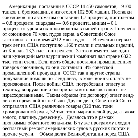
Американцы поставили в СССР 14 450 самолетов, 9100
танков и бронемашин, а изготовил 102 500 машин. Поставки
союзников по автоматам составили 1,7 процента, пистолетам
– 0,8 процента, снарядам — 0,6 процента, минам – 0,1
процент от уровня их производства в нашей стране. Получено
от союзников 70 млн. пудов зерна, а Советский Союз
заготовил за это время 4312 млн. пудов. В течении первых
трех лет из США поступило 1160 т стали и стальных изделий,
из Канады 13,3 тыс. тонн рельсов. За это время только один
наш кузнецкий металлургический комбинат дал стране 6322
тыс. тонн стали. Если взять общие поставки промышленных
товаров союзников, то они составили 4% советской
промышленной продукции. СССР, так и другие страны,
получавшие помощь по ленд-лиза, в ходе войны оплату не
производили. После войны США потребовали оплату за
технику, вооружение и боеприпасы которые оказались не
израсходованными. Таким образом (по договору) оплат ленд-
лиза во время войны не было. Другое дело, Советский Союз
отправлял в США различные товары (320 тыс. тонн
хромированной руды, 32 тыс. тонн марганцевой руды, а также
золото, платину, древесину). Делалось это в рамках
программы обратного ленд-лиза. В ту же программу входил
бесплатный ремонт американских судов в русских портах и
прочие услуги. Объем долга Великобритании перед США