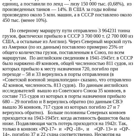
единиц, а поставили по ленд — лизу 150 000 тыс. (0,68%), из
произведенных танков — 14%. В США за годы войны
произведено около 5 млн. машин, а в СССР поставлено около
450 тыс. (менее 10%).
По северному маршруту пути отправлено 3 964231 тонна
грузов, фактически прибыло в СССР 3 700 000 т. (2 700 000 из
США, а остальные из Англии). Через Северный морской путь
из Америки (по их данным) поставлено примерно 25% от
общего количества грузов, поставленным в Союз, по всем
маршрутам. По английским сведениям в 1941-1945гг. в СССР
было наряжено 49 конвоев, общей численностью 811 судов, из
которых прибыло к месту назначения 720, погибло при
переходе – 58 и 33 вернулись в порты отправления (в
«Советской военной энциклопедии» сказано, что отправлено
42 конвоя, численность. 813 судов). По данным английских
исследователей вышло из Советского Союза 35 конвоев, в
составе 715 судов из которых в порты назначения прибыло
680 – 29 погибло и 8 вернулись обратно (по данным СВЭ
вышло 36 конвоев, 717 судов из которых погибло 27 и 7
вернулось обратно). Больше половины Северных конвоев
приходится на 1943-1945гг. когда активность фашистов была
ниже. Подавляющая часть потерь приходится на 1942г. Так,
только в конвоях «PQ-17» и «PQ -18», и «QP- 13» и «QP-
14», погибло 37 и 22 судна соответственно. Несмотря на