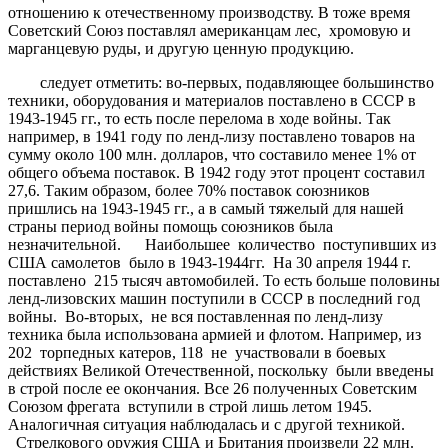
отношению к отечественному производству. В тоже время
Советский Союз поставлял американцам лес, хромовую и
марганцевую руды, и другую ценную продукцию.
следует отметить: во-первых, подавляющее большинство
техники, оборудования и материалов поставлено в СССР в
1943-1945 гг., то есть после перелома в ходе войны. Так
например, в 1941 году по ленд-лизу поставлено товаров на
сумму около 100 млн. долларов, что составило менее 1% от
общего объема поставок. В 1942 году этот процент составил
27,6. Таким образом, более 70% поставок союзников
пришлись на 1943-1945 гг., а в самый тяжелый для нашей
страны период войны помощь союзников была
незначительной. Наибольшее количество поступивших из
США самолетов было в 1943-1944гг. На 30 апреля 1944 г.
поставлено 215 тысяч автомобилей. То есть больше половины
ленд-лизовских машин поступили в СССР в последний год
войны. Во-вторых, не вся поставленная по ленд-лизу
техника была использована армией и флотом. Например, из
202 торпедных катеров, 118 не участвовали в боевых
действиях Великой Отечественной, поскольку были введены
в строй после ее окончания. Все 26 полученных Советским
Союзом фрегата вступили в строй лишь летом 1945.
Аналогичная ситуация наблюдалась и с другой техникой.
Стрелкового оружия США и Британия произвели 22 млн.