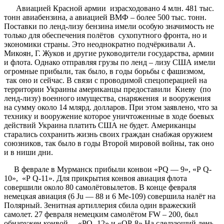
Авиацией Красной армии израсходовано 4 млн. 481 тыс.
тонн авиабензина, а авиацией ВМФ – более 500 тыс. тонн.
Поставки по ленд-лизу бензина имели особую значимость не
только для обеспечения полётов сухопутного фронта, но и
экономики страны. Это неоднократно подчёркивали А.
Микоян, Г. Жуков и другие руководители государства, армии
и флота. Однако отправляя грузы по ленд – лизу США имели
огромные прибыли, так было, в годы борьбы с фашизмом,
так оно и сейчас. В связи с проводимой спецоперацией на
территории Украины американцы предоставили Киеву (по
ленд-лизу) военного имущества, снаряжения и вооружения
на сумму около 14 млярд. долларов. При этом заявлено, что за
технику и вооружение которое уничтоженные в ходе боевых
действий Украина платить США не будет. Американцы
старались сохранить жизнь своих граждан снабжая оружием
союзников, так было в годы Второй мировой войны, так оно
и в ниши дни.
В феврале в Мурманск прибыли конвои «РQ — 9», «Р Q-
10», «Р Q-11». Для прикрытия конвоя авиация флота
совершили около 80 самолётовылетов. В конце февраля
немецкая авиация (6 Ju — 88 и 6 Ме-109) совершила налёт на
Полярный. Зенитная артиллерия сбила один вражеский
самолет. 27 февраля немецким самолётом FW – 200, был
обнаружен конвой «PQ- 12» и «QР-8» На следующий день