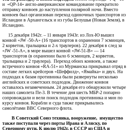
и «QP-14» англо-американское командование прекратило
отправку конвоев до наступления полярной ночи. Вместо
конвоев был организован переход одиночных транспортов из
Исландии в Архангельск и из губы Белушья (Новая Земля), в
Исландию.
15 декабря 1942г. – 11 января 1943г. из Лох-Ю вышел
конвой «JW -50-А» (16 транспортов в охранении 7 эсминцев,
2 корветов, тральщика и 2-х траулеров). 22 декабря в след за
«JW -51-А», в море вышел конвой «JW-51-В» — 14
транспортов (в охранении было 6 эсминцев, 2 корветов,
тральщика и 2 траулера). Переход обоих конвоев, а также
встречного конвоя «RА-51» из Мурманска прикрывал отряд в
составе легких крейсеров «Шеффилд», «Ямайка» и двух. На
подходах к базам противника были развернуты несколько
английских и советских подлодок. Движение конвоя
оставалось незамеченным. 24 декабря его обнаружили четыре
наших самолета Пе-3. В течение дня шесть МБР-2 попарно
сопровождали и вели поиск подлодок противника и мин по
курсу конвоя. Корабли и суда также прикрывались
самолётами ВВС Северного флота.
В Советский Союз техника, вооружение, имущество
также поступали через порты Ирана и Аляску, по
Северному пути. К июлю 1942г. в СССР из США и