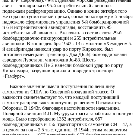
им. Б.Ф. Сафонова). 49-я отдельная морская разведывательная
авиа — эскадрилья и 95-й истребительный авиаполк
подлежали расформированию. Однако в конце октября того
же года поступил новый приказ, согласно которому к 5 ноября
надлежало сформировать управления 5-й бомбардировочной
и 6-й истребительной авиабригады, восстановить 95-
истребительный авиаполк. Включить в состав флота 29-й
бомбардировочно-пикирующий и 255 истребительные
авиаполки. В конце декабря 1942г. 13 самолетов «Хемпден» 5-
й авиабригады нанесли удар по порту Киркенес, был
потоплен немецкий транспорт. Два ДБ-3ф бомбардировали
аэродром Луостари, уничтожив Ju-88. Шесть
бомбардировщиков Пе-2 нанесли бомбовой удар по порту
Линахамари, разрушив причал и повредив транспорт
«Гамбург».
Важное значение имели поступления по ленд-лизу
самолетов из США по Северной воздушной трассе. О
важности свидетельствует то, что каждый поступивший
самолет распределялся поштучно, решением Госкомитета
Обороны. В 1943г. благодаря настойчивости начальника
Полярной авиации И.П. Музурука трасса заработала в полную
мощь. Было переброшено 1352 истребителя, 657
бомбардировщиков и 156 транспортных самолетов СИ – 47, а
в целом за год – 2,5 тыс. единиц. В 1944г. этим маршрутом