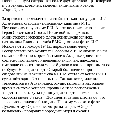
Погибло в пути следования более двух десятков транспортов
и 5 военных кораблей, включая английский крейсер
«Эдинбург».
За проявленное мужество и стойкость капитану судна И.И.
Афанасьеву, старшему помощнику капитана М.П.
Петровскому и рулевому Б.И. Аказенку присвоено звание
Героя Советского Союза. После войны в архивах
Министерства морского флота обнаружена записка
начальника Главного штаба ВМФ адмирала флота И.С.
Исакова от 25 ноября 1941г., адресованная члену
Государственного Комитета Обороны А.И. Микояну. В ней
сказано: «Военно-морской атташе в Америке донес, что
согласно последнему извещению англичан, пароходы,
имеющие скорость хода менее 8 узлов в конвой приниматься
не будут. Наш транспорт «Старый большевик» при
следовании из Архангельска в США отстал от конвоя и 10
суток шёл один, без прикрытия. Так как все движение
транспортов на Архангельск осуществляется в настоящее
время в системе конвоев, прошу Вашего распоряжения
запретить посылку за границу транспортов, имеющих
скорость менее 8 узлов». Документы свидетельствуют, что
такое распоряжение было дано Наркому морского флота
Дукельскому. Однако, несмотря на запрет, «Старый
большевик» продолжал бороздить моря и океаны.