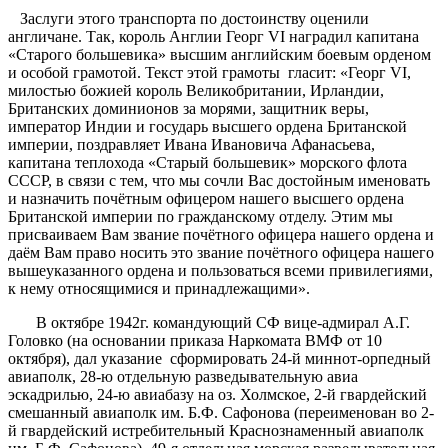
Заслуги этого транспорта по достоинству оценили
англичане. Так, король Англии Георг VI наградил капитана
«Старого большевика» высшим английским боевым орденом
и особой грамотой. Текст этой грамоты гласит: «Георг VI,
милостью божией король Великобритании, Ирландии,
Британских доминионов за морями, защитник веры,
император Индии и государь высшего ордена Британской
империи, поздравляет Ивана Ивановича Афанасьева,
капитана теплохода «Старый большевик» морского флота
СССР, в связи с тем, что мы сочли Вас достойным именовать
и назначить почётным офицером нашего высшего ордена
Британской империи по гражданскому отделу. Этим мы
присваиваем Вам звание почётного офицера нашего ордена и
даём Вам право носить это звание почётного офицера нашего
вышеуказанного ордена и пользоваться всеми привилегиями,
к нему относящимися и принадлежащими».
В октябре 1942г. командующий СФ вице-адмирал А.Г.
Головко (на основании приказа Наркомата ВМФ от 10
октября), дал указание сформировать 24-й миннот-орпедный
авиаполк, 28-ю отдельную разведывательную авиа
эскадрилью, 24-ю авиабазу на оз. Холмское, 2-й гвардейский
смешанный авиаполк им. Б.Ф. Сафонова (переименован во 2-
й гвардейский истребительный Краснознаменный авиаполк