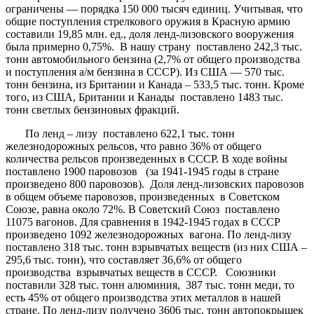
ограничены — порядка 150 000 тысяч единиц. Учитывая, что
общие поступления стрелкового оружия в Красную армию
составили 19,85 млн. ед., доля ленд-лизовского вооружения
была примерно 0,75%. В нашу страну поставлено 242,3 тыс.
тонн автомобильного бензина (2,7% от общего производства
и поступления а/м бензина в СССР). Из США — 570 тыс.
тонн бензина, из Британии и Канада – 533,5 тыс. тонн. Кроме
того, из США, Британии и Канады поставлено 1483 тыс.
тонн светлых бензиновых фракций.
По ленд – лизу поставлено 622,1 тыс. тонн
железнодорожных рельсов, что равно 36% от общего
количества рельсов произведенных в СССР. В ходе войны
поставлено 1900 паровозов (за 1941-1945 годы в стране
произведено 800 паровозов). Доля ленд-лизовских паровозов
в общем объеме паровозов, произведенных в Советском
Союзе, равна около 72%. В Советский Союз поставлено
11075 вагонов. Для сравнения в 1942-1945 годах в СССР
произведено 1092 железнодорожных вагона. По ленд-лизу
поставлено 318 тыс. тонн взрывчатых веществ (из них США –
295,6 тыс. тонн), что составляет 36,6% от общего
производства взрывчатых веществ в СССР. Союзники
поставили 328 тыс. тонн алюминия, 387 тыс. тонн меди, то
есть 45% от общего производства этих металлов в нашей
стране. По ленд-лизу получено 3606 тыс. тонн автопокрышек