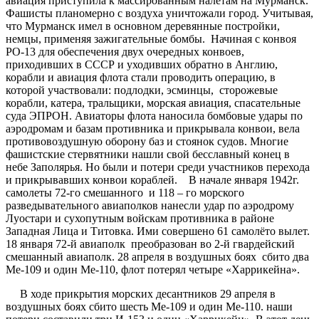
авиация приступила к массированным налётам на Мурманск.
Фашисты планомерно с воздуха уничтожали город. Учитывая,
что Мурманск имел в основном деревянные постройки,
немцы, применяя зажигательные бомбы. Начиная с конвоя
РО-13 для обеспечения двух очередных конвоев,
приходивших в СССР и уходивших обратно в Англию,
корабли и авиация флота стали проводить операцию, в
которой участвовали: подлодки, эсминцы, сторожевые
корабли, катера, тральщики, морская авиация, спасательные
суда ЭПРОН. Авиаторы флота наносила бомбовые удары по
аэродромам и базам противника и прикрывала конвои, вела
противовоздушную оборону баз и стоянок судов. Многие
фашистские стервятники нашли свой бесславный конец в
небе Заполярья. Но были и потери среди участников перехода
и прикрывавших конвои кораблей. В начале января 1942г.
самолеты 72-го смешанного и 118 – го морского
разведывательного авиаполков нанесли удар по аэродрому
Луостари и сухопутным войскам противника в районе
Западная Лица и Титовка. Ими совершено 61 самолёто вылет.
18 января 72-й авиаполк преобразован во 2-й гвардейский
смешанный авиаполк. 28 апреля в воздушных боях сбито два
Ме-109 и один Ме-110, флот потерял четыре «Харрикейна».
В ходе прикрытия морских десантников 29 апреля в
воздушных боях сбито шесть Ме-109 и один Ме-110. наши