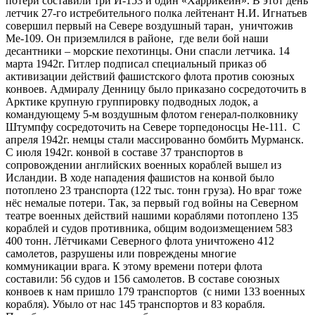
потери составили три И-153 и один «Харрикейн». В этот день
летчик 27-го истребительного полка лейтенант Н.И. Игнатьев
совершил первый на Севере воздушный таран, уничтожив
Ме-109. Он приземлился в районе, где вели бой наши
десантники – морские пехотинцы. Они спасли летчика. 14
марта 1942г. Гитлер подписал специальный приказ об
активизации действий фашистского флота против союзных
конвоев. Адмиралу Денницу было приказано сосредоточить в
Арктике крупную группировку подводных лодок, а
командующему 5-м воздушным флотом генерал-полковнику
Штумпфу сосредоточить на Севере торпедоносцы Не-111. С
апреля 1942г. немцы стали массированно бомбить Мурманск.
С июля 1942г. конвой в составе 37 транспортов в
сопровождении английских военных кораблей вышел из
Исландии. В ходе нападения фашистов на конвой было
потоплено 23 транспорта (122 тыс. тонн груза). Но враг тоже
нёс немалые потери. Так, за первый год войны на Северном
театре военных действий нашими кораблями потоплено 135
кораблей и судов противника, общим водоизмещением 583
400 тонн. Лётчиками Северного флота уничтожено 412
самолетов, разрушены или повреждены многие
коммуникации врага. К этому времени потери флота
составили: 56 судов и 156 самолетов. В составе союзных
конвоев к нам пришло 179 транспортов (с ними 133 военных
корабля). Убыло от нас 145 транспортов и 83 корабля.