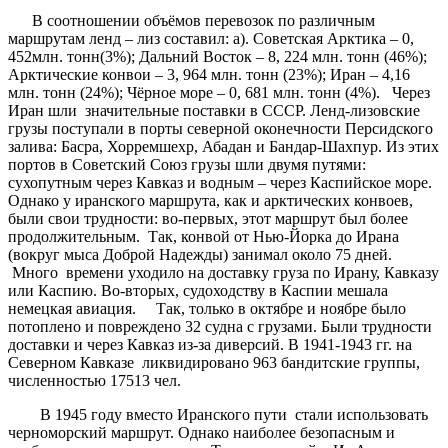
В соотношении объёмов перевозок по различным
маршрутам ленд – лиз составил: а). Советская Арктика – 0,
452млн. тонн(3%); Дальний Восток – 8, 224 млн. тонн (46%);
Арктические конвои – 3, 964 млн. тонн (23%); Иран – 4,16
млн. тонн (24%); Чёрное море – 0, 681 млн. тонн (4%). Через
Иран шли значительные поставки в СССР. Ленд-лизовские
грузы поступали в порты северной оконечности Персидского
залива: Басра, Хорремшехр, Абадан и Бандар-Шахпур. Из этих
портов в Советский Союз грузы шли двумя путями:
сухопутным через Кавказ и водным – через Каспийское море.
Однако у иранского маршрута, как и арктических конвоев,
были свои трудности: во-первых, этот маршрут был более
продолжительным. Так, конвой от Нью-Йорка до Ирана
(вокруг мыса Доброй Надежды) занимал около 75 дней.
Много времени уходило на доставку груза по Ирану, Кавказу
или Каспию. Во-вторых, судоходству в Каспии мешала
немецкая авиация. Так, только в октябре и ноябре было
потоплено и повреждено 32 судна с грузами. Были трудности
доставки и через Кавказ из-за диверсий. В 1941-1943 гг. на
Северном Кавказе ликвидировано 963 бандитские группы,
численностью 17513 чел.
В 1945 году вместо Иранского пути стали использовать
черноморский маршрут. Однако наиболее безопасным и