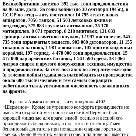
Великобритании завезено 392 тыс. тонн продовольствия
на 90 млн. долл. За годы войны (по 30 сентября 1945г.), в
СССР по ленд – лизу поступило: 14 795 летательных
аппаратов, 7056 танков, 51 503 легковых джипа и
вездеходов, 375 883 грузовых автомашин, 35 170
мотоциклов, 8 071 трактор, 8 218 винтовок, 131 633
единицы автоматического оружия, 12 997 пистолетов, 345
735 тонн взрывчатых веществ, 903 000 детонаторов, 11 155
товарных вагонов, 1 981 локомотив, 105 противолодочных
кораблей, 197 торпед, 4 478 000 тонн продовольствия, 15
417 000 пар армейских ботинок, 1 541 590 одеял, 331 066
литров спирта и другого вооружения, техники, имущества
и продовольствия. За счет поставок по ленд-лизу ежегодно
(в течении войны) удавалось высвободить из производства
около 600 тысяч человек и тем самым сокращать
работников тыла, увеличивая численность сражавшихся
на фронте.
Красная Армия по ленд – лизу получила 4102
«Шерманов». Кроме внутреннего комфорта преимуществ не
имел. На открытой местности высокий «Шерман» был
хорошей мишенью для врага, зимой, осенью и весной его
проходимость была низкой, из-за узости гусениц. Имея
бензиновый двигатель при попадании снаряда горел как
свечка. Около 80% этих машин сгорели на поле боя вместе с