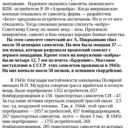
экипажами. Надежнее оказались самолеты заокеанского
ВПК- истребители Р-39 «Аэрокобра». Когда американские
военные отказались от самолета, фирма — разработчик
«Белл» предложила истребитель англичанам. Но и те от него
отказались. Тогда союзники решили спихнуть «кобру»
Советскому Союзу по линии ленд – лиза. Произошло
невероятное, самолет в бою показал хорошие боевые качества.
На этом самолете советский асс А. Покрышкин сбил
около 50 немецких самолетов. На нем была мощная 37 —
мм пушка, которая разрушала вражеский самолет с
первого попадания. Кроме этого на вооружении «кобры»
были четыре 12, 7 мм пулемета «Браунинг». Массовое
поступление в СССР этих самолетов произошло в 1943г.
На них воевало около 50 полков, в основном гвардейские.
В 1943г. благодаря настойчивости начальника Полярной
авиации И.П. Музурука северная трасса заработала в полную
мощь. Было переброшено 1352 истребителя, 657
бомбардировщиков и 156 транспортных самолетов СИ – 47.
За год наши летчики перегнали северной трассой около 2,5
тыс. ед. воздушной техники. Так, в 1944г. этой трассой
переброшено – 1957 истребителей, 857 бомбардировщиков,
267 транспортных самолетов, всего — более 3 тыс. В 1945г.
ими переброшено – 1755 истребителей, 260
бомбардировщиков, 285 транспортных самолетов из которых