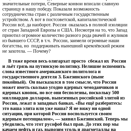
значительные потери, Северные конвои вписали славную
страницу в нашу победу. Показали возможность
сотрудничества стран с различным государственным
устройством. А вот в постсоветской, капиталистической
России всё, да наоборот. Россия оказалась в полной изоляции
от стран Западной Европы и США. Несмотря на то, что Запад
приютил огромное количество разного рода рвачей и жуликов
из бывшего СССР, в т.ч. России, заимели огромные наши
богатства, но поддерживать нынешний кремлёвский режим
не захотела. — Почему?
В тоже время весь олигархат просто сбежал их России
и льёт грязь на путинскую политику. Нелишне вспомнить
слова известного американского политолога и
государственного деятеля З. Бжезинского (ныне
покойный). Он высказался в том смысле, что Россия
может иметь сколько угодно ядерных чемоданчиков и
ядерных кнопок, но все они бесполезны, поскольку 500
миллиардов долларов, вывезенных российской элитой из
России, лежат в западных банках. «Вы ещё разберитесь:
это ваша элита или уже наша? Я не вижу ни одной
ситуации, при которой Россия воспользуется своим
ядерным потенциалом», — заявил Бжезинский. Теперь мы
убедились, что этот русофоб был прав. До этих пор мы
качаем нефть и газ, вывозим уголь и драгметаллы на