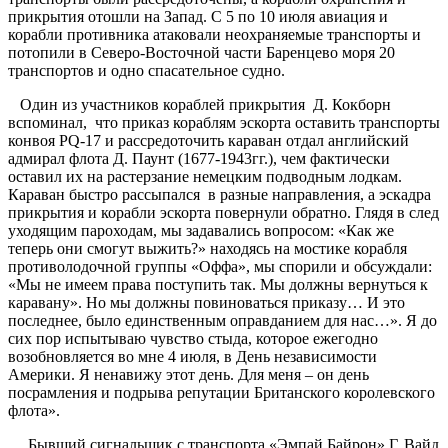
прикрытия отошли на Запад. С 5 по 10 июля авиация и
корабли противника атаковали неохраняемые транспорты и
потопили в Северо-Восточной части Баренцево моря 20
транспортов и одно спасательное судно.
Один из участников кораблей прикрытия Д. Кокборн
вспоминал, что приказ кораблям эскорта оставить транспорты
конвоя РQ-17 и рассредоточить караван отдал английский
адмирал флота Д. Паунт (1677-1943гг.), чем фактически
оставил их на растерзание немецким подводным лодкам.
Караван быстро рассыпался в разные направления, а эскадра
прикрытия и корабли эскорта повернули обратно. Глядя в след
уходящим пароходам, мы задавались вопросом: «Как же
теперь они смогут выжить?» находясь на мостике корабля
противолодочной группы «Оффа», мы спорили и обсуждали:
«Мы не имеем права поступить так. Мы должны вернуться к
каравану». Но мы должны повиноваться приказу… И это
последнее, было единственным оправданием для нас…». Я до
сих пор испытываю чувство стыда, которое ежегодно
возобновляется во мне 4 июля, в День независимости
Америки. Я ненавижу этот день. Для меня – он день
посрамления и подрыва репутации Британского королевского
флота».
Бывший сигнальщик с транспорта «Эмпай Байрон» Г. Вайд