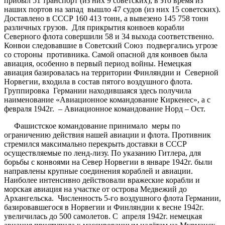
прибыл 51 транспорт (из них 9 советских), в это время из
наших портов на запад вышло 47 судов (из них 15 советских).
Доставлено в СССР 160 413 тонн, а вывезено 145 758 тонн
различных грузов. Для прикрытия конвоев корабли
Северного флота совершили 58 и 34 выхода соответственно.
Конвои следовавшие в Советский Союз подвергались угрозе
со стороны противника. Самой опасной для конвоев была
авиация, особенно в первый период войны. Немецкая
авиация базировалась на территории Финляндии и Северной
Норвегии, входила в состав пятого воздушного флота.
Группировка Германии находившаяся здесь получила
наименование «Авиационное командование Киркенес», а с
февраля 1942г. – Авиационное командование Норд – Ост.
Фашистское командование принимало меры по
ограничению действия нашей авиации и флота. Противник
стремился максимально перекрыть доставки в СССР
осуществляемые по ленд-лизу. По указанию Гитлера, для
борьбы с конвоями на Север Норвегии в январе 1942г. были
направлены крупные соединения кораблей и авиации.
Наиболее интенсивно действовали вражеские корабли и
морская авиация на участке от острова Медвежий до
Архангельска. Численность 5-го воздушного флота Германии,
базировавшегося в Норвегии и Финляндии к весне 1942г.
увеличилась до 500 самолетов. С апреля 1942г. немецкая