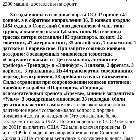
2300 машин доставлены на фронт.
За годы войны в северные порты СССР пришел 41
конвой, а в обратном направлении 36. В конвои входило
1464 судна, в Советский Союз доставлено 4 млн. тонн
грузов, а вывезено около 1,4 млн. тонн. На северных
трассах потери составили 103 транспорта, их них: 12
советских, 47 американских, 35 английских, 7 панамских, 1
датское и 1 норвежское. При защите союзных конвоев
потеряно: 8 эскадренных миноносцев (советские
«Сокрушительный» и «Деятельный»), английские
крейсера «Тренидад» и «Эдинбург», 3 шлюпа, 2 фрегата, 3
корвета, 3 тральщика. Из 44 транспортов, совершивших
переход без охранения, 38 прибыли в пункт назначения.
Силы охранения при сопровождении конвоев потопили:
линейные корабли «Шарнхорст», «Тирпиц»,
вспомогательный крейсер «Бремзе», минный заградитель
«Ульм», 3 эскадренных миноносца 33 подлодки, сбили
десятки вражеских самолетов.
После окончания войны
длительное время согласовывался вопрос о порядке
погашения долга по ленд-лизу. Это соглашение было
заключено только в 1972г. По договоренности СССР обязался
до 2001г. выплатить США 722 млн. включая проценты. В
июле 1990г. в ходе переговоров президентов Советского
Союза и США стороны вернулись к обсуждению долга. Был