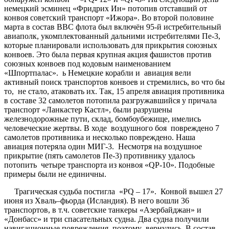
немецкий эсминец «Фридрих Ин» потопив отставший от
конвоя советский транспорт «Ижора». Во второй половине
марта в состав ВВС флота был включён 95-й истребительный
авиаполк, укомплектованный дальними истребителями Пе-3,
которые планировали использовать для прикрытия союзных
конвоев. Это была первая крупная акция фашистов против
союзных конвоев под кодовым наименованием
«Шпортпалас». ь Немецкие корабли и авиация вели
активный поиск транспортов конвоев и стремились, во что бы
то, не стало, атаковать их. Так, 15 апреля авиация противника
в составе 32 самолетов потопила разгружавшийся у причала
транспорт «Ланкастер Кастл», были разрушены
железнодорожные пути, склад, бомбоубежище, имелись
человеческие жертвы. В ходе воздушного боя повреждено 7
самолетов противника и несколько повреждено. Наша
авиация потеряла один МИГ-3. Несмотря на воздушное
прикрытие (пять самолетов Пе-3) противнику удалось
потопить четыре транспорта из конвоя «QР-10». Подобные
примеры были не единичны.
Трагическая судьба постигла «РQ – 17». Конвой вышел 27
июня из Хваль–фьорда (Исландия). В него вошли 36
транспортов, в т.ч. советские танкеры «Азербайджан» и
«Донбасс» и три спасательных судна. Два судна получили
навигационные повреждения, поэтому вернулись. В состав