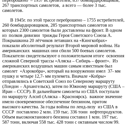
переброшено – 1957 истребителей, 857 бомбардировщиков,
267 транспортных самолетов, а всего — более 3 тыс.
самолетов.
В 1945г. по этой трассе переброшено – 1755 истребителей,
260 бомбардировщиков, 285 транспортных самолетов из
которых 2300 самолетов были доставлены на фронт. В одном
из полков дивизии трижды Героя Советского Союза А.
Покрышкина 20 лётчиков летавших на «Кингкобрах»
показали абсолютный результат Второй мировой войны. На
американских машинах они сбили 500 боевых самолетов.
Показатели свидетельсвуют о положительном итоге освоения
сложной Северной трассы «Аляска – Сибирь – фронт». Из
американских воздушных машин самым известным был
самолет «Аэрокобра», который на вооружении имел 37- мм
пушку и четыре 12,7- мм пулемета. Вначале «Кобры»
отправлялись в Советский Союз по Северному маршруту
(Лондон – Архангельск), затем по Южному маршруту (США –
Иран – СССР). В дальнейшем самолеты из США поступали
по маршруту Алсиб (Аляска – Красноярск). важное значение
имело своевременное обеспечение бензином, притом
высокого качества. За годы войны по ленд-лизу из США в
СССР поставлено 2 млн. 159 тыс. 336 тонн нефтепродуктов.
Объем высокооктанового бензина составил 1 млн. 197 тыс.
587 тонн, включая 558 тыс. 428 тонн с октавным числом 99.