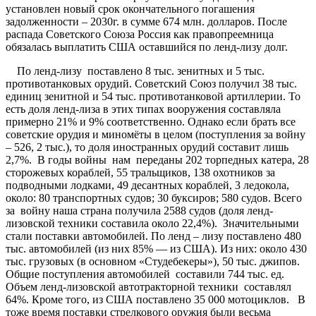
установлен новый срок окончательного погашения
задолженности – 2030г. в сумме 674 млн. долларов. После
распада Советского Союза Россия как правопреемница
обязалась выплатить США оставшийся по ленд-лизу долг.
По ленд-лизу поставлено 8 тыс. зенитных и 5 тыс.
противотанковых орудий. Советский Союз получил 38 тыс.
единиц зенитной и 54 тыс. противотанковой артиллерии. То
есть доля ленд-лиза в этих типах вооружения составляла
примерно 21% и 9% соответственно. Однако если брать все
советские орудия и миномёты в целом (поступления за войну
– 526, 2 тыс.), то доля иностранных орудий составит лишь
2,7%. В годы войны нам переданы 202 торпедных катера, 28
сторожевых кораблей, 55 тральщиков, 138 охотников за
подводными лодками, 49 десантных кораблей, 3 ледокола,
около: 80 транспортных судов; 30 буксиров; 580 судов. Всего
за войну наша страна получила 2588 судов (доля ленд-
лизовской техники составила около 22,4%). Значительными
стали поставки автомобилей. По ленд – лизу поставлено 480
тыс. автомобилей (из них 85% — из США). Из них: около 430
тыс. грузовых (в основном «Студебекеры»), 50 тыс. джипов.
Общие поступления автомобилей составили 744 тыс. ед.
Объем ленд-лизовской автотракторной техники составлял
64%. Кроме того, из США поставлено 35 000 мотоциклов. В
тоже время поставки стрелкового оружия были весьма