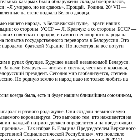
онительных казармах были обнаружены склады боеприпасов,
си: «Я умираю, но не сдаюсь». Прощай. Родина. 20/ VII —
авленные на стене подвала Белого дворца.
овью нашего народа, в Беловежской пуще, враги наших
льцин; со стороны УССР — Л. Кравчук; а со стороны БССР —
ших советских народов, и самого непокорного народа на
на попытка государственного переворота в Белоруссии. Это
с народами братской Украине. Но несмотря на все потуги
им в руках будущее. Будущее нашей независимой Беларуси.
 За нами Беларусь — чистая и светлая, честная и красивая,
лорусский президент. Сегодня мир глобализуется, степень
руссию. Но родную землю и народ надо не только любить на
ия всегда была, есть и будет нашим ближайшим союзником,
лигархат и разного рода жульё. Они создали невыносимую
ываемого коронавируса. Это выгодно тем, кто наживается на
иянин, каждый патриот должен определится и на предстоящих
 пряника.». Так избрав Б. Ельцина Председателем Верховного
деративной Социалистической Республики», что повлекло
енитета и источником государственной власти в РСФСР