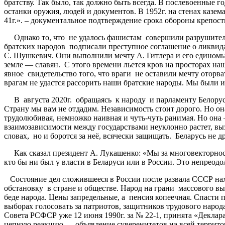
братству. Так было, так должно быть всегда. В послевоенные 
останки оружия, людей и документов. В 1952г. на стенах казе
41г.». – документальное подтверждение срока обороны крепости
Однако то, что не удалось фашистам совершили разрушители 
братских народов подписали преступное соглашение о ликв
С. Шушкевич. Они выполнили мечту А. Гитлера и его единомы
земле — славян. С этого времени льется кров на просторах на
явное свидетельство того, что враги не оставили мечту оторв
врагам не удастся рассорить наши братские народы. Мы были и 
В августа 2020г. обращаясь к народу и парламенту Белорусс
Страну мы вам не отдадим. Независимость стоит дорого. Но она
трудолюбивая, немножко наивная и чуть-чуть ранимая. Но она
взаимозависимости между государствами неуклонно растет, выз
словах, но и боротся за неё, всячески защищать. Беларусь не д
Как сказал президент А. Лукашенко: «Мы за многовекторнос
кто бы ни был у власти в Беларуси или в России. Это непреод
Состояние дел сложившееся в России после развала СССР нахо
обстановку в стране и обществе. Народ на грани массового вы
беде народа. Цены запредельные, а пенсия копеечная. Спасти
выборах голосовать за патриотов, защитников трудового нар
Совета РСФСР уже 12 июня 1990г. за № 22-1, принята «Деклар
цепную реакцию — объявление суверенитетов на всей террито