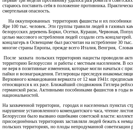
первые три недели противнику удалось разгромить 8 советских 
стараюсь поставить себя в положение противника. Практическ
смертельная опасность.
На оккупированных территориях фашисты и их пособники вели
Яре 100 тыс. человек. Эти группы травили людей в газовых ка
белорусских деревень Борки, Осетки, Кураши, Червоная, Попу
целью массового истребления людей создали сеть концлагерей
концлагерь в Освенциме был рассчитан на истребление 30 тыс. 
многие страны Европы, прежде всего Италия, Венгрия, Слова
После захвата польских территориях нацисты проводили акти
территорию Белоруссии и работы с местным населением. В ос
не веря в позитивные изменения, которые могли начаться с 
пайки и вознаграждения. Гитлеровцы преследуя инакомыслящих
Верховного командования вермахта от 12 мая 1941г. предписы
относящихся к их расе. Ближайший сподвижник Гитлера рейхс
германской расы. Активными пособниками фашистов в годы во
национальностей.
На захваченной территории, городах и населенных пунктах ст
нарушение установленного комендантского часа, чтение лист
Белоруссии было вызвано ошибками советской власти: коллект
присоединённых территориях заставляли людей бежать к немца
польских территориях, но плоды непродуманной советизации 