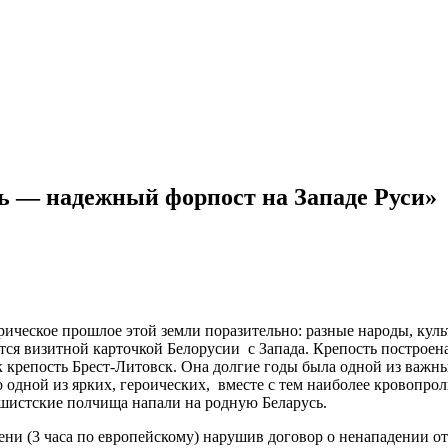
сь — надежный форпост на Западе Руси»
рическое прошлое этой земли поразительно: разные народы, куль
ется визитной карточкой Белорусии с Запада. Крепость построен
ак крепость Брест-Литовск. Она долгие годы была одной из важ
 одной из ярких, героических, вместе с тем наиболее кровопро
ашистские полчища напали на родную Беларусь.
и (3 часа по европейскому) нарушив договор о ненападении от 2