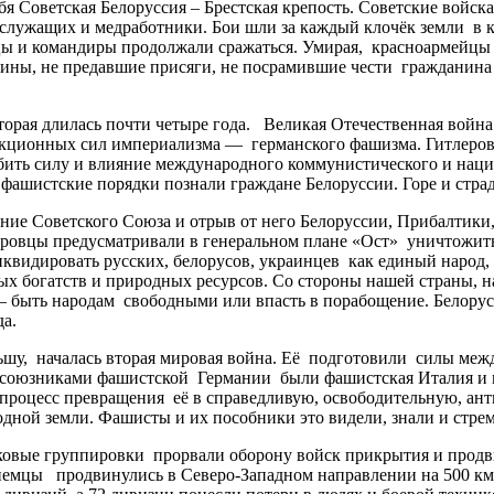
я Советская Белоруссия – Брестская крепость. Советские войск
ослужащих и медработники. Бои шли за каждый клочёк земли в к
ы и командиры продолжали сражаться. Умирая, красноармейцы 
оины, не предавшие присяги, не посрамившие чести гражданина
рая длилась почти четыре года. Великая Отечественная война
акционных сил империализма — германского фашизма. Гитлеров
абить силу и влияние международного коммунистического и наци
 фашистские порядки познали граждане Белоруссии. Горе и стр
 Советского Союза и отрыв от него Белоруссии, Прибалтики, 
леровцы предусматривали в генеральном плане «Ост» уничтожить
иквидировать русских, белорусов, украинцев как единый народ,
ых богатств и природных ресурсов. Со стороны нашей страны, 
 – быть народам свободными или впасть в порабощение. Белорус
да.
у, началась вторая мировая война. Её подготовили силы межд
 союзниками фашистской Германии были фашистская Италия и 
 процесс превращения её в справедливую, освободительную, ан
 родной земли. Фашисты и их пособники это видели, знали и стр
овые группировки прорвали оборону войск прикрытия и продви
немцы продвинулись в Северо-Западном направлении на 500 км, 