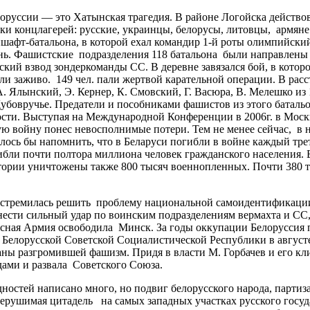
уссии — это Хатынская трагедия. В районе Логойска действова
ики концлагерей: русские, украинцы, белорусы, литовцы, армян
шафт-батальона, в которой ехал командир 1-й роты олимпийский
нь. Фашистские подразделения 118 батальона были направлены 
кий взвод зондеркоманды СС. В деревне завязался бой, в котор
ли заживо. 149 чел. пали жертвой карательной операции. В рас
. А. Ялынский, Э. Кернер, К. Смовский, Г. Васюра, В. Мелешко 
убовручье. Предатели и пособниками фашистов из этого батальо
сти. Выступая на Международной Конференции в 2006г. в Москв
ю войну понес невосполнимые потери. Тем не менее сейчас, в 
елось бы напомнить, что в Беларуси погибли в войне каждый тре
бли почти полтора миллиона человек гражданского населения. Б
тории уничтожены также 800 тысяч военнопленных. Почти 380 т
ремилась решить проблему национальной самоидентификации бе
нести сильный удар по воинским подразделениям вермахта и СС,
асная Армия освободила Минск. За годы оккупации Белоруссия п
елорусской Советской Социалистической Республики в августе 1
аны разгромившей фашизм. Придя в власти М. Горбачев и его кли
ами и развала Советского Союза.
остей написано много, но подвиг белорусского народа, партиз
нерушимая цитадель на самых западных участках русского госу