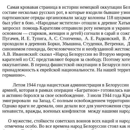
Самая кровавая страница в истории немецкой оккупации Белор
составе несколько русских рот, в которые входили бывшие узн
партизанские отряды организовали засаду колонны 118 шуцман
был убит в бою. «Народные мстители» отошли к деревне Хаты
запросил помощь Карателям отправили роту немецев и украинс
основном — стариков, женщин и детей) согнали в сарай и сожг
Пугачев, И. Е. Тупига, A. C. Стопченко, А. Е. Радковский, В
проходили в деревнях Борки, Збышина, Студенки, Ветренки, Д
синонимом геноцида, бесчеловечности и необузданной жестоко
А.В. Ивановский: сказал «Народ Белоруссии во Вторую мирову
карателей из СС представляют борцов за свободу. Поэтому хот
оккупантами. В период фашистской оккупации в Беларуси поги
принадлежность к еврейской национальности. На нашей терри
германию».
Летом 1944 года нацистская администрация в Белоруссии ст
армией, которая в рамках операции «Багратион» готовилась на
и активно боролся за свое освобождение. 3 июля 1944 года Кр
эмигрировали на Запад. С полным освобождением территории Б
Однако враги не дремали, они делали все для уничтожения стр
ненависти, вражды, военных конфликтов между нашими народ
О мужестве, стойкости советских воинов всех наций и народн
отмечены особо. Во все времена народ Белоруссии стоял как 