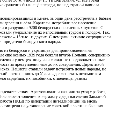
 более 50%. 4 июля 1941г. Гитлер заявил: «Я все время
е сражения были ещё впереди, но над страной нависла
оцировавшаяся в Киеве, за один день расстреляла в Бабьем
ли деревни и сёла. Каратели истребили все население
ли и разрушили 9200 белорусских населенных пунктов. С
иковали умерщвление их непосильным трудом и голодом. Так,
 Белжеце – 15 тыс. и других. С немцами активно сотрудничали
и придатели белорусского народа.
 из белорусов и украинцев для проникновения на
ые ещё осенью 1939 года бежали вглубь Польши, совершенно
ебежчики у немцев получали солидные продовольственные
ность за преступления еще до их совершения. Директивой
сках. Нацисты ставили задачу истребить целые народы, не
ский восток вплоть до Урала…должен стать питомником
белогвардейцы, их пособники, отщепенцы разных
здевательствам. Арестовывали и казнили за уход с работы,
Лояльное отношение к вермахту среди населения Западной
и работа НКВД по депортации интеллигенции на вновь
о смотрели на установление советской власти на бывших