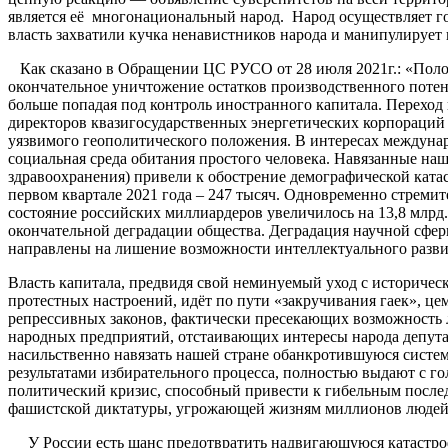
является её многонациональный народ. Народ осуществляет г
власть захватили кучка ненавистников народа и манипулирует 
Как сказано в Обращении ЦС РУСО от 28 июля 2021г.: «Полож
окончательное уничтожение остатков производственного потен
больше попадая под контроль иностранного капитала. Переход 
директоров квазигосударственных энергетических корпораций 
уязвимого геополитического положения. В интересах междуна
социальная среда обитания простого человека. Навязанные н
здравоохранения) привели к обострение демографической катаст
первом квартале 2021 года – 247 тысяч. Одновременно стремит
состояние российских миллиардеров увеличилось на 13,8 млрд. 
окончательной деградации общества. Деградация научной сфер
направлены на лишение возможности интеллектуального разви
Власть капитала, предвидя свой неминуемый уход с историческ
протестных настроений, идёт по пути «закручивания гаек», 
репрессивных законов, фактически пресекающих возможность 
народных предприятий, отстаивающих интересы народа депутат
насильственно навязать нашей стране обанкротившуюся систе
результатами избирательного процесса, полностью выдают с г
политический кризис, способный привести к гибельным послед
фашистской диктатуры, угрожающей жизням миллионов людей
У России есть шанс предотвратить надвигающуюся катастроф