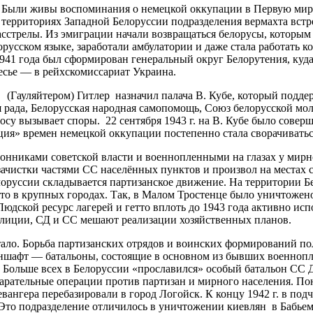
ли живы воспоминания о немецкой оккупации в Первую миров
территориях Западной Белоруссии подразделения вермахта встр
сстрелы. Из эмиграции начали возвращаться белорусы, которым
орусском языке, заработали амбулатории и даже стала работать
1941 года был сформирован генеральный округ Белорутения, ку
есье — в рейхскомиссариат Украина.
ауляйтером) Гитлер назначил палача В. Кубе, который подде
рада, Белорусская народная самопомощь, Союз белорусской моло
су вызывает споры. 22 сентября 1943 г. на В. Кубе было совер
ция» времен немецкой оккупации постепенно стала сворачиватьс
иками советской власти и военнопленными на глазах у мирног
зачистки частями СС населённых пунктов и произвол на местах 
лоруссии складывается партизанское движение. На территории Бе
то в крупных городах. Так, в Малом Тростенце было уничтожено
Людской ресурс лагерей и гетто вплоть до 1943 года активно ис
полиции, СД и СС мешают реализации хозяйственных планов.
 Борьба партизанских отрядов и воинских формирований поля
ншафт — батальоны, состоящие в основном из бывших военнопл
 Больше всех в Белоруссии «прославился» особый батальон СС 
карательные операции против партизан и мирного населения. 
евангера перебазировали в город Логойск. К концу 1942 г. в по
Это подразделение отличилось в уничтожении киевлян в Бабьем