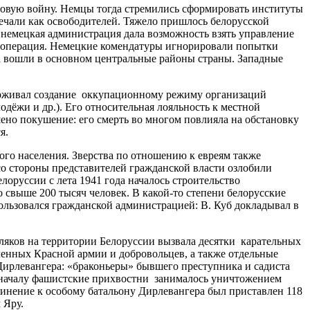
ую войну. Немцы тогда стремились сформировать институты
ечали как освободителей. Тяжело пришлось белорусской
 немецкая администрация дала возможность взять управление
 кооперация. Немецкие комендатуры игнорировали попытки
да вошли в основном центральные районы страны. Западные
рживал создание оккупационному режиму организаций
дёжи и др.). Его относительная лояльность к местной
шено покушение: его смерть во многом повлияла на обстановку
я.
о населения. Зверства по отношению к евреям также
со стороны представителей гражданской власти озлобили
лоруссии с лета 1941 года началось строительство
 свыше 200 тысяч человек. В какой-то степени белорусские
пользовался гражданской администрацией: В. Куб докладывал в
ков на территории Белоруссии вызвала десятки карательных
енных Красной армии и добровольцев, а также отдельные
Дирлевангера: «браконьеры» бывшего преступника и садиста
Поначалу фашистские прихвостни занималось уничтожением
дчинение к особому батальону Дирлевангера был приставлен 118
 Яру.