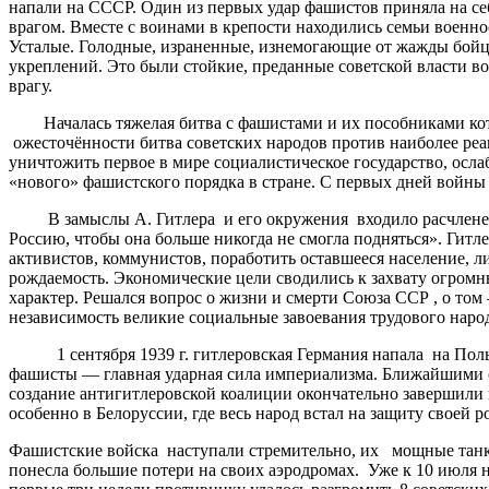
напали на СССР. Один из первых удар фашистов приняла на себ
врагом. Вместе с воинами в крепости находились семьи военн
Усталые. Голодные, израненные, изнемогающие от жажды бойц
укреплений. Это были стойкие, преданные советской власти в
врагу.
Началась тяжелая битва с фашистами и их пособниками кото
ожесточённости битва советских народов против наиболее ре
уничтожить первое в мире социалистическое государство, осл
«нового» фашистского порядка в стране. С первых дней войны
В замыслы А. Гитлера и его окружения входило расчленение
Россию, чтобы она больше никогда не смогла подняться». Гит
активистов, коммунистов, поработить оставшееся население, л
рождаемость. Экономические цели сводились к захвату огромн
характер. Решался вопрос о жизни и смерти Союза ССР , о том
независимость великие социальные завоевания трудового наро
1 сентября 1939 г. гитлеровская Германия напала на Польш
фашисты — главная ударная сила империализма. Ближайшими
создание антигитлеровской коалиции окончательно завершили
особенно в Белоруссии, где весь народ встал на защиту своей
Фашистские войска наступали стремительно, их мощные танк
понесла большие потери на своих аэродромах. Уже к 10 июля 