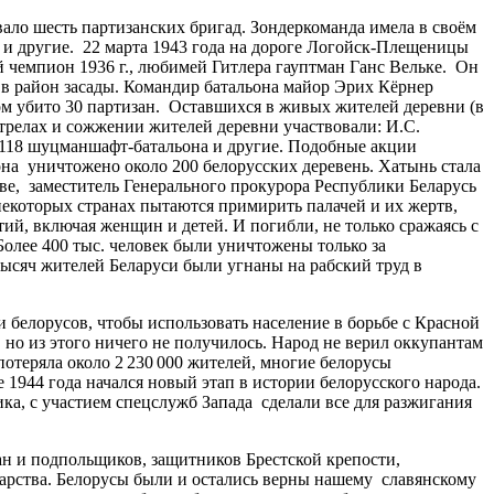
ло шесть партизанских бригад. Зондеркоманда имела в своём
е и другие. 22 марта 1943 года на дороге Логойск-Плещеницы
 чемпион 1936 г., любимей Гитлера гауптман Ганс Вельке. Он
в район засады. Командир батальона майор Эрих Кёрнер
ом убито 30 партизан. Оставшихся в живых жителей деревни (в
стрелах и сожжении жителей деревни участвовали: И.С.
из 118 шуцманшафт-батальона и другие. Подобные акции
на уничтожено около 200 белорусских деревень. Хатынь стала
е, заместитель Генерального прокурора Республики Беларусь
некоторых странах пытаются примирить палачей и их жертв,
тий, включая женщин и детей. И погибли, не только сражаясь с
олее 400 тыс. человек были уничтожены только за
ысяч жителей Беларуси были угнаны на рабский труд в
лорусов, чтобы использовать население в борьбе с Красной
 но из этого ничего не получилось. Народ не верил оккупантам
отеряла около 2 230 000 жителей, многие белорусы
944 года начался новый этап в истории белорусского народа.
ка, с участием спецслужб Запада сделали все для разжигания
ан и подпольщиков, защитников Брестской крепости,
дарства. Белорусы были и остались верны нашему славянскому