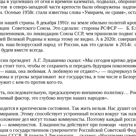
годы в уцелевших от огня и времени казематах, подвалах, обор
матов в северо-западной части крепости были обнаружены надпи
. Осенью 1958г. стали известны слова «Умираем, не срамя», ост
нашей страны. 8 декабря 1991г. на земле обильно политой кр
идации Советского Союза. Это сделали: стороны РСФСР — Б. Е
шленников, по ликвидации Союза ССР, чем принизили подвиг на
шей Великой Родины и конца этому не видно. А в 2020г. соверше
ать наш белорусский народ от России, как это сделали в 2014г. 
будем вместе всегда.
ии президент А.Г. Лукашенко сказал: «Мы сегодня крепко держ
 стоит того, чтобы ее сохранить и передать будущим поколениям.
 — наша, она любимая. А любимую не отдают»,- — подчеркнул бе
овы и угрозы затрагивают все государства, в том числе и Бело
ружит с кем-то против кого-то.
ть, последовательную, предсказуемую внешнюю политику… Росс
олимый фактор, это глубоко внутри наших народов».
дится в критическом состоянии. Так жить нельзя. Нас душит о
мирания. Этому способствует устроенный психоз вокруг так наз
 положение дел могут только коммунисты. Поэтому каждый росс
ода — коммунистов. Ельцинисты действуют при помощи «кнута и
ация о государственном суверенитете Российской Советской Фе
рии СССР. В пункте 3 Декларации …сказано: «Носителем сувер