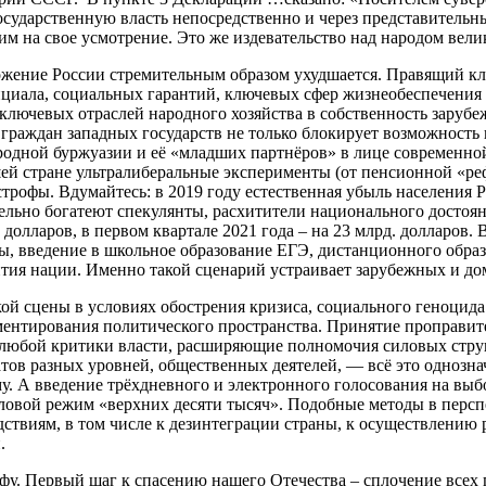
осударственную власть непосредственно и через представитель
им на свое усмотрение. Это же издевательство над народом вели
ение России стремительным образом ухудшается. Правящий клас
циала, социальных гарантий, ключевых сфер жизнеобеспечения в
ключевых отраслей народного хозяйства в собственность зарубе
граждан западных государств не только блокирует возможность
родной буржуазии и её «младших партнёров» в лице современн
ашей стране ультралиберальные эксперименты (от пенсионной «
рофы. Вдумайтесь: в 2019 году естественная убыль населения Рос
ельно богатеют спекулянты, расхитители национального достоян
долларов, в первом квартале 2021 года – на 23 млрд. долларов.
ы, введение в школьное образование ЕГЭ, дистанционного образ
тия нации. Именно такой сценарий устраивает зарубежных и д
ой сцены в условиях обострения кризиса, социального геноцида
цементирования политического пространства. Принятие проправ
любой критики власти, расширяющие полномочия силовых струк
ов разных уровней, общественных деятелей, — всё это однозна
му. А введение трёхдневного и электронного голосования на в
оловой режим «верхних десяти тысяч». Подобные методы в перс
ствиям, в том числе к дезинтеграции страны, к осуществлению 
.
у. Первый шаг к спасению нашего Отечества – сплочение всех