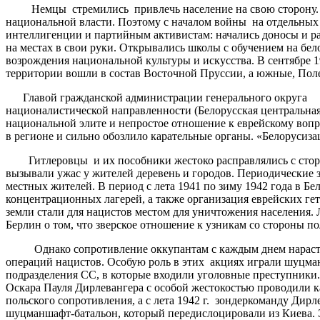
Немцы стремились привлечь население на свою сторону. Бы
национальной власти. Поэтому с началом войны на отдельных 
интеллигенции и партийным активистам: начались доносы и ра
на местах в свои руки. Открывались школы с обучением на бел
возрождения национальной культуры и искусства. В сентябре 
территории вошли в состав Восточной Пруссии, а южные, Пол
Главой гражданской администрации генерального округа (Г
националистической направленности (Белорусская центральная 
национальной элите и непростое отношение к еврейскому вопро
в регионе и сильно обозлило карательные органы. «Белорусиза
Гитлеровцы и их пособники жестоко расправлялись с сторонн
вызывали ужас у жителей деревень и городов. Периодические 
местных жителей. В период с лета 1941 по зиму 1942 года в Бе
концентрационных лагерей, а также организация еврейских гет
земли стали для нацистов местом для уничтожения населения. 
Берлин о том, что зверское отношение к узникам со стороны 
Однако сопротивление оккупантам с каждым днем нарастало.
операций нацистов. Особую роль в этих акциях играли шуцма
подразделения СС, в которые входили уголовные преступники.
Оскара Пауля Дирлевангера с особой жестокостью проводили 
польского сопротивления, а с лета 1942 г. зондеркоманду Дирл
шуцманшафт-батальон, который передислоцировали из Киева. 