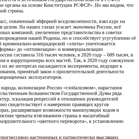
ные органы на основе Конституции РСФСР». Но мы видим, что
кой страны.
с, охваченный эйфорией вседозволенности, взял курс на
 целом. На наших глазах угасает экономика России, всё
жных компаний, увеличение представительства в советах
 возрождения нашей Родины, но и способствует усугублению её
ой криминально-компрадорской «элиты» уничтожается
реформы» до «оптимизации» и коммерциализации
сии составила 316 тысяч человек, в 2020 году – 689 тысяч, в
ия и коррупционеры всех мастей. Так, в 2020 году совокупное
 В их же интересах насаждаются эксперименты, ведущие к
ования, принятый закон о просветительской деятельности
оморощенных эксплуататоров.
 народа, колонизации России «глобализмом», нарастания
ительственным большинством Государственной Думы ряда
тур, эскалация репрессий в отношении руководителей
чно свидетельствует о намерении правящих кругов
ыборах, расширяющие возможности манипуляции ходом и
пективе чреваты втягиванием страны в масштабный
разрушительного «цветного переворота», к установлению
 прогрессивно настроенных и патриотически мыслящих