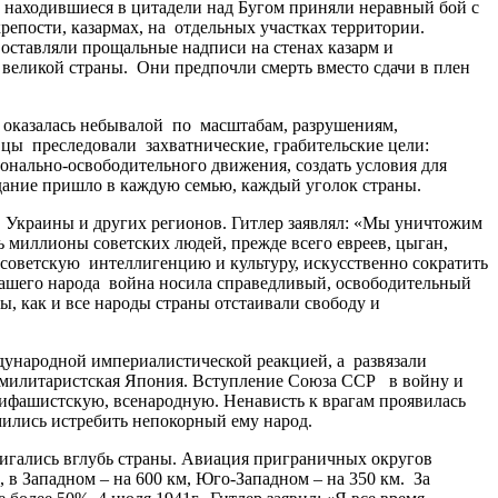
а находившиеся в цитадели над Бугом приняли неравный бой с
репости, казармах, на отдельных участках территории.
оставляли прощальные надписи на стенах казарм и
 великой страны. Они предпочли смерть вместо сдачи в плен
 оказалась небывалой по масштабам, разрушениям,
цы преследовали захватнические, грабительские цели:
онально-освободительного движения, создать условия для
адание пришло в каждую семью, каждый уголок страны.
Украины и других регионов. Гитлер заявлял: «Мы уничтожим
 миллионы советских людей, прежде всего евреев, цыган,
 советскую интеллигенцию и культуру, искусственно сократить
нашего народа война носила справедливый, освободительный
ы, как и все народы страны отстаивали свободу и
ународной империалистической реакцией, а развязали
милитаристская Япония. Вступление Союза ССР в войну и
тифашистскую, всенародную. Ненависть к врагам проявилась
емились истребить непокорный ему народ.
гались вглубь страны. Авиация приграничных округов
в Западном – на 600 км, Юго-Западном – на 350 км. За