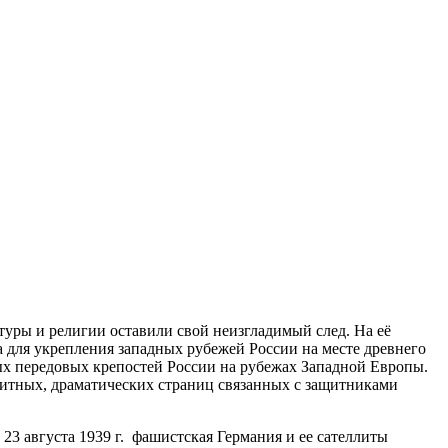
туры и религии оставили свой неизгладимый след. На её
а для укрепления западных рубежей России на месте древнего
ных передовых крепостей России на рубежах Западной Европы.
литных, драматических страниц связанных с защитниками
3 августа 1939 г. фашистская Германия и ее сателлиты