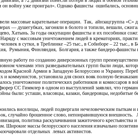
дивизий, а 72 дивизии понесли потери в людях и боевой технике
и он войну уже проиграл». Однако фашисты ошибались, основны
 массовые карательные операции. Так, айнзацгруппа «С» дисл
мерах — душегубках, загоняли в болото и топили, вешали, сжига
щево, Хатынь. За годы оккупации фашисты и их пособники сожг
. Наряду с массовым уничтожением людей в крематориях, практ
человек в сутки, в Треблинке –25 тыс., в Собиборе – 22 тыс., в
кия, Румыния, Финляндия, Болгария, а также бандеро-фашисты 
вную работу по созданию диверсионных групп преимущественно
новном членами этих разведывательных групп были люди, котор
приходом Красной Армии в Западную Белоруссию и Украину. Пер
 и коммунистов, установила для своих вояк полную безнаказан
валось уничтожение политических работников и комиссаров в вой
фюрер СС Гиммлер в одном из выступлений заявлял, что герман
йны были: усташи, власовцы, казаки, бандеровцы, недобитые 
роились виселицы, людей подвергали нечеловеческим пыткам и и
овок, случайно брошенное слово, непонравившуюся внешность. 
ивизация, политика раскулачивания зажиточного крестьянства 
м. Широкие массы белорусского населения изначально позитивн
разочаровали отдельных левых активистов.