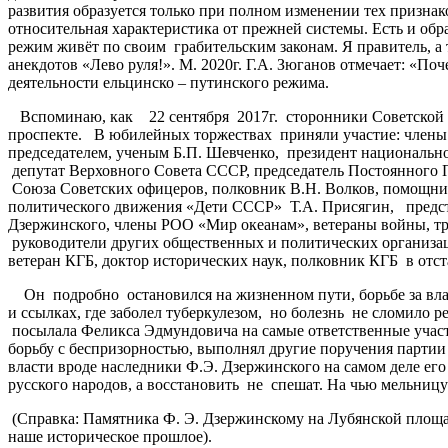
развития образуется только при полном изменении тех признак
относительная характеристика от прежней системы. Есть и об
режим живёт по своим грабительским законам. Я правитель, а
анекдотов «Лево руля!». М. 2020г. Г.А. Зюганов отмечает: «П
деятельности ельцинско – путинского режима.
Вспоминаю, как 22 сентября 2017г. сторонники Советской в
проспекте. В юбилейных торжествах приняли участие: члены 
председателем, ученым Б.П. Шевченко, президент национальн
депутат Верховного Совета СССР, председатель Постоянного
Союза Советских офицеров, полковник В.Н. Волков, помощник
политического движения «Дети СССР» Т.А. Присягин, предс
Дзержинского, члены РОО «Мир океанам», ветераны войны, тру
руководители других общественных и политических организа
ветеран КГБ, доктор исторических наук, полковник КГБ в отс
Он подробно остановился на жизненном пути, борьбе за власт
и ссылках, где заболел туберкулезом, но болезнь не сломило 
посылала Феликса Эдмундовича на самые ответственные участ
борьбу с беспризорностью, выполнял другие поручения партии 
власти вроде наследники Ф.Э. Дзержинского на самом деле ег
русского народов, а восстановить не спешат. На чью мельницу
(Справка: Памятника Ф. Э. Дзержинскому на Лубянской площад
наше историческое прошлое).