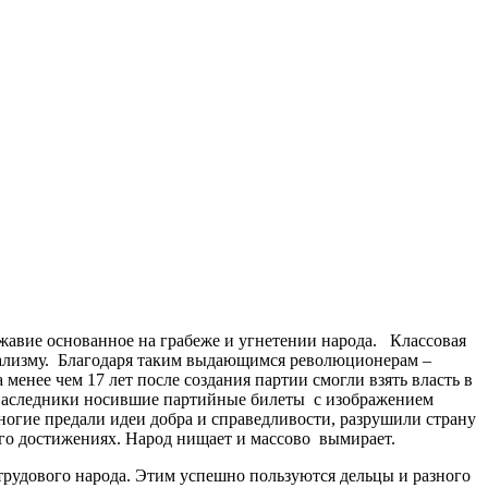
вие основанное на грабеже и угнетении народа. Классовая
циализму. Благодаря таким выдающимся революционерам –
нее чем 17 лет после создания партии смогли взять власть в
е наследники носившие партийные билеты с изображением
ногие предали идеи добра и справедливости, разрушили страну
его достижениях. Народ нищает и массово вымирает.
 трудового народа. Этим успешно пользуются дельцы и разного