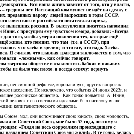
демократии. Вся наша жизнь зависит от того, кто у власти,
 – средины нет. Настоящий коммунист не идёт на сделку с
ющих, преданных народу людей выросших в годы СССР,
го советского и российского писателя-сатирика,
ие от нынешних россиян. В выступлении писатель напомнил
ий Инин, с присущим ему чувством юмора, добавил: «Всегда
ет для того, чтобы умерли поколения тех, которые ещё
 ещё живы, кто помнит, что там (т.е. а СССР), при
азалось что хлеба и зрелищ и это всё, что надо. Хлеба.
век. Я считаю, что главная трагедия заключается в том, что
твовался «ложными», как сейчас говорят,
ом зверском обществе и «заколотить бабки» и никаких
тобы не было так плохо, я всегда отвечу: вернуть
ии, пенсионной реформе, коронавирусе, других вопросах
ское население. Не исключено, что события 24 июня 2023г. и
бурлящее российское общество. Как тонко подметил А. Инин,
етский человек с его светлыми идеалами был наголову выше
 жизни капиталистического общества.
м Союзе: мол, они вспоминают свою юность, свою молодость,
звалили Советский Союз, мне было 52 года, поэтому я
дующем: «Глядя на весь сюрреализм происходящего с
под названием Советский Союз мы жили!». В те годы, велась