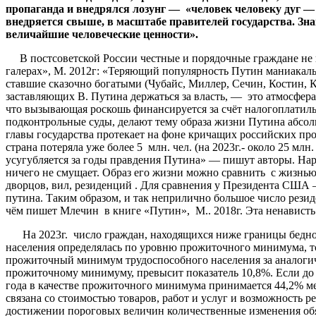
пропаганда и внедрялся лозунг — «человек человеку дуг — 
внедряется свыше, в масштабе правителей государства. Зна
величайшие человеческие ценности».
В постсоветской России честные и порядочные граждане не в
галерах», М. 2012г: «Теряющий популярность Путин маниакально
ставшие сказочно богатыми (Чубайс, Миллер, Сечин, Костин, К
заставляющих В. Путина держаться за власть, — это атмосфера 
что вызывающая роскошь финансируется за счёт налогоплатиль
подконтрольные суды, делают тему образа жизни Путина абсол
главы государства протекает на фоне кричащих российских пр
страна потеряла уже более 5 млн. чел. (на 2023г.- около 25 м
усугубляется за годы правдения Путина» — пишут авторы. Нар
ничего не смущает. Образ его жизни можно сравнить с жизнь
дворцов, вил, резиденций . Для сравнения у Президента США –
путина. Таким образом, и так неприлично большое число рез
чём пишет Млечин в книге «Путин», М.. 2018г. Эта ненависть о
На 2023г. число граждан, находящихся ниже границы бедност
населения определялась по уровню прожиточного минимума, то с
прожиточный минимум трудоспособного населения за аналогичн
прожиточному минимуму, превысит показатель 10,8%. Если до 
года в качестве прожиточного минимума принимается 44,2% 
связана со стоимостью товаров, работ и услуг и возможность р
достижении пороговых величин количественные изменения обяз