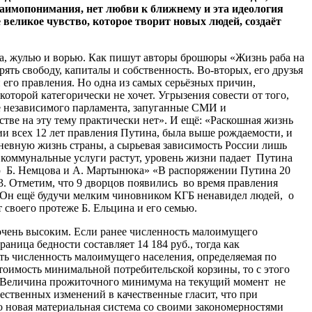
взаимопонимания, нет любви к ближнему и эта идеология
великое чувство, которое творит новых людей, создаёт
да, жулью и ворью. Как пишут авторы брошюры «Жизнь раба на
ять свободу, капиталы и собственность. Во-вторых, его друзья
 его правления. Но одна из самых серьёзных причин,
которой категорически не хочет. Угрызения совести от того,
ие независимого парламента, запуганные СМИ и
ве на эту тему практически нет». И ещё: «Раскошная жизнь
ии всех 12 лет правления Путина, была выше рождаемости, и
едневную жизнь страны, а сырьевая зависимость России лишь
 коммунальные услуги растут, уровень жизни падает Путина
ию Б. Немцова и А. Мартынюка» «В распоряжении Путина 20
 3. Отметим, что 9 дворцов появились во время правления
. Он ещё будучи мелким чиновником КГБ ненавидел людей, о
 своего протеже Б. Ельцина и его семью.
очень высоким. Если ранее численность малоимущего
ница бедности составляет 14 184 руб., тогда как
сть численность малоимущего населения, определяемая по
тоимость минимальной потребительской корзины, то с этого
ы. Величина прожиточного минимума на текущий момент не
чественных изменений в качественные гласит, что при
о новая материальная система со своими закономерностями