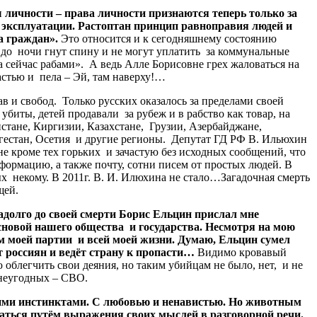
ы личности – права личности признаются теперь только за
 эксплуатации. Растоптан принцип равноправия людей и
а граждан».
Это относится и к сегодняшнему состоянию
ра до ночи гнут спину и не могут уплатить за коммунальные
а сейчас рабами». А ведь Алле Борисовне грех жаловаться на
стью и пела – Эй, там наверху!…
 свобод. Только русских оказалось за пределами своей
биты, детей продавали за рубеж и в рабство как товар, на
тане, Киргизии, Казахстане, Грузии, Азербайджане,
агестан, Осетия и другие регионы. Депутат ГД РФ В. Ильюхин
не кроме тех горьких и зачастую без исходных сообщений, что
формацию, а также почту, сотни писем от простых людей. В
х некому. В 2011г. В. И. Илюхина не стало…Загадочная смерть
щей.
олго до своей смерти Борис Ельцин прислал мне
основой нашего общества и государства. Несмотря на мою
ом моей партии и всей моей жизни. Думаю, Ельцин сумел
ит россиян и ведёт страну к пропасти…
Видимо кровавый
облегчить свои деяния, но таким убийцам не было, нет, и не
т неугодных – СВО.
ими инстинктами. С любовью и ненавистью. Но животным
щаться путём выражения своих мыслей в разговорной речи.