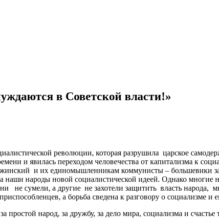
уждаются в Советской власти!»
листической революции, которая разрушила царское самодержа
ремени и явилась переходом человечества от капитализма к со
ржинский и их единомышленникам коммунисты – большевики за ме
рила наши народы новой социалистической идеей. Однако многи
ни не сумели, а другие не захотели защитить власть народа, м
риспособленцев, а борьба сведена к разговору о социализме и 
простой народ, за дружбу, за дело мира, социализма и счастье