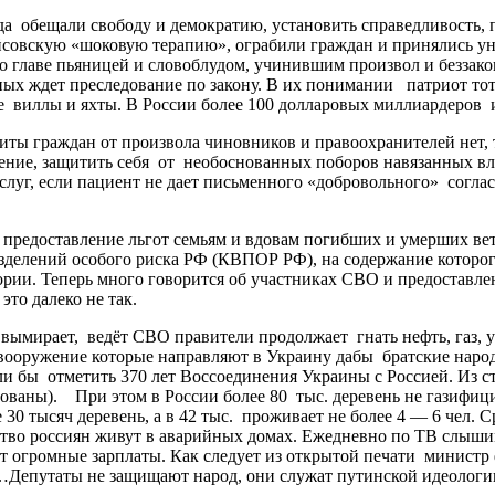
а обещали свободу и демократию, установить справедливость, п
йсовскую «шоковую терапию», ограбили граждан и принялись у
во главе пьяницей и словоблудом, учинившим произвол и безза
ых ждет преследование по закону. В их понимании патриот тот, 
е виллы и яхты. В России более 100 долларовых миллиардеров 
 граждан от произвола чиновников и правоохранителей нет, тв
ечение, защитить себя от необоснованных поборов навязанных 
уг, если пациент не дает письменного «добровольного» соглас
предоставление льгот семьям и вдовам погибших и умерших вет
зделений особого риска РФ (КВПОР РФ), на содержание которого
ории. Теперь много говорится об участниках СВО и предоставле
это далеко не так.
мирает, ведёт СВО правители продолжает гнать нефть, газ, уго
ооружение которые направляют в Украину дабы братские народ
гли бы отметить 370 лет Воссоединения Украины с Россией. Из 
ованы). При этом в России более 80 тыс. деревень не газифици
30 тысяч деревень, а в 42 тыс. проживает не более 4 — 6 чел. С
ество россиян живут в аварийных домах. Ежедневно по ТВ слыш
 огромные зарплаты. Как следует из открытой печати министр ф
епутаты не защищают народ, они служат путинской идеологии, 