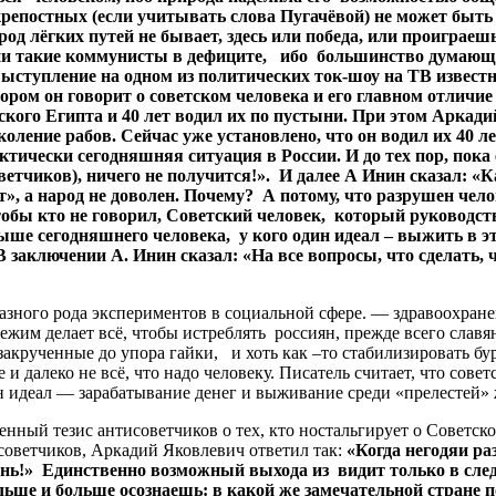
крепостных (если учитывать слова Пугачёвой) не может быть 
д лёгких путей не бывает, здесь или победа, или проиграешь
оссии такие коммунисты в дефиците, ибо большинство дума
ступление на одном из политических ток-шоу на ТВ известно
ором он говорит о советском человека и его главном отлич
ского Египта и 40 лет водил их по пустыни. При этом Аркад
коление рабов. Сейчас уже установлено, что он водил их 40 л
актически сегодняшняя ситуация в России. И до тех пор, пока
оветчиков), ничего не получится!». И далее А Инин сказал: «К
», а народ не доволен. Почему? А потому, что разрушен чело
чтобы кто не говорил, Советский человек, который руководс
ше сегодняшнего человека, у кого один идеал – выжить в эт
заключении А. Инин сказал: «На все вопросы, что сделать, ч
ного рода экспериментов в социальной сфере. — здравоохранен
им делает всё, чтобы истреблять россиян, прежде всего славян
к закрученные до упора гайки, и хоть как –то стабилизировать 
 и далеко не всё, что надо человеку. Писатель считает, что сов
ин идеал — зарабатывание денег и выживание среди «прелестей»
й тезис антисоветчиков о тех, кто ностальгирует о Советско
советчиков, Аркадий Яковлевич ответил так:
«Когда негодяи ра
знь!» Единственно возможный выхода из видит только в сле
ольше и больше осознаешь: в какой же замечательной стране 