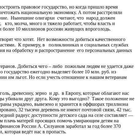
остроить правовое государство, но когда пришло время
ничтожать национальную экономику. А потом расстреляли
коние. Нынешние олигархи считают, что народ должен
кто, молча, много и тяжело работает, чтобы власть и
и более 10 миллионов россиян живущих впроголодь.
орят что хотят. Нет возможности добиться качественного
властями. К примеру, в поликлиниках и социальных службах
ия на обработку и распространение его персональных данных
еранов. Добиться чего – либо пожилым людям не удается даже
 государство ежегодно выделяет более 10 млн. руб. из
нии им льгот. Но если учесть отношение к нашим ветеранам
ль, древесину, зерно и др. в Европу, которые облагают нас
ы убивали друг друга. Кому это выгодно? Такое положение не
страны украдено, вывезено и хранится в оффшорах триллиона
ровано, 32 тысячи деревень не имеют почтовой связи, 42 тыс.
редний радиус доступности детского сада на селе составляет —
им плачь матерей просящих помочь умирающим детям на
инансов России А. Силуанов заработал за год более 370
которая ведёт нас в пропасть.