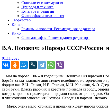
Социализм и коммунизм
Природа и техника
Культура и религия
Философия и психология
Творчество
Книги
Романы и повести. Рекомендация редактора
Кино
Фильмография. Рекомендация редактора
В.А. Попович: «Народы СССР-России н
01.11.2023
01.11.2023
Мы на пороге 106 – й годовщины Великой Октябрьской Социа
борьба стала главным двигателем новейшего исторического в
борцам как В.И. Ленин, И.В. Сталин, М.И. Калинин, Ф.Э. Дзе
свои руки. Власть рабочих и крестьян принесла свободу, оза
вождя мирового пролетариата предали своих отцов и дедов. Од
и уничтожили завоевания Октября. Сегодня в партии немало п
Мало, очень мало стойких и преданных делу народа борцов за 