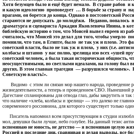
Хотя безумцев было и ещё будет немало. В стране рабов и 
и какую идеологию проповедует … В борьбе за страну и наро
врагами, он борется до конца. Однако в постсоветской Р
стараются не допускать до молодёжи. Недавно, попалось вы
драматурга и сценариста Аркадия Яковлевича Инина, в кот
библейскую историю о том, что Моисей вывел евреев из раб
считалось, что Моисей это делал для того, чтобы умерло по
помнили, что там, в Египте, было не так уж и плохо. Это ф
советской власти, было не так уж и плохо, у них (т.е. антис
колбасы и штанов у нас полно, зрелища изо всех «ушей прут
советский человек, а была такая историческая общность, 
неосуществимыми, но светлыми идеалами, на голову был вы
других. В этом главная трагедия — разрушился человек». В 
Советскую власть!».
Видимо с этим ли связан мор нашего народа, проведение раз
жизнедеятельности, а теперь и проведением СВО. Нынешний реж
Дагестане спланированы для отвода глаз, дабы закрутить и та
что наличие «хлеба, колбасы и зрелищ» — это далеко не главное
современного россиянина, для которого существует только од
Писатель напомнил всем присутствующим в студии излюбленны
мол, девушки были лучше, небо голубее. На данный тезис анти
вспоминаю не юность, не детство — я вспоминаю целую жи
Россией в последние дни, сравнивая и делая выводы, все б