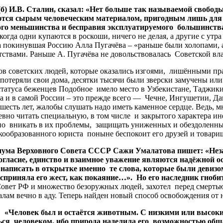
б) И.В. Сталин, сказал: «Нет больше так называемой свобод
таются сырым человеческим материалом, пригодным лишь для
ого меньшинства и бесправия эксплуатируемого большинств
когда одни купаются в роскоши, ничего не делая, а другие с ут
ала покинувшая Россию Алла Пугачёва – «раньше были холопами, 
твами. Раньше А. Пугачёва не довольствовалась Советской вла
ветских людей, которые оказались изгоями, лишёнными прав и
отеряли свои дома, десятки тысячи были зверски замучены или у
атуса беженцев Подобное имело место в Узбекистане, Таджикис
а и в самой России – это прежде всего — Чечне, Ингушетии, Д
шесть лет, жалобы слушать надо иметь каменное сердце. Ведь, м
евно читать специальную, в том числе и закрытого характера ин
, но вникать в их проблемы, защищать униженных и обездоленны
окообразованного юриста поныне беспокоит его друзей и товари
ума Верховного Совета СССР Сажи Умалатова пишет: «Незад
согласие, единство и взаимное уважение являются надёжной 
о написать в открытке именно те слова, которые были девиз
восприняла его жест, как покаяние…». Но его наследник гноб
овет РФ и множество безоружных людей, захотел перед смертью 
ссалам вечно в аду. Теперь найден новый способ освобождения о
 «Человек был и остаётся животным. С низкими или высок
аться человеком, ибо природа наделила его возможностью об