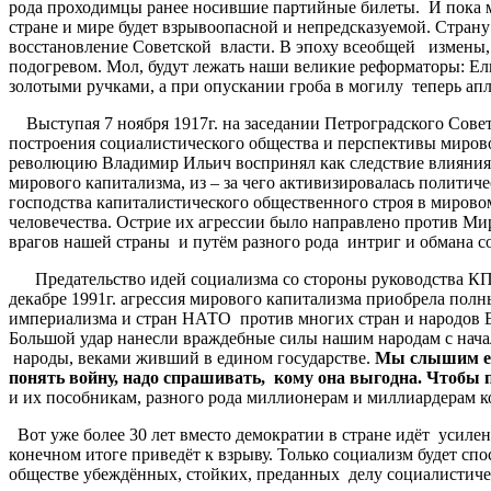
рода проходимцы ранее носившие партийные билеты. И пока м
стране и мире будет взрывоопасной и непредсказуемой. Стран
восстановление Советской власти. В эпоху всеобщей измены, 
подогревом. Мол, будут лежать наши великие реформаторы: Ел
золотыми ручками, а при опускании гроба в могилу теперь ап
Выступая 7 ноября 1917г. на заседании Петроградского Совет
построения социалистического общества и перспективы миров
революцию Владимир Ильич воспринял как следствие влияния
мирового капитализма, из – за чего активизировалась политич
господства капиталистического общественного строя в мирово
человечества. Острие их агрессии было направлено против М
врагов нашей страны и путём разного рода интриг и обмана с
Предательство идей социализма со стороны руководства КПСС
декабре 1991г. агрессия мирового капитализма приобрела полн
империализма и стран НАТО против многих стран и народов Е
Большой удар нанесли враждебные силы нашим народам с начал
народы, веками живший в едином государстве.
Мы слышим еже
понять войну, надо спрашивать, кому она выгодна. Чтобы 
и их пособникам, разного рода миллионерам и миллиардерам к
Вот уже более 30 лет вместо демократии в стране идёт усиле
конечном итоге приведёт к взрыву. Только социализм будет с
обществе убеждённых, стойких, преданных делу социалистиче