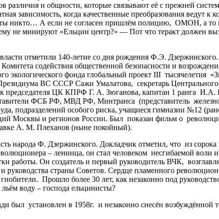
ов различия и общности, которые связывают её с прежней систем
ратная зависимость, когда качественные преобразования ведут 
 ты никто… А если не согласен пришлём полицию, ОМОН, а то и
очему не минируют «Ельцин центр?» — Пот что теракт должен выз
ласти отметили 140-летие со дня рождения Ф.Э. Дзержинского
Комитета содействия общественной безопасности и возрождения
ого экологического фонда глобальный проект III тысячелетия 
 Президиума ВС СССР Сажи Умалатова, секретарь Центрального
 председателя ЦК КПРФ Г. А. Зюганова, капитан 1 ранга И.А.
тавители ФСБ РФ, МВД РФ, Минтранса (представитель железно
да, подразделений особого риска, учащиеся гимназии №12 (ране
ций Москвы и регионов России. Был показан фильм о революц
тавке А. М. Плеханов (ныне покойный).
ь народа Ф. Дзержинского. Докладчик отметил, что из сорока 
революционера – ленинца, он стал человеком несгибаемой воли 
ки работы. Он создатель и первый руководитель ВЧК, возглавл
и руководства страны Советов. Сердце пламенного революционер
о гнобители. Прошло более 30 лет, как незаконно под руководс
 льём воду – господа ельцинисты?
и был установлен в 1958г. и незаконно снесён возбуждённой т