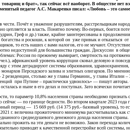
товарищ и брат», так сейчас всё наоборот. В обществе нет 
менитый педагог А.С. Макаренко писал: «Любовь – это самое 
 чести. Почёт и уважение разрушителям, расстрельщикам наро
 цепляется за власть. Понятно почему. Во-первых, боится потер
удрин, Греф и др.) также, крайне заинтересованы в продолжении
богатства и роскоши, к которой он уже привык и отказаться от 
щиков, то есть наших с вами налогов, его не мучают. Отсутств
ютно недоступной для большинства граждан. Дискуссии в общест
облемах: Россия по прежнему вымирает, смертность на протяжен
лн. чел.), африканский уровень коррупции сковал деловую и повс
яду с этим деградируют системы образования, здравоохранения,
ю монархов Персидского залива и элитных олигархов. По мнен
 2 резиденции, столько же у главы Германии,, у главы Италии –
иденций при Путине – практически удвоилось» — пишут авторы
сталась и ныне в его делах и поступках. Зато всячески почитает
и, то параметр 10,8% населения страны необходимо признать 
ейчас — по границе бедности. Во втором квартале 2023 года гра
ый период — 15 669 руб. (14 375 руб.- базовый уровень), то е
2021 г. величина прожиточного минимума рассчитывалась как с
медианного среднедушевого денежного дохода населения стран
еально прожить на эти деньги не возможно. Закон перехода коли
ательно приводят к качественной перестройке всей системы, н