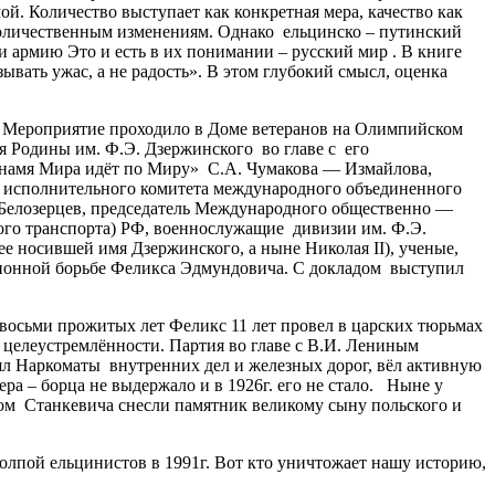
ой. Количество выступает как конкретная мера, качество как
к количественным изменениям. Однако ельцинско – путинский
 армию Это и есть в их понимании – русский мир . В книге
ывать ужас, а не радость». В этом глубокий смысл, оценка
. Мероприятие проходило в Доме ветеранов на Олимпийском
 Родины им. Ф.Э. Дзержинского во главе с его
«Знамя Мира идёт по Миру» С.А. Чумакова — Измайлова,
 исполнительного комитета международного объединенного
 Белозерцев, председатель Международного общественно —
го транспорта) РФ, военнослужащие дивизии им. Ф.Э.
е носившей имя Дзержинского, а ныне Николая II), ученые,
ионной борьбе Феликса Эдмундовича. С докладом выступил
восьми прожитых лет Феликс 11 лет провел в царских тюрьмах
и целеустремлённости. Партия во главе с В.И. Лениным
ял Наркоматы внутренних дел и железных дорог, вёл активную
а – борца не выдержало и в 1926г. его не стало. Ныне у
твом Станкевича снесли памятник великому сыну польского и
олпой ельцинистов в 1991г. Вот кто уничтожает нашу историю,