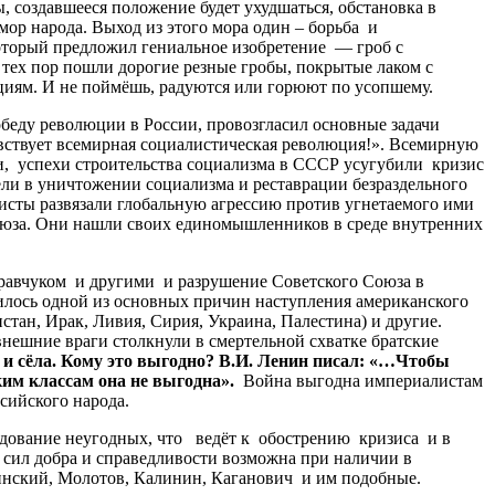
создавшееся положение будет ухудшаться, обстановка в
ор народа. Выход из этого мора один – борьба и
который предложил гениальное изобретение — гроб с
 тех пор пошли дорогие резные гробы, покрытые лаком с
циям. И не поймёшь, радуются или горюют по усопшему.
обеду революции в России, провозгласил основные задачи
авствует всемирная социалистическая революция!». Всемирную
, успехи строительства социализма в СССР усугубили кризис
ели в уничтожении социализма и реставрации безраздельного
исты развязали глобальную агрессию против угнетаемого ими
Союза. Они нашли своих единомышленников в среде внутренних
равчуком и другими и разрушение Советского Союза в
явилось одной из основных причин наступления американского
ан, Ирак, Ливия, Сирия, Украина, Палестина) и другие.
нешние враги столкнули в смертельной схватке братские
и сёла. Кому это выгодно? В.И. Ленин писал: «…Чтобы
ким классам она не выгодна».
Война выгодна империалистам
сийского народа.
ледование неугодных, что ведёт к обострению кризиса и в
 сил добра и справедливости возможна при наличии в
инский, Молотов, Калинин, Каганович и им подобные.