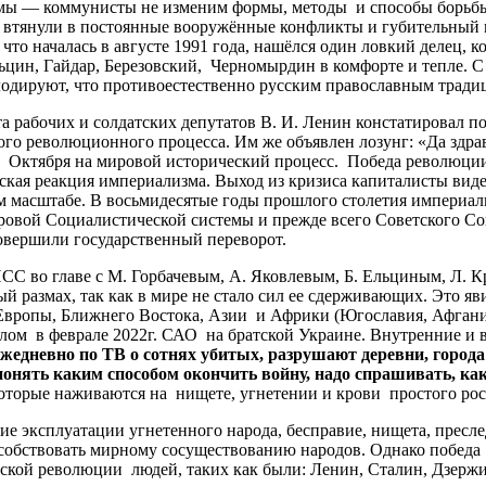
ы — коммунисты не изменим формы, методы и способы борьбы, 
у втянули в постоянные вооружённые конфликты и губительный м
что началась в августе 1991 года, нашёлся один ловкий делец, 
ьцин, Гайдар, Березовский, Черномырдин в комфорте и тепле. С
лодируют, что противоестественно русским православным тради
а рабочих и солдатских депутатов В. И. Ленин констатировал п
ого революционного процесса. Им же объявлен лозунг: «Да здр
 Октября на мировой исторический процесс. Победа революции
еская реакция империализма. Выход из кризиса капиталисты вид
м масштабе. В восьмидесятые годы прошлого столетия империал
ировой Социалистической системы и прежде всего Советского 
овершили государственный переворот.
 во главе с М. Горбачевым, А. Яковлевым, Б. Ельциным, Л. К
ый размах, так как в мире не стало сил ее сдерживающих. Это 
вропы, Ближнего Востока, Азии и Африки (Югославия, Афганист
ом в феврале 2022г. САО на братской Украине. Внутренние и в
дневно по ТВ о сотнях убитых, разрушают деревни, города 
понять каким способом окончить войну, надо спрашивать, ка
оторые наживаются на нищете, угнетении и крови простого рос
ние эксплуатации угнетенного народа, бесправие, нищета, прес
пособствовать мирному сосуществованию народов. Однако победа
ской революции людей, таких как были: Ленин, Сталин, Дзерж