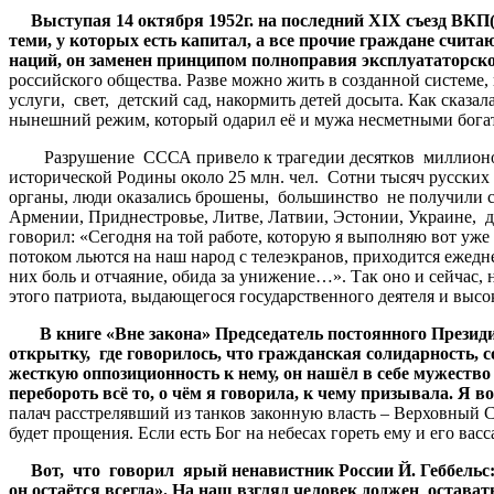
Выступая 14 октября 1952г. на последний Х
I
Х съезд ВКП(
теми, у которых есть капитал, а все прочие граждане счи
наций, он заменен принципом полноправия эксплуататорск
российского общества. Разве можно жить в созданной системе, 
услуги, свет, детский сад, накормить детей досыта. Как сказ
нынешний режим, который одарил её и мужа несметными богатс
Разрушение СССА привело к трагедии десятков миллионов со
исторической Родины около 25 млн. чел. Сотни тысяч русских п
органы, люди оказались брошены, большинство не получили ст
Армении, Приднестровье, Литве, Латвии, Эстонии, Украине, д
говорил: «Сегодня на той работе, которую я выполняю вот уже 
потоком льются на наш народ с телеэкранов, приходится ежедн
них боль и отчаяние, обида за унижение…». Так оно и сейчас
этого патриота, выдающегося государственного деятеля и выс
В книге «Вне закона» Председатель постоянного Президи
открытку, где говорилось, что гражданская солидарность, 
жесткую оппозиционность к нему, он нашёл в себе мужеств
перебороть всё то, о чём я говорила, к чему призывала. Я 
палач расстрелявший из танков законную власть – Верховный С
будет прощения. Если есть Бог на небесах гореть ему и его ва
Вот, что говорил ярый ненавистник России Й. Геббельс:
он остаётся всегда». На наш взгляд человек доджен остав