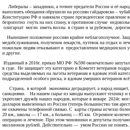
Либералы – западники, а точнее предатели России и её народ
выполнять обещания обрушили на россиян гайдаровско – чуба
Конституцию РФ и навязали стране президентское правление 
безропотно гнуть на них спину, в противном случае недовольн
олигархат могли иметь виллы в стране и за рубежом, дороги
Нынешнее положение россиян крайне неблагополучное. Защиты
медобслуживания, получения лекарств, путевок на отдых и л
пожилым людям отказывают в предоставлении медицинских усл
и другие.
Изданный в 2016г. приказ МО РФ №590 окончательно запутал 
в суде. Не защищает эту категорию и Комитет ветеранов подра
средства выделяемых на льготы ветеранам и вдовам этой катег
подразделений особого риска, и вдовам умерших ветеранов всё 
Страна, в которой экономика деградирует, а народ нищает, вы
санкциями. На нашем сырье из заводы выпускают технику и в
укрепляет дружбу наших народов, которые в январе 2024г. мо
долларов вывезенных из России (теперь большинство там арест
не охвачены телефонной связью. С карты страны исчезло более 
20 км., школы — 17 км., а больниц — 85 км. Огромное колич
операцию и лечение. При этом чиновники и депутаты получают
миллионов рублей. Действительно — умом Россию не понять…Д