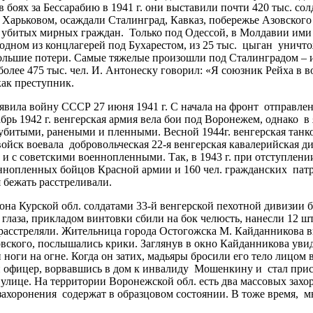
боях за Бессарабию в 1941 г. они выставили почти 420 тыс. со
Харьковом, осаждали Сталинград, Кавказ, побережье Азовского
 убитых мирных граждан. Только под Одессой, в Молдавии ими уб
 одном из концлагерей под Бухарестом, из 25 тыс. цыган уничтож
ольшие потери. Самые тяжелые произошли под Сталинградом – и
более 475 тыс. чел. И. Антонеску говорил: «Я союзник Рейха в 
46г. казнён как преступник.
явила войну СССР 27 июня 1941 г. С начала на фронт отправлены
кабрь 1942 г. венгерская армия вела бои под Воронежем, однако 
 убитыми, ранеными и пленными. Весной 1944г. венгерская танк
войск воевала добровольческая 22-я венгерская кавалерийская д
и с советскими военнопленными. Так, в 1943 г. при отступлени
еннопленных бойцов Красной армии и 160 чел. гражданских патр
 бежать расстреливали.
она Курской обл. солдатами 33-й венгерской пехотной дивизии
глаза, прикладом винтовки сбили на бок челюсть, нанесли 12 шт
сстреляли. Жительница города Остогожска М. Кайданникова виде
вского, послышались крики. Заглянув в окно Кайданникова уви
ноги на огне. Когда он затих, мадьяры бросили его тело лицом в
 офицер, ворвавшись в дом к инвалиду Мошенкину и стал приста
 улице. На территории Воронежской обл. есть два массовых захо
 захоронения содержат в образцовом состоянии. В тоже время, 