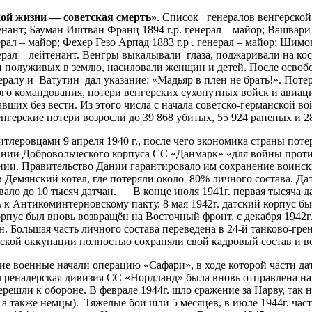
кой
жизни
—
советская
смерть
»
. Список генералов венгерско
енант; Бауман Иштван Франц 1894 г.р. генерал – майор; Вашвари
нерал – майор; Фехер Гезо Арпад 1883 г.р . генерал – майор; Ши
ерал – лейтенант. Венгры выкалывали глаза, поджаривали на ко
ли полуживых в землю, насиловали женщин и детей. После осво
нералу и Ватутин дал указание: «Мадьяр в плен не брать!». Пот
го командования, потери венгерских сухопутных войск и авиаци
авших без вести. Из этого числа с начала советско-германской во
 венгерские потери возросли до 39 868 убитых, 55 924 раненых и 
тлеровцами 9 апреля 1940 г., после чего экономика страны пот
ании Добровольческого корпуса СС «Данмарк» «для войны против
ии. Правительство Дании гарантировало им сохранение воинских
в Демянский котел, где потеряли около 80% личного состава. 
ало до 10 тысяч датчан. В конце июля 1941г. первая тысяча д
 к Антикоминтерновскому пакту. 8 мая 1942г. датский корпус бы
корпус был вновь возвращён на Восточный фронт, с декабря 1942г
н. Большая часть личного состава переведена в 24-й танково-гр
нской оккупации полностью сохраняли свой кадровый состав и в
кие военные начали операцию «Сафари», в ходе которой части 
о-гренадерская дивизия СС «Нордланд» была вновь отправлена н
ерешли к обороне. В феврале 1944г. шло сражение за Нарву, так
а также немцы). Тяжелые бои шли 5 месяцев, в июле 1944г. част