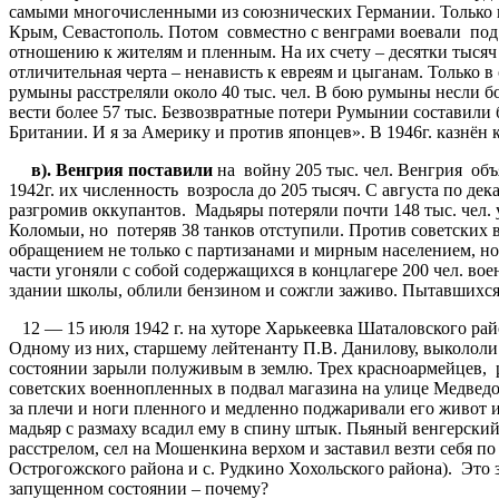
самыми многочисленными из союзнических Германии. Только в 
Крым, Севастополь. Потом совместно с венграми воевали под 
отношению к жителям и пленным. На их счету – десятки тысяч
отличительная черта – ненависть к евреям и цыганам. Только в
румыны расстреляли около 40 тыс. чел. В бою румыны несли б
вести более 57 тыс. Безвозвратные потери Румынии составили 
Британии. И я за Америку и против японцев». В 19
в
).
Венгрия
поставили
на войну 205 тыс. чел. Венгрия объ
1942г. их численность возросла до 205 тысяч. С августа по де
разгромив оккупантов. Мадьяры потеряли почти 148 тыс. чел.
Коломыи, но потеряв 38 танков отступили. Против советских 
обращением не только с партизанами и мирным населением, но 
части угоняли с собой содержащихся в концлагере 200 чел. во
здании школы, облили бензином и сожгли заживо. Пытавшихся
12 — 15 июля 1942 г. на хуторе Харькеевка Шаталовского рай
Одному из них, старшему лейтенанту П.В. Данилову, выкололи 
состоянии зарыли полуживым в землю. Трех красноармейцев, ра
советских военнопленных в подвал магазина на улице Медведо
за плечи и ноги пленного и медленно поджаривали его живот и 
мадьяр с размаху всадил ему в спину штык. Пьяный венгерский
расстрелом, сел на Мошенкина верхом и заставил везти себя по
Острогожского района и с. Рудкино Хохольского района). Это
запущенном состоянии – почему?