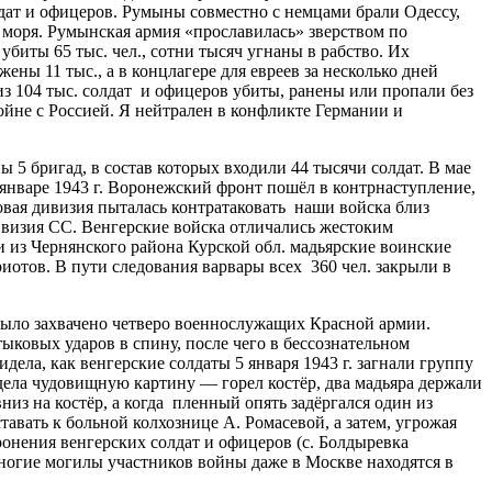
лдат и офицеров. Румыны совместно с немцами брали Одессу,
 моря. Румынская армия «прославилась» зверством по
иты 65 тыс. чел., сотни тысяч угнаны в рабство. Их
ены 11 тыс., а в концлагере для евреев за несколько дней
з 104 тыс. солдат и офицеров убиты, ранены или пропали без
войне с Россией. Я нейтрален в конфликте Германии и
 5 бригад, в состав которых входили 44 тысячи солдат. В мае
в январе 1943 г. Воронежский фронт пошёл в контрнаступление,
овая дивизия пыталась контратаковать наши войска близ
ивизия СС. Венгерские войска отличались жестоким
и из Чернянского района Курской обл. мадьярские воинские
иотов. В пути следования варвары всех 360 чел. закрыли в
 было захвачено четверо военнослужащих Красной армии.
ыковых ударов в спину, после чего в бессознательном
ла, как венгерские солдаты 5 января 1943 г. загнали группу
дела чудовищную картину — горел костёр, два мадьяра держали
низ на костёр, а когда пленный опять задёргался один из
вать к больной колхознице А. Ромасевой, а затем, угрожая
ронения венгерских солдат и офицеров (с. Болдыревка
многие могилы участников войны даже в Москве находятся в