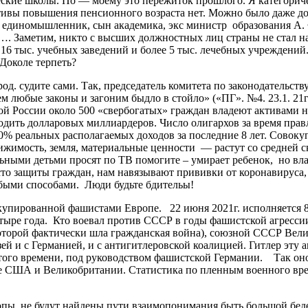
еские школы. По — моему это пережиток прошлого. Я категори
ивы повышения пенсионного возраста нет. Можно было даже до 
его единомышленник, сын академика, экс министр образования А.
. Заметим, никто с высших должностных лиц страны не стал на
6 тыс. учебных заведений и более 5 тыс. лечебных учреждений.
Доколе терпеть?
д. судите сами. Так, председатель комитета по законодательст
любые законы и загоним быдло в стойло» («ПГ». №4. 23.1. 21г.)
ой России около 500 «свербогатых» граждан владеют активами н
дить долларовых миллиардеров. Число олигархов за время правл
% реальных располагаемых доходов за последние 8 лет. Совокуп
имость, земля, материальные ценности — растут со средней ско
больными детьми просят по ТВ помогите – умирает ребенок, но вл
то защиты граждан, нам навязывают прививки от коронавируса,
юбыми способами. Люди будьте бдительы!
рованной фашистами Европе. 22 июня 2021г. исполняется 80 
тыре года. Кто воевал против СССР в годы фашистской агрессии
которой фактически шла гражданская война), союзной СССР Ве
зей и с Германией, и с антигитлеровской коалицией. Гитлер эт
того времени, под руководством фашистской Германии. Так оно
е США и Великобритании. Статистика по пленным военного врем
, не будут найдены пути взаимопонимания быть большой беде