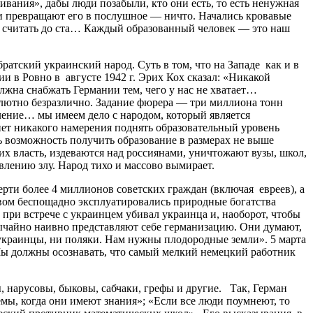
ания», дабы люди позабыли, кто они есть, то есть ненужная
 и превращают его в послушное — ничто. Начались кровавые
ть считать до ста… Каждый образованный человек — это наш
атский украинский народ. Суть в том, что на Западе как и в
и в Ровно в августе 1942 г. Эрих Кох сказал: «Никакой
жна снабжать Германии тем, чего у нас не хватает…
олютно безразлично. Задание фюрера — три миллиона тонн
ление… мы имеем дело с народом, который является
 нет никакого намерения поднять образовательный уровень
ь возможность получить образование в размерах не выше
х власть, издеваются над россиянами, уничтожают вузы, школ,
влению злу. Народ тихо и массово вымирает.
и более 4 миллионов советских граждан (включая евреев), а
ством беспощадно эксплуатировались природные богатства
при встрече с украинцем убивал украинца и, наоборот, чтобы
звычайно наивно представляют себе германизацию. Они думают,
 украинцы, ни поляки. Нам нужны плодородные земли». 5 марта
. Мы должны осознавать, что самый мелкий немецкий работник
арусовы, быковы, сабчаки, грефы и другие. Так, Герман
мы, когда они имеют знания»; «Если все люди поумнеют, то