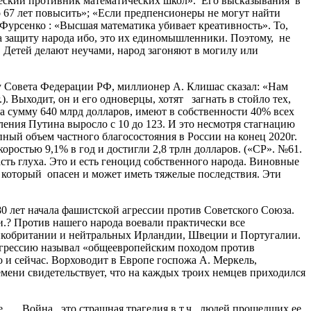
ческий противник математических школ». Его высказывания в
67 лет повысить»; «Если предпенсионеры не могут найти
 Фурсенко : «Высшая математика убивает креативность». То,
 защиту народа ибо, это их единомышленники. Поэтому, не
 Детей делают неучами, народ загоняют в могилу или
ву Совета Федерации РФ, миллионер А. Клишас сказал: «Нам
. Выходит, он и его одноверцы, хотят загнать в стойло тех,
а сумму 640 млрд долларов, имеют в собственности 40% всех
ения Путина выросло с 10 до 123. И это несмотря стагнацию
ный объем частного благосостояния в России на конец 2020г.
ростью 9,1% в год и достигли 2,8 трлн долларов. («СР». №61.
асть глуха. Это и есть геноцид собственного народа. Виновные
 который опасен и может иметь тяжелые последствия. Эти
лет начала фашистской агрессии против Советского Союза.
.? Против нашего народа воевали практически все
ликобритании и нейтральных Ирландии, Швеции и Португалии.
у агрессию называл «общеевропейским походом против
 и сейчас. Ворховодит в Европе госпожа А. Меркель,
ени свидетельствует, что на каждых троих немцев приходился
. Война, это страшная трагедия в т.ч. людей прошедших ее