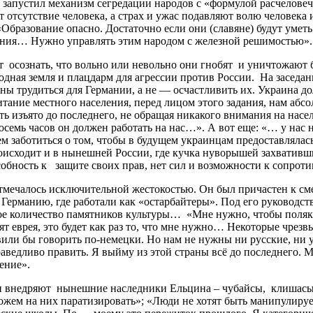
апустил механизм сегредации народов с «формулой расчеловечив
 отсутствие человека, а страх и ужас подавляют волю человека
«Образование опасно. Достаточно если они (славяне) будут уме
жения… Нужно управлять этим народом с железной решимостью».
осознать, что вольно или невольно они гнобят и уничтожают бр
ная земля и плацдарм для агрессии против России. На заседани
 трудиться для Германии, а не — осчастливить их. Украина дол
тание местного населения, перед лицом этого задания, нам абс
ть изъято до последнего, не обращая никакого внимания на насе
восемь часов он должен работать на нас…». А вот еще: «… у нас
м заботиться о том, чтобы в будущем украинцам предоставлялас
исходит и в нынешней России, где кучка нуворышей захвативши
собность к защите своих прав, нет сил и возможности к сопроти
алось исключительной жестокостью. Он был причастен к смерт
в Германию, где работали как «остарбайтеры». Под его руковод
ое количество памятников культуры… «Мне нужно, чтобы поляк 
лят еврея, это будет как раз то, что мне нужно… Некоторые чре
вили бы говорить по-немецки. Но нам не нужны ни русские, ни
праведливо править. Я выйму из этой страны всё до последнего
ение».
недряют нынешние наследники Ельцина – чубайсы, клишасы, н
жем на них паратизировать»; «Люди не хотят быть манипулируе