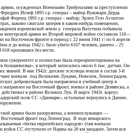
й армии, осужденных Военными Трибуналами за преступления
 Фридрих Иозеф 1895 г.р. генерал – майор Вуковари Дердь
монфай Ференц 1891 г.р. генерал – майор; Эрлих Гезо Агоштон
страх, заживо сжигали заперев в каком-нибудь помещении,
бождения воронежской земли у генерала Ватутина побывала
ери венгерской армии во Второй мировой войне составили 110—
и на Восточном фронте в период с 22 июня 1941 г/ по 6 апреля
йны и до конца 1942 г. было убито 6167 человек, ранено – 25
28 618 пропавших без вести.
еряла суверенитет и полностью была переориентирована на
 большевизма», в который записались около 6 тыс. датчан. Он
 званий. В мае 1942г. датские эсэсовцы вошли в состав 3-й
Датчане воевали под Великими Луками, Невелем, Ленинградом,
атских добровольцев была направлена в учебный центр в
л направлен на Восточный фронт, воевал в районе Демянска, а
. действовал в районе Великих Лук. В марте 1943г. корпус
енадерский полк СС «Данмарк», остальные вернулись в Данию.
ооружение.
датской армии были разоружены, а военнослужащие —
а Восточный фронт под Ленинград. В ходе январского
 называемая «битва европейских народов» (там воевали
и войск СС отступили от Нарвы на 20 км западнее. Затем вся