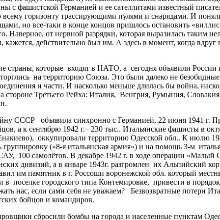
ойны с фашистской Германией и ее сателлитами известный писат
 всему горизонту трассирующими пулями и снарядами. И поняли,
щами, но все-таки в конце концов пришлось остановить «виллис»
о. Наверное, от нервной разрядки, которая выразилась таким не
 кажется, действительно был им. А здесь в момент, когда вдруг 
страны, которые входят в НАТО, а сегодня объявили России 
вторглись на территорию Союза. Это были далеко не безобидные
единения и части. И насколько меньше длилась бы война, наско
а стороне Третьего Рейха: Италия, Венгрия, Румыния, Словакия,
н.
йну СССР объявила синхронно с Германией, 22 июня 1941 г. 
цов, а к сентябрю 1942 г.– 230 тыс.. Итальянские фашисты в окт
Енакиево), оккупировали территорию Одесской обл.. К июлю 1
ть группировку («8-я итальянская армия») и на помощь 3-м ит
АУ, 100 самолётов. В декабре 1942 г. в ходе операции «Малый С
ких дивизий, а в январе 1943г. разгромлен их Альпийский корп
вил им памятник в г. Россоши воронежской обл. который местн
в поселке городского типа Контемировке, привести в порядок к 
жать нас, если сами себя не уважаем? Безвозвратные потери Ит
тских бойцов и командиров.
ировщики сбросили бомбы на города и населенные пунктам Оде