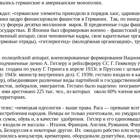
вались германские и американские монополии.
л: «германские элементы приводили в порядок хаос, царивший 
и щедро финансировали фашистов в Германии. Так, по инициат
ссу фюрера десятки миллионов марок. В предвоенные годы фа
государствах. В Японии был сформирован военно – фашистский
твенный аппарат, свои чиновничьи кадры, свои карательные орг
мовые отряды), «гитлерюгенд» (молодёжная организация)», тру
полицейский аппарат, военизированные формирования Национа
дчиненные лично А. Гитлеру и рейхсфюреру СС Г. Гиммлеру (С
на создана по указу Г. Геринга в апреле 1933г. в Пруссии с цел
с 1943г. министр внутренних дел). С 1939г. гестапо входило в к
унер), объединявшее различные виды партийной и государствен
истов, либералов, эмигрантов. Гестапо было наделено неогран
. ими арестовано 225 тыс. чел., из которых около 60% членов 
территориях.
езис: «немецкая идеология – выше права. Раса — превыше всег
 истребления народов. Немцы не только уничтожали, но умудрил
 сумок, обувь и, в качестве удобрения. Гитлер и его единомыш
» входили ее вассалы – Италия, Франция, Англия, Румыния, Фи
 Белоруссия и некоторые другие. Их ожидало рабство или истре
роились концлагеря, крематории, оборудовали душегубки, прово