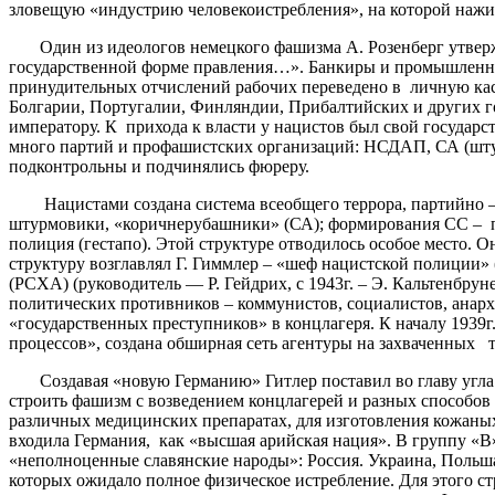
зловещую «индустрию человекоистребления», на которой нажи
Один из идеологов немецкого фашизма А. Розенберг утвержда
государственной форме правления…». Банкиры и промышленник
принудительных отчислений рабочих переведено в личную ка
Болгарии, Португалии, Финляндии, Прибалтийских и других 
императору. К прихода к власти у нацистов был свой государс
много партий и профашистских организаций: НСДАП, СА (штур
подконтрольны и подчинялись фюреру.
Нацистами создана система всеобщего террора, партийно – 
штурмовики, «коричнерубашники» (СА); формирования СС – по
полиция (гестапо). Этой структуре отводилось особое место. О
структуру возглавлял Г. Гиммлер – «шеф нацистской полиции» (
(РСХА) (руководитель — Р. Гейдрих, с 1943г. – Э. Кальтенбр
политических противников – коммунистов, социалистов, анарх
«государственных преступников» в концлагеря. К началу 1939г
процессов», создана обширная сеть агентуры на захваченных 
Создавая «новую Германию» Гитлер поставил во главу угла т
строить фашизм с возведением концлагерей и разных способов
различных медицинских препаратах, для изготовления кожаных
входила Германия, как «высшая арийская нация». В группу «В
«неполноценные славянские народы»: Россия. Украина, Польша,
которых ожидало полное физическое истребление. Для этого ст