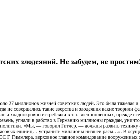
ских злодеяний. Не забудем, не простим
оло 27 миллионов жизней советских людей. Это была тяжелая и
огда не совершались такие зверства и злодеяния какие творили
ов а хладнокровно истребляли в т.ч. военнопленных, прежде вс
еревень, угнали в рабство в Германию миллионы граждан, уничто
 политики. «Мы, — говорил Гитлер, — должны развить технику 
х расовых единиц… устранить миллионы низшей расы…». В осущ
С Г. Гиммлера, верховное главное командование вооруженных с