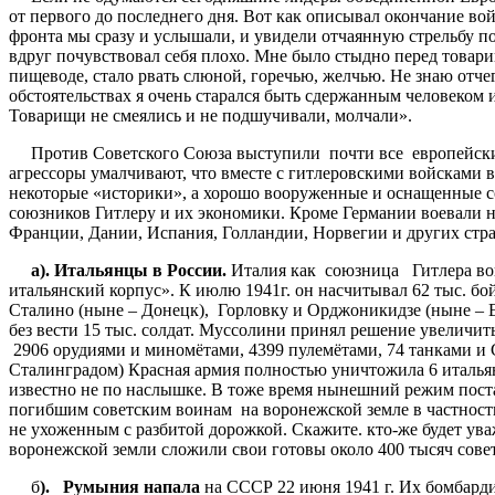
от первого до последнего дня. Вот как описывал окончание в
фронта мы сразу и услышали, и увидели отчаянную стрельбу по
вдруг почувствовал себя плохо. Мне было стыдно перед товари
пищеводе, стало рвать слюной, горечью, желчью. Не знаю отчег
обстоятельствах я очень старался быть сдержанным человеком и,
Товарищи не смеялись и не подшучивали, молчали».
Против Советского Союза выступили почти все европейские 
агрессоры умалчивают, что вместе с гитлеровскими войсками 
некоторые «историки», а хорошо вооруженные и оснащенные со
союзников Гитлеру и их экономики. Кроме Германии воевали н
Франции, Дании, Испания, Голландии, Норвегии и других стра
а
).
Итальянцы
в
России
.
Италия как союзница Гитлера во
итальянский корпус». К июлю 1941г. он насчитывал 62 тыс. бой
Сталино (ныне – Донецк), Горловку и Орджоникидзе (ныне – 
без вести 15 тыс. солдат. Муссолини принял решение увеличи
2906 орудиями и миномётами, 4399 пулемётами, 74 танками и С
Сталинградом) Красная армия полностью уничтожила 6 итальянс
известно не по наслышке. В тоже время нынешний режим поста
погибшим советским воинам на воронежской земле в частности 
не ухоженным с разбитой дорожкой. Скажите. кто-же будет ува
воронежской земли сложили свои готовы около 400 тысяч сове
б
).
Румыния
напала
на СССР 22 июня 1941 г. Их бомбард