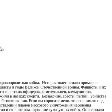
!»
 кровопролитная война. История знает немало примеров
 фашисты в годы Великой Отечественной войны. Фашисты и их
его советских офицеров, комсомольцев, коммунистов,
жили в лагерях смерти. Беззаконие, аресты, пытки, убийства
обезлюживания. Если вы спросите меня, что я понимаю под
ествлении планов массового уничтожения населения
ил и главное командование сухопутных войск. Они создали