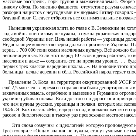
массовые расстрелы, горы трупов и выжженная земля. Фюрер з
никому обуза. По мнению фашистов отсутствие разума означает
разборки нацистов с неугодными им людьми: Гитлер говорил: 
будущий враг. Следует отбросить все сентиментальные возра
Нынешняя украинская элита во главе с В. Зеленским не хотят 
годы войны они никому не нужны, а нужна украинская плодород
свободной Украины нет. Цель нашей работы — украинцы должны
Недостающее количество зерна должна произвести Украина. Пи
зерна… 700 000 тонн семян масличных культур. Всё должно бы
неполноценным. Если этот народ 10 часов в день работает, то 
населения и даже — сохранить его на прежнем уровне. … буде
первых трёх классов народной школы…». На подобие этого про
больницы, целые деревни и сёла. Российский народ теряет спо
Правление Э. Коха на территории оккупированной УССР отмеч
ещё 2,5 млн чел. за время его правления были депортированы 
захваченных земель, ограблено и вывезено в Германию огромн
украинец убивал поляка. Если до этого по дороге они пристре
что нам нужны русские, украинцы и поляки, которых мы заста
1943г. Э. Кох сказал: «Мы, народ господ и должны жестко и с
расово и биологически в тысячу раз превосходит местное насел
Эти слова созвучны с идеологией которую проповедуют и в
Греф говорил: «Овцам знания не нужны, станут умными не смо