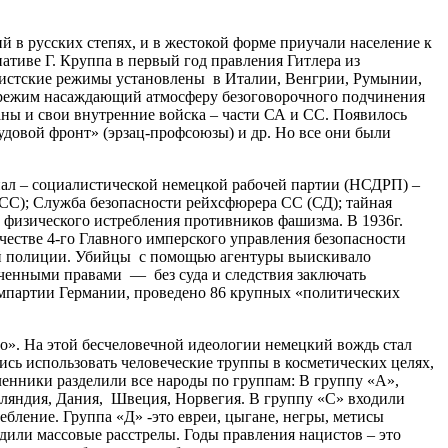
в русских степях, и в жестокой форме приучали население к
иве Г. Круппа в первый год правления Гитлера из
шистские режимы установлены в Италии, Венгрии, Румынии,
 режим насаждающий атмосферу безоговорочного подчинения
аны и свои внутренние войска – части СА и СС. Появилось
довой фронт» (эрзац-профсоюзы) и др. Но все они были
л – социалистической немецкой рабочей партии (НСДРП) –
С); Служба безопасности рейхсфюрера СС (СД); тайная
ью физического истребления противников фашизма. В 1936г.
ачестве 4-го Главного имперского управления безопасности
ной полиции. Убийцы с помощью агентуры выискивало
иченными правами — без суда и следствия заключать
компартии Германии, проведено 86 крупных «политических
о». На этой бесчеловечной идеологии немецкий вождь стал
ись использовать человеческие труппы в косметических целях,
ленники разделили все народы по группам: В группу «А»,
нляндия, Дания, Швеция, Норвегия. В группу «С» входили
бление. Группа «Д» -это евреи, цыгане, негры, метисы
дили массовые расстрелы. Годы правления нацистов – это