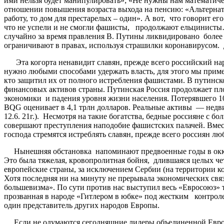
ими нельзя будет манипулировать»; «Не нужны нам математич
отношении повышения возраста выхода на пенсию: «Альтернат
работу, то дом для престарелых – один». А вот, что говорит 
что не успели и не смогли фашисты, продолжают ельцинисты…
случайно за время правления В. Путины ликвидировано более 1
ограничивают в правах, используя страшилки коронавирусом. 
Эта когорта ненавидит славян, прежде всего российский наро
нужно любыми способами удержать власть, для этого мы примем 
кто защитил их от полного истребления фашистами. В путинск
финансовых активов страны. Путинская Россия продолжает пло
экономики и падения уровня жизни населения. Потерявшего 10
BQG оценивает в 4,1 трлн долларов. Реальные активы — недвиж
12.6. 21г.). Несмотря на такие богатства, бедные россияне с 
совершают преступления наподобие фашистских палачей. Вмес
господа стремятся истреблять славян, прежде всего россиян л
Нынешняя обстановка напоминают предвоенные годы в оккупи
Это была тяжелая, кровопролитная бойня, длившаяся целых че
европейские страны, за исключением Сербии (на территории 
Хотя последняя ни на минуту не прерывала экономических свя
большевизма». По сути против нас выступил весь «Евросоюз» 
прозванная в народе «Гитлером в юбке» под жестким контрол
один представитель других народов Европы.
Если не одумаются сегодняшние лидеры объединенной Европы