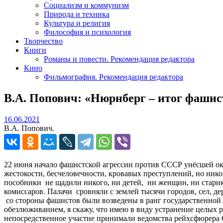
Социализм и коммунизм
Природа и техника
Культура и религия
Философия и психология
Творчество
Книги
Романы и повести. Рекомендация редактора
Кино
Фильмография. Рекомендация редактора
В.А. Попович: «Нюрнберг – итог фашист
16.06.2021
16.06.2021
В.А. Попович.
22 июня начало фашистской агрессии против СССР унёсшей ок
жестокости, бесчеловечности, кровавых преступлений, но ник
пособники не щадили никого, ни детей, ни женщин, ни старик
комиссаров. Палачи сровняли с землей тысячи городов, сел, д
со стороны фашистов были возведены в ранг государственной
обезлюживанием, я скажу, что имею в виду устранение целы
непосредственное участие принимали ведомства рейхсфюрера С