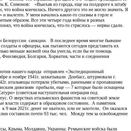
ель К. Симонов: «Выехав из города, еще на полдороге к штабу
 что война кончилась. Ничего другого это не могло значить. Я
 и вылезти. У меня начались какие-то спазмы в горле и
лепым образом. Все эти четыре года войны в разных
понял, что война кончилась, что-то стряслось — нервы сдали.
и Белоруссии санкции. В последнее время многие бывшие
 солдаты и офицеры, как пытаются сегодня представить их
лько меньше жизней она бы унесла, если бы не помощь
 Финляндия, Болгария, Хорватия, части и соединения
Против нашего народа отправлен «Экспедиционный
ябре и ноябре 1941г. захватывали Донбасс, штурмовали г.
942г. итальянцы потеряли убитыми, ранеными и пропавшими
альянским дивизиям прибыли, еще — 7 которые были оснащены
атурн» (советская наступательная операция под
ус. О зверствах итальянских фашистов на советской земле
ые власти содержат в образцовом состоянии. А памятник
9 мая 2021г. денег не хватило, или не захотели. Он оказался
алии составили почти 93 тыс. чел. Между тем за освобождение
ссы, Крыма, Молдавии, Украины. Румынские войска были