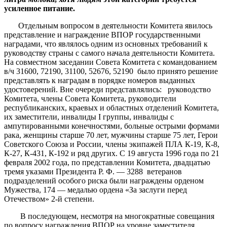
усиленное питание.
Отдельным вопросом в деятельности Комитета явилось
представление и награждение ВПОР государственными
наградами, что являлось одним из основных требований к
руководству страны с самого начала деятельности Комитета.
На совместном заседании Совета Комитета с командованием
в/ч 31600, 72190, 31100, 52676, 52190 было принято решение
представлять к наградам в порядке номеров выданных
удостоверений. Вне очереди представлялись: руководство
Комитета, члены Совета Комитета, руководители
республиканских, краевых и областных отделений Комитета,
их заместители, инвалиды I группы, инвалиды с
ампутированными конечностями, больные острыми формами
рака, женщины старше 70 лет, мужчины старше 75 лет, Герои
Советского Союза и России, члены экипажей ПЛА К-19, К-8,
К-27, К-431, К-192 и ряд других. С 19 августа 1996 года по 21
февраля 2002 года, по представлении Комитета, двадцатью
тремя указами Президента Р. Ф. — 3288 ветеранов
подразделений особого риска были награждены орденом
Мужества, 174 — медалью ордена «За заслуги перед
Отечеством» 2-й степени.
В последующем, несмотря на многократные совещания
по вопросу награждения ВПОР на уровне заместителя