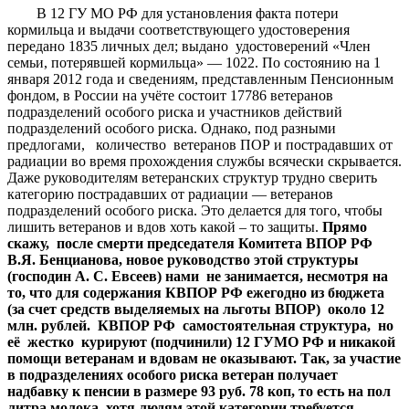
В 12 ГУ МО РФ для установления факта потери
кормильца и выдачи соответствующего удостоверения
передано 1835 личных дел; выдано удостоверений «Член
семьи, потерявшей кормильца» — 1022. По состоянию на 1
января 2012 года и сведениям, представленным Пенсионным
фондом, в России на учёте состоит 17786 ветеранов
подразделений особого риска и участников действий
подразделений особого риска. Однако, под разными
предлогами, количество ветеранов ПОР и пострадавших от
радиации во время прохождения службы всячески скрывается.
Даже руководителям ветеранских структур трудно сверить
категорию пострадавших от радиации — ветеранов
подразделений особого риска. Это делается для того, чтобы
лишить ветеранов и вдов хоть какой – то защиты.
Прямо
скажу, после смерти председателя Комитета ВПОР РФ
В.Я. Бенцианова, новое руководство этой структуры
(господин А. С. Евсеев) нами не занимается, несмотря на
то, что для содержания КВПОР РФ ежегодно из бюджета
(за счет средств выделяемых на льготы ВПОР) около 12
млн. рублей. КВПОР РФ самостоятельная структура, но
её жестко курируют (подчинили) 12 ГУМО РФ и никакой
помощи ветеранам и вдовам не оказывают. Так, за участие
в подразделениях особого риска ветеран получает
надбавку к пенсии в размере 93 руб. 78 коп, то есть на пол
литра молока, хотя людям этой категории требуется