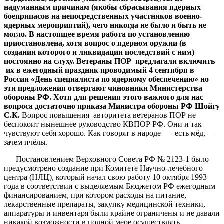
надуманным причинам (якобы сбрасывания ядерных
боеприпасов на непосредственных участников военно-
ядерных мероприятий), чего никогда не было и быть не
могло. В настоящее время работа по установлению
приостановлена, хотя вопрос о ядерном оружии (в
создании которого и ликвидации последствий с ним)
постоянно на слуху. Ветераны ПОР предлагали включить
их в ежегодный праздник проводимый 4 сентября в
России «День специалиста по ядерному обеспечению» но
эти предложения отвергают чиновники Министерства
обороны РФ. Хотя для решения этого важного для нас
вопроса достаточно приказа Министра обороны РФ Шойгу
С.К.
Вопрос повышения авторитета ветеранов ПОР не
беспокоит нынешнее руководство КВПОР РФ. Они и так
чувствуют себя хорошо. Как говорят в народе — есть мёд, —
зачем пчёлы.
Постановлением Верховного Совета РФ № 2123-1 было
предусмотрено создание при Комитете Научно-лечебного
центра (НЛЦ), который начал свою работу 10 октября 1993
года в соответствии с выделяемым Бюджетом РФ ежегодным
финансированием, при котором расходы на питание,
лекарственные препараты, закупку медицинской техники,
аппаратуры и инвентаря были крайне ограничены и не давали
никакой возможности в полной мере осуществлять