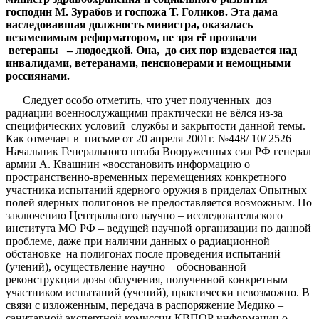
господин М. Зурабов и госпожа Т. Голиков. Эта дама
наследовавшая должность министра, оказалась
незаменимым реформатором, не зря её прозвали
ветераны – людоедкой. Она, до сих пор издевается над
инвалидами, ветеранами, пенсионерами и немощными
россиянами.
Следует особо отметить, что учет полученных доз
радиации военнослужащими практически не вёлся из-за
специфических условий службы и закрытости данной темы.
Как отмечает в письме от 20 апреля 2001г. №448/ 10/ 2526
Начальник Генерального штаба Вооруженных сил РФ генерал
армии А. Квашнин «восстановить информацию о
пространственно-временных перемещениях конкретного
участника испытаний ядерного оружия в приделах Опытных
полей ядерных полигонов не предоставляется возможным. По
заключению Центрального научно – исследовательского
института МО РФ – ведущей научной организации по данной
проблеме, даже при наличии данных о радиационной
обстановке на полигонах после проведения испытаний
(учений), осуществление научно – обоснованной
реконструкции дозы облучения, полученной конкретным
участником испытаний (учений), практически невозможно. В
связи с изложенным, передача в распоряжение Медико –
санитарной экспертной комиссии КВПОР информации о