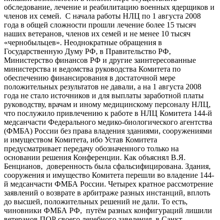
обследование, лечение и реабилитацию военных ядерщиков и
членов их семей. С начала работы НЛЦ по 1 августа 2008
года в общей сложности прошли лечение более 15 тысяч
наших ветеранов, членов их семей и не менее 10 тысяч
«чернобыльцев». Неоднократные обращения в
Государственную Думу РФ, в Правительство РФ,
Министерство финансов РФ и другие заинтересованные
министерства и ведомства руководства Комитета по
обеспечению финансирования в достаточной мере
положительных результатов не давали, а на 1 августа 2008
года не стало источников и для выплаты заработной платы
руководству, врачам и иному медицинскому персоналу НЛЦ,
что послужило привлечению к работе в НЛЦ Комитета 144-й
медсанчасти Федерального медико-биологического агентства
(ФМБА) России без права владения зданиями, сооружениями
и имуществом Комитета, ибо Устав Комитета
предусматривает передачу обозначенного только на
основании решения Конференции. Как объяснял В.Я.
Бенцианов, доверенность была сфальсифицирована. Здания,
сооружения и имущество Комитета перешли во владение 144-
й медсанчасти ФМБА России. Четырех кратное рассмотрение
заявлений о возврате в арбитраже разных инстанций, вплоть
до высшей, положительных решений не дали. То есть,
чиновники ФМБА РФ, путём разных конфигураций лишили
ветеранов ПОР своего лечебного заведения в Санкт –