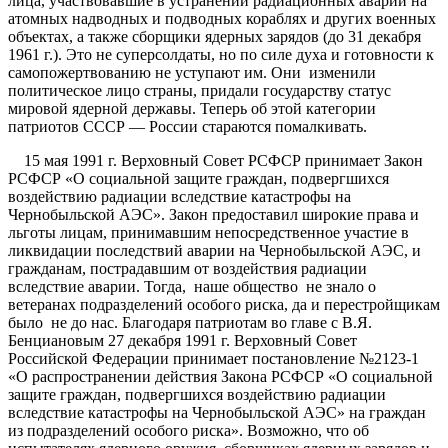
лица, участвовавшие в устранении радиационных аварий на
атомных надводных и подводных кораблях и других военных
объектах, а также сборщики ядерных зарядов (до 31 декабря
1961 г.). Это не суперсолдаты, но по силе духа и готовности к
самопожертвованию не уступают им. Они изменили
политическое лицо страны, придали государству статус
мировой ядерной державы. Теперь об этой категории
патриотов СССР — России стараются помалкивать.
15 мая 1991 г. Верховный Совет РСФСР принимает Закон
РСФСР «О социальной защите граждан, подвергшихся
воздействию радиации вследствие катастрофы на
Чернобыльской АЭС». Закон предоставил широкие права и
льготы лицам, принимавшим непосредственное участие в
ликвидации последствий аварии на Чернобыльской АЭС, и
гражданам, пострадавшим от воздействия радиации
вследствие аварии. Тогда, наше общество не знало о
ветеранах подразделений особого риска, да и перестройщикам
было не до нас. Благодаря патриотам во главе с В.Я.
Бенциановым 27 декабря 1991 г. Верховный Совет
Российской Федерации принимает постановление №2123-1
«О распространении действия Закона РСФСР «О социальной
защите граждан, подвергшихся воздействию радиации
вследствие катастрофы на Чернобыльской АЭС» на граждан
из подразделений особого риска». Возможно, что об