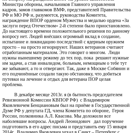
Министра обороны, начальников Главного управления
кадров, замов главкомов ВМФ, представителей Правительства
РФ и МО РФ и, разумеется, руководства Комитета,
награждение ВПОР орденом Мужества и медалью ордена «За
заслуги перед Отечеством» 2-й степени было приостановлено.
До настоящего времени положительного решения по данному
вопросу нет. Людей внёсших огромный вклад в создание,
испытание и ликвидацию последствий с ядерным оружием
просто – на просто игнорируют. Наших ветеранов считают
отработанным материалом. Это говорит о многом. Люди
нужны нынешнему режиму до тех пор, пока решают нужные
им задачи, а став инвалидом, больным, немощным о тебе тут
же забывают, а то и отвергают. Так, даже в Москве Собянин и
его подчинённые создали такую обстановку, что добиться
путевки на лечение и отдых для ветерана ПОР целая
проблема.
В декабре месяце 2013г. я (в бытность председателем
Ревизионной Комиссии КВПОР РФ) с Владимиром
Яковлевичем Бенциановым был на приёме в Государственной
Думе РФ у депутата ГД, члена Комитета по обороне, Героя
России, полковника А.Л. Квасова. Мы доложили все
наболевшие вопросы. Андрей Леонидович дал поручение
подготовить в его адрес письма и представить ему 15 января
2014г. Владимир Яковлевич уехал в Санкт – Петербург с