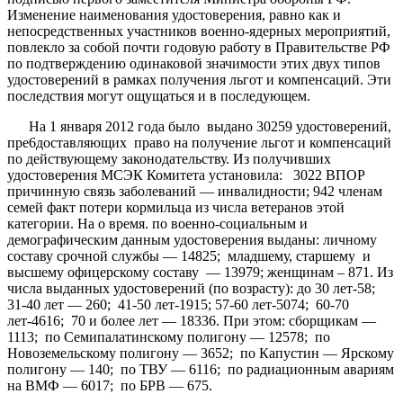
Изменение наименования удостоверения, равно как и
непосредственных участников военно-ядерных мероприятий,
повлекло за собой почти годовую работу в Правительстве РФ
по подтверждению одинаковой значимости этих двух типов
удостоверений в рамках получения льгот и компенсаций. Эти
последствия могут ощущаться и в последующем.
На 1 января 2012 года было выдано 30259 удостоверений,
пре6доставляющих право на получение льгот и компенсаций
по действующему законодательству. Из получивших
удостоверения МСЭК Комитета установила: 3022 ВПОР
причинную связь заболеваний — инвалидности; 942 членам
семей факт потери кормильца из числа ветеранов этой
категории. На о время. по военно-социальным и
демографическим данным удостоверения выданы: личному
составу срочной службы — 14825; младшему, старшему и
высшему офицерскому составу — 13979; женщинам – 871. Из
числа выданных удостоверений (по возрасту): до 30 лет-58;
31-40 лет — 260; 41-50 лет-1915; 57-60 лет-5074; 60-70
лет-4616; 70 и более лет — 18336. При этом: сборщикам —
1113; по Семипалатинскому полигону — 12578; по
Новоземельскому полигону — 3652; по Капустин — Ярскому
полигону — 140; по ТВУ — 6116; по радиационным авариям
на ВМФ — 6017; по БРВ — 675.