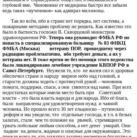
глубокой яме. Чиновники от медицины быстро все забыли
ведь таких «мучеников» как адмирал миллионы.
Так во всём, ибо в стране нет порядка, нет системы, а
пожарными методами проблему не решить. Как известно это
было в бытность госпожи В. Скворцовой министром
здравоохранения РФ.
Теперь она руководит ФМБА РФ но
попасть в специализированную больницу № 83 ФНКЦ
ФМБА (Москва) ветерану ПОР, прошедшему через
радиацию проблематично, ибо требуют деньги, а их у
ветерана нет. В тоже время не без помощи этого ведомства
было ликвидировано лечебное учреждение КВПОР РФ в
Санкт-Петербурге.
Неужели те, кто не жалея сил и здоровья
обеспечил стране и народу мирное небо над головой, в
старости должны ходить с протянутой рукой – чиновник
помоги, поддержи, спаси, а они смеются над нами. При всех
недостатках которые имели место быть при Советской
власти – это была власть народа и для народа. Ибо её блага,
были направлены для удовлетворения нужд и чаяний
человека. Но прошло всего 30 лет ельцинско – путинских
реформ и мы увидели, что отдельные господа, в т.ч. в белых
халатах, стали чем то похожие на рвачей, стремящиеся
урвать побольше любым способом, а нет денег умирай. Они
падкие на деньги, жадные и опасные для окружающих. Это
прежде всего те, кто захватил задарма несметные богатства и