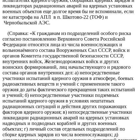
испытателях ядерного оружия, сборщиках ядерных зарядов и
ликвидаторах радиационных аварий на ядерных установках
военных объектов еще долгое время бы не вспоминали, если
не катастрофа на АПЛ в п. Шкотово-22 (ТОФ) и
Чернобыльской АЭС.
(Справка: «К гражданам из подразделений особого риска
согласно постановлению Верховного Совета Российской
Федерации относятся лица из числа военнослужащих и
вольнонаёмного состава Вооруженных Сил СССР, войск и
органов Комитета государственной безопасности СССР,
внутренних войск, Железнодорожных войск и других
воинских формирований, лиц начальствующего и рядового
состава органов внутренних дел: а) непосредственные
участники испытаний ядерного оружия в атмосфере, боевых
радиоактивных веществ и учений с применением такого
оружия до даты фактического прекращения таких испытаний
и учений; б) непосредственные участники подземных
испытаний ядерного оружия в условиях нештатных
радиационных ситуаций и действия других поражающих
факторов ядерного оружия; в) непосредственные участники
ликвидации радиационных аварий на ядерных установках
надводных и подводных кораблей и других военных
объектах; г) личный состав отдельных подразделений по
сборке ядерных зарядов из числа военнослужащих; д)