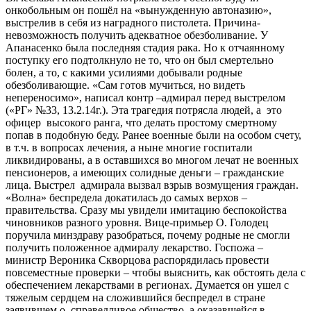
онкобольным он пошёл на «вынужденную автоназию»,
выстрелив в себя из наградного пистолета. Причина-
невозможность получить адекватное обезболивание. У
Апанасенко была последняя стадия рака. Но к отчаянному
поступку его подтолкнуло не то, что он был смертельно
болен, а то, с какими усилиями добывали родные
обезболивающие. «Сам готов мучиться, но видеть
непереносимо», написал контр –адмирал перед выстрелом
(«РГ» №33, 13.2.14г.). Эта трагедия потрясла людей, а это
офицер высокого ранга, что делать простому смертному
попав в подобную беду. Ранее военные были на особом счету,
в т.ч. в вопросах лечения, а ныне многие госпитали
ликвидированы, а в оставшихся во многом лечат не военных
пенсионеров, а имеющих солидные деньги – гражданские
лица. Выстрел адмирала вызвал взрыв возмущения граждан.
«Волна» беспредела докатилась до самых верхов –
правительства. Сразу мы увидели имитацию беспокойства
чиновников разного уровня. Вице-примьер О. Голодец
поручила минздраву разобраться, почему родные не смогли
получить положенное адмиралу лекарство. Госпожа –
министр Вероника Скворцова распорядилась провести
повсеместные проверки – чтобы выяснить, как обстоять дела с
обеспечением лекарствами в регионах. Думается он ушел с
тяжелым сердцем на сложившийся беспредел в стране
заявившем о справедливое общество, а оказавшейся в