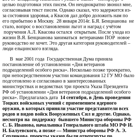
целью подготовки этих писем. Он неоднократно звонил мне,
согласовывая текст писем. Однако сказал, что задержится из-
за состояния здоровья, а Квасов дал добро доложить нам по
его прибытию в Москву. 28 января 2014г. Б.Я. Бенцианова не
стало, вопрос о восстановлении льгот и наград с учётом
поручения А.Л. Квасова остался открытым. После ухода из
жизни В.Я. Бенцианова заниматься ветеранами ПОР новое
руководство не хочет. Это другая категория руководителей –
люди ельцинского взгляда.
В мае 2001 года Государственная Дума приняла
постановление об установлении «Дня ветеранов
подразделений особого риска». Несколько позже троекратно,
при непосредственном участии командования 12 ГУ МО было
подготовлено и согласовано в заинтересованных
министерствах и ведомствах три проекта Указа Президента
РФ об установлении «Дня ветеранов подразделений особого
риска». Предлагалась дата
14 сентября, в День проведения
Тоцких войсковых учений с применением ядерного
оружия, в которых приняли участие представители всех
родов и видов войск Вооруженных Сил и другие. Однако,
несмотря на поддержку бывшего Министра обороны РФ
С. Б. Иванова, начальника Генерального штаба МО РФ И.
Н. Балуевского, а позже — Министра обороны РФ А. Э.
Сердюкова, проекты указов были отвергнуты по