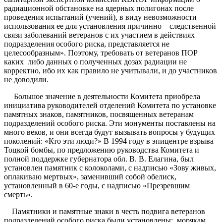
радиационной обстановке на ядерных полигонах после
проведения испытаний (учений), в виду невозможности
использования ее для установления причинно – следственной
связи заболеваний ветеранов с их участием в действиях
подразделения особого риска, представляется не
целесообразным». Поэтому, требовать от ветеранов ПОР
каких либо данных о полученных дозах радиации не
корректно, ибо их как правило не учитывали, и до участников
не доводили.
Большое значение в деятельности Комитета приобрела
инициатива руководителей отделений Комитета по установке
памятных знаков, памятников, посвященных ветеранам
подразделений особого риска. Эти монументы поставлены на
много веков, и они всегда будут вызывать вопросы у будущих
поколений: «Кто эти люди?» В 1994 году в эпицентре взрыва
Тоцкой бомбы, по предложению руководства Комитета и
полной поддержке губернатора обл. В. В. Елагина, был
установлен памятник с колоколами, с надписью «Зову живых,
оплакиваю мертвых», заменивший собой обелиск,
установленный в 60-е годы, с надписью «Презревшим
смерть».
Памятники и памятные знаки в честь подвига ветеранов
подразделений особого риска были установлены: морякам