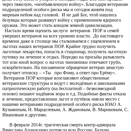
через тяжелую, «необъявленную войну». Благодаря ветеранам
подразделений особого риска мы и сегодня живём под
мирным небом над головой. И не дай Бог, чтоб нашлись
безумцы которые развяжут войну с применением ядерного
оружия. Это может стать концом земной цивилизации.
Настало время оценить заслуги ветеранов ПОР и семей
умерших ветеранов на всех уровнях власти. До настоящего
времени даже в столице мы сталкиваемся с ущемлением в
льготах наших ветеранов ПОР. Крайне трудно получить
льготные лекарства, попасть в стационар, получить льготную
путевку на лечение и отдых. Нередко на просьбы разъяснить
тот или иной вопрос о льготах чиновники отвечают грубо,
оскорбительно. На письменное обращение ветеран зачастую
получает отписку – «Ты про Фому, а ответ про Ерёму».
Ветеранов ПОР которые возглавляют общественные
ветеранские структуры и ведут с молодёжью и школьниками
патриотическую работу (на бесплатной – безвозмездной
основе) лишают надбавок мэра и т.д. Подобные факты отказа
в лечении, предоставлении льгот и путёвок имели место с
нашими ветеранами подразделений особого риска ЮАО А.
Кузьминым, Н. Марцелевым, А. Ждановым, В. Мариковым, С.
Ивановым и другими.
В феврале 2014г. трагическая смерть контр-адмирала
Вячеслава Апанасенко потрясла всю Россию. Будучи