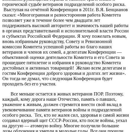
героической судьбе ветеранов подразделений особого риска.
Выступая на отчётной Конференции в 2011г. В.Я. Бенцианов
сказал: «Многогранная и разносторонняя работа Комитета
позволяет уже в течение более чем двадцати лет
поддерживать высокий авторитет и значимость нашей работы
в органах представительной и исполнительной власти России
и субъектах Российской Федерации. Я хочу пожелать новым,
вновь избранным руководству, Совету и Ревизионной
комиссии Комитета успешной работы во благо наших
ветеранов и членов их семей, а делегатам Конференции —
объективной оценки деятельности Комитета и его Совета за
прошедшее пятилетие и избрания в руководство Комитета
достойных и активных товарищей! Желаю всем делегатам и
гостям Конференции доброго здоровья и долгих лет жизни».
Он тогда не думал, что следующая Конференция будет
проходить без его участия.
Все меньше остается в живых ветеранов ПОР. Поэтому,
каждый, кому дорога наше Отечество, память о павших,
уважение к живым, должен стремится внести свой вклад в
увековечивание памяти ветеранов войны и подразделений
особого риска. Тех, кто не жалея сил, здоровья и самой жизни
создавал ядерный щит СССР-России, кто после войны, уехал
на другую — атомную войну. Многие получили большие
дозы облучения и умерли в молодые годы. Все они прошли