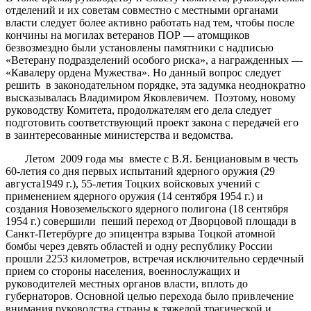
отделений и их советам совместно с местными органами
власти следует более активно работать над тем, чтобы после
кончины на могилах ветеранов ПОР — атомщиков
безвозмездно были установлены памятники с надписью
«Ветерану подразделений особого риска», а награжденных —
«Кавалеру ордена Мужества». Но данный вопрос следует
решить в законодательном порядке, эта задумка неоднократно
высказывалась Владимиром Яковлевичем. Поэтому, новому
руководству Комитета, продолжателям его дела следует
подготовить соответствующий проект закона с передачей его
в заинтересованные министерства и ведомства.
Летом 2009 года мы вместе с В.Я. Бенциановым в честь
60-летия со дня первых испытаний ядерного оружия (29
августа1949 г.), 55-летия Тоцких войсковых учений с
применением ядерного оружия (14 сентября 1954 г.) и
создания Новоземельского ядерного полигона (18 сентября
1954 г.) совершили пеший переход от Дворцовой площади в
Санкт-Петербурге до эпицентра взрыва Тоцкой атомной
бомбы через девять областей и одну республику России
прошли 2253 километров, встречая исключительно сердечный
прием со стороны населения, военнослужащих и
руководителей местных органов власти, вплоть до
губернаторов. Основной целью перехода было привлечение
внимания руководства страны к тяжелой трагической и