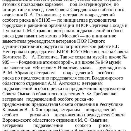
атомных подводных кораблей — под Екатеринбургом, по
инициативе председателя Совета Свердловского областного
отделения В. А. Голощапова; ветеранам подразделений
особого риска в/ч 51105 — по инициативе руководителя
городской и районной организации ВПОР Сергиева Посада и
Пушкина Г. М. Страшно; ветеранам подразделений особого
риска (два памятных камня в Москве) — по инициативе
заместителя руководителя ветеранов ПОР Южного
административного округа по патриотической работе Б.Г.
Нестерова и председателя ВПОР ЮАО Москвы, члена Совета
Комитета В. А. Поповича. Так же созданы музей в школе №
985 — «Рожденные атомной эрой», а в школе № 949 музей
посвященный «Ветеранам-Новоземельцам» — руководитель
В. М. Абрамов; ветеранам подразделений особого
риска по предложению председателя совета Владимирского
областного отделения А.М. Антонова; ветеранам
подразделений особого риска по предложению председателя
Совета Омского областного отделения А. Ф. Гробовенко;
ветеранам подразделений особого риска -по
предложению председателя Совета отделения в Республике
Калмыкия В. JI. Хонгорова; ветеранам подразделений
особого риска -по предложению председателя Совета
Воронежского областного отделения М. С. Смагина;
ветеранам подразделений особого риска
предложению председателя Совета Вологодского областного