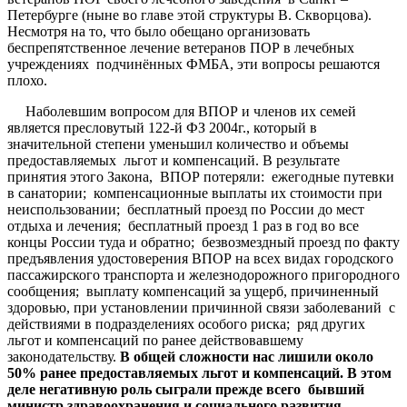
Петербурге (ныне во главе этой структуры В. Скворцова).
Несмотря на то, что было обещано организовать
беспрепятственное лечение ветеранов ПОР в лечебных
учреждениях подчинённых ФМБА, эти вопросы решаются
плохо.
Наболевшим вопросом для ВПОР и членов их семей
является пресловутый 122-й ФЗ 2004г., который в
значительной степени уменьшил количество и объемы
предоставляемых льгот и компенсаций. В результате
принятия этого Закона, ВПОР потеряли: ежегодные путевки
в санатории; компенсационные выплаты их стоимости при
неиспользовании; бесплатный проезд по России до мест
отдыха и лечения; бесплатный проезд 1 раз в год во все
концы России туда и обратно; безвозмездный проезд по факту
предъявления удостоверения ВПОР на всех видах городского
пассажирского транспорта и железнодорожного пригородного
сообщения; выплату компенсаций за ущерб, причиненный
здоровью, при установлении причинной связи заболеваний с
действиями в подразделениях особого риска; ряд других
льгот и компенсаций по ранее действовавшему
законодательству.
В общей сложности нас лишили около
50% ранее предоставляемых льгот и компенсаций. В этом
деле негативную роль сыграли прежде всего бывший
министр здравоохранения и социального развития