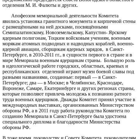
отделения М. И. Фалюты и других.
Апофеозом мемориальной деятельности Комитета
явились установка гранитного монумента и кирпичной стены
с размещёнными на ней досками, посвящёнными
Семипалатинскому, Новоземельскому, Капустин- Ярскому
ядерным полигонам, Тоцким войсковым учениям, военным
морякам атомных подводных и надводных кораблей, военно-
ядерной авиации, сборщикам ядерных зарядов, в Санкт-
Петербурге, в 2010-2011 гг., в сущности первого в стране и в
мире Мемориала военным ядерщикам страны. Большую роль
в идеологической работе городских, областных, краевых и
республиканских отделений играют музеи боевой славы под
разными названиями, созданные: первый — в Санкт-
Петербурге; два — в Москве; в Челябинске, Краснодаре,
Воронеже, Самаре, Екатеринбурге и других регионах страны,
которые позволяют привлечь молодежь к познанию ратного
труда военных ядерщиков. Дважды Комитет принял участие в
международных выставках, организованных Министерством
обороны РФ, а в 2011 году работа руководства Комитета по
созданию Мемориала в Санкт-Петербурге была удостоена
специального диплома и благодарности Министерства
обороны РФ.
В тоже время, руководству и Совету Комитета, руководителям