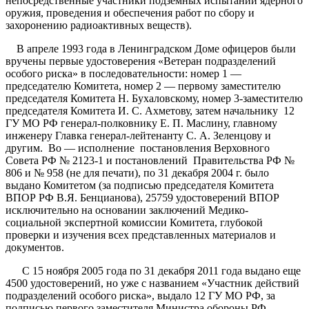
непосредственные участники подземных испытаний ядерного
оружия, проведения и обеспечения работ по сбору и
захоронению радиоактивных веществ).
В апреле 1993 года в Ленинградском Доме офицеров были
вручены первые удостоверения «Ветеран подразделений
особого риска» в последовательности: номер 1 —
председателю Комитета, номер 2 — первому заместителю
председателя Комитета Н. Бухаловскому, номер 3-заместителю
председателя Комитета И. С. Ахметову, затем начальнику 12
ГУ МО РФ генерал-полковнику Е. П. Маслину, главному
инженеру Главка генерал-лейтенанту С. А. Зеленцову и
другим. Во — исполнение постановления Верховного
Совета РФ № 2123-1 и постановлений Правительства РФ №
806 и № 958 (не для печати), по 31 декабря 2004 г. было
выдано Комитетом (за подписью председателя Комитета
ВПОР РФ В.Я. Бенцианова), 25759 удостоверений ВПОР
исключительно на основании заключений Медико-
социальной экспертной комиссии Комитета, глубокой
проверки и изучения всех представленных материалов и
документов.
С 15 ноября 2005 года по 31 декабря 2011 года выдано еще
4500 удостоверений, но уже с названием «Участник действий
подразделений особого риска», выдало 12 ГУ МО РФ, за
подписью первого заместителя Министра обороны РФ.