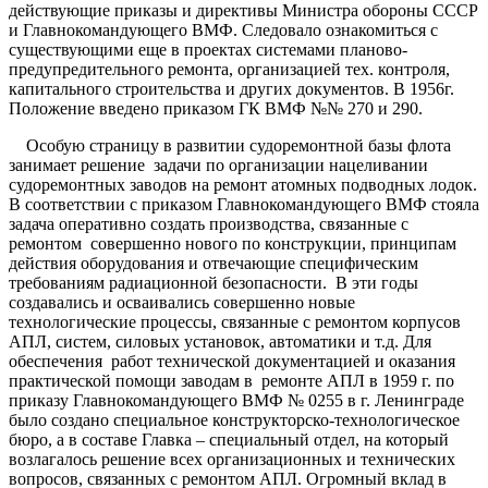
действующие приказы и директивы Министра обороны СССР
и Главнокомандующего ВМФ. Следовало ознакомиться с
существующими еще в проектах системами планово-
предупредительного ремонта, организацией тех. контроля,
капитального строительства и других документов. В 1956г.
Положение введено приказом ГК ВМФ №№ 270 и 290.
Особую страницу в развитии судоремонтной базы флота
занимает решение задачи по организации нацеливании
судоремонтных заводов на ремонт атомных подводных лодок.
В соответствии с приказом Главнокомандующего ВМФ стояла
задача оперативно создать производства, связанные с
ремонтом совершенно нового по конструкции, принципам
действия оборудования и отвечающие специфическим
требованиям радиационной безопасности. В эти годы
создавались и осваивались совершенно новые
технологические процессы, связанные с ремонтом корпусов
АПЛ, систем, силовых установок, автоматики и т.д. Для
обеспечения работ технической документацией и оказания
практической помощи заводам в ремонте АПЛ в 1959 г. по
приказу Главнокомандующего ВМФ № 0255 в г. Ленинграде
было создано специальное конструкторско-технологическое
бюро, а в составе Главка – специальный отдел, на который
возлагалось решение всех организационных и технических
вопросов, связанных с ремонтом АПЛ. Огромный вклад в