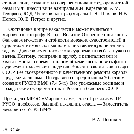
становление, создание и совершенствование судоремонтной
базы ВМФ внесли вице-адмиралы Л.И. Караганов, А.М.
Геворков, Ю.Д. Чуриков, контр-адмиралы П.Я. Павлов, И.В.
Попов, Ю. Е. Петров и другие.
Обстановка в мире накаляется и может вылиться в
мировую катастрофу. В годы Великой Отечественной войны
благодаря мужеству и стойкости моряков, судостроителей и
судоремонтников флот выполнил поставленную перед ним
задачу. Для современного флота судоремонтная база нужна и
важна. Поэтому, поиграли в дружбу с капиталистами и
хватит. Настало время в полном объёме восстановить флот и
судоремонтную отрасль наделив её всем правами как в годы
СССР. Без своевременного и качественного ремонта корабль –
груда металлолома. Поздравляю с предстоящим 70 летием
создания ГУСРЗ ВМФ (7.4.54г.) Вас уважаемые военные и
гражданские судоремонтники России и бывшего СССР.
Президент МРОО «Мир океанам», член Президиума ЦС
РУСО, профессор, бывший начальник отдела — Заместитель
начальника УСРЗ ВМФ
В.А. Попович
25. 3.24г.