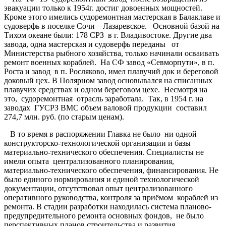
эвакуации только к 1954г. достиг довоенных мощностей.
Кроме этого имелись судоремонтная мастерская в Балаклаве и
судоверфь в поселке Сочи – Лазаревское. Основной базой на
Тихом океане были: 178 СРЗ в г. Владивостоке. Другие два
завода, одна мастерская и судоверфь переданы от
Министерства рыбного хозяйства, только начинали осваивать
ремонт военных кораблей. На СФ завод «Севморпути», в п.
Роста и завод в п. Росляково, имел плавучий док и береговой
доковый цех. В Полярном завод основывался на списанных
плавучих средствах и одном береговом цехе. Несмотря на
это, судоремонтная отрасль заработала. Так, в 1954 г. на
заводах ГУСРЗ ВМС объем валовой продукции составил
274,7 млн. руб. (по старым ценам).
В то время в распоряжении Главка не было ни одной
конструкторско-технологической организации и базы
материально-технического обеспечения. Специалисты не
имели опыта централизованного планирования,
материально-технического обеспечения, финансирования. Не
было единого нормирования и единой технологической
документации, отсутствовал опыт централизованного
оперативного руководства, контроля за приёмом кораблей из
ремонта. В стадии разработки находилась система планово-
предупредительного ремонта основных фондов, не было
перспективных планов строительства и развития