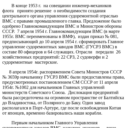
В конце 1953 г. на совещании инженер-механиков
флота принято решение о необходимости создания
центрального органа управления судоремонтной отраслью
ВМС с правами промышленного главка. Предложение было
одобрено Главнокомандующим ВМС и Министром обороны
СССР. 7 апреля 1954 г. Главнокомандующим ВМС (в марте
1955г. ВМС переименованы в ВМФ), издан приказ № 081,
предписывающий до 10 апреля 1954 г. сформировать Главное
управление судоремонтных заводов ВМС (ГУСРЗ ВМС) в
составе 80 офицеров и 64 служащих. Отрасли передали 26
хозяйственных предприятий: 22 СРЗ, 2 судоверфи и 2
судоремонтные мастерские.
8 апреля 1954г. распоряжением Совета Министров СССР
№ 3659р начальнику ГУСРЗ ВМС были предоставлены права,
предусмотренных постановлением СМ СССР от 11 апреля
1954г. №1002 для начальников Главных управлений
министерств Советского Союза. Дислокация предприятий
была рассредоточена на огромном пространстве от Балтийска
до Владивостока, от Полярного до Баку. Один завод
располагался в Порт-Артуре, где после освобождения Китая
от японцев, временно базировались наши корабли.
Первым начальником Главного Управления
судоремонтных заводов ВМС назначен инженер — вице-