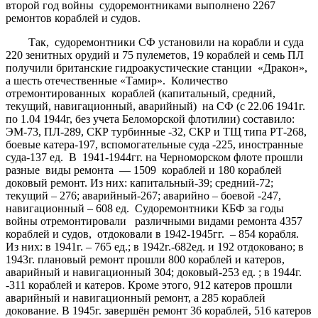
второй год войны судоремонтниками выполнено 2267
ремонтов кораблей и судов.
Так, судоремонтники СФ установили на корабли и суда
220 зенитных орудий и 75 пулеметов, 19 кораблей и семь ПЛ
получили британские гидроакустические станции «Дракон»,
а шесть отечественные «Тамир». Количество
отремонтированных кораблей (капитальный, средний,
текущий, навигационный, аварийный) на СФ (с 22.06 1941г.
по 1.04 1944г, без учета Беломорской флотилии) составило:
ЭМ-73, ПЛ-289, СКР турбинные -32, СКР и ТЩ типа РТ-268,
боевые катера-197, вспомогательные суда -225, иностранные
суда-137 ед. В 1941-1944гг. на Черноморском флоте прошли
разные виды ремонта — 1509 кораблей и 180 кораблей
доковый ремонт. Из них: капитальный-39; средний-72;
текущий – 276; аварийный-267; аварийно – боевой -247,
навигационный – 608 ед. Судоремонтники КБФ за годы
войны отремонтировали различными видами ремонта 4357
кораблей и судов, отдоковали в 1942-1945гг. – 854 корабля.
Из них: в 1941г. – 765 ед.; в 1942г.-682ед. и 192 отдоковано; в
1943г. плановый ремонт прошли 800 кораблей и катеров,
аварийный и навигационный 304; доковый-253 ед. ; в 1944г.
-311 кораблей и катеров. Кроме этого, 912 катеров прошли
аварийный и навигационный ремонт, а 285 кораблей
докование. В 1945г. завершён ремонт 36 кораблей, 516 катеров