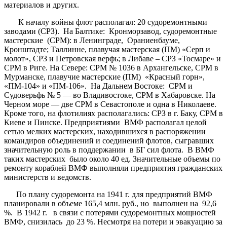
материалов и других.
К началу войны флот располагал: 20 судоремонтными
заводами (СРЗ). На Балтике: Кронморзавод, судоремонтные
мастерские (СРМ): в Ленинграде, Ораниенбауме,
Кронштадте; Таллинне, плавучая мастерская (ПМ) «Серп и
молот», СРЗ и Петровская верфь; в Либаве – СРЗ «Тосмаре» и
СРМ в Риге. На Севере: СРМ № 1036 в Архангельске, СРМ в
Мурманске, плавучие мастерские (ПМ) «Красный горн»,
«ПМ-104» и «ПМ-106». На Дальнем Востоке: СРМ и
Судоверьфь № 5 — во Владивостоке, СРМ в Хабаровске. На
Черном море — две СРМ в Севастополе и одна в Николаеве.
Кроме того, на флотилиях располагались: СРЗ в г. Баку, СРМ в
Киеве и Пинске. Предприятиями ВМФ располагал целой
сетью мелких мастерских, находившихся в распоряжении
командиров объединений и соединений флотов, сыгравших
значительную роль в поддержании в БГ сил флота. В ВМФ
таких мастерских было около 40 ед. Значительные объемы по
ремонту кораблей ВМФ выполняли предприятия гражданских
министерств и ведомств.
По плану судоремонта на 1941 г. для предприятий ВМФ
планировали в объеме 165,4 млн. руб., но выполнен на 92,6
%. В 1942 г. в связи с потерями судоремонтных мощностей
ВМФ, снизилась до 23 %. Несмотря на потери и эвакуацию за