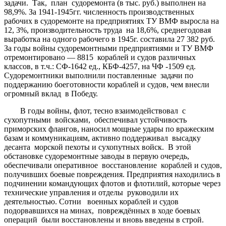
задачи. Так, план судоремонта (в тыс. руб.) выполнен на
98,9%. За 1941-1945гг. численность производственных
рабочих в судоремонте на предприятиях ТУ ВМФ выросла на
12, 3%, производительность труда на 18,6%, среднегодовая
выработка на одного рабочего в 1945г. составила 27 382 руб.
За годы войны судоремонтными предприятиями и ТУ ВМФ
отремонтировано — 8815 кораблей и судов различных
классов, в т.ч.: СФ-1642 ед., КБФ-4257, на ЧФ -1509 ед.
Судоремонтники выполнили поставленные задачи по
поддержанию боеготовности кораблей и судов, чем внесли
огромный вклад в Победу.
В годы войны, флот, тесно взаимодействовал с
сухопутными войсками, обеспечивал устойчивость
приморских флангов, наносил мощные удары по вражеским
базам и коммуникациям, активно поддерживал высадку
десанта морской пехоты и сухопутных войск. В этой
обстановке судоремонтные заводы в первую очередь,
обеспечивали оперативное восстановление кораблей и судов,
получивших боевые повреждения. Предприятия находились в
подчинении командующих флотов и флотилий, которые через
технические управления и отделы руководили их
деятельностью. Сотни военных кораблей и судов
подорвавшихся на минах, повреждённых в ходе боевых
операций были восстановлены и вновь введены в строй.