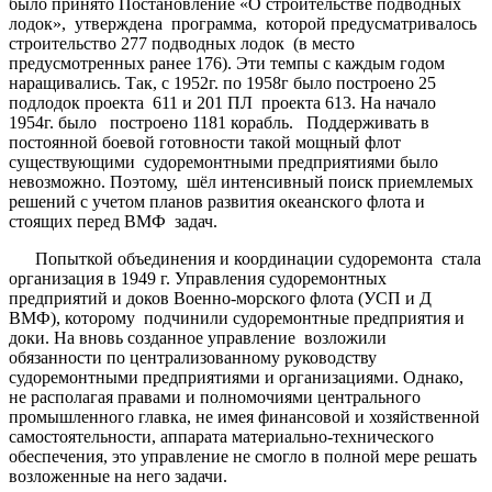
было принято Постановление «О строительстве подводных
лодок», утверждена программа, которой предусматривалось
строительство 277 подводных лодок (в место
предусмотренных ранее 176). Эти темпы с каждым годом
наращивались. Так, с 1952г. по 1958г было построено 25
подлодок проекта 611 и 201 ПЛ проекта 613. На начало
1954г. было построено 1181 корабль. Поддерживать в
постоянной боевой готовности такой мощный флот
существующими судоремонтными предприятиями было
невозможно. Поэтому, шёл интенсивный поиск приемлемых
решений с учетом планов развития океанского флота и
стоящих перед ВМФ задач.
Попыткой объединения и координации судоремонта стала
организация в 1949 г. Управления судоремонтных
предприятий и доков Военно-морского флота (УСП и Д
ВМФ), которому подчинили судоремонтные предприятия и
доки. На вновь созданное управление возложили
обязанности по централизованному руководству
судоремонтными предприятиями и организациями. Однако,
не располагая правами и полномочиями центрального
промышленного главка, не имея финансовой и хозяйственной
самостоятельности, аппарата материально-технического
обеспечения, это управление не смогло в полной мере решать
возложенные на него задачи.