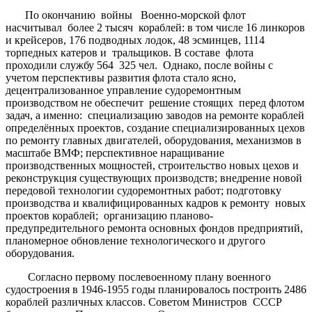
По окончанию войны Военно-морской флот
насчитывал более 2 тысяч кораблей: в том числе 16 линкоров
и крейсеров, 176 подводных лодок, 48 эсминцев, 1114
торпедных катеров и тральщиков. В составе флота
проходили службу 564 325 чел. Однако, после войны с
учетом перспективы развития флота стало ясно,
децентрализованное управление судоремонтным
производством не обеспечит решение стоящих перед флотом
задач, а именно: специализацию заводов на ремонте кораблей
определённых проектов, создание специализированных цехов
по ремонту главных двигателей, оборудования, механизмов в
масштабе ВМФ; перспективное наращивание
производственных мощностей, строительство новых цехов и
реконструкция существующих производств; внедрение новой
передовой технологии судоремонтных работ; подготовку
производства и квалифицированных кадров к ремонту новых
проектов кораблей; организацию планово-
предупредительного ремонта основных фондов предприятий,
планомерное обновление технологического и другого
оборудования.
Согласно первому послевоенному плану военного
судостроения в 1946-1955 годы планировалось построить 2486
кораблей различных классов. Советом Министров СССР