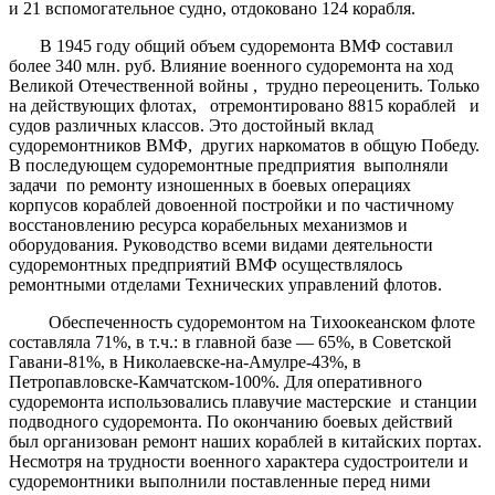
и 21 вспомогательное судно, отдоковано 124 корабля.
В 1945 году общий объем судоремонта ВМФ составил
более 340 млн. руб. Влияние военного судоремонта на ход
Великой Отечественной войны , трудно переоценить. Только
на действующих флотах, отремонтировано 8815 кораблей и
судов различных классов. Это достойный вклад
судоремонтников ВМФ, других наркоматов в общую Победу.
В последующем судоремонтные предприятия выполняли
задачи по ремонту изношенных в боевых операциях
корпусов кораблей довоенной постройки и по частичному
восстановлению ресурса корабельных механизмов и
оборудования. Руководство всеми видами деятельности
судоремонтных предприятий ВМФ осуществлялось
ремонтными отделами Технических управлений флотов.
Обеспеченность судоремонтом на Тихоокеанском флоте
составляла 71%, в т.ч.: в главной базе — 65%, в Советской
Гавани-81%, в Николаевске-на-Амулре-43%, в
Петропавловске-Камчатском-100%. Для оперативного
судоремонта использовались плавучие мастерские и станции
подводного судоремонта. По окончанию боевых действий
был организован ремонт наших кораблей в китайских портах.
Несмотря на трудности военного характера судостроители и
судоремонтники выполнили поставленные перед ними