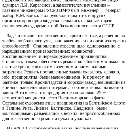
адмирал Л.И. Караганов, а заместителем начальника –
главным инженером ГУСРЗ ВМФ был инженер — генерал-
майор В.М. Бойко. Под руководством этих и других
организаторов производства решались сложные задачи
становления судоремонтной базы военного флота СССР.
Задачи стояли ответственные, сроки сжатые, а решение их
требовало большого ума, напряжения сил и организаторских
способностей. Становление отрасли шло одновременно с
наращиванием производственных мощностей,
восстановлением и перевооружением производства.
Ставилась задача обеспечить ремонт кораблей в минимально
сжатые сроки, с высоким качеством и наименьшими
затратами. Решить поставленные задачи оказалось сложно,
ибо предприятия были маломощными. К примеру, на
Балтике только Кронштадтский морской завод, вышедший из
войны с наименьшими потерями, соответствовал названию
завод. В то время, это предприятие составляло 25 %
ремонтной мощности всего Военно-морского флота.
Остальные судоремонтные предприятия на Балтийском флоте
в Талине, Риге, Лиепае, Балтийске, Палдиски были
маломощными, размещались в ветхих, неприспособленных
для качественного ремонта цехах и участках.
На ЧФ 13 судоремонтный завод после возвращения из