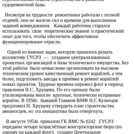
судоремонтной базы.
Несмотря на трудности ремонтники работали с полной
отдачей, они не жалели сил и времени для выполнения
заданий командования. Каждый работник старался
использовать свои теоретические знания и практический
опыт для того, чтобы обеспечить эффективное
функционирование отрасли.
Одной из важных задач, которую пришлось решать
коллективу ГУСРЗ — создание централизованных
проектных организаций и базы технического имущества. Без
этой работы было немыслимо организовать на высоком
техническом уровне качественный ремонт кораблей, а тем
более, подготовить заводы к приёмке в ремонт кораблей
новых проектов. Трудные времена пережил флот в период
правления Н.С. Хрущева. По его приказу были
утилизированы многие крупные, технически исправные
корабли. В 1956г. бывший Главком ВМФ Н.Г. Кузнецов
предложил Н. Хрущеву утвердить план строительства
авианосцев, но эта инициатива была отвергнута.
В августе 1954г. приказом ГК ВМС № 0242 ГУСРЗ
переданы четыре хозрасчётные конструкторские бюро (по
одному на каждый флот), создано Центральное