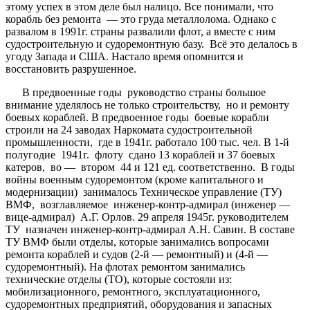
этому успех в этом деле был налицо. Все понимали, что
корабль без ремонта — это груда металлолома. Однако с
развалом в 1991г. страны развалили флот, а вместе с ним
судостроительную и судоремонтную базу. Всё это делалось в
угоду Запада и США. Настало время опомнится и
восстановить разрушенное.
В предвоенные годы руководство страны большое
внимание уделялось не только строительству, но и ремонту
боевых кораблей. В предвоенное годы боевые корабли
строили на 24 заводах Наркомата судостроительной
промышленности, где в 1941г. работало 100 тыс. чел. В 1-й
полугодие 1941г. флоту сдано 13 кораблей и 37 боевых
катеров, во — втором 44 и 121 ед. соответственно. В годы
войны военным судоремонтом (кроме капитального и
модернизации) занималось Техническое управление (ТУ)
ВМФ, возглавляемое инженер-контр-адмирал (инженер —
вице-адмирал) А.Г. Орлов. 29 апреля 1945г. руководителем
ТУ назначен инженер-контр-адмирал А.Н. Савин. В составе
ТУ ВМФ были отделы, которые занимались вопросами
ремонта кораблей и судов (2-й — ремонтный) и (4-й —
судоремонтный). На флотах ремонтом занимались
технические отделы (ТО), которые состояли из:
мобилизационного, ремонтного, эксплуатационного,
судоремонтных предприятий, оборудования и запасных