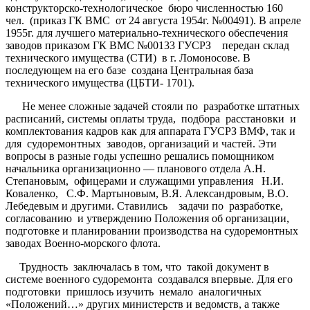
конструкторско-технологическое бюро численностью 160
чел. (приказ ГК ВМС от 24 августа 1954г. №00491). В апреле
1955г. для лучшего материально-технического обеспечения
заводов приказом ГК ВМС №00133 ГУСРЗ передан склад
технического имущества (СТИ) в г. Ломоносове. В
последующем на его базе создана Центральная база
технического имущества (ЦБТИ- 1701).
Не менее сложные задачей стояли по разработке штатных
расписаний, системы оплаты труда, подбора расстановки и
комплектования кадров как для аппарата ГУСРЗ ВМФ, так и
для судоремонтных заводов, организаций и частей. Эти
вопросы в разные годы успешно решались помощником
начальника организационно — планового отдела А.Н.
Степановым, офицерами и служащими управления Н.И.
Коваленко, С.Ф. Мартыновым, В.Я. Александровым, В.О.
Лебедевым и другими. Ставились задачи по разработке,
согласованию и утверждению Положения об организации,
подготовке и планировании производства на судоремонтных
заводах Военно-морского флота.
Трудность заключалась в том, что такой документ в
системе военного судоремонта создавался впервые. Для его
подготовки пришлось изучить немало аналогичных
«Положений…» других министерств и ведомств, а также