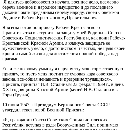
Я клянусь добросовестно изучать военное дело, всемерно
беречь военное и народное имущество и до последнего
дыхания быть преданным своему народу, своей Советской
Родине и Рабоче-КрестьянскомуПравительству.
Я всегда готов по приказу Рабоче-Крестьянского
Правительства выступить на защиту моей Родины – Союза
Советских Социалистических Республик и, как воин Рабоче-
Крестьянской Красной Армии, я клянусь защищать ее
мужественно, умело, с достоинством и честью, не щадя своей
крови и самой жизни для достижения полной победы над
врагами.
Если же по злому умыслу я нарушу эту мою торжественную
присягу, то пусть меня постигнет суровая кара советского
закона, все-общая ненависть и презрение трудящихся».
Присяга, принятая И.В. Сталиным 23 февраля 1939 г., в день
ХХI годовщины Красной Армии (музей И.В. Сталина в г.
Гори (Грузия)
10 июня 1947 г. Президиум Верховного Совета СССР
утвердил текст новой Военной Присяги:
«Я, гражданин Союза Советских Социалистических
Республик, вступая в ряды Вооруженных Сил, принимаю