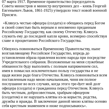
07 марта 1917. Временное правительство (председатель
Совета министров и министр внутренних дел – князь Георгий
Евгеньевич Львов, 1861-1925) утвердило текст новой военной
Присяги.
«Клянусь честью офицера (солдата) и обещаюсь перед Богом
и своей совестью быть верным и неизменно преданным
Российскому Государству, как своему Отечеству. Клянусь
служить ему до последней капли крови, всемерно способствуя
славе и процветанию Российского Государства.
Обязуюсь повиноваться Временному Правительству, ныне
возглавляющему Российское Государство, впредь до
установления образа правления волею народа при посредстве
Учредительного собрания. Возложенные на меня служебные
обязанности буду выполнять с полным напряжением сил,
имея в помыслах исключительно пользу государства и не
щадя жизни ради блага Отечества. Клянусь повиноваться всем
поставленным надо мною начальникам, чиня им полное
послушание во всех случаях, когда этого тре-бует мой долг
офицера (солдата) и гражданина перед Отечеством. Клянусь
быть честным, добросовестным, храбрым офицером
(солдатом) и не нарушать клятвы из-за корысти, родства,
дружбы и вражды. В заключение данной мною клятвы осеняю
себя крестным знамением и ниже подписываюсь».