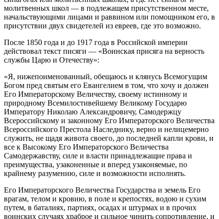
молитвенных школ — в подлежащем присутственном месте,
начальствующими лицами и раввином или помощником его, в
присутствии двух свидетелей из евреев, где это возможно.
После 1850 года и до 1917 года в Российской империи
действовал текст писяги — «Воинская присяга на верность
службы Царю и Отечеству»:
«Я, нижепоименованный, обещаюсь и клянусь Всемогущим
Богом пред святым его Евангелием в том, что хочу и должен
Его Императорскому Величеству, своему истинному и
природному Всемилостивейшему Великому Государю
Императору Николаю Александровичу, Самодержцу
Всероссийскому и законному Его Императорского Величества
Всероссийского Престола Наследнику, верно и нелицемерно
служить, не щадя живота своего, до последней капли крови, и
все к Высокому Его Императорского Величества
Самодержавству, силе и власти принадлежащие права и
преимущества, узаконенные и вперед узаконяемые, по
крайнему разумению, силе и возможности исполнять.
Его Императорского Величества Государства и земель Его
врагам, телом и кровию, в поле и крепостях, водою и сухим
путем, в баталиях, партиях, осадах и штурмах и в прочих
воинских случаях храброе и сильное чинить сопротивление, и