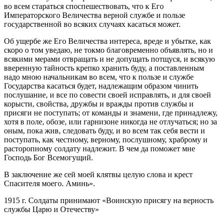
во всем стараться споспешествовать, что к Его
Императорского Величества верной службе и пользе
государственной во всяких случаях касаться может.
Об ущербе же Его Величества интереса, вреде и убытке, как
скоро о том уведаю, не токмо благовременно объявлять, но и
всякими мерами отвращать и не допущать потщуся, и всякую
вверенную тайность крепко хранить буду, а поставленным
надо мною начальникам во всем, что к пользе и службе
Государства касаться будет, надлежащим образом чинить
послушание, и все по совести своей исправлять, и для своей
корысти, свойства, дружбы и вражды против службы и
присяги не поступать; от команды и знамени, где принадлежу,
хотя в поле, обозе, или гарнизоне никогда не отлучаться; но за
оным, пока жив, следовать буду, и во всем так себя вести и
поступать, как честному, верному, послушному, храброму и
расторопному солдату надлежит. В чем да поможет мне
Господь Бог Всемогущий.
В заключение же сей моей клятвы целую слова и крест
Спасителя моего. Аминь».
1915 г. Солдаты принимают «Воинскую присягу на верность
службы Царю и Отечеству»