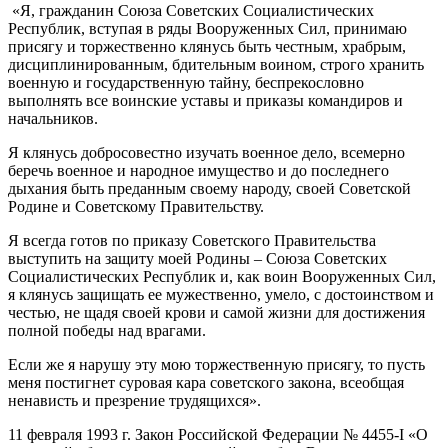
«Я, гражданин Союза Советских Социалистических
Республик, вступая в ряды Вооруженных Сил, принимаю
присягу и торжественно клянусь быть честным, храбрым,
дисциплинированным, бдительным воином, строго хранить
военную и государственную тайну, беспрекословно
выполнять все воинские уставы и приказы командиров и
начальников.
Я клянусь добросовестно изучать военное дело, всемерно
беречь военное и народное имущество и до последнего
дыхания быть преданным своему народу, своей Советской
Родине и Советскому Правительству.
Я всегда готов по приказу Советского Правительства
выступить на защиту моей Родины – Союза Советских
Социалистических Республик и, как воин Вооруженных Сил,
я клянусь защищать ее мужественно, умело, с достоинством и
честью, не щадя своей крови и самой жизни для достижения
полной победы над врагами.
Если же я нарушу эту мою торжественную присягу, то пусть
меня постигнет суровая кара советского закона, всеобщая
ненависть и презрение трудящихся».
11 февраля 1993 г. Закон Российской Федерации № 4455-I «О