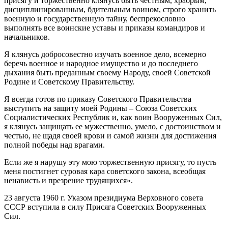
присягу и торжественно клянусь быть честным, храбрым,
дисциплинированным, бдительным воином, строго хранить
военную и государственную тайну, беспрекословно
выполнять все воинские уставы и приказы командиров и
начальников.
Я клянусь добросовестно изучать военное дело, всемерно
беречь военное и народное имущество и до последнего
дыхания быть преданным своему Народу, своей Советской
Родине и Советскому Правительству.
Я всегда готов по приказу Советского Правительства
выступить на защиту моей Родины – Союза Советских
Социалистических Республик и, как воин Вооруженных Сил,
я клянусь защищать ее мужественно, умело, с достоинством и
честью, не щадя своей крови и самой жизни для достижения
полной победы над врагами.
Если же я нарушу эту мою торжественную присягу, то пусть
меня постигнет суровая кара советского закона, всеобщая
ненависть и презрение трудящихся».
23 августа 1960 г. Указом президиума Верховного совета
СССР вступила в силу Присяга Советских Вооруженных
Сил.