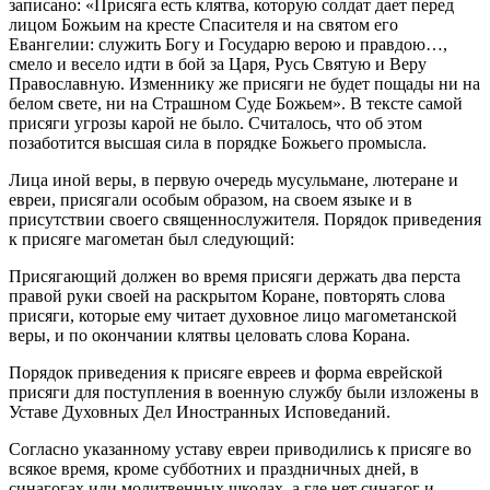
записано: «Присяга есть клятва, которую солдат дает перед
лицом Божьим на кресте Спасителя и на святом его
Евангелии: служить Богу и Государю верою и правдою…,
смело и весело идти в бой за Царя, Русь Святую и Веру
Православную. Изменнику же присяги не будет пощады ни на
белом свете, ни на Страшном Суде Божьем». В тексте самой
присяги угрозы карой не было. Считалось, что об этом
позаботится высшая сила в порядке Божьего промысла.
Лица иной веры, в первую очередь мусульмане, лютеране и
евреи, присягали особым образом, на своем языке и в
присутствии своего священнослужителя. Порядок приведения
к присяге магометан был следующий:
Присягающий должен во время присяги держать два перста
правой руки своей на раскрытом Коране, повторять слова
присяги, которые ему читает духовное лицо магометанской
веры, и по окончании клятвы целовать слова Корана.
Порядок приведения к присяге евреев и форма еврейской
присяги для поступления в военную службу были изложены в
Уставе Духовных Дел Иностранных Исповеданий.
Согласно указанному уставу евреи приводились к присяге во
всякое время, кроме субботних и праздничных дней, в
синагогах или молитвенных школах, а где нет синагог и