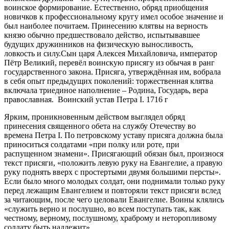
воинское формирование. Естественно, обряд приобщения
новичков к профессиональному кругу имел особое значение и
был наиболее почитаем. Принесению клятвы на верность
князю обычно предшествовало действо, испытывавшее
будущих дружинников на физическую выносливость,
ловкость и силу.Сын царя Алексея Михайловича, император
Пётр Великий, перевёл воинскую присягу из обычая в ранг
государственного закона. Присяга, утверждённая им, вобрала
в себя опыт предыдущих поколений: торжественная клятва
включала триединое наполнение – Родина, Государь, вера
православная. Воинский устав Петра I. 1716 г
Ярким, проникновенным действом выглядел обряд
принесения священного обета на службу Отечеству во
времена Петра I. По петровскому уставу присяга должна была
приноситься солдатами «при полку или роте, при
распущенном знамени». Присягающий обязан был, произнося
текст присяги, «положить левую руку на Евангелие, а правую
руку поднять вверх с простертыми двумя большими персты».
Если было много молодых солдат, они поднимали только руку
перед лежащим Евангелием и повторяли текст присяги вслед
за читающим, после чего целовали Евангелие. Воины клялись
«служить верно и послушно, во всем поступать так, как
честному, верному, послушному, храброму и неторопливому
солдату быть надлежит».