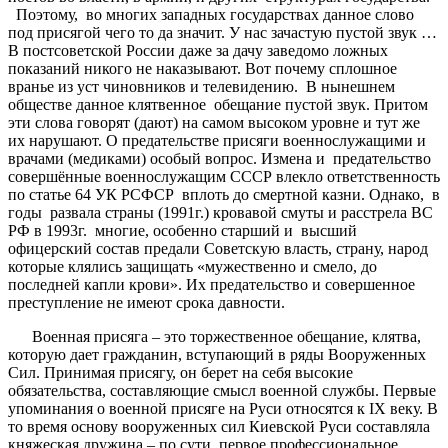
Поэтому, во многих западных государствах данное слово
под присягой чего то да значит. У нас зачастую пустой звук …
В постсоветской России даже за дачу заведомо ложных
показаний никого не наказывают. Вот почему сплошное
вранье из уст чиновников и телевидению. В нынешнем
обществе данное клятвенное обещание пустой звук. Притом
эти слова говорят (дают) на самом высоком уровне и тут же
их нарушают. О предательстве присяги военнослужащими и
врачами (медиками) особый вопрос. Измена и предательство
совершённые военнослужащим СССР влекло ответственность
по статье 64 УК РСФСР вплоть до смертной казни. Однако, в
годы развала страны (1991г.) кровавой смуты и расстрела ВС
РФ в 1993г. многие, особенно старший и высший
офицерский состав предали Советскую власть, страну, народ
которые клялись защищать «мужественно и смело, до
последней капли крови». Их предательство и совершенное
преступление не имеют срока давности.
Военная присяга – это торжественное обещание, клятва,
которую дает гражданин, вступающий в ряды Вооруженных
Сил. Принимая присягу, он берет на себя высокие
обязательства, составляющие смысл военной службы. Первые
упоминания о военной присяге на Руси относятся к IX веку. В
то время основу вооруженных сил Киевской Руси составляла
княжеская дружина – по сути, первое профессиональное