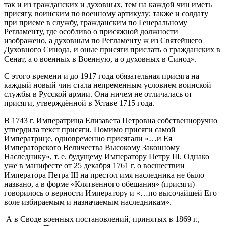
так и из гражданских и духовных, тем на каждой чин иметь
присягу, воинским по военному артикулу; также и солдату
при приеме в службу, гражданским по Генеральному
Регламенту, где особливо о присяжной должности
изображено, а духовным по Регламенту ж из Святейшего
Духовного Синода, и оные присяги прислать о гражданских в
Сенат, а о военных в Военную, а о духовных в Синод».
С этого времени и до 1917 года обязательная присяга на
каждый новый чин стала непременным условием воинской
службы в Русской армии. Она ничем не отличалась от
присяги, утверждённой в Уставе 1715 года.
В 1743 г. Императрица Елизавета Петровна собственноручно
утвердила текст присяги. Помимо присяги самой
Императрице, одновременно присягали «…и Ея
Императорского Величества Высокому Законному
Наследнику», т. е. будущему Императору Петру III. Однако
уже в манифесте от 25 декабря 1761 г. о восшествии
Императора Петра III на престол имя наследника не было
названо, а в форме «Клятвенного обещания» (присяги)
говорилось о верности Императору и «…по высочайшей Его
воле избираемым и назначаемым наследникам».
А в Своде военных постановлений, принятых в 1869 г.,