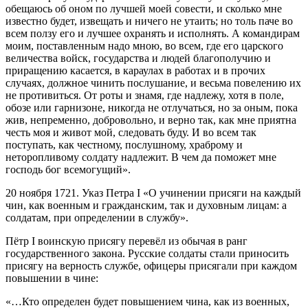
обещаюсь об оном по лучшей моей совести, и сколько мне
известно будет, извещать и ничего не утаить; но толь паче во
всем ползу его и лучшее охранять и исполнять. А командирам
моим, поставленным надо мною, во всем, где его царского
величества войск, государства и людей благополучию и
приращению касается, в караулах в работах и в прочих
случаях, должное чинить послушание, и весьма повелению их
не противиться. От роты и знамя, где надлежу, хотя в поле,
обозе или гарнизоне, никогда не отлучаться, но за оным, пока
жив, непременно, добровольно, и верно так, как мне приятна
честь моя и живот мой, следовать буду. И во всем так
поступать, как честному, послушному, храброму и
неторопливому солдату надлежит. В чем да поможет мне
господь бог всемогущий».
20 ноября 1721. Указ Петра I «О учинении присяги на каждый
чин, как военным и гражданским, так и духовным лицам: а
солдатам, при определении в службу».
Пётр I воинскую присягу перевёл из обычая в ранг
государственного закона. Русские солдаты стали приносить
присягу на верность службе, офицеры присягали при каждом
повышении в чине:
«…Кто определен будет повышением чина, как из военных,