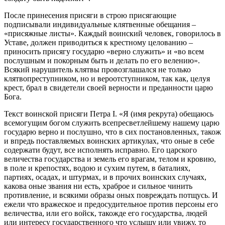
После принесения присяги в строю присягающие
подписывали индивидуальные клятвенные обещания –
«присяжные листы». Каждый воинский человек, говорилось в
Уставе, должен приводиться к крестному целованию –
приносить присягу государю «верно служить» и «во всем
послушным и покорным быть и делать по его велению».
Всякий нарушитель клятвы провозглашался не только
клятвопреступником, но и вероотступником, так как, целуя
крест, брал в свидетели своей верности и преданности царю
Бога.
Текст воинской присяги Петра I. «Я (имя рекрута) обещаюсь
всемогущим богом служить всепресветлейшему нашему царю
государю верно и послушно, что в сих постановленных, також
и впредь поставляемых воинских артикулах, что оные в себе
содержати будут, все исполнять исправно. Его царского
величества государства и земель его врагам, телом и кровию,
в поле и крепостях, водою и сухим путем, в баталиях,
партиях, осадах, и штурмах, и в прочих воинских случаях,
какова оные звания ни есть, храброе и сильное чинить
противление, и всякими образы оных повреждать потщусь. И
ежели что вражеское и предосудительное против персоны его
величества, или его войск, такожде его государства, людей
или интересу государственного что услышу или увижу, то