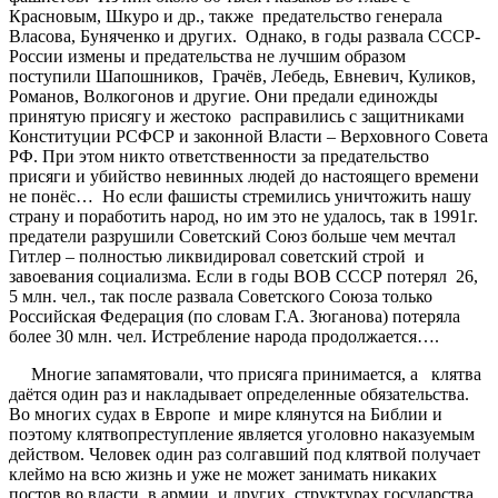
Красновым, Шкуро и др., также предательство генерала
Власова, Буняченко и других. Однако, в годы развала СССР-
России измены и предательства не лучшим образом
поступили Шапошников, Грачёв, Лебедь, Евневич, Куликов,
Романов, Волкогонов и другие. Они предали единожды
принятую присягу и жестоко расправились с защитниками
Конституции РСФСР и законной Власти – Верховного Совета
РФ. При этом никто ответственности за предательство
присяги и убийство невинных людей до настоящего времени
не понёс… Но если фашисты стремились уничтожить нашу
страну и поработить народ, но им это не удалось, так в 1991г.
предатели разрушили Советский Союз больше чем мечтал
Гитлер – полностью ликвидировал советский строй и
завоевания социализма. Если в годы ВОВ СССР потерял 26,
5 млн. чел., так после развала Советского Союза только
Российская Федерация (по словам Г.А. Зюганова) потеряла
более 30 млн. чел. Истребление народа продолжается….
Многие запамятовали, что присяга принимается, а клятва
даётся один раз и накладывает определенные обязательства.
Во многих судах в Европе и мире клянутся на Библии и
поэтому клятвопреступление является уголовно наказуемым
действом. Человек один раз солгавший под клятвой получает
клеймо на всю жизнь и уже не может занимать никаких
постов во власти, в армии, и других структурах государства.