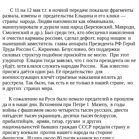
С 11 на 12 мая т.г. в ночной передаче показали фрагменты
развала, измены и предательства Ельцина и его клики —
страны народа. Людям напомнили как обманывали,
манипулировали и дурили наш народ (Березовский, Мавроди,
Смоленский и др.). Был среди тех, кто обесценил накопления
и очистил карманы россиян, сделал дефолт, народ нищим и
нынешний заместитель главы аппарата Президента РФ Герой
Труда России С. Кириенко. Безусловно, без поддержки
силовых структур подобное произойти не могло. При этот
узурпатор Ельцин тогда заявлял, что с поста президента он не
уйдёт, хотя клялся служить народам России. Как известно
присяга даётся один раз. Её предательство для
военнослужащих влечёт серьёзные наказания вплоть до
расстрела. Так было, так есть и не только в нашей стране, но
и других странах мира.
К сожалению на Руси было немало предателей в прошлом
да и в наши дни. Вспомним при Петре 1 Мазепу, в годы
войны с фашизмом около четыреста тысяч русских, двести
пятьдесят тысяч украинцев, десятки тысяч белорусов,
прибалтийцев, армян, татар, грузин и других
национальностей бывших граждан СССР предали страну и
присягу воевали против нашего народа на стороне
фашистов. Из них около 80 тысяч казаков во главе с