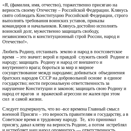
«Я, (фамилия, имя, отчество), торжественно присягаю на
верность своему Отечеству – Российской Федерации. Клянусь
свято соблюдать Конституцию Российской Федерации, строго
выполнять требования воинских уставов, приказы
командиров и начальников. Клянусь достойно исполнять
воинский долг, мужественно защищать свободу,
независимость и конституционный строй России, народ и
Отечество!».
Любить Родину, отстаивать землю и народ в постсоветское
время – это значит: верой и правдой служить своей Родине и
народу; защищать Родину и народ от внешнего и
внутреннего врага; бороться за мир и мирное
сосуществование между народами; добиваться объединения
братских народов СССР на добровольной основе в единое
государство; нести персональную ответственность за
нарушение Конституции и законов; защищать свою Родину и
народ от врагов и вражеской агрессии не жалея при этом
сил и самой жизни.
Следует подчеркнуть, что во -все времена Главный смысл
военной Присяги – это верность правителям и государству, а в
Советское время и трудовому народу. Те, кто принимал
присягу, давал клятву на верность Родине, а потом истреблял
и истребляет наш народ опомнитесь — ответственность