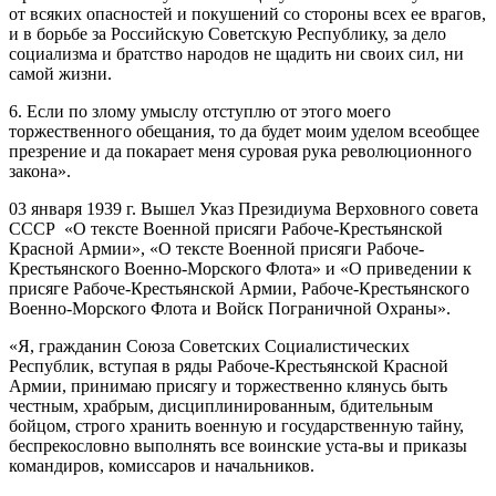
от всяких опасностей и покушений со стороны всех ее врагов,
и в борьбе за Российскую Советскую Республику, за дело
социализма и братство народов не щадить ни своих сил, ни
самой жизни.
6. Если по злому умыслу отступлю от этого моего
торжественного обещания, то да будет моим уделом всеобщее
презрение и да покарает меня суровая рука революционного
закона».
03 января 1939 г. Вышел Указ Президиума Верховного совета
СССР «О тексте Военной присяги Рабоче-Крестьянской
Красной Армии», «О тексте Военной присяги Рабоче-
Крестьянского Военно-Морского Флота» и «О приведении к
присяге Рабоче-Крестьянской Армии, Рабоче-Крестьянского
Военно-Морского Флота и Войск Пограничной Охраны».
«Я, гражданин Союза Советских Социалистических
Республик, вступая в ряды Рабоче-Крестьянской Красной
Армии, принимаю присягу и торжественно клянусь быть
честным, храбрым, дисциплинированным, бдительным
бойцом, строго хранить военную и государственную тайну,
беспрекословно выполнять все воинские уста-вы и приказы
командиров, комиссаров и начальников.