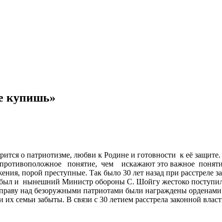
не купишь»
тся о патриотизме, любви к Родине и готовности к её защите
 противоположное понятие, чем искажают это важное понятие
ения, порой преступные. Так было 30 лет назад при расстреле 
 был и нынешний Министр обороны С. Шойгу жестоко поступил
праву над безоружными патриотами были награждены орденами и
их семьи забыты. В связи с 30 летием расстрела законной власт