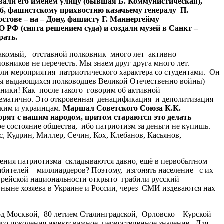
вали
его
именем
улицу
(
бывшая
Б
.
Коммунистическая
),
б
,
фашистскому
прихвостню
казачьему
генералу
П
.
остове
–
на
–
Дону
,
фашисту
Г
.
Маннергейму
О
РФ
(
снята
решением
суда
)
и
создали
музей
в
Санкт
–
рать
.
накомый, отставной полковник много лет активно
ников не перечесть. Мы знаем друг друга много лет.
ли мероприятия патриотического характера со студентами. Он
реты выдающихся полководцев Великой Отечественно войны) —
упники! Как после такого говорим об активной
блематично. Это откровенная денацификация и деполитизация
ским и украинцам.
Маршал
Советского
Союза
К
.
К
.
орят
с
нашим
народом
,
притом
стараются
это
делать
ое состояние общества, ибо патриотизм за деньги не купишь.
 Кудрин, Миллер, Сечин, Кох, Клебанов, Касьянов,
овения патриотизма складываются давно, ещё в первобытном
рабителей – миллиардеров? Поэтому, изгонять население с их
еврейской национальности открыто грабили русский –
 ныне хозяева в Украине и России, через СМИ издеваются нах
 Москвой, 80 летием Сталинградской, Орловско – Курской
го поколения имеют важное, первостепенное значение. Для