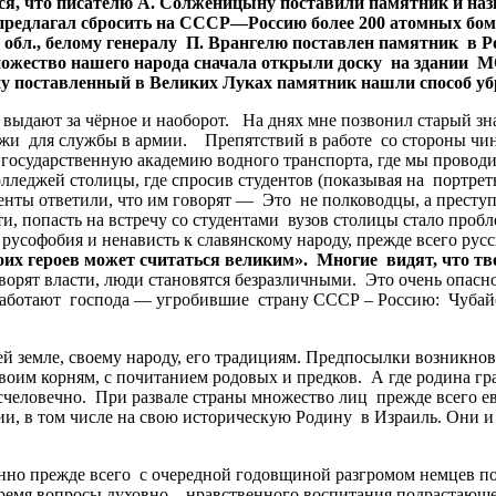
ся
,
что
писателю
А
.
Солженицыну
поставили
памятник
и
наз
предлагал
сбросить
на
СССР
—
Россию
более
200
атомных
бом
обл
.,
белому
генералу
П
.
Врангелю
поставлен
памятник
в
Р
ожество
нашего
народа
сначала
открыли
доску
на
здании
М
у
поставленный
в
Великих
Луках
памятник
нашли
способ
уб
выдают за чёрное и наоборот. На днях мне позвонил старый з
и для службы в армии. Препятствий в работе со стороны чинов
 государственную академию водного транспорта, где мы проводи
олледжей столицы, где спросив студентов (показывая на порт
уденты ответили, что им говорят — Это не полководцы, а прест
и, попасть на встречу со студентами вузов столицы стало про
русофобия и ненависть к славянскому народу, прежде всего рус
оих
героев
может
считаться
великим
»
.
Многие
видят
,
что
тв
творят власти, люди становятся безразличными. Это очень опасн
работают господа — угробившие страну СССР – Россию: Чубайс,
оей земле, своему народу, его традициям. Предпосылки возникн
 своим корням, с почитанием родовых и предков. А где родина г
есчеловечно. При развале страны множество лиц прежде всего 
ии, в том числе на свою историческую Родину в Израиль. Они и
 прежде всего с очередной годовщиной разгромом немцев под
емя вопросы духовно – нравственного воспитания подрастающе