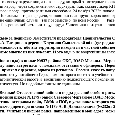
воему окружению, а не к народу, который за мизерные гроши р
ий народ, через созданные ими структуры. Как сказал Лидер КП
ого народа, притом разными способами. 24 ноября 2023г. показ
 По словам автора передачи, чиновники планируют коров ликвиди
 не единичный случай, так повсеместно, по всей России. Разве
 героической истории пруд пруди. Чиновники потеряли всякое 
сьмо
за
подписью
Заместителя
председателя
Правительства
С
Ю
.
А
.
Гагарина
в
деревне
Клушино
Смоленской
обл
. (
где
родил
озможности
,
ибо
эта
территория
находится
в
частной
собстве
изме
многие
из
них
лукавят
.
И
это
видно не вооружённым гла
бного
года
)
в
школе
№
937
района
ОБС
,
ЮАО
Москвы
.
Мероп
случайно
встретился
с
пожилым
отставным
офицером
,
Пер
приехал
с
деревни
,
одного
из
регионов
России
сказать
напу
о отцу погибшего Героя, имя которого носит это учебное заве
триотической работе и воспитанию подрастающего поколения в
отическую. Но подобные факты не единичны.
Великой
Отечественной
войны
и
подразделений
особого
риск
воения
школе
№
1179 (
район
Северное
Чертаново
ЮАО
Моск
ятник
ветеранам
войн
,
ВМФ
и
ПОР
,
в
установке
которого
уч
исьмо
директора
школы
№
1179
А
.
В
.
Данилькевича
(
№
232
от
2
ти
.
Учитывая
письма
ранее
направленные
в
мой
адрес
,
мож