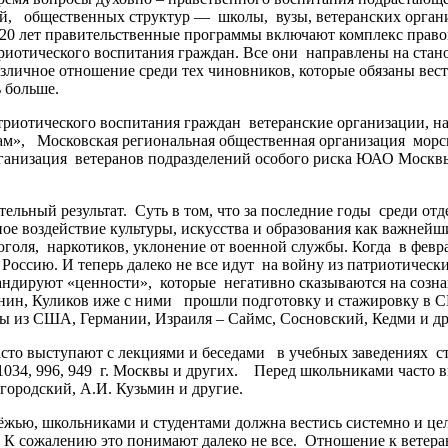
ей, общественных структур — школы, вузы, ветеранских орган
ее 20 лет правительственные программы включают комплекс пра
риотического воспитания граждан. Все они направлены на ста
зличное отношение среди тех чиновников, которые обязаны вес
ь больше.
отического воспитания граждан ветеранские организации, на 
ам», Московская региональная общественная организация морс
низация ветеранов подразделений особого риска ЮАО Москвы
ный результат. Суть в том, что за последние годы среди отд
ное воздействие культуры, искусства и образования как важне
голя, наркотиков, уклонение от военной службы. Когда в февра
Россию. И теперь далеко не все идут на войну из патриотическ
гандируют «ценности», которые негативно сказываются на соз
нин, Куликов иже с ними прошли подготовку и стажировку в С
ы из США, Германии, Израиля – Саймс, Сосновский, Кедми и др
сто выступают с лекциями и беседами в учебных заведениях с
 1034, 996, 949 г. Москвы и других. Перед школьниками часто
огородский, А.И. Кузьмин и другие.
жью, школьниками и студентами должна вестись системно и це
. К сожалению это понимают далеко не все. Отношение к ветера