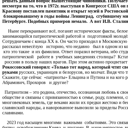
решать
данный
вопрос
вышестоящие
чиновники
.
Получает
несмотря
на
то
,
что
в
1972
г
.
выступая
в
Конгрессе
США
он
Краснову
поставлен
памятник
и
открыт
музей
в
Ростовской
блокировавшему
в
годы
войны
Ленинград
,
сгубившему
мн
Петербурге
.
Подобных
примеров
немало
.
А
вот
И
.
В
.
Сталин
Ныне перекраивают всё, поганят исторические факты, белое 
занимающийся патриотической работой и подготовкой молодёж
Сотрудничаем с конца ХХ в. Он часто приходил в Московскую
рассказал невесёлую историю, что недавно был в одном из к
кто это такие и их фамилии. Ответ поразил ветерана, ибо ст
патриотической работе в учебных заведениях столицы? Кстат
россиян в пользу наших врагов. При этом активно процветает 
Рокоссовский
говорил
:
«
Только
тот
народ
,
который
чтит
св
руками
русских, украинцев и белорусов, но молчат. Видя что 
Скажите, где сейчас «патриоты» Ельцина и Путина и на кого 
Абрамович, Прохоров и другие?
Патриотизм – это родина, отечество, осознанная любовь к св
обществе и связаны с привязанностью к семье, роду, племени,
многовековых земель, где веками жили их предки жестоко и б
славянский народы, а наворованное вывозили за приделы Росс
славянами.
2023 год насыщен многими важными событиями. Это связанно
битвы, освобождением Киева и другими. В наше непростое вр