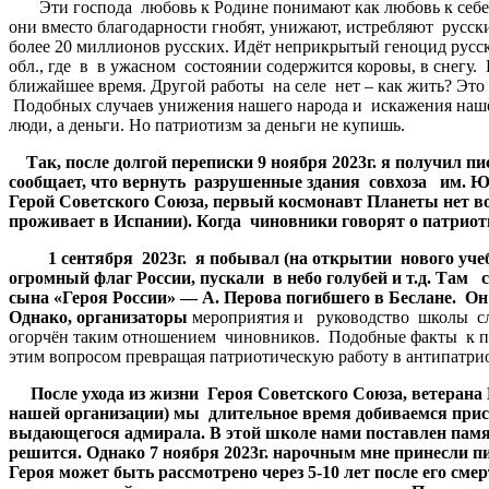
Эти господа любовь к Родине понимают как любовь к себе и с
они вместо благодарности гнобят, унижают, истребляют русск
более 20 миллионов русских. Идёт неприкрытый геноцид русск
обл., где в в ужасном состоянии содержится коровы, в снегу.
ближайшее время. Другой работы на селе нет – как жить? Это
Подобных случаев унижения нашего народа и искажения нашей
люди, а деньги. Но патриотизм за деньги не купишь.
Так
,
после
долгой
переписки
9
ноября
2023
г
.
я
получил
пи
сообщает
,
что
вернуть
разрушенные
здания
совхоза
им
.
Герой
Советского
Союза
,
первый
космонавт
Планеты
нет
в
проживает
в
Испании
).
Когда
чиновники
говорят
о
патриот
1
сентября
2023
г
.
я
побывал
(
на
открытии
нового
уче
огромный
флаг
России
,
пускали
в
небо
голубей
и
т
.
д
.
Там
сына
«
Героя
России
»
—
А
.
Перова
погибшего
в
Беслане
.
Он
Однако
,
организаторы
мероприятия и руководство школы слов
огорчён таким отношением чиновников. Подобные факты к па
этим вопросом превращая патриотическую работу в антипатри
После
ухода
из
жизни
Героя
Советского
Союза
,
ветерана
нашей
организации
)
мы
длительное
время
добиваемся
прис
выдающегося
адмирала
.
В
этой
школе
нами
поставлен
пам
решится
.
Однако
7
ноября
2023
г
.
нарочным
мне
принесли
п
Героя
может
быть
рассмотрено
через
5-10
лет
после
его
смер