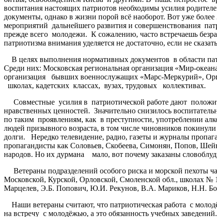
воспитания настоящих патриотов необходимы усилия родител
документы, однако в жизни порой всё наоборот. Вот уже бол
мероприятий дальнейшего развития и совершенствования пат
прежде всего молодежи. К сожалению, часто встречаешь безра
патриотизма внимания уделяется не достаточно, если не сказат
В целях выполнения нормативных документов в области патри
Среди них: Московская региональная организация «Мир-океан
организация бывших военнослужащих «Марс-Меркурий», Орга
школах, кадетских классах, вузах, трудовых коллективах.
Совместные усилия в патриотической работе дают положитель
нравственных ценностей. Значительно снизилось воспитатель
по таким проявлениям, как в преступности, употреблении алко
людей призывного возраста, в том числе чиновников покинули 
долги. Нередко телевидение, радио, газеты и журналы пропа
пропагандисты как Соловьев, Скобеева, Симонян, Попов, Шей
народов. Но их дурмана мало, вот почему заказаны словоблуд
Ветераны подразделений особого риска и морской пехоты ча
Московской, Курской, Орловской, Смоленской обл., школах №
Марцелев, Э.Б. Попович, Ю.И. Рекунов, В.А. Мариков, Н.Н. Б
Наши ветераны считают, что патриотическая работа с молодё
на встречу с молодёжью, а это обязанность учебных заведений