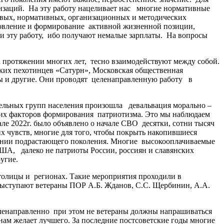
изаций. На эту работу нацеливает нас многие нормативные
вовых, нормативных, организационных и методических
новление и формирование активной жизненной позиции,
ти эту работу, ибо получают немалые зарплаты. На вопросы
протяжении многих лет, тесно взаимодействуют между собой.
ких пехотинцев «Сатурн», Московская общественная
 и другие. Они проводят целенаправленную работу в
ельных групп населения произошла девальвация морально –
йших факторов формирования патриотизма. Это мы наблюдаем
ле 2022г. было объявлено о начале СВО десятки, сотни тысяч
их чувств, многие для того, чтобы покрыть накопившиеся
нании подрастающего поколения. Многие высокооплачиваемые
ША, далеко не патриоты России, россиян и славянских
угие.
толицы и регионах. Такие мероприятия проходили в
 выступают ветераны ПОР А.Б. Жданов, С.С. Щербинин, А.А.
ленаправленно при этом не ветераны должны напрашиваться
нам желает лучшего. За последние постсоветские годы многие