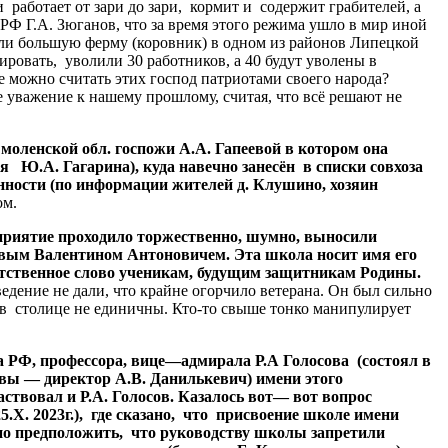
аботает от зари до зари, кормит и содержит грабителей, а
РФ Г.А. Зюганов, что за время этого режима ушло в мир иной
али большую ферму (коровник) в одном из районов Липецкой
ровать, уволили 30 работников, а 40 будут уволены в
 можно считать этих господ патриотами своего народа?
уважение к нашему прошлому, считая, что всё решают не
моленской
обл
.
госпожи
А
.
А
.
Гапеевой
в
котором
она
ся
Ю
.
А
.
Гагарина
),
куда
навечно
занесён
в
списки
совхоза
нности
(
по
информации
жителей
д
.
Клушино
,
хозяин
зом.
риятие
проходило
торжественно
,
шумно
,
выносили
овым
Валентином
Антоновичем
.
Эта
школа
носит
имя
его
тственное
слово
ученикам
,
будущим
защитникам
Родины
.
дение не дали, что крайне огорчило ветерана. Он был сильно
 столице не единичны. Кто-то свыше тонко манипулирует
а
РФ
,
профессора
,
вице
—
адмирала
Р
.
А
Голосова
(
состоял
в
вы
—
директор
А
.
В
.
Данилькевич
)
имени
этого
аствовал
и
Р
.
А
.
Голосов
.
Казалось
вот
—
вот
вопрос
5.
Х
. 2023
г
.),
где
сказано
,
что
присвоение
школе
имени
но
предположить
,
что
руководству
школы
запретили