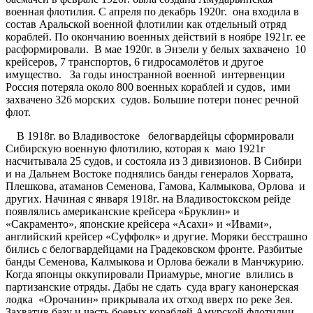
военная флотилия. С апреля по декабрь 1920г. она входила в
состав Аральской военной флотилии как отдельный отряд
кораблей. По окончанию военных действий в ноябре 1921г. ее
расформировали. В мае 1920г. в Энзели у белых захвачено 10
крейсеров, 7 транспортов, 6 гидросамолётов и другое
имущество. За годы иностранной военной интервенции
Россия потеряла около 800 военных кораблей и судов, ими
захвачено 326 морских судов. Большие потери понес речной
флот.
В 1918г. во Владивостоке белогвардейцы сформировали
Сибирскую военную флотилию, которая к маю 1921г
насчитывала 25 судов, и состояла из 3 дивизионов. В Сибири
и на Дальнем Востоке поднялись банды генералов Хорвата,
Плешкова, атаманов Семенова, Гамова, Калмыкова, Орлова и
других. Начиная с января 1918г. на Владивостокском рейде
появлялись американские крейсера «Бруклин» и
«Сакраменто», японские крейсера «Асахи» и «Ивами»,
английский крейсер «Суффолк» и другие. Моряки бесстрашно
бились с белогвардейцами на Градековском фронте. Разбитые
банды Семенова, Калмыкова и Орлова бежали в Манчжурию.
Когда японцы оккупировали Приамурье, многие влились в
партизанские отряды. Дабы не сдать суда врагу канонерская
лодка «Орочанин» прикрывала их отход вверх по реке Зея.
Захватив базу и часть боевых кораблей Амурской флотилии