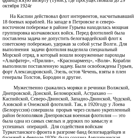
французскую Бизерту (Тунис), где просуществовала до 29
октября 1924г
На Каспии действовал флот интервентов, насчитывавший
18 боевых кораблей. На западе в Петровске и северо-
восточном побережье в районе Гурьева находилась мощная
группировка колчаковских войск. Перед флотилией была
поставлена задача не допустить белогвардейский флот к
советскому побережью, удержав за собой устье Волги. Для
выполнения задачи флотилия выделила специальный
Морской отряд, в который вошли вооруженные пароходы
«Альтфатер», «Прилив», «Красноармеец», «Воля». Корабли
выполнили поставленную задачу. Были освобождены Гурьев,
форт Александровский, Эзель, остов Чечень, взяты в плен
генералы Толстов, Бородин и другие.
Мужественно сражались моряки и речники Волжской,
Днепровской, Донской, Беломорской, Астрахано —
Каспийской, Северо-Двинской, Западно-Двинской, Чудской,
Азовской и Онежской флотилий. Так, в 1920году у Лоева
(Белоруссия) совершила прорыв через сильно укрепленный
район белополяков Днепровская военная флотилия — это
была одна из самых смелых и дерзких по замыслу и
успешных операций. Для содействия войскам
Туркестанского фронта в разгроме банд белогвардейцев и
басмачей в феврале 1920г. была создана Амударьинская