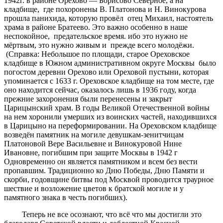
1942г. в районе Орехово — Борисово Северное, а на
кладбище, где похоронены В. Платонова и Н. Винокурова
прошла панихида, которую провёл отец Михаил, настоятель
храма в районе Братеево. Это важно особенно в наше
неспокойное, предательское время. ибо это нужно не
мёртвым, это нужно живым и прежде всего молодёжи.
(Справка: Небольшое по площади, старое Ореховское
кладбище в Южном административном округе Москвы было
погостом деревни Орехово или Ореховой пустыни, которая
упоминается с 1633 г. Ореховское кладбище на том месте, где
оно находится сейчас, оказалось лишь в 1936 году, когда
прежние захоронения были перенесены и закрыт
Царицынский храм. В годы Великой Отечественной войны
на нем хоронили умерших из воинских частей, находившихся
в Царицыно на переформировании. На Ореховском кладбище
возведён памятник на могиле девушкам-зенитчицам
Платоновой Вере Васильевне и Винокуровой Нине
Ивановне, погибшим при защите Москвы в 1942 г
Одновременно он является памятником и всем без вести
пропавшим. Традиционно ко Дню Победы, Дню Памяти и
скорби, годовщине битвы под Москвой проводится траурное
шествие и возложение цветов к братской могиле и у
памятного знака в честь погибших).
Теперь не все осознают, что всё что мы достигли это