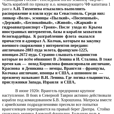
Часть кораблей по приказу и.о. командующего ЧФ капитана 1
ранга
А.И. Тихменева отказались выполнить
распоряжение и взяли курс на Севастополь. Среди них:
линкор «Воля», эсминцы «Пылкий», «Поспешный»,
«Дерзкий», «Беспокойный», «Живой», «Жаркий» и
гидроавиатранспорт «Троян». После ухода из Крыма
иностранных интервентов, базы и корабли захватили
белогвардейцы. К разграблению флота оказался
причастен и адмирал А. Колчак, которым на закупку
военного снаряжения у интервентов передано:
англичанам-2883 пуда золота, французам-1225,
японцам-2672 пуда. Странно слышать ельцинистов
которые во всём обвиняют В .Ленина и И. Сталина. В тоже
время как — поход Корнилова финансировали англичане,
Краснова и Деникина — немцы, Врангеля – французы,
Колчака англичане, японцы и США, а шпионом по —
прежнему называют В.И. Ленина. Где логика ельцинисты,
прислужники Запада, Израиля и США,
В июне 1920г. Врангель предпринял крупное
наступление. В боях в Северной Таврии активно действовали
корабли под командованием Б.В. Хорошхина. Матросы вместе
с армейскими подразделениями пресекли все попытки
врангелевцев переправится на правый берег Днепра. Стойко
сражались моряки Азовской флотилии. Большую роль в