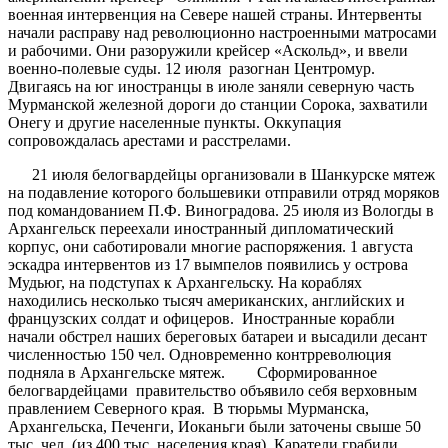
военная интервенция на Севере нашей страны. Интервенты
начали расправу над революционно настроенными матросами
и рабочими. Они разоружили крейсер «Аскольд», и ввели
военно-полевые суды. 12 июля разогнан Центромур.
Двигаясь на юг иностранцы в июле заняли северную часть
Мурманской железной дороги до станции Сорока, захватили
Онегу и другие населенные пункты. Оккупация
сопровождалась арестами и расстрелами.
21 июля белогвардейцы организовали в Шанкурске мятеж
на подавление которого большевики отправили отряд моряков
под командованием П.Ф. Виноградова. 25 июля из Вологды в
Архангельск переехали иностранный дипломатический
корпус, они саботировали многие распоряжения. 1 августа
эскадра интервентов из 17 вымпелов появились у острова
Мудьюг, на подступах к Архангельску. На кораблях
находились несколько тысяч американских, английских и
французских солдат и офицеров. Иностранные корабли
начали обстрел наших береговых батареи и высадили десант
численностью 150 чел. Одновременно контрреволюция
подняла в Архангельске мятеж. Сформированное
белогвардейцами правительство объявило себя верховным
правлением Северного края. В тюрьмы Мурманска,
Архангельска, Печенги, Иоканьги были заточены свыше 50
тыс. чел. (из 400 тыс. населения края). Каратели грабили,