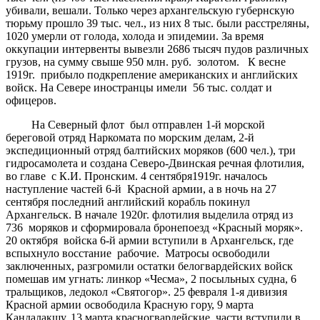
убивали, вешали. Только через архангельскую губернскую
тюрьму прошло 39 тыс. чел., из них 8 тыс. были расстреляны,
1020 умерли от голода, холода и эпидемии. За время
оккупации интервенты вывезли 2686 тысяч пудов различных
грузов, на сумму свыше 950 млн. руб. золотом. К весне
1919г. прибыло подкрепление американских и английских
войск. На Севере иностранцы имели 56 тыс. солдат и
офицеров.
На Северный флот был отправлен 1-й морской
береговой отряд Наркомата по морским делам, 2-й
экспедиционный отряд балтийских моряков (600 чел.), три
гидросамолета и создана Северо-Двинская речная флотилия,
во главе с К.И. Пронским. 4 сентября1919г. началось
наступление частей 6-й Красной армии, а в ночь на 27
сентября последний английский корабль покинул
Архангельск. В начале 1920г. флотилия выделила отряд из
736 моряков и сформировала бронепоезд «Красный моряк».
20 октября войска 6-й армии вступили в Архангельск, где
вспыхнуло восстание рабочие. Матросы освободили
заключенных, разгромили остатки белогвардейских войск
помешав им угнать: линкор «Чесма», 2 посыльных судна, 6
тральщиков, ледокол «Святогор». 25 февраля 1-я дивизия
Красной армии освободила Красную гору, 9 марта
Кандалакшу, 13 марта красногвардейские части вступили в