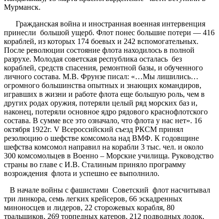
Мурманск.
Гражданская война и иностранная военная интервенция
принесли большой ущерб. Флот понес большие потери — 416
кораблей, из которых 174 боевых и 242 вспомогательных.
После революции состояние флота находилось в полной
разрухе. Молодая советская республика осталась без
кораблей, средств спасения, ремонтной базы, и обученного
личного состава. М.В. Фрунзе писал: «…Мы лишились…
огромного большинства опытных и знающих командиров,
игравших в жизни и работе флота еще большую роль, чем в
других родах оружия, потеряли целый ряд морских баз и,
наконец, потеряли основное ядро рядового краснофлотского
состава. В сумме все это означало, что флота у нас нет». 16
октября 1922г. V Всероссийский съезд РКСМ принял
резолюцию о шефстве комсомола над ВМФ. К годовщине
шефства комсомол направил на корабли 3 тыс. чел. и около
300 комсомольцев в Военно – Морские училища. Руководство
страны во главе с И.В. Сталиным приняло программу
возрождения флота и успешно ее выполнило.
В начале войны с фашистами Советский флот насчитывал
три линкора, семь легких крейсеров, 66 эскадренных
миноносцев и лидеров, 22 сторожевых корабля, 80
тральщиков, 269 торпедных катеров, 212 подводных лодок,