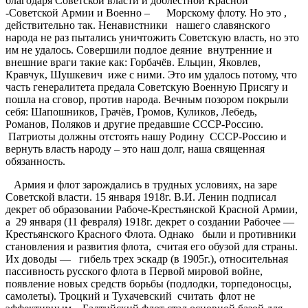
благодаря Советской власти и доблестной Красной
-Советской Армии и Военно – Морскому флоту. Но это ,
действительно так. Ненавистники нашего славянского
народа не раз пытались уничтожить Советскую власть, но это
им не удалось. Совершили подлое деяние внутренние и
внешние враги такие как: Горбачёв. Ельцин, Яковлев,
Кравчук, Шушкевич иже с ними. Это им удалось потому, что
часть генералитета предала Советскую Военную Присягу и
пошла на сговор, против народа. Вечным позором покрыли
себя: Шапошников, Грачёв, Громов, Куликов, Лебедь,
Романов, Поляков и другие предавшие СССР-Россию.
Патриоты должны отстоять нашу Родину СССР-Россию и
вернуть власть народу – это наш долг, наша священная
обязанность.
Армия и флот зарождались в трудных условиях, на заре
Советской власти. 15 января 1918г. В.И. Ленин подписал
декрет об образовании Рабоче-Крестьянской Красной Армии,
а 29 января (11 февраля) 1918г. декрет о создании Рабочее —
Крестьянского Красного Флота. Однако были и противники
становления и развития флота, считая его обузой для страны.
Их доводы — гибель трех эскадр (в 1905г.), относительная
пассивность русского флота в Первой мировой войне,
появление новых средств борьбы (подлодки, торпедоносцы,
самолеты). Троцкий и Тухачевский считать флот не