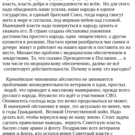
власть, власть добра и справедливости во всём. Но для этого
надо объединить наши усилия, наши народы в единое
государство, в единый братский Союз, тогда народ смогут
жить в мире и согласии, под мирным небом над головой.
Нынешней власти надо повернуться к народу, ценить и
уважать его. В стране создана обстановка унижения
достоинства простого народа, одни нищенствуют, а другие
купаются в роскоши. Настало время разобраться чьи сынки и
дочери живут и работают на наших врагов и поставить их на
место. Множество проблем с медицинским обеспечением и
лекарствами. То, что сказано Президентом в Послании…, в
том числе по медицинскому обеспечению, далеко не всё
соответсвует действительности. Почему и кому это выгодно?
Кремлёвские чиновники абсолютно не занимаются
проблемами жизнедеятельности ветеранов и вдов, простых
людей. что приводит к массовому вымиранию, прежде всего
русского народа. Неужели это ждёт и участников СВО.
Опомнитесь господа ведь это вечно продолжаться не может.
В нынешней обстановке в мире, это актуально не менее, чем
в годы Гражданкой, Великой Отечественной войн. Надо
делать всё, чтобы вернулся мир не нашу землю. Стоит задача
сделать правильные выводы, вернуть Советскую власть,
былую славу армии и флоту. Поздравляю всех ветеранов
армии и флота, кто остался верен Советской власти с