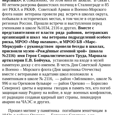
мёртвых».
К сожалению, об этом многие забыли. В связи с
80 летием разгрома фашистских полчищ в Сталинграде и 85
лет РККА и РККФ, Советской Армии и Военно-Морского
флота наши ветераны провели ряд встреч в школах округа,
побывали в исторических местах, в том числе в отдельных
регионах России. Прошли встречи и выступления перед
учениками в школе №1034, 2116 и других.
Вместе с
представителями от власти ряда районов, ветеранских
организаций и школ мы ветераны подразделений особого
риска, МРОО «Мир океанам», и МРОО БВ «Марс-
Меркурий» с руководством провели беседы в школах,
присвоили музею «Рождённые атомной эрой» (школа
№2116) имя Героя Социалистического Труда, Маршала
артиллерии Е.В. Бойчука,
установили на входе в музей
памятную доску с его именем. В честь Дня Советской Армии
и Военно – Морского флота (Дня защитника Отечества)
вместе с ветеранами и кадетами школ возложили к
памятникам в школе № 2116, — район «Зябликово», школе №
996 и на Ореховом бульваре — район Орехово — Борисово
Северное) цветы и корзины гвоздик в память тех, кто погиб
защищая нашу Родину на войне, в ходе военных конфликтов,
от радиации создавая ядерный шит страны, ликвидируя
аварию на ЧАЭС и других.
Прошел митинг у памятника погибшим зенитчицам в