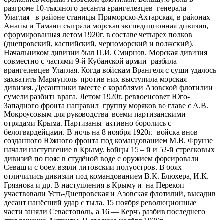
разгроме 10-тысяного десанта врангелевцев генерала
Улаглая в районе станицы Приморско-Ахтарская, в районах
Анапы и Тамани сыграла морская экспедиционная дивизия,
сформированная летом 1920г. в составе четырех полков
(днепровский, каспийский, черноморский и волжский).
Начальником дивизии был П.И. Смирнов. Морская дивизия
совместно с частями 9-й Кубанской армии разбила
врангелевцев Улаглая. Когда войскам Врангеля с суши удалось
захватить Мариуполь против них выступила морская
дивизия. Десантники вместе с кораблями Азовской флотилии
сумели разбить врага. Летом 1920г. реввоенсовет Юго-
Западного фронта направил группу моряков во главе с А.В.
Мокроусовым для руководства всеми партизанскими
отрядами Крыма. Партизаны активно боролись с
белогвардейцами. В ночь на 8 ноября 1920г. войска внов
созданного Южного фронта под командованием М.В. Фрунзе
начали наступление в Крыму. Бойцы 15 – й и 52-й стрелковых
дивизий по пояс в студёной воде с оружием форсировали
Севаш и с боем взяли литовский полуостров. В боях
отличились дивизии под командованием В.К. Блюхера, И.К.
Грязнова и др. В наступления в Крыму и на Перекоп
участвовали Усть-Днепровская и Азовская флотилий, высадив
десант нанёсший удар с тыла. 15 ноября революционные
части заняли Севастополь, а 16 — Керчь разбив последнего