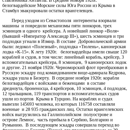
ставленника Антанты. В средине ноября 1920г.
белогвардейские Морские силы Юга России из Крыма в
Стамбул эвакуировали остатки врангелевцев.
Перед уходом из Севастополя интервенты взорвали
машины и повредили механизмы пяти линкоров, трех
эсминцев и одного крейсера. А новейший линкор «Воля»
(бывший «Император Александр III»), шесть эсминцев и три
подлодки угнали в Измир. В составе Добровольческой армии
были: ледокол «Полезный», подлодка «Тюлень», канонерская
лодка «К-15». К лету 1920г. белогвардейцы имели свыше 120
кораблей и судов, в том числе: линейный корабль, крейсер, 3
вспомогательных крейсера, 8 эсминцев, 9 канонерских лодок
и другие. 21 ноября 1920г. Черноморский флот преобразован в
Русскую эскадру под командованием вице-адмирала Кедрова,
эскадра ушла в Бизерту. В середине ноября 1920г. корабли
белогвардейцев с войсками и беженцами в составе
дредноута, броненосца, 4 крейсеров, 10 эсминцев, 4 подлодок,
12 тральщиков, 119 транспортов и вспомогательных судов
ушли из портов Крыма в Турцию. На кораблях и судах
вывезли 145693 человека, из которых 116758 составляли
военные и 28 935 гражданских лиц. Остатки врангелевских
войск выгрузились на Галлиполийском полуострове и
острове Лемнос, часть прибыла в Сербию, Болгарию и
Румынию. В последующем эскадра совершила переход во