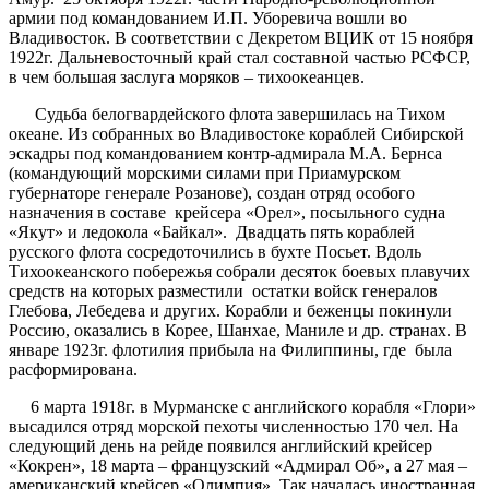
армии под командованием И.П. Уборевича вошли во
Владивосток. В соответствии с Декретом ВЦИК от 15 ноября
1922г. Дальневосточный край стал составной частью РСФСР,
в чем большая заслуга моряков – тихоокеанцев.
Судьба белогвардейского флота завершилась на Тихом
океане. Из собранных во Владивостоке кораблей Сибирской
эскадры под командованием контр-адмирала М.А. Бернса
(командующий морскими силами при Приамурском
губернаторе генерале Розанове), создан отряд особого
назначения в составе крейсера «Орел», посыльного судна
«Якут» и ледокола «Байкал». Двадцать пять кораблей
русского флота сосредоточились в бухте Посьет. Вдоль
Тихоокеанского побережья собрали десяток боевых плавучих
средств на которых разместили остатки войск генералов
Глебова, Лебедева и других. Корабли и беженцы покинули
Россию, оказались в Корее, Шанхае, Маниле и др. странах. В
январе 1923г. флотилия прибыла на Филиппины, где была
расформирована.
6 марта 1918г. в Мурманске с английского корабля «Глори»
высадился отряд морской пехоты численностью 170 чел. На
следующий день на рейде появился английский крейсер
«Кокрен», 18 марта – французский «Адмирал Об», а 27 мая –
американский крейсер «Олимпия». Так началась иностранная