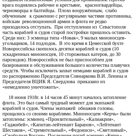
врага поднялись рабочие и крестьяне, красногвардейцы,
черноморцы и балтийцы. Плохо вооружённым, слабо
обученным к сражению с регулярными частями противника,
войскам революционной армии и флота не редко
приходилось отступать. При отступлении из Севастополя
часть кораблей и судов старой постройки пришлось оставить.
Среди них: 3 эсминца типа «Новак», 9 малых миноносцев-
угольщиков, 14 подлодок. В это время в Цемесской бухте
Новороссийска скопилось десятки кораблей и судов (10
эскадренных миноносцев, 10 сторожевых катеров, до 30
пароходов). Новороссийск не был приспособлен для
базирования и обслуживания большого количества плавучих
средств. Чтобы исключить захват немцами кораблей и судов
по распоряжению Председателя Совнаркома В.И. Ленина и
Председателя ВЦИК Я. Свердлова приказано их
«немедленно уничтожить».
18 июня 1918г. в 14 часов 45 минут началось затопление
флота. Это был самый трудный момент для экипажей
кораблей и судов. Члены экипажей обнажив головы,
прощались со своими кораблями. Миноносцем «Керчь» были
затоплены: эсминец «Пронзительный», «Калиакрия»,
«Гаджибей», «Капитан-лейтенант Баранов», «Лейтенант
Шестаков», «Стремительный», «Федониси», «Сметливый»,
«Свободная Россия». Последним погиб эсминец «Керчь».