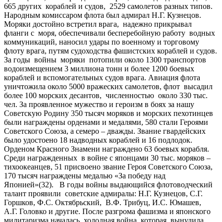
665 других кораблей и судов, 2529 самолетов разных типов.
Народным комиссаром флота был адмирал Н.Г. Кузнецов.
Моряки достойно встретил врага, надежно прикрывал
фланги с моря, обеспечивали бесперебойную работу водных
коммуникаций, наносил удары по военному и торговому
флоту врага, путям судоходства фашистских кораблей и судов.
За годы войны моряки потопили около 1300 транспортов
водоизмещением 3 миллиона тонн и более 1200 боевых
кораблей и вспомогательных судов врага. Авиация флота
уничтожила около 5000 вражеских самолетов, флот высадил
более 100 морских десантов, численностью около 330 тыс.
чел. За проявленное мужество и героизм в боях за нашу
Советскую Родину 350 тысяч моряков и морских пехотинцев
были награждены орденами и медалями, 580 стали Героями
Советского Союза, а семеро – дважды. Звание гвардейских
было удостоено 18 надводных кораблей и 16 подлодок.
Орденом Красного Знамени награждено 63 боевых корабля.
Среди награжденных в войне с японцами 30 тыс. моряков –
тихоокеанцев, 51 присвоено звание Героя Советского Союза,
170 тысяч награждены медалью «За победу над
Японией»(32). В годы войны выдающийся флотоводческий
талант проявили советские адмиралы: Н.Г. Кузнецов, С.Г.
Горшков, Ф.С. Октябрьский, В.Ф. Трибуц, И.С. Юмашев,
А.Г. Головко и другие. После разгрома фашизма и японского
милитаризма началась холодная война, которая вынудила