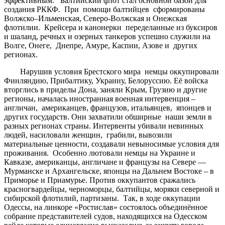
эффективным. Балтийский флот стал основной базой для
создания РККФ. При помощи балтийцев сформированы
Волжско–Ильменская, Северо-Волжская и Онежская
флотилии. Крейсера и канонерки переделанные из буксиров
и шаланд, речных и озерных танкеров успешно служили на
Волге, Онеге, Днепре, Амуре, Каспии, Азове и других
регионах.
Нарушив условия Брестского мира немцы оккупировали
Финляндию, Прибалтику, Украину, Белоруссию. Её войска
вторглись в приделы Дона, заняли Крым, Грузию и другие
регионы, началась иностранная военная интервенция –
англичан, американцев, французов, итальянцев, японцев и
других государств. Они захватили обширные наши земли в
разных регионах страны. Интервенты убивали невинных
людей, насиловали женщин, грабили, вывозили
материальные ценности, создавали невыносимые условия для
проживания. Особенно лютовали немцы на Украине и
Кавказе, американцы, англичане и французы на Севере —
Мурманске и Архангельске, японцы на Дальнем Востоке – в
Приморье и Приамурье. Против оккупантов сражались
красногвардейцы, черноморцы, балтийцы, моряки северной и
сибирской флотилий, партизаны. Так, в ходе оккупации
Одессы, на линкоре «Ростислав» состоялось объединённое
собрание представителей судов, находящихся на Одесском