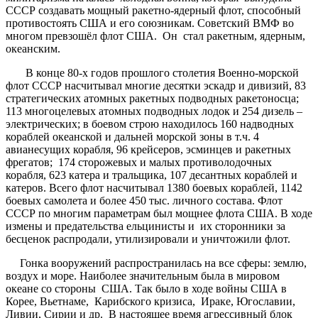
СССР создавать мощный ракетно-ядерный флот, способный
противостоять США и его союзникам. Советский ВМФ во
многом превзошёл флот США. Он стал ракетным, ядерным,
океанским.
В конце 80-х годов прошлого столетия Военно-морской
флот СССР насчитывал многие десятки эскадр и дивизий, 83
стратегических атомных ракетных подводных ракетоносца;
113 многоцелевых атомных подводных лодок и 254 дизель –
электрических; в боевом строю находилось 160 надводных
кораблей океанской и дальней морской зоны в т.ч. 4
авианесущих корабля, 96 крейсеров, эсминцев и ракетных
фрегатов; 174 сторожевых и малых противолодочных
корабля, 623 катера и тральщика, 107 десантных кораблей и
катеров. Всего флот насчитывал 1380 боевых кораблей, 1142
боевых самолета и более 450 тыс. личного состава. Флот
СССР по многим параметрам был мощнее флота США. В ходе
измены и предательства ельцинисты и их сторонники за
бесценок распродали, утилизировали и уничтожили флот.
Гонка вооружений распространилась на все сферы: землю,
воздух и море. Наиболее значительным была в мировом
океане со стороны США. Так было в ходе войны США в
Корее, Вьетнаме, Карибского кризиса, Ираке, Югославии,
Ливии, Сирии и др. В настоящее время агрессивный блок