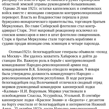
областной земской управы руководимой большевиками.
Однако 26 мая 1921г. остатки каппелевских и семёновских
войск вместе с японцами совершили контрреволюционный
переворот. Власть во Владивостоке перешла в руки
буржуазно-монархического правительства, торговцев братьев
Меркуловых. Во главе Сибирской флотилии стал контр-
адмирал Старк. Этот махровый реакционер исключил из
списков комиссаров и ввел в штат флотилии священников.
Старк и братья Меркуловы стали торговать кораблями и
судами продав японцам семь эсминцев и четыре парохода.
Осенью1921г. белогвардейские генералы объявили «поход
на Москву». Им удалось захватить Хабаровск и дойти до
станции Ин. Важную роль в борьбе с контрреволюцией
командование Народно-революционной армии под
командованием В.К. Блюхера отводило морякам. 9 января
была утверждена должность командующего Народно –
революционным флотом республики. В ходе разгрома
белогвардейцев под Волочаевкой отличился сводный отряд
моряков руководимый командиром канонерской лодки
«Калмык» Н.И. Воруевым. Моряки участвовали в
освобождении Спасска, Уссурийска, Угольной. В сентябре
канонерские лодки «Красное Знамя» и «Беднота» с десантом
на борту очистили от белогвардейцев и интервентов Нижний
Амур. 25 октября 1922г. части Народно-революционной