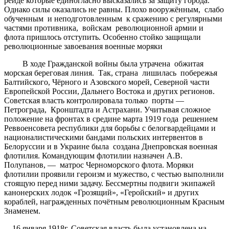
рейде которые единогласно высказались за защиту города.
Однако силы оказались не равны. Плохо вооружённым, слабо
обученным и неподготовленным к сражению с регулярными
частями противника, войскам революционной армии и
флота пришлось отступить. Особенно стойко защищали
революционные завоевания военные моряки
В ходе Гражданской войны была утрачена обжитая
морская береговая линия. Так, страна лишилась побережья
Балтийского, Чёрного и Азовского морей, Северной части
Европейской России, Дальнего Востока и других регионов.
Советская власть контролировала только порты —
Петрограда, Кронштадта и Астрахани. Учитывая сложное
положение на фронтах в средине марта 1919 года решением
Реввоенсовета республики для борьбы с белогвардейцами и
националистическими бандами польских интервентов в
Белоруссии и в Украине была создана Днепровская военная
флотилия. Командующим флотилии назначен А.В.
Полупанов, — матрос Черноморского флота. Моряки
флотилии проявили героизм и мужество, с честью выполнили
стоящую перед ними задачу. Бессмертны подвиги экипажей
канонерских лодок «Грозящий», «Геройский» и других
кораблей, награжденных почётным революционным Красным
Знаменем.
16 января 1918г. Советская власть была установлена на