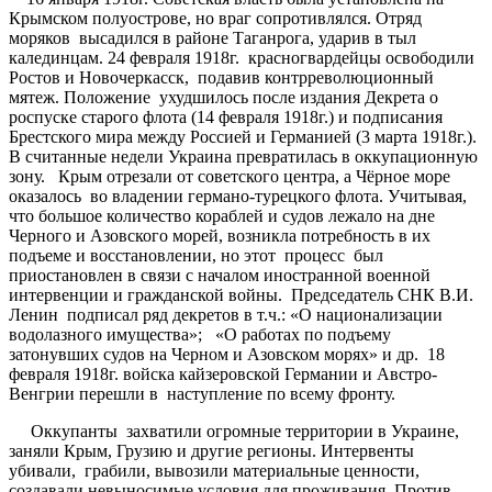
Крымском полуострове, но враг сопротивлялся. Отряд
моряков высадился в районе Таганрога, ударив в тыл
калединцам. 24 февраля 1918г. красногвардейцы освободили
Ростов и Новочеркасск, подавив контрреволюционный
мятеж. Положение ухудшилось после издания Декрета о
роспуске старого флота (14 февраля 1918г.) и подписания
Брестского мира между Россией и Германией (3 марта 1918г.).
В считанные недели Украина превратилась в оккупационную
зону. Крым отрезали от советского центра, а Чёрное море
оказалось во владении германо-турецкого флота. Учитывая,
что большое количество кораблей и судов лежало на дне
Черного и Азовского морей, возникла потребность в их
подъеме и восстановлении, но этот процесс был
приостановлен в связи с началом иностранной военной
интервенции и гражданской войны. Председатель СНК В.И.
Ленин подписал ряд декретов в т.ч.: «О национализации
водолазного имущества»; «О работах по подъему
затонувших судов на Черном и Азовском морях» и др. 18
февраля 1918г. войска кайзеровской Германии и Австро-
Венгрии перешли в наступление по всему фронту.
Оккупанты захватили огромные территории в Украине,
заняли Крым, Грузию и другие регионы. Интервенты
убивали, грабили, вывозили материальные ценности,
создавали невыносимые условия для проживания. Против