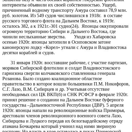
интервенты объявили их своей собственностью. Ущерб,
причиненный водному транспорту Амура составил 78,9 млн.
руб. золотом. Из 549 судов числившихся в 1918г. в составе
русского торгового флота на Дальнем Востоке, к 1919г.
осталось 382, а к 1921г.-301 судно(24). Японцы оккупировали
огромную территорию Сибири и Дальнего Востока, где
чинили неслыханные зверства. Уходя из Хабаровска
осенью 1920г. японцы затопили в Осиповском затоне
канонерскую лодку «Корел» угнали с Амура и Владивостока
десятки кораблей и судов.
31 января 1920г. восставшие рабочие, с участие партизан,
моряков Сибирской флотилии и солдат Владивостокского
гарнизона свергли колчаковского ставленника генерала
Розанова. Было создано коалиционное областное
правительство в которое вошли большевики П.М. Никифоров,
С.Г. Лазо, В.М. Сибирцев и др. Учитывая отсутствие
необходимых сил ЦК ВКП(б) и СНК РСФСР в феврале 1920г.
принял решение о создании на Дальнем Востоке буферного
государства –Дальневосточной Республики (ДВР). 5 апреля
1920г. японцы напали на революционные войска Приморья,
арестовали членов революционного военного совета Лазо,
Сибирцева и Луцкого передав их белогвардейскому отряду
атамана Бочкарева который учинил над ними звериную
расправу. Но власть в крае оставалась в руках Приморской