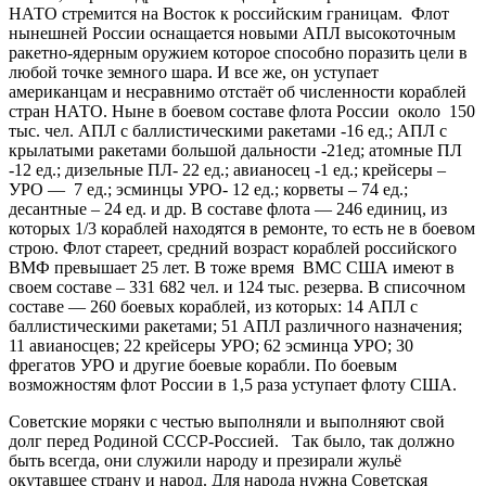
НАТО стремится на Восток к российским границам. Флот
нынешней России оснащается новыми АПЛ высокоточным
ракетно-ядерным оружием которое способно поразить цели в
любой точке земного шара. И все же, он уступает
американцам и несравнимо отстаёт об численности кораблей
стран НАТО. Ныне в боевом составе флота России около 150
тыс. чел. АПЛ с баллистическими ракетами -16 ед.; АПЛ с
крылатыми ракетами большой дальности -21ед; атомные ПЛ
-12 ед.; дизельные ПЛ- 22 ед.; авианосец -1 ед.; крейсеры –
УРО — 7 ед.; эсминцы УРО- 12 ед.; корветы – 74 ед.;
десантные – 24 ед. и др. В составе флота — 246 единиц, из
которых 1/3 кораблей находятся в ремонте, то есть не в боевом
строю. Флот стареет, средний возраст кораблей российского
ВМФ превышает 25 лет. В тоже время ВМС США имеют в
своем составе – 331 682 чел. и 124 тыс. резерва. В списочном
составе — 260 боевых кораблей, из которых: 14 АПЛ с
баллистическими ракетами; 51 АПЛ различного назначения;
11 авианосцев; 22 крейсеры УРО; 62 эсминца УРО; 30
фрегатов УРО и другие боевые корабли. По боевым
возможностям флот России в 1,5 раза уступает флоту США.
Советские моряки с честью выполняли и выполняют свой
долг перед Родиной СССР-Россией. Так было, так должно
быть всегда, они служили народу и презирали жульё
окутавшее страну и народ. Для народа нужна Советская