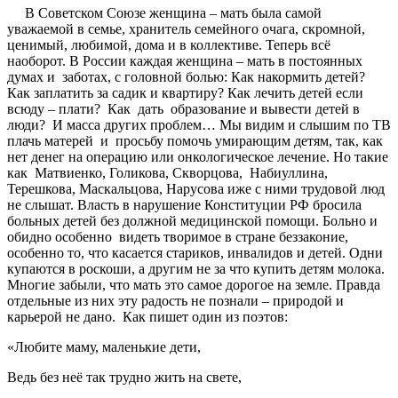
В Советском Союзе женщина – мать была самой
уважаемой в семье, хранитель семейного очага, скромной,
ценимый, любимой, дома и в коллективе. Теперь всё
наоборот. В России каждая женщина – мать в постоянных
думах и заботах, с головной болью: Как накормить детей?
Как заплатить за садик и квартиру? Как лечить детей если
всюду – плати? Как дать образование и вывести детей в
люди? И масса других проблем… Мы видим и слышим по ТВ
плачь матерей и просьбу помочь умирающим детям, так, как
нет денег на операцию или онкологическое лечение. Но такие
как Матвиенко, Голикова, Скворцова, Набиуллина,
Терешкова, Маскальцова, Нарусова иже с ними трудовой люд
не слышат. Власть в нарушение Конституции РФ бросила
больных детей без должной медицинской помощи. Больно и
обидно особенно видеть творимое в стране беззаконие,
особенно то, что касается стариков, инвалидов и детей. Одни
купаются в роскоши, а другим не за что купить детям молока.
Многие забыли, что мать это самое дорогое на земле. Правда
отдельные из них эту радость не познали – природой и
карьерой не дано. Как пишет один из поэтов:
«Любите маму, маленькие дети,
Ведь без неё так трудно жить на свете,