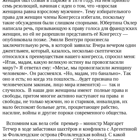
женщин был созван в Париже в 1878 году. На нём принято
семь резолюций, начиная с идеи о том, что «взрослая
женщина равна взрослому мужчине». Тему избирательного
права для женщин члены Конгресса избегали, поскольку
такие обсуждения были слишком спорными. Юбертина Оклер
написала речь, призывающую к праву голоса для французских
женщин, но ей не разрешили представить её Конгрессу —
опубликовала позже. Эмили Вентури произнесла
заключительную речь, в которой заявила: Вчера вечером один
джентльмен, который, казалось, несколько скептически
относился к преимуществам нашего конгресса, спросил меня:
«Итак, мадам, какую великую истину вы провозгласили
миру?» Я ответил ему: «Месье, мы провозгласили женщину
человеком». Он рассмеялся. «Но, мадам, это банально». Так
оно и есть; но когда эта пошлость…будет признана по
человеческим законам, лицо мира изменится) — так и
случилось. В наши дни женщины имеют полные права и
свободы, притом многие активно наступают на права и
свободы, не только мужчин, но и стариков, инвалидов, их
мало беспокоят больные дети, процветающее рабство,
насилие, войны и другие пороки современного общества.
Вспомним как вела себя премьер – министр Маргарет
Тетчер в ходе забастовки шахтёров и конфликта с Аргентиной
за Фолклендские острова (Фолклендская война). С какой