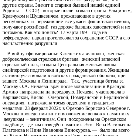
другие страны. Значит и старики бывшей нашей единой
Родины — СССР, которые после развала страны Ельциным,
Кравчуком и Шушкевичем, проживающие в других
республиках и пережившие все ужасы фашистской неволи,
получают российский газ дороже бывших завоевателей и их
потомков. Как это понять? 17 марта 1991 года на
референдуме народ проголосовал за сохранение СССР, а его
насильственно разрушили.
В войну сформированы: 3 женских авиаполка, женская
добровольческая стрелковая бригада, женский запасной
стрелковый полк, создана Центральная женская школа
снайперской подготовки и другие формирования. Женщины
активно участвовали в войсках гражданской обороны, при
защите Москвы и Ленинграда. Так, участница битвы за
Москву О.А. Ничаева врач после мобилизации в Красную
Армию направлена на передовую. Нечаева участвовала в
Варшавской, Висло – Одерской, Померанской и Берлинской
операциях, награждена тремя орденами и тридцатью
медалями. 23 февраля 2022г. в Орехово-Борисово Северное г.
Москвы проведен митинг и возложение венков к памятнику
девушкам – зенитчицам. Они похоронены на Ореховском
кладбище, где им возведён памятник. Это Вера Васильевна
Платонова и Нина Ивановна Винокурова, — было им всего
по 20 лет. На митинге выступил Глава управы Орехово-