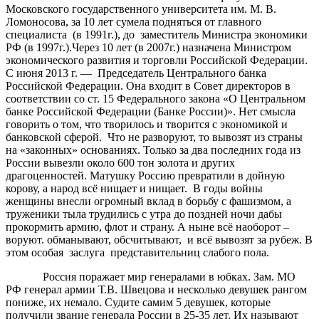
Московского государственного университета им. М. В.
Ломоносова, за 10 лет сумела подняться от главного
специалиста (в 1991г.), до заместитель Министра экономики
РФ (в 1997г.).Через 10 лет (в 2007г.) назначена Министром
экономического развития и торговли Российской Федерации.
С июня 2013 г. — Председатель Центрального банка
Российской Федерации. Она входит в Совет директоров в
соответствии со ст. 15 Федерального закона «О Центральном
банке Российской Федерации (Банке России)». Нет смысла
говорить о том, что творилось и творится с экономикой и
банковской сферой. Что не разворуют, то вывозят из страны
на «законных» основаниях. Только за два последних года из
России вывезли около 600 тон золота и других
драгоценностей. Матушку Россию превратили в дойную
корову, а народ всё нищает и нищает. В годы войны
женщины внесли огромный вклад в борьбу с фашизмом, а
труженики тыла трудились с утра до поздней ночи дабы
прокормить армию, флот и страну. А ныне всё наоборот –
воруют. обманывают, обсчитывают, и всё вывозят за рубеж. В
этом особая заслуга представительниц слабого пола.
Россия поражает мир генералами в юбках. Зам. МО
РФ генерал армии Т.В. Швецова и несколько девушек рангом
пониже, их немало. Судите самим 5 девушек, которые
получили звание генерала России в 25-35 лет. Их называют