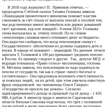
В 2018 году журналист П. Пряников отмечал, —
председатель Счётной палаты Татьяна Голикова заявила:
«Ликвидация прожиточного минимума поможет властям
сэкономить за счёт отказа от выплаты пенсий и пособий тем,
чьи родственники имеют автомобиль или держат домашний
скот: кроликов, кур или лошадей». 8 июня 2021г. Голикова
снова высказалась за отмену пенсий. По ее словам
«пенсионеры слишком много отнимают денег из бюджета».
Она радостно сообщила, что когда пенсионеров снимут с
Государственного обеспечения их должны содержать дети и
внуки. В народе её называют – людоедкой. По данным печати
зарплата Т. Голиковой в 100 раз превышает среднюю пенсию
в России. Ее примеру следуют и другие. Так, депутат МГД и
ведущая телеканала «Право голоса» миллионерша, госпожа
Н. Метлина заявила, что пенсионерам не надо надеяться на
пенсии от государств, так как в стране «много богатых и
состоятельных». Она предложила возложить ответственность
за пожилых людей, на их детей, при этом озвучила известную
фразу свердловской экс-чиновницы Ольги Глацких:
«Государство не просило вас рожать». Согласно
задекларированного дохода за прошлый год её доход – 1 410.
988, 4 рубля. А министр труда и занятости Саратовской
области Наталья Соколова подсчитала, что трех с половиной
тысяч рублей в месяц пенсионеру будет «вполне достаточно