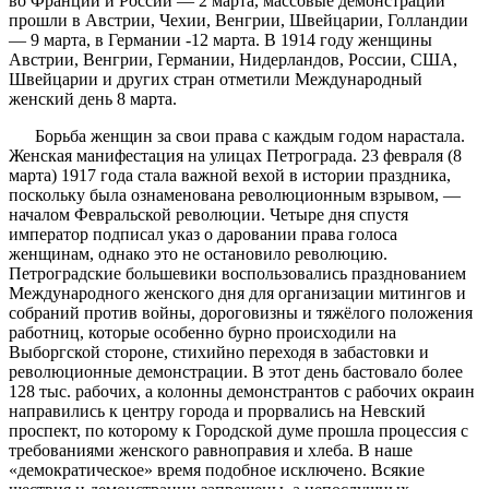
во Франции и России — 2 марта, массовые демонстрации
прошли в Австрии, Чехии, Венгрии, Швейцарии, Голландии
— 9 марта, в Германии -12 марта. В 1914 году женщины
Австрии, Венгрии, Германии, Нидерландов, России, США,
Швейцарии и других стран отметили Международный
женский день 8 марта.
Борьба женщин за свои права с каждым годом нарастала.
Женская манифестация на улицах Петрограда. 23 февраля (8
марта) 1917 года стала важной вехой в истории праздника,
поскольку была ознаменована революционным взрывом, —
началом Февральской революции. Четыре дня спустя
император подписал указ о даровании права голоса
женщинам, однако это не остановило революцию.
Петроградские большевики воспользовались празднованием
Международного женского дня для организации митингов и
собраний против войны, дороговизны и тяжёлого положения
работниц, которые особенно бурно происходили на
Выборгской стороне, стихийно переходя в забастовки и
революционные демонстрации. В этот день бастовало более
128 тыс. рабочих, а колонны демонстрантов с рабочих окраин
направились к центру города и прорвались на Невский
проспект, по которому к Городской думе прошла процессия с
требованиями женского равноправия и хлеба. В наше
«демократическое» время подобное исключено. Всякие