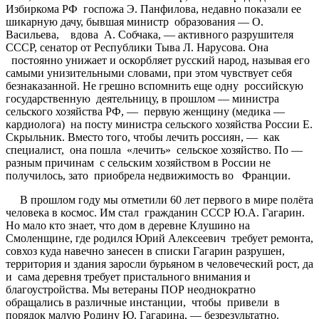
Избиркома РФ госпожа Э. Панфилова, недавно показали ее
шикарную дачу, бывшая министр образования — О.
Васильева, вдова А. Собчака, — активного разрушителя
СССР, сенатор от Республики Тыва Л. Нарусова. Она
постоянно унижает и оскорбляет русский народ, называя его
самыми унизительными словами, при этом чувствует себя
безнаказанной. Не грешно вспомнить еще одну российскую
государственную деятельницу, в прошлом — министра
сельского хозяйства РФ, — первую женщину (медика —
кардиолога) на посту министра сельского хозяйства России Е.
Скрыльник. Вместо того, чтобы лечить россиян, — как
специалист, она пошла «лечить» сельское хозяйство. По —
разным причинам с сельским хозяйством в России не
получилось, зато приобрела недвижимость во Франции.
В прошлом году мы отметили 60 лет первого в мире полёта
человека в космос. Им стал гражданин СССР Ю.А. Гагарин.
Но мало кто знает, что дом в деревне Клушино на
Смоленщине, где родился Юрий Алексеевич требует ремонта,
совхоз куда навечно занесен в списки Гагарин разрушен,
территория и здания заросли бурьяном в человеческий рост, да
и сама деревня требует пристального внимания и
благоустройства. Мы ветераны ПОР неоднократно
обращались в различные инстанции, чтобы привели в
порядок малую Родину Ю. Гагарина, — безрезультатно.