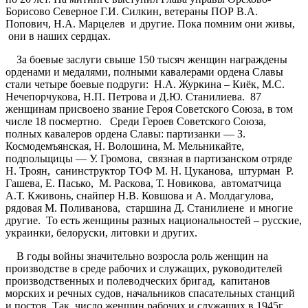
Борисово Северное Г.И. Силкин, ветераны ПОР В.А.
Попович, Н.А. Марцелев и другие. Пока помним они живы,
они в наших сердцах.
За боевые заслуги свыше 150 тысяч женщин награждены
орденами и медалями, полными кавалерами ордена Славы
стали четыре боевые подруги: Н.А. Журкина – Киёк, М.С.
Нечепорчукова, Н.П. Петрова и Д.Ю. Станилиева. 87
женщинам присвоено звание Героя Советского Союза, в том
числе 18 посмертно. Среди Героев Советского Союза,
полных кавалеров ордена Славы: партизанки — З.
Космодемъянская, Н. Волошина, М. Мельникайте,
подпольщицы — У. Громова, связная в партизанском отряде
Н. Троян, санинструктор ТОФ М. Н. Цуканова, штурман Р.
Гашева, Е. Пасько, М. Раскова, Т. Новикова, автоматчица
А.Т. Кживонь, снайпер Н.В. Ковшова и А. Молдагулова,
рядовая М. Поливанова, старшина Д. Станилиене и многие
другие. То есть женщины разных национальностей – русские,
украинки, белоруски, литовки и других.
В годы войны значительно возросла роль женщин на
производстве в среде рабочих и служащих, руководителей
производственных и полеводческих бригад, капитанов
морских и речных судов, начальников спасательных станций
и постов. Так, число женщин рабочих и служащих в 1945г.