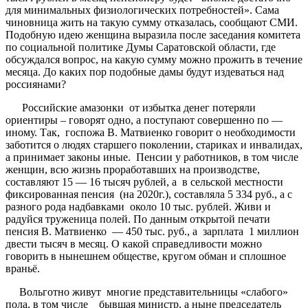
для минимальных физиологических потребностей». Сама
чиновница жить на такую сумму отказалась, сообщают СМИ.
Подобную идею женщина выразила после заседания комитета
по социальной политике Думы Саратовской области, где
обсуждался вопрос, на какую сумму можно прожить в течение
месяца. До каких пор подобные дамы будут издеваться над
россиянами?
Российские амазонки от избытка денег потеряли
ориентиры – говорят одно, а поступают совершенно по —
иному. Так, госпожа В. Матвиенко говорит о необходимости
заботится о людях старшего поколении, стариках и инвалидах,
а принимает законы иные. Пенсии у работников, в том числе
женщин, всю жизнь проработавших на производстве,
составляют 15 — 16 тысяч рублей, а в сельской местности
фиксированная пенсия (на 2020г.), составляла 5 334 руб., а с
разного рода надбавками около 10 тыс. рублей. Живи и
радуйся труженица полей. По данным открытой печати
пенсия В. Матвиенко — 450 тыс. руб., а зарплата 1 миллион
двести тысяч в месяц. О какой справедливости можно
говорить в нынешнем обществе, кругом обман и сплошное
враньё.
Вольготно живут многие представительницы «слабого»
пола, в том числе бывшая министр, а ныне председатель