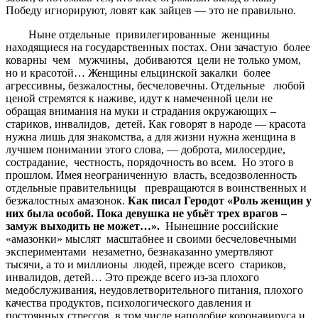
Победу игнорируют, ловят как зайцев — это не правильно.
Ныне отдельные привилегированные женщины
находящиеся на государственных постах. Они зачастую более
коварны чем мужчины, добиваются цели не только умом,
но и красотой… Женщины ельцинской закалки более
агрессивны, безжалостны, бесчеловечны. Отдельные любой
ценой стремятся к наживе, идут к намеченной цели не
обращая внимания на муки и страдания окружающих –
стариков, инвалидов, детей. Как говорят в народе — красота
нужна лишь для знакомства, а для жизни нужна женщина в
лучшем понимании этого слова, — доброта, милосердие,
сострадание, честность, порядочность во всем. Но этого в
прошлом. Имея неограниченную власть, вседозволенность
отдельные правительницы превращаются в воинственных и
безжалостных амазонок.
Как писал Геродот «Роль женщин у
них была особой. Пока девушка не убьёт трех врагов –
замуж выходить не может…».
Нынешние российские
«амазонки» мыслят масштабнее и своими бесчеловечными
экспериментами незаметно, безнаказанно умертвляют
тысячи, а то и миллионы людей, прежде всего стариков,
инвалидов, детей… Это прежде всего из-за плохого
медобслуживания, неудовлетворительного питания, плохого
качества продуктов, психологического давления и
постоянных стрессов, в том числе наподобие коронавируса и