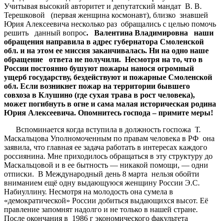
Учитывая высокий авторитет и депутатский мандат В. В.
Терешковой (первая женщина космонавт), близко знавшей
Юрия Алексеевича несколько раз обращались с целью помочь
решить данный вопрос
. Валентина Владимировна наши
обращения направила в адрес губернатора Смоленской
обл. и на этом ее миссия заканчивалась. Ни на одно наше
обращение ответа не получили. Несмотря на то, что в
России постоянно бушуют пожары нанося огромный
ущерб государству, бездействуют и пожарные Смоленской
обл. Если возникнет пожар на территории бывшего
совхоза в Клушино (где сухая трава в рост человека),
может погибнуть в огне и сама малая историческая родина
Юрия Алексеевича. Опомнитесь господа – примите меры!
Вспоминается когда вступила в должность госпожа Т.
Маскальцова Уполномоченным по правам человека в РФ она
заявила, что главная ее задача работать в интересах каждого
россиянина. Мне приходилось обращаться в эту структуру до
Маскальцовой и в ее бытность — никакой помощи, — одни
отписки. В Международный день 8 марта нельзя обойти
вниманием ещё одну выдающуюся женщину России Э.С.
Набиуллину. Несмотря на молодость она сумела в
«демократической» России добиться выдающихся высот. Её
правление запомнят надолго и не только в нашей стране.
После окончания в 1986 г экономического факультета