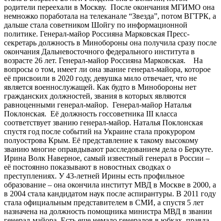
родители переехали в Москву. После окончания МГИМО она
немножко поработала на телеканале “Звезда”, потом ВГТРК, а
дальше стала советником Шойгу по информационной
политике. Генерал-майор Россияна Марковская Пресс-
секретарь должность в Минобороны она получила сразу после
окончания Дальневосточного федерального института в
возрасте 26 лет. Генерал-майор Россияна Марковская. На
вопросы о том, имеет ли она звание генерал-майора, которое
её присвоили в 2020 году, девушка мило отвечает, что не
является военнослужащей. Как будто в Минобороны нет
гражданских должностей, звания в которых являются
равноценными генерал-майор. Генерал-майор Наталья
Поклонская. Её должность госсоветника III класса
соответствует званию генерал-майор. Наталья Поклонская
спустя год после событий на Украине стала прокурором
полуострова Крым. Её представление к такому высокому
званию многие оправдывают расследованием дела о Беркуте.
Ирина Волк Наверное, самый известный генерал в России –
её постоянно показывают в новостных сводках о
преступлениях. У 43-летней Ирины есть профильное
образование – она окончила институт МВД в Москве в 2000, а
в 2004 стала кандидатом наук после аспирантуры. В 2011 году
стала официальным представителем в СМИ, а спустя 5 лет
назначена на должность помощника министра МВД в звании
генерал-майора. Есть еще немало генералов в юбках, правда