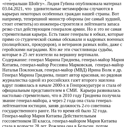
«генеральши Шойгу». Лидия Губина опубликовала материал
03.04.2021, что удивительные метаморфозы случаются в
карьерах некоторых особенных граждан нашей страны. Вот
например, теперешний министр обороны (не самый худший,
стоит отметить) из инженера-строителя и лейтенанта запаса
резко стал действующим генералом армии. Но и это не самая
стремительная карьера. Есть такие генералы в юбках, которые
прямо со студенческой скамьи обскакали и кадровых военных
(полицейских, прокуроров), и ветеранов разных войн, даже с
геройскими наградами. Кто же эти счастливицы судьбы,
которые в 25 лет взлетели на вершину вертикали.
Содержание: генерал Марина Гриднева, генерал-майор Мария
Китаева, генерал-майор Россияна Марковская, генерал-майор
Наталья Поклонская, генерал-майор (МВД) Ирина Волк и др.
Генерал Марина Гриднева, пишет автор красивая, но рядовая
журналистка одной из российских газет второго эшелона
вдруг появилась в начале 2000-х в Генпрокуратуре и стала её
официальным представителем в СМИ. Карьера развивалась
настолько стремительно, что в 2010 году Гриднева получила
звание генерал-майора, а через 2 года она стала генерал-
лейтенантом юстиции, заняв должность 2-го советника
государственного ранге. На то время ей было 32 года.
Генерал-майор Мария Китаева Действительным
госсоветником III класса, генерал-майором Мария Китаева
стала в возрасте 28 лет. Рождена она в Бельгии, потом