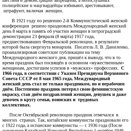
шествия и демонстрации запрещены, а непослушных
полицейские и нацгвардейцы избивают, арестовывают,
штрафуют, включая женщин.
В 1921 году по решению 2-й Коммунистической женской
конференции решено праздновать Международный женский
день 8 марта в память об участии женщин в петроградской
демонстрации 23 февраля (8 марта) 1917 года,
предшествовавших Февральской революции, в результате
которой была свергнута монархия. Писатель Л. В. Даниленко,
проанализировав советские публикации на тему
Международного женского дня, пришёл к выводу, что в то
время праздник был посвящён в основном «мужественным»
женщинам, достигшим успехов в «мужских» профессиях.
С
1966 года, в соответствии с Указом Президиума Верховного
Совета СССР от 8 мая 1965 года, Международный
женский день стал не только праздником, но и нерабочим
днём. Постепенно праздник потерял свою феминистскую
окраску, став днём поздравлений женщин, девушек и даже
девочек в кругу семьи, воинских и трудовых
коллективах.
После Октябрьской революции праздник отмечался в
многих странах. Так, китайские коммунисты праздновали его
с 1922 года, а испанские коммунисты — с 1936 года (После
основания Китайской Народной Республики 1 октября 1949