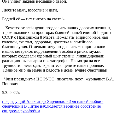
Она уйдёт, закрыв неслышно двери.
Любите маму, взрослые и дети,
Родней её — нет никого на свете!»
Хочется от всей души поздравить наших дорогих женщин,
проживающих на просторах бывшей нашей единой Родины –
СССР с Праздником 8 Марта. Пожелать мирного неба над
головой, счастья, здоровья, достатка и семейного
благополучия. Отдельно хочу поздравить женщин и вдов
наших ветеранов подразделений особого риска, мужья
которых создавали ядерный щит страны, ликвидировали
радиационные аварии и катастрофы. Несмотря на все
трудности, невзгоды, крепитесь, цените наше прошлое.
Главное мир на земле и радость в доме. Будьте счастливы!
Член президиума ЦС РУСО, писатель, поэт, журналист В.А.
Попович
5.3. 2022г.
Навигация
Предыдущий
предыдущий
Александр Харчиков: «Имя нашей любви»
Следующее
пост:
следующий
В Литве наблюдается весеннее обострение
по
сообщение:
синдрома русофобии
записям