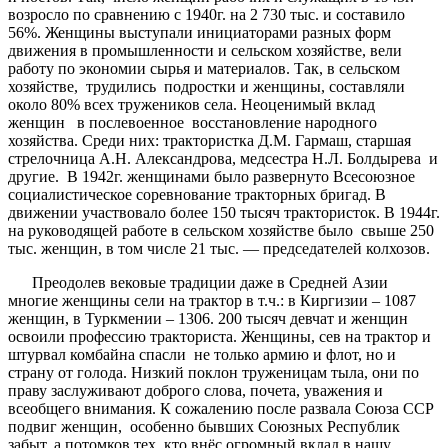
возросло по сравнению с 1940г. на 2 730 тыс. и составило
56%. Женщины выступали инициаторами разных форм
движения в промышленности и сельском хозяйстве, вели
работу по экономии сырья и материалов. Так, в сельском
хозяйстве, трудились подростки и женщины, составляли
около 80% всех тружеников села. Неоценимый вклад
женщин в послевоенное восстановление народного
хозяйства. Среди них: трактористка Д.М. Гармаш, старшая
стрелочница А.Н. Александрова, медсестра Н.Л. Болдырева и
другие. В 1942г. женщинами было развернуто Всесоюзное
социалистическое соревнование тракторных бригад. В
движении участвовало более 150 тысяч трактористок. В 1944г.
на руководящей работе в сельском хозяйстве было свыше 250
тыс. женщин, в том числе 21 тыс. — председателей колхозов.
Преодолев вековые традиции даже в Средней Азии
многие женщины сели на трактор в т.ч.: в Киргизии – 1087
женщин, в Туркмении – 1306. 200 тысяч девчат и женщин
освоили профессию тракториста. Женщины, сев на трактор и
штурвал комбайна спасли не только армию и флот, но и
страну от голода. Низкий поклон труженицам тыла, они по
праву заслуживают доброго слова, почета, уважения и
всеобщего внимания. К сожалению после развала Союза ССР
подвиг женщин, особенно бывших Союзных Республик
забыт, а потомков тех, кто внёс огромный вклад в нашу