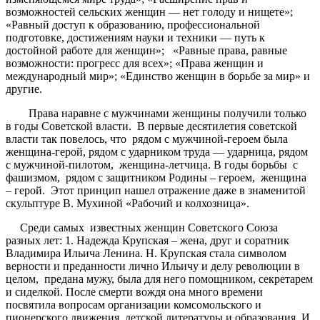
возможностей сельских женщин — нет голоду и нищете»;
«Равный доступ к образованию, профессиональной
подготовке, достижениям науки и техники — путь к
достойной работе для женщин»; «Равные права, равные
возможности: прогресс для всех»; «Права женщин и
международный мир»; «Единство женщин в борьбе за мир» и
другие.
Права наравне с мужчинами женщины получили только
в годы Советской власти. В первые десятилетия советской
власти так повелось, что рядом с мужчиной-героем была
женщина-герой, рядом с ударником труда — ударница, рядом
с мужчиной-пилотом, женщина-летчица. В годы борьбы с
фашизмом, рядом с защитником Родины – героем, женщина
– герой. Этот принцип нашел отражение даже в знаменитой
скульптуре В. Мухиной «Рабочий и колхозница».
Среди самых известных женщин Советского Союза
разных лет: 1. Надежда Крупская – жена, друг и соратник
Владимира Ильича Ленина. Н. Крупская стала символом
верности и преданности лично Ильичу и делу революции в
целом, предана мужу, была для него помощником, секретарем
и сиделкой. После смерти вождя она много времени
посвятила вопросам организации комсомольского и
пионерского движения, детской литературы и образования. И