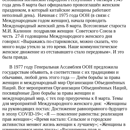
года день 8 марта был официально провозглашён женским
праздником, в который китайские женщины работают
неполный день). Начиная с 1975 года ООН (в связи с
Международным годом женщин), начала проводить
Международный женский день 8 марта. Всесоюзные староста
М.И. Калинин поздравляя женщин Советского Союза в
честь 27-й годовщины Международного женского дня
говорил: «Выражаясь по-стариковски, можно сказать, что
много воды утекло за это время. Наше коммунистическое
женское движение из отстававшего стало передовым». И это
была правда.
В 1977 году Генеральная Ассамблея ООН предложила
государствам объявить, в соответствии с их традициями и
обычаями, любой день этого года — Днём борьбы за права
женщин и международный мир Организации Объединённых
Наций. Все мероприятия Организации Объединённых Наций,
посвящённые Дню борьбы за права женщин и
международный мир, с тех пор приурочены к 8 марта. Темы
для мероприятий Международного женского дня: «Женщины
на руководящих постах: Достижение равноправного будущего
в эпоху COVID-19»; «Я — поколение равенства: реализация
прав женщин»; «Время настало: Сельские и городские
активистки меняют жизнь женщин к лучшему»; «Женщины в
изменяющемся мире труда»; «Расширение прав и