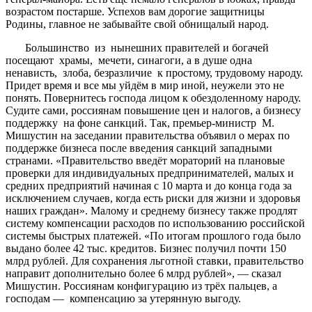
возрастом постарше. Успехов вам дорогие защитницы
Родины, главное не забывайте свой обнищалый народ.
Большинство из нынешних правителей и богачей
посещают храмы, мечети, синагоги, а в душе одна
ненависть, злоба, безразличие к простому, трудовому народу.
Придет время и все мы уйдём в мир иной, неужели это не
понять. Повернитесь господа лицом к обездоленному народу.
Судите сами, россиянам повышение цен и налогов, а бизнесу
поддержку на фоне санкций. Так, премьер-министр М.
Мишустин на заседании правительства объявил о мерах по
поддержке бизнеса после введения санкций западными
странами. «Правительство введёт мораторий на плановые
проверки для индивидуальных предпринимателей, малых и
средних предприятий начиная с 10 марта и до конца года за
исключением случаев, когда есть риски для жизни и здоровья
наших граждан». Малому и среднему бизнесу также продлят
систему компенсации расходов по использованию российской
системы быстрых платежей. «По итогам прошлого года было
выдано более 42 тыс. кредитов. Бизнес получил почти 150
млрд рублей. Для сохранения льготной ставки, правительство
направит дополнительно более 6 млрд рублей», — сказал
Мишустин. Россиянам конфигурацию из трёх пальцев, а
господам — компенсацию за утерянную выгоду.