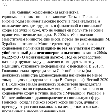
т.д.
Так, бывшая комсомольская активистка,
единомышленник по — плехановке Татьяна Голикова
многие годы занимает высокие посты в правительстве, а
положение дел, где трудилась в финансовой и социальной
сфере всё хуже и хуже, что не мешает ей получать высокие
правительственные награды. В 2004 г. её назначили
заместителем министра финансов, потом по рекомендации М.
Зурабова возглавила Министерство здравоохранения и
социальной политики (
видимо не без её участием принят
убийственный для пенсионеров и льготников закон 2004г.
№122-ФЗ «О монетизации льгот»).
Под её руководством
начали разрушать медучреждения и внедрять платную
медицину, устраивать эксперименты с пенсиями. В 2013 г.
Голикова стала председателем Счётной палаты (на
должность министра здравоохранения назначена не менее
«выдающаяся» разрушительница В. Скворцова). Весной 2020
г. Т. Голикова заняла должность заместителя председателя
правительства по социальным вопросам. Она загнала всю
социальную сферу в тупик, вместе с Мурашко и Раковой в
Москве добивают здравоохранение и социальную сферу, а с
Поповой создала психоз вокруг коронавируса, душат и
преследуют россиян наживаясь на лекарствах и масках,
прозванных в народе намордниками.