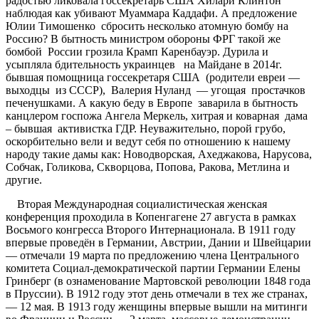
радостью ликовала госсекретарь США Хилари Клинтон
наблюдая как убивают Муаммара Каддафи. А предложение
Юлии Тимошенко сбросить несколько атомную бомбу на
Россию? В бытность министром обороны ФРГ такой же
бомбой России грозила Крамп Каренбауэр. Дурила и
усыпляла бдительность украинцев на Майдане в 2014г.
бывшая помощница госсекретаря США (родители евреи —
выходцы из СССР), Валерия Нуланд — угощая простачков
печенушками. А какую беду в Европе заварила в бытность
канцлером госпожа Ангела Меркель, хитрая и коварная дама
– бывшая активистка ГДР. Неуважительно, порой грубо,
оскорбительно вели и ведут себя по отношению к нашему
народу такие дамы как: Новодворская, Ахеджакова, Нарусова,
Собчак, Голикова, Скворцова, Попова, Ракова, Метлина и
другие.
Вторая Международная социалистическая женская
конференция проходила в Копенгагене 27 августа в рамках
Восьмого конгресса Второго Интернационала. В 1911 году
впервые проведён в Германии, Австрии, Дании и Швейцарии
— отмечали 19 марта по предложению члена Центрального
комитета Социал-демократической партии Германии Елены
Гринберг (в ознаменование Мартовской революции 1848 года
в Пруссии). В 1912 году этот день отмечали в тех же странах,
— 12 мая. В 1913 году женщины впервые вышли на митинги