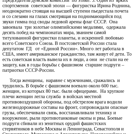
Председатель думской комиссии по этике. 5. Один из ярких
спортсменов советской эпохи — фигуристка Ирина Роднина,
неоднократно стоящая на высшей ступени пьедестала почета
и со слезами на глазах смотрящая на поднимающийся под
звуки гимна под своды ледовой арены флаг СССР. Она
завоевала три золотые олимпийскими медалями, одержала
десять побед на чемпионатах мира, званием самой
титулованной фигуристки планеты, и искренней любовью
всего Советского Союза. В постсоветской России стала
депутатом ГД от «Единой России». Много лет работала в
США, имеет американское гражданство, там живут её дети. То
есть советская власть вывела их в люди, а они не стали на ее
защиту, как в годы борьбы с фашизмом старшие подруги –
патриотки СССР-России.
Тогда женщины, наравне с мужчинами, сражались и
трудились. В борьбе с фашизмом воевало около 600 тыс.
женщин, из которых 80 тыс. были офицерами. На хрупкие
плечи женщин легла служба в войсках местной
противовоздушной обороны, под обстрелом врага водили
железнодорожные составы на фронт, сопровождали опасные
грузы, обеспечивали связь, восстанавливали технику и
вооружение, рыли противотанковые окопы и рвы. Боевые
подруги сбивали из зенитных орудий фашистских
стервятников в небе Москвы и Ленинграда, Севастополя и