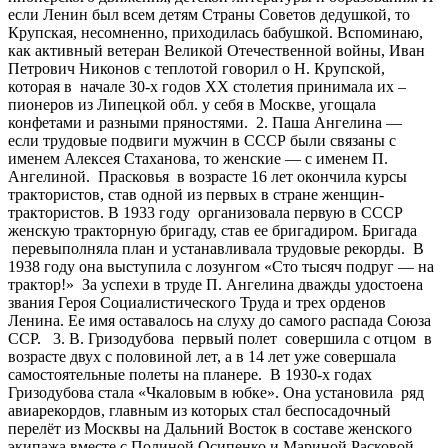
если Ленин был всем детям Страны Советов дедушкой, то
Крупская, несомненно, приходилась бабушкой. Вспоминаю,
как активный ветеран Великой Отечественной войны, Иван
Петрович Никонов с теплотой говорил о Н. Крупской,
которая в начале 30-х годов ХХ столетия принимала их –
пионеров из Липецкой обл. у себя в Москве, угощала
конфетами и разными пряностями. 2. Паша Ангелина —
если трудовые подвиги мужчин в СССР были связаны с
именем Алексея Стаханова, то женские — с именем П.
Ангелиной. Прасковья в возрасте 16 лет окончила курсы
трактористов, став одной из первых в стране женщин-
трактористов. В 1933 году организовала первую в СССР
женскую тракторную бригаду, став ее бригадиром. Бригада
перевыполняла план и устанавливала трудовые рекорды. В
1938 году она выступила с лозунгом «Сто тысяч подруг — на
трактор!» За успехи в труде П. Ангелина дважды удостоена
звания Героя Социалистического Труда и трех орденов
Ленина. Ее имя оставалось на слуху до самого распада Союза
ССР. 3. В. Гризодубова первый полет совершила с отцом в
возрасте двух с половиной лет, а в 14 лет уже совершала
самостоятельные полеты на планере. В 1930-х годах
Гризодубова стала «Чкаловым в юбке». Она установила ряд
авиарекордов, главным из которых стал беспосадочный
перелёт из Москвы на Дальний Восток в составе женского
экипажа вместе с Полиной Осипенко и Мариной Расковой