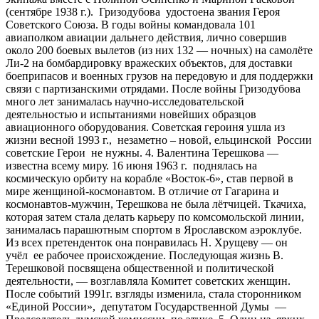
(сентябре 1938 г.). Гризодубова удостоена звания Героя
Советского Союза. В годы войны командовала 101
авиаполком авиации дальнего действия, лично совершив
около 200 боевых вылетов (из них 132 — ночных) на самолёте
Ли-2 на бомбардировку вражеских объектов, для доставки
боеприпасов и военных грузов на передовую и для поддержки
связи с партизанскими отрядами. После войны Гризодубова
много лет занималась научно-исследовательской
деятельностью и испытаниями новейших образцов
авиационного оборудования. Советская героиня ушла из
жизни весной 1993 г., незаметно – новой, ельцинской России
советские Герои не нужны. 4. Валентина Терешкова —
известна всему миру. 16 июня 1963 г. поднялась на
космическую орбиту на корабле «Восток-6», став первой в
мире женщиной-космонавтом. В отличие от Гагарина и
космонавтов-мужчин, Терешкова не была лётчицей. Ткачиха,
которая затем стала делать карьеру по комсомольской линии,
занималась парашютным спортом в Ярославском аэроклубе.
Из всех претенденток она понравилась Н. Хрущеву — он
учёл ее рабочее происхождение. Последующая жизнь В.
Терешковой посвящена общественной и политической
деятельности, — возглавляла Комитет советских женщин.
После событий 1991г. взгляды изменила, стала сторонником
«Единой России», депутатом Государственной Думы —