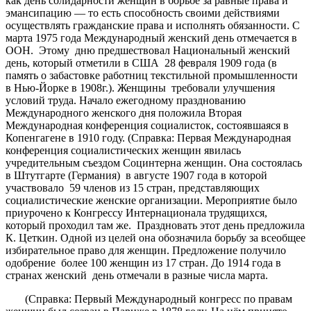
как день солидарности женщин в борьбе за равные права и
эмансипацию — то есть способность своими действиями
осуществлять гражданские права и исполнять обязанности. С
марта 1975 года Международный женский день отмечается в
ООН. Этому дню предшествовал Национальный женский
день, который отметили в США 28 февраля 1909 года (в
память о забастовке работниц текстильной промышленности
в Нью-Йорке в 1908г.). Женщины требовали улучшения
условий труда. Начало ежегодному празднованию
Международного женского дня положила Вторая
Международная конференция социалисток, состоявшаяся в
Копенгагене в 1910 году. (Справка: Первая Международная
конференция социалистических женщин явилась
учредительным съездом Социнтерна женщин. Она состоялась
в Штутгарте (Германия) в августе 1907 года в которой
участвовало 59 членов из 15 стран, представляющих
социалистические женские организации. Мероприятие было
приурочено к Конгрессу Интернационала трудящихся,
который проходил там же. Праздновать этот день предложила
К. Цеткин. Одной из целей она обозначила борьбу за всеобщее
избирательное право для женщин. Предложение получило
одобрение более 100 женщин из 17 стран. До 1914 года в
странах женский день отмечали в разные числа марта.
(Справка: Первый Международный конгресс по правам