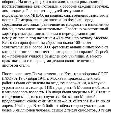
обороне. На всех улицах и площадях копали рвы, ставили
противотанковые ежи, готовили к обороне каждый переулок,
дом, подъезд. Большинство друзей дежурили в
подразделениях МПВО, на водных спасательных станциях и
постах. Немецкая авиация постоянно бомбила город,
сбрасывали листовки, различные по мощности и назначению
бомбы, в том числе зажигательные. Особенно ожесточенный
характер немецкая авиация вела в период реализации
немцами плана под названием «Тайфун» по захвату Москвы.
Всего на город фашисты сбросили около 100 тысяч
зажигательных и более 1600 фугасных авиационных бомб от
которых возникло множество пожаров и возгораний. Сергей
по – прежнему учился в ремесленном училище. А вместо
практики они с товарищами делали окопные печи из
листовой стали.
Постановлением Государственного Комитета обороны СССР
(ГКО) от 19 октября 1941 г. Москва и прилежащие к ней
районы были объявлены на осадном положении, а в случае
угрозы захвата столицы 1119 предприятий Москвы и области
планировалось взорвать. Но люди были уверены в И. Сталина
и надеялись — этого не случится. Битва под Москвой
продолжалась около семи месяцев – с 30 сентября 1941г. по 20
апреля 1942 года. В этой бойне с обеих сторон участвовало
более 3 миллионов человек, свыше 2 тысяч самолетов, 3 тысяч