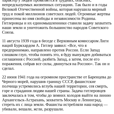
характер у людей проявляется в трудных, опасных,
непредсказуемых жизненных ситуациях. Так было и в годы
Великой Отечественной войны, которая нарушила мирный
труд и покой миллионов советских людей. Огромные жертвы
принесены во имя свободы и независимости Родины.
Гитлеровцы и их единомышленники ставили задачу захватить
наши земли и уничтожить большинство народов Советского
Союза.
11 августа 1939 года в беседе с Верховным комиссаром Лиги
наций Буркхардом А. Гитлер заявил: «Все, что я
предпринимаю, направлено против России. Если Запад
слишком глуп, чтобы понять это, я буду вынужден добиваться
соглашения с Россией, разбить Запад, а затем, после его
поражения, собрав все силы, двинуться на Россию». Так он и
сделал.
22 июня 1941 года на огромном пространстве от Баренцева до
Черного морей, нарушив границу СССР, фашистские
полчища устремились вглубь нашей территории, сея смерть,
горе и страдания людям нашей страны. Задача гитлеровцев
заключалась в том, чтобы до зимних холодов выйти на линию
Архангельск-Астрахань, захватить Москву и Ленинград,
стереть их с лица земли. Фашисты истребляли наш народ —
убивали, вешали, жгли, разрушали.