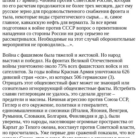
штаба 17 армии): «Война против Советской России, которая
по его расчетам продолжится не более трех месяцев, даст ему
русское зерно для продовольственного снабжения фронта и
тыла, некоторые виды стратегического сырья… и, самое
главное, кавказскую нефть для вермахта. За все время
подготовки к войне против СССР вопрос о превентивном
нападении со стороны России ни разу серьезно не
рассматривался. Необходимые на этот случай оборонительные
мероприятия не проводились…».
Война с фашизмом была тяжелой и жестокой. Но народ
выстоял и победил. На фронтах Великой Отечественной
войны уничтожено около 75% всех фашистских войск и их
сателлитов. За годы войны Красная Армия уничтожила 626
дивизий стран «оси», из которых 506 германские (3).
Отрицать этот общеизвестный факт может не знающий или
сознательно игнорирующий общеизвестные факты. Истребить
славян гитлеровцам не удалось, это сделали другие –
предатели и масоны. Начиная агрессию против Союза ССР,
Гитлер и его окружение, политики и генералитет,
единомышленники и союзники (Италия, Япония, Венгрия,
Румыния, Словакия, Болгария, Финляндия и др.), были
уверены, что народы, населяющие огромные пространства от
Карпат до Тихого океана, восстанут против Советской власти,
но просчитались. Уже первые дни сражений показали, что все