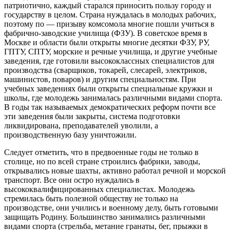
патриотично, каждый старался приносить пользу городу и
государству в целом. Страна нуждалась в молодых рабочих,
поэтому по — призыву комсомола многие пошли учиться в
фабрично-заводские училища (ФЗУ). В советское время в
Москве и области были открыты многие десятки ФЗУ, РУ,
ГПТУ, СПТУ, морские и речные училища, и другие учебные
заведения, где готовили высококлассных специалистов для
производства (сварщиков, токарей, слесарей, электриков,
машинистов, поваров) и другим специальностям. При
учебных заведениях были открыты специальные кружки и
школы, где молодежь занималась различными видами спорта.
В годы так называемых демократических реформ почти все
эти заведения были закрыты, система подготовки
ликвидирована, преподавателей уволили, а
производственную базу уничтожили.
Следует отметить, что в предвоенные годы не только в
столице, но по всей стране строились фабрики, заводы,
открывались новые шахты, активно работал речной и морской
транспорт. Все они остро нуждались в
высококвалифицированных специалистах. Молодежь
стремилась быть полезной обществу не только на
производстве, они учились и военному делу, быть готовыми
защищать Родину. Большинство занимались различными
видами спорта (стрельба, метание гранаты, бег, прыжки в