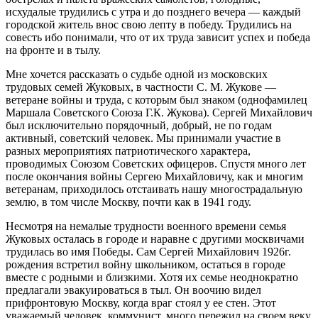
исхудалые трудились с утра и до позднего вечера — каждый
городской житель внос свою лепту в победу. Трудились на
совесть ибо понимали, что от их труда зависит успех и победа
на фронте и в тылу.
Мне хочется рассказать о судьбе одной из московских
трудовых семей Жуковых, в частности С. М. Жукове —
ветеране войны и труда, с которым был знаком (однофамилец
Маршала Советского Союза Г.К. Жукова). Сергей Михайлович
был исключительно порядочный, добрый, не по годам
активный, советский человек. Мы принимали участие в
разных мероприятиях патриотического характера,
проводимых Союзом Советских офицеров. Спустя много лет
после окончания войны Сергею Михайловичу, как и многим
ветеранам, приходилось отстаивать нашу многострадальную
землю, в том числе Москву, почти как в 1941 году.
Несмотря на немалые трудности военного времени семья
Жуковых осталась в городе и наравне с другими москвичами
трудилась во имя Победы. Сам Сергей Михайлович 1926г.
рождения встретил войну школьником, остаться в городе
вместе с родными и близкими. Хотя их семье неоднократно
предлагали эвакуироваться в тыл. Он воочию видел
прифронтовую Москву, когда враг стоял у ее стен. Этот
уважаемый человек, коммунист, много пережил на своем веку,