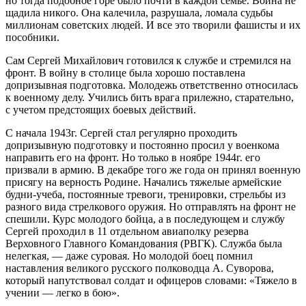
но тогда подобное горе было почти в каждой семье. Война не
щадила никого. Она калечила, разрушала, ломала судьбы
миллионам советских людей. И все это творили фашисты и их
пособники.
Сам Сергей Михайлович готовился к службе и стремился на
фронт. В войну в столице была хорошо поставлена
допризывная подготовка. Молодежь ответственно относилась
к военному делу. Учились бить врага прилежно, старательно,
с учетом предстоящих боевых действий.
С начала 1943г. Сергей стал регулярно проходить
допризывную подготовку и постоянно просил у военкома
направить его на фронт. Но только в ноябре 1944г. его
призвали в армию. В декабре того же года он принял военную
присягу на верность Родине. Начались тяжелые армейские
будни-учеба, постоянные тревоги, тренировки, стрельбы из
разного вида стрелкового оружия. Но отправлять на фронт не
спешили. Курс молодого бойца, а в последующем и службу
Сергей проходил в 11 отдельном авиаполку резерва
Верховного Главного Командования (РВГК). Служба была
нелегкая, — даже суровая. Но молодой боец помнил
наставления великого русского полководца А. Суворова,
который напутствовал солдат и офицеров словами: «Тяжело в
учении — легко в бою».