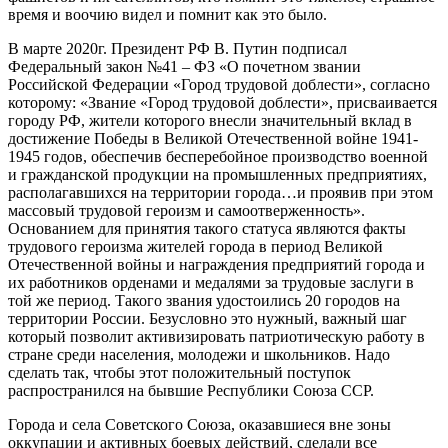
время и воочию видел и помнит как это было.
В марте 2020г. Президент РФ В. Путин подписал
Федеральный закон №41 – ФЗ «О почетном звании
Российской Федерации «Город трудовой доблести», согласно
которому: «Звание «Город трудовой доблести», присваивается
городу РФ, жители которого внесли значительный вклад в
достижение Победы в Великой Отечественной войне 1941-
1945 годов, обеспечив бесперебойное производство военной
и гражданской продукции на промышленных предприятиях,
располагавшихся на территории города…и проявив при этом
массовый трудовой героизм и самоотверженность».
Основанием для принятия такого статуса являются факты
трудового героизма жителей города в период Великой
Отечественной войны и награждения предприятий города и
их работников орденами и медалями за трудовые заслуги в
той же период. Такого звания удостоились 20 городов на
территории России. Безусловно это нужный, важный шаг
который позволит активизировать патриотическую работу в
стране среди населения, молодежи и школьников. Надо
сделать так, чтобы этот положительный поступок
распространился на бывшие Республики Союза ССР.
Города и села Советского Союза, оказавшиеся вне зоны
оккупации и активных боевых действий, сделали все