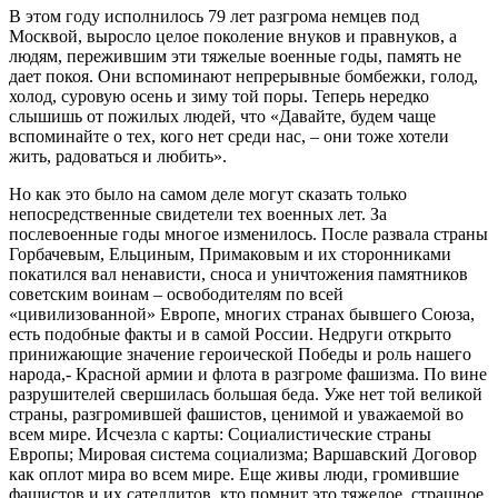
В этом году исполнилось 79 лет разгрома немцев под
Москвой, выросло целое поколение внуков и правнуков, а
людям, пережившим эти тяжелые военные годы, память не
дает покоя. Они вспоминают непрерывные бомбежки, голод,
холод, суровую осень и зиму той поры. Теперь нередко
слышишь от пожилых людей, что «Давайте, будем чаще
вспоминайте о тех, кого нет среди нас, – они тоже хотели
жить, радоваться и любить».
Но как это было на самом деле могут сказать только
непосредственные свидетели тех военных лет. За
послевоенные годы многое изменилось. После развала страны
Горбачевым, Ельциным, Примаковым и их сторонниками
покатился вал ненависти, сноса и уничтожения памятников
советским воинам – освободителям по всей
«цивилизованной» Европе, многих странах бывшего Союза,
есть подобные факты и в самой России. Недруги открыто
принижающие значение героической Победы и роль нашего
народа,- Красной армии и флота в разгроме фашизма. По вине
разрушителей свершилась большая беда. Уже нет той великой
страны, разгромившей фашистов, ценимой и уважаемой во
всем мире. Исчезла с карты: Социалистические страны
Европы; Мировая система социализма; Варшавский Договор
как оплот мира во всем мире. Еще живы люди, громившие
фашистов и их сателлитов, кто помнит это тяжелое, страшное