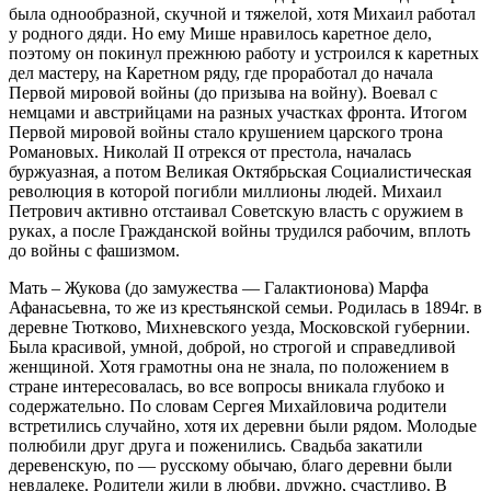
была однообразной, скучной и тяжелой, хотя Михаил работал
у родного дяди. Но ему Мише нравилось каретное дело,
поэтому он покинул прежнюю работу и устроился к каретных
дел мастеру, на Каретном ряду, где проработал до начала
Первой мировой войны (до призыва на войну). Воевал с
немцами и австрийцами на разных участках фронта. Итогом
Первой мировой войны стало крушением царского трона
Романовых. Николай II отрекся от престола, началась
буржуазная, а потом Великая Октябрьская Социалистическая
революция в которой погибли миллионы людей. Михаил
Петрович активно отстаивал Советскую власть с оружием в
руках, а после Гражданской войны трудился рабочим, вплоть
до войны с фашизмом.
Мать – Жукова (до замужества — Галактионова) Марфа
Афанасьевна, то же из крестьянской семьи. Родилась в 1894г. в
деревне Тютково, Михневского уезда, Московской губернии.
Была красивой, умной, доброй, но строгой и справедливой
женщиной. Хотя грамотны она не знала, по положением в
стране интересовалась, во все вопросы вникала глубоко и
содержательно. По словам Сергея Михайловича родители
встретились случайно, хотя их деревни были рядом. Молодые
полюбили друг друга и поженились. Свадьба закатили
деревенскую, по — русскому обычаю, благо деревни были
невдалеке. Родители жили в любви, дружно, счастливо. В