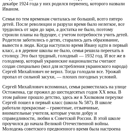
декабре 1924 года у них родился первенец, которого назвали
Иваном.
Семья по тем временам считалась не большой, всего пятеро
детей. После революции и разрухи время было нелегкое, все
трудились от зари до зари, а достатка не было, поэтому
строили планы на будущее, с учетом потребности учить детей.
Родители заботились о детях, старались дать образование,
вывести в люди. Когда наступило время Ивану идти в первый
класс, а в деревне школы не было, семья решила переехать в
столицу. Это был трудный, голодный — 1932 год. И все же в
голодомор, который украинские националисты считают
создан специально (мол для истребления украинского народа)
Сергей Михайлович не верил. Тогда голодали все. Урожай
пропал от сильной засухи, — плохих погодных условий.
Сергей Михайлович вспоминал, семья разместилась на улице
Остоженка, где прожил до шестидесятых годов ХХ века. В
этом районе прошло детство, здесь же в Хилковом переулке
Сергей пошел в первый класс (школа № 587). В школе
работали прекрасные – грамотные, отзывчивые,
внимательные учителя, которые учили добру и
справедливости, любви к Советской России. В этой школе
проучился до начала Великой Отечественной войны.
Молодежь советского предвоенного время была настроена