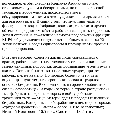
возможное, чтобы снабдить Красную Армию не только
стрелковым оружием и боеприпасами, но и первоклассной
техникой и вооружением, продовольствием и
обмундированием – всем в чем нуждалась наша армия и флот
для разгрома врага. В связи с тем, что мужчины ушли на
фронт, — на заводах, фабриках, колхозах, совхозах и других
объектах народного хозяйства работали женщины, подростки,
дети и старики. К сожалению несмотря предложения фракции
КПРФ об учреждения статуса «дети войны», даже в год 75
летия Великой Победы единороссы и президент эти просьбы
проигнорировали.
В стране массово уходят из жизни люди сражавшиеся с
врагом, работавшие в тылу, стоявшие у станков и пахавшие
землю женщины, подростки, люди добывавшие уголь и руду в
шахтах. Все они были заняты полезным трудом, притом
рабочих рук не хватало. Но прошло более 75 лет и дети,
внуки, правнуки тех, кто героически воевал и трудился
остались без работы. Как понять, что в городах «доблести и
славы» безработица? За годы «реформ» в стране разрушено 80
тыс. фабрик и заводов на которых в войну работали
труженики тыла — отцы, матери, деды и прадеды нынешних
безработных. Вот данные по безработице в некоторых городах
«трудовой доблести»: Самара – более 11 тыс. безработных;
Нижний Новгород – 16,5 тыс.; Саратов — 18, 5 тыс;