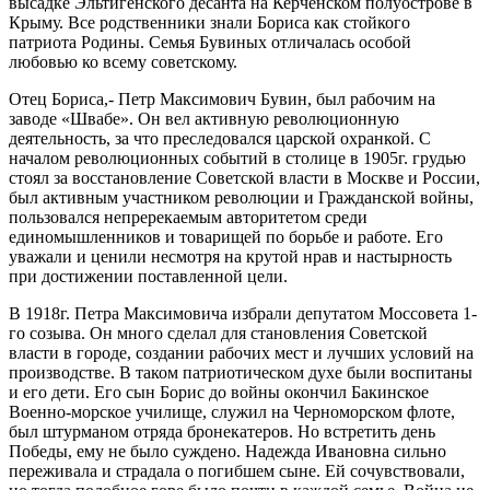
высадке Эльтигенского десанта на Керченском полуострове в
Крыму. Все родственники знали Бориса как стойкого
патриота Родины. Семья Бувиных отличалась особой
любовью ко всему советскому.
Отец Бориса,- Петр Максимович Бувин, был рабочим на
заводе «Швабе». Он вел активную революционную
деятельность, за что преследовался царской охранкой. С
началом революционных событий в столице в 1905г. грудью
стоял за восстановление Советской власти в Москве и России,
был активным участником революции и Гражданской войны,
пользовался непререкаемым авторитетом среди
единомышленников и товарищей по борьбе и работе. Его
уважали и ценили несмотря на крутой нрав и настырность
при достижении поставленной цели.
В 1918г. Петра Максимовича избрали депутатом Моссовета 1-
го созыва. Он много сделал для становления Советской
власти в городе, создании рабочих мест и лучших условий на
производстве. В таком патриотическом духе были воспитаны
и его дети. Его сын Борис до войны окончил Бакинское
Военно-морское училище, служил на Черноморском флоте,
был штурманом отряда бронекатеров. Но встретить день
Победы, ему не было суждено. Надежда Ивановна сильно
переживала и страдала о погибшем сыне. Ей сочувствовали,