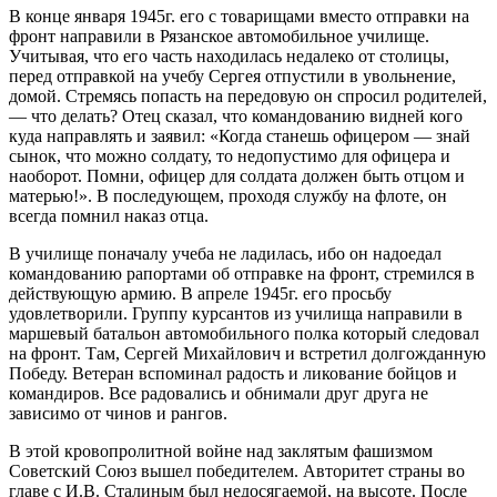
В конце января 1945г. его с товарищами вместо отправки на
фронт направили в Рязанское автомобильное училище.
Учитывая, что его часть находилась недалеко от столицы,
перед отправкой на учебу Сергея отпустили в увольнение,
домой. Стремясь попасть на передовую он спросил родителей,
— что делать? Отец сказал, что командованию видней кого
куда направлять и заявил: «Когда станешь офицером — знай
сынок, что можно солдату, то недопустимо для офицера и
наоборот. Помни, офицер для солдата должен быть отцом и
матерью!». В последующем, проходя службу на флоте, он
всегда помнил наказ отца.
В училище поначалу учеба не ладилась, ибо он надоедал
командованию рапортами об отправке на фронт, стремился в
действующую армию. В апреле 1945г. его просьбу
удовлетворили. Группу курсантов из училища направили в
маршевый батальон автомобильного полка который следовал
на фронт. Там, Сергей Михайлович и встретил долгожданную
Победу. Ветеран вспоминал радость и ликование бойцов и
командиров. Все радовались и обнимали друг друга не
зависимо от чинов и рангов.
В этой кровопролитной войне над заклятым фашизмом
Советский Союз вышел победителем. Авторитет страны во
главе с И.В. Сталиным был недосягаемой, на высоте. После