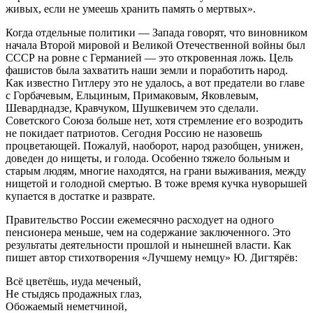
живых, если не умеешь хранить память о мертвых».
Когда отдельные политики — Запада говорят, что виновником
начала Второй мировой и Великой Отечественной войны был
СССР на ровне с Германией — это откровенная ложь. Цель
фашистов была захватить наши земли и поработить народ.
Как известно Гитлеру это не удалось, а вот предатели во главе
с Горбачевым, Ельциным, Примаковым, Яковлевым,
Шеварднадзе, Кравчуком, Шушкевичем это сделали.
Советского Союза больше нет, хотя стремление его возродить
не покидает патриотов. Сегодня Россию не назовешь
процветающей. Пожалуй, наоборот, народ разобщен, унижен,
доведен до нищеты, и голода. Особенно тяжело больным и
старым людям, многие находятся, на грани выживания, между
нищетой и голодной смертью. В тоже время кучка нуворышей
купается в достатке и разврате.
Правительство России ежемесячно расходует на одного
пенсионера меньше, чем на содержание заключенного. Это
результаты деятельности прошлой и нынешней власти. Как
пишет автор стихотворения «Лучшему немцу» Ю. Дигтярёв:
Всё цветёшь, иуда меченый,
Не стыдясь продажных глаз,
Обожаемый неметчиной,