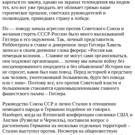
караться по закону, однако на экранах телевидения мы видим
тех, кто вот уже тридцать лет обливает грязью наше
героическое прошлое, советских руководителей и
полководцев, приведших страну к победе.
По — поводу начала агрессии против Советского Союза и
желания стереть СССР-Россию было много высказываний
Гитлера и его окружения.
Так, личный представитель
Риббентропа в ставке и доверенное лицо Гитлера Хавель
записал в своем дневнике слова фюрера: «Россия как
немецкая колония… Славяне не могут сами организоваться,
они подлежат организации… почему мы начали войну без
инсценированного инцидента и без объявления? История нас
не спросит, каков был наш повод. Перед историей я предстану
как человек, уничтоживший большевизм, будто без повода
или с ним». Поэтому все, кто против Советской власти и
большевиков становятся единомышленниками главного
фашистского палача – Гитлера.
Руководство Союза ССР и лично Сталин в отношении
немецкого народа и Германии подобное не говорил.
Наоборот, когда на Ялтинской конференции союзники США и
Англии (Рузвельт и Черчилль), поставили вопрос о
расчленении Германии на несколько отдельных территорий –
Сталин выступил против. Несмотря на общеизвестную