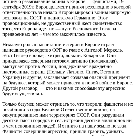
истину о развязывание войны в Европе — фашистами, 19
сентября 2019г. Европарламент принял резолюцию в которой
ответственность за начало Второй мировой войны напрямую
возложил на СССР и нацистскую Германию. Этот
провокационный, не дружественный жест свидетельство
того, что Европа идет по — пути бесноватого Гитлера
предвоенных лет – чем это закончилось известно.
Немалую роль в нагнетании истерии в Европе играет
нынешнее руководство ФРГ во главе с Ангелой Меркель.
Этот Гитлер в юбке,- хитрый, ловкий. Коварный. Они
прикрываясь северным потоком активно (помалкивая),
выступает против России, поддерживает враждебно
настроенные страны (Польшу, Латвию, Литву, Эстонию,
Украину) и другие, закладывает создавая опасный прецедент
на будущее, который может привести к новой войне в Европе.
Другой разговор, — кто и какими способами эту агрессию
будут осуществлять.
Только безумец может отрицать то, что творили фашисты и их
пособники в годы Великой Отечественной войны, на
оккупированных ими территориях СССР. Они разрушили
десятки тысяч городов и сел, истребив десятки миллионов ни
в чем неповинных людей. Их никто на нашу землю не звал.
Фашисты совершили агрессию, пришли грабить, убивать,