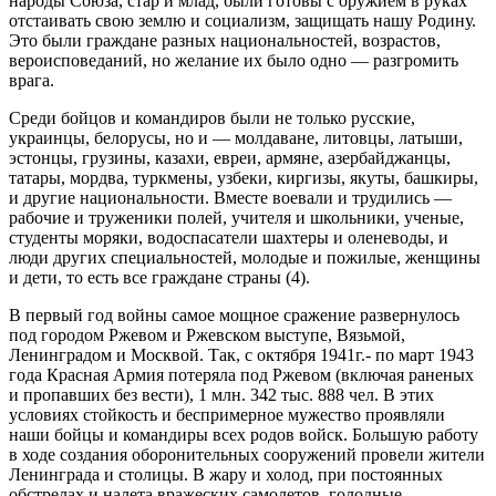
народы Союза, стар и млад, были готовы с оружием в руках
отстаивать свою землю и социализм, защищать нашу Родину.
Это были граждане разных национальностей, возрастов,
вероисповеданий, но желание их было одно — разгромить
врага.
Среди бойцов и командиров были не только русские,
украинцы, белорусы, но и — молдаване, литовцы, латыши,
эстонцы, грузины, казахи, евреи, армяне, азербайджанцы,
татары, мордва, туркмены, узбеки, киргизы, якуты, башкиры,
и другие национальности. Вместе воевали и трудились —
рабочие и труженики полей, учителя и школьники, ученые,
студенты моряки, водоспасатели шахтеры и оленеводы, и
люди других специальностей, молодые и пожилые, женщины
и дети, то есть все граждане страны (4).
В первый год войны самое мощное сражение развернулось
под городом Ржевом и Ржевском выступе, Вязьмой,
Ленинградом и Москвой. Так, с октября 1941г.- по март 1943
года Красная Армия потеряла под Ржевом (включая раненых
и пропавших без вести), 1 млн. 342 тыс. 888 чел. В этих
условиях стойкость и беспримерное мужество проявляли
наши бойцы и командиры всех родов войск. Большую работу
в ходе создания оборонительных сооружений провели жители
Ленинграда и столицы. В жару и холод, при постоянных
обстрелах и налета вражеских самолетов, голодные,