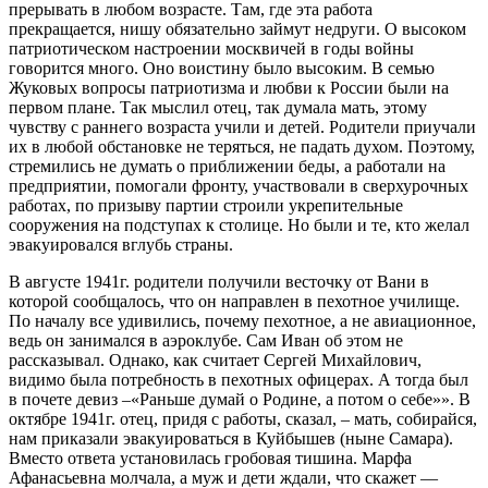
прерывать в любом возрасте. Там, где эта работа
прекращается, нишу обязательно займут недруги. О высоком
патриотическом настроении москвичей в годы войны
говорится много. Оно воистину было высоким. В семью
Жуковых вопросы патриотизма и любви к России были на
первом плане. Так мыслил отец, так думала мать, этому
чувству с раннего возраста учили и детей. Родители приучали
их в любой обстановке не теряться, не падать духом. Поэтому,
стремились не думать о приближении беды, а работали на
предприятии, помогали фронту, участвовали в сверхурочных
работах, по призыву партии строили укрепительные
сооружения на подступах к столице. Но были и те, кто желал
эвакуировался вглубь страны.
В августе 1941г. родители получили весточку от Вани в
которой сообщалось, что он направлен в пехотное училище.
По началу все удивились, почему пехотное, а не авиационное,
ведь он занимался в аэроклубе. Сам Иван об этом не
рассказывал. Однако, как считает Сергей Михайлович,
видимо была потребность в пехотных офицерах. А тогда был
в почете девиз –«Раньше думай о Родине, а потом о себе»». В
октябре 1941г. отец, придя с работы, сказал, – мать, собирайся,
нам приказали эвакуироваться в Куйбышев (ныне Самара).
Вместо ответа установилась гробовая тишина. Марфа
Афанасьевна молчала, а муж и дети ждали, что скажет —