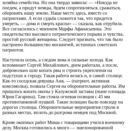
хозяйка семейства. Но она твердо заявила: — «Никуда не
поедем, а придут немцы, будем сопротивляться, сражаться,
оборонять нашу землю. Наше место здесь, вместе со
патриотами. А если судьба сложится так, что придется
умереть, — дома и смерть красна» — сказала, как отрубила.
Все согласились с мнением Марфы Афанасьевны. Это
свидетельство высокого патриотического порыва и чувства,
простой русской женщины. Следует признать, что так было
настроено большинство москвичей, истинных советских
патриотов.
Наступила осень, а следом зима и сильные холода. Как
вспоминает Сергей Михайлович, днем работали, а после,
добровольно шли копать рвы и строить укрепления на
подступах к городу. Такая работа велась и, в самой столице.
Как-то соседская девушка Аня, — (патриот, активная
комсомолка), позвала Сергея на оборонительные работы. Им
пришлось копать окопы у Калужской заставы (ныне площадь
Юрия Гагарина). Там стояла огневая позиция с 45 мм
противотанковой пушкой. Такие позиции были повсюду на
дорогах столицы. Оборонительные мероприятия строли в
разных местах, вплоть до разгрома немцев под Москвой.
Кроме окопных работ Миша с товарищами учился военному
делу. Москва готовились к много — эшелонированной