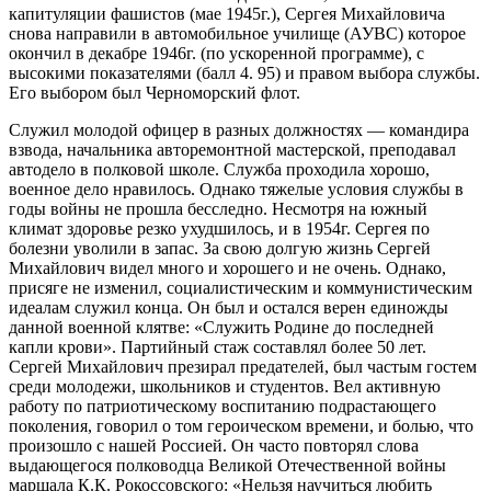
капитуляции фашистов (мае 1945г.), Сергея Михайловича
снова направили в автомобильное училище (АУВС) которое
окончил в декабре 1946г. (по ускоренной программе), с
высокими показателями (балл 4. 95) и правом выбора службы.
Его выбором был Черноморский флот.
Служил молодой офицер в разных должностях — командира
взвода, начальника авторемонтной мастерской, преподавал
автодело в полковой школе. Служба проходила хорошо,
военное дело нравилось. Однако тяжелые условия службы в
годы войны не прошла бесследно. Несмотря на южный
климат здоровье резко ухудшилось, и в 1954г. Сергея по
болезни уволили в запас. За свою долгую жизнь Сергей
Михайлович видел много и хорошего и не очень. Однако,
присяге не изменил, социалистическим и коммунистическим
идеалам служил конца. Он был и остался верен единожды
данной военной клятве: «Служить Родине до последней
капли крови». Партийный стаж составлял более 50 лет.
Сергей Михайлович презирал предателей, был частым гостем
среди молодежи, школьников и студентов. Вел активную
работу по патриотическому воспитанию подрастающего
поколения, говорил о том героическом времени, и болью, что
произошло с нашей Россией. Он часто повторял слова
выдающегося полководца Великой Отечественной войны
маршала К.К. Рокоссовского: «Нельзя научиться любить