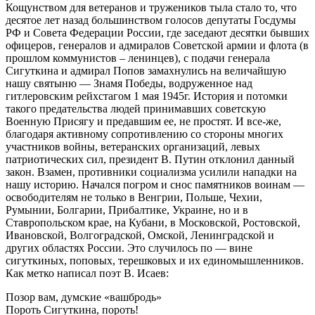
Кощунством для ветеранов и тружеников тыла стало то, что
десятое лет назад большинством голосов депутаты Госдумы
РФ и Совета Федерации России, где заседают десятки бывших
офицеров, генералов и адмиралов Советской армии и флота (в
прошлом коммунистов – ленинцев), с подачи генерала
Сигуткина и адмирал Попов замахнулись на величайшую
нашу святыню — Знамя Победы, водруженное над
гитлеровским рейхстагом 1 мая 1945г. История и потомки
такого предательства людей принимавших советскую
Военную Присягу и предавшим ее, не простят. И все-же,
благодаря активному сопротивлению со стороны многих
участников войны, ветеранских организаций, левых
патриотических сил, президент В. Путин отклонил данный
закон. Взамен, противники социализма усилили нападки на
нашу историю. Начался погром и снос памятников воинам —
освободителям не только в Венгрии, Польше, Чехии,
Румынии, Болгарии, Прибалтике, Украине, но и в
Ставропольском крае, на Кубани, в Московской, Ростовской,
Ивановской, Волгоградской, Омской, Ленинградской и
других областях России. Это случилось по — вине
сигуткиных, поповых, терешковых и их единомышленников.
Как метко написал поэт В. Исаев:
Позор вам, думские «вашбродь»
Пороть Сигуткина, пороть!