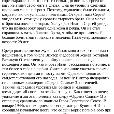
горе старалась не выносить из семьи. До войны Сергей ни
разу не видел свою мать в слезах. Она не уронила слезинки,
провожая сына на фронт. Поэтому, удивление было большим,
когда ночью он услышал плачь мамы. Открыв глаза Сергей
увидел мать стоящей у кровати старшего брата. Они молча
отбросила одеяло, которым был укрыт Иван и Сергей увидел,
что на правом боку брата одна кожа и ребра. Он не стал
спрашивать мать о болезни брата, чтобы не причинять ей
больше боль, а мать плакала и молчала. Иван умер молодым, в
возрасте 28 лет.
Среди родственников Жуковых было много тех, кто воевал с
фашистами, в том числе Виктор Федорович Усачев, который
Великую Отечественную войну прошел с первого до
последнего дня. Он, как и брат Иван, рассказывать о войне, а
тем более о себе не любил. Считал излишне хвастать своими
героическими делами и поступками. Однако о подвигах
свидетельствовали его награды. За войну Виктор Фёдорович
стал полным кавалером «Ордена Славы» 3-х степеней.
Такими наградами удостаивали бойцов и младший
командирский состав за особые заслуги. Как известно почет,
уважение и льготы полному кавалеру «Ордена Славы» (3-х
степеней) сравнимы со званием Героя Советского Союза. В
январе 1944г. к ним приехала сестра матери Бувина Н.И. и
сообщила печальную весть, что ее сын Борис погиб в бою при