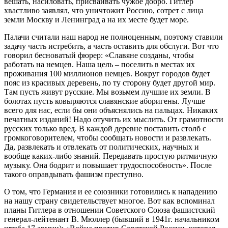
вешать, насиловать, присваивать чужое добро. Гитлер
хвастливо заявлял, что уничтожит Россию, сотрет с лица
земли Москву и Ленинград а на их месте будет море.
Палачи считали наш народ не полноценным, поэтому ставили
задачу часть истребить, а часть оставить для обслуги. Вот что
говорил бесноватый фюрер: «Славяне созданы, чтобы
работать на немцев. Наша цель – поселить в местах их
проживания 100 миллионов немцев. Вокруг городов будет
пояс из красивых деревень, по ту сторону будет другой мир.
Там пусть живут русские. Мы возьмем лучшие их земли. В
болотах пусть ковыряются славянские аборигены. Лучше
всего для нас, если бы они объяснялись на пальцах. Никаких
печатных изданий! Надо отучить их мыслить. От грамотности
русских только вред. В каждой деревне поставить столб с
громкоговорителем, чтобы сообщать новости и развлекать.
Да, развлекать и отвлекать от политических, научных и
вообще каких-либо знаний. Передавать простую ритмичную
музыку. Она бодрит и повышает трудоспособность». После
такого оправдывать фашизм преступно.
О том, что Германия и ее союзники готовились к нападению
на нашу страну свидетельствует многое. Вот как вспоминал
планы Гитлера в отношении Советского Союза фашистский
генерал-лейтенант В. Мюллер (бывший в 1941г. начальником