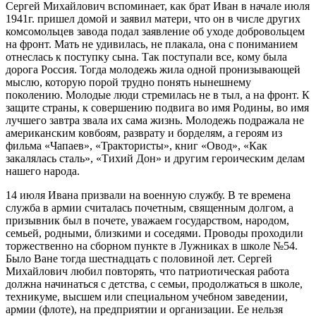
Сергей Михайлович вспоминает, как брат Иван в начале июля
1941г. пришел домой и заявил матери, что он в числе других
комсомольцев завода подал заявление об уходе добровольцем
на фронт. Мать не удивилась, не плакала, она с пониманием
отнеслась к поступку сына. Так поступали все, кому была
дорога Россия. Тогда молодежь жила одной пронизывающей
мыслю, которую порой трудно понять нынешнему
поколению. Молодые люди стремилась не в тыл, а на фронт. К
защите страны, к совершению подвига во имя Родины, во имя
лучшего завтра звала их сама жизнь. Молодежь подражала не
американским ковбоям, разврату и борделям, а героям из
фильма «Чапаев», «Трактористы», книг «Овод», «Как
закалялась сталь», «Тихий Дон» и другим героическим делам
нашего народа.
14 июля Ивана призвали на военную службу. В те времена
служба в армии считалась почетным, священным долгом, а
призывник был в почете, уважаем государством, народом,
семьей, родными, близкими и соседями. Проводы проходили
торжественно на сборном пункте в Лужниках в школе №54.
Было Ване тогда шестнадцать с половиной лет. Сергей
Михайлович любил повторять, что патриотическая работа
должна начинаться с детства, с семьи, продолжаться в школе,
техникуме, высшем или специальном учебном заведении,
армии (флоте), на предприятии и организации. Ее нельзя