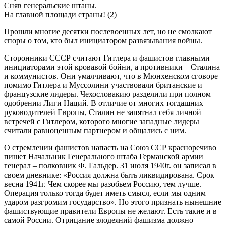
Сняв генеральские штаны.
На главной площади страны! (2)
Прошли многие десятки послевоенных лет, но не смолкают
споры о том, кто был инициатором развязывания войны.
Сторонники СССР считают Гитлера и фашистов главными
инициаторами этой кровавой бойни, а противники – Сталина
и коммунистов. Они умалчивают, что в Мюнхенском сговоре
помимо Гитлера и Муссолини участвовали британские и
французские лидеры. Чехословакию разделили при полном
одобрении Лиги Наций. В отличие от многих тогдашних
руководителей Европы, Сталин не запятнал себя личной
встречей с Гитлером, которого многие западные лидеры
считали равноценным партнером и общались с ним.
О стремлении фашистов напасть на Союз ССР красноречиво
пишет Начальник Генерального штаба Германской армии
генерал – полковник Ф. Гальдер. 31 июля 1940г. он записал в
своем дневнике: «Россия должна быть ликвидирована. Срок –
весна 1941г. Чем скорее мы разобьем Россию, тем лучше.
Операция только тогда будет иметь смысл, если мы одним
ударом разгромим государство». Но этого признать нынешние
фашиствующие правители Европы не желают. Есть такие и в
самой России. Отрицание злодеяний фашизма должно