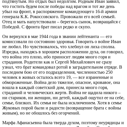
подтянутым. Но отдых был недолгим. Родным Иван заявил,
что гостить будем после победы над врагом и тот же день
убыл на фронт, в распоряжение командующего 16-й армии
генерала К.К. Рокоссовского. Провожали его всей семьей.
Отец и мать напутствовали – берегись сынок, возвращайся с
Победой. С фронта брат писал редко и скупо.
Он вернулся в мае 1944 года в звании лейтенанта — его
комиссовали по состоянию здоровья. Говорить о войне Иван
не любил. Но чувствовалось, что хлебнул он лиха сполна.
Изредка, находясь в хорошем расположении духа, он говорил,
что война это плохо, ибо приносит людям много горя и
страдания. Родители как и Сергей Михайлович не сразу
узнал, что брат командовал ротой в заградительном отряде. В
последнем бою от его подразделения, численностью 250
человек в живых осталось всего 19, — все израненные и
обмороженные. Война дело тяжелое, опасное, кровавое, она
вошла в каждый советский дом, принесла много горя,
страданий и человеческих жертв. Война не щадила никого –
ни стариков, ни женщин, ни детей, каждый ощутил ее на себе,
семье, близких. Их семья не была исключением. Хотя в семье
Жуковых порой были и радости (возвращение брата с войны
живым), но не обошлось без огорчений.
Марфа Афанасьевна была тверда духом, поэтому неурядицы и