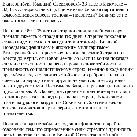
Екатеринбург (бывший Свердловск)- 33 тыс.; в Иркутске –
32,8 тыс. безработных (1). Где же ваша бывшая партийная и
комсомольская совесть господа – правители? Видимо ее не
было тогда – нет и сейчас…
Нынешние 80 – 95 летние старики сполна хлебнули горя,
познали тяжесть и страдания тех дней. Старшее поколение
стало свидетелем как трагедии так и триумфа Великой
Победы над фашизмом и японским милитаризмом.
Разыгравшейся на просторах некогда огромной страны от
Бреста до Курил, от Новой Земли до Каспия война показала
силу и сплоченность нашего народа, непоколебимость и
преданность социалистическому строю. Именно в ходе войны
враг убедился, что сломить стойкость и храбрость нашего
советского народа силой оружия не удастся, поэтому надо
искать другие пути. По замыслу Запада и рекомендации таких
идеологов как А. Даллес, внутренние и внешние враги стали
активно разлагать народ и разрушать страну. В конечном
итоге им удалось разрушить Советский Союз не армадой
танков, самолетов и артиллерии, а путем интриг и
предательства.
Пожилые люди не забыли злодеяния фашистов и крайне
озабочены тем, что определенные силы стремятся принизить
роль Советского Союза в Великой Отечественной войне.