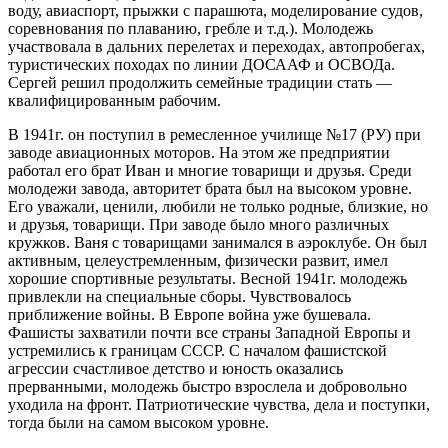
воду, авиаспорт, прыжки с парашюта, моделирование судов,
соревнования по плаванию, гребле и т.д.). Молодежь
участвовала в дальних перелетах и переходах, автопробегах,
туристических походах по линии ДОСААФ и ОСВОДа.
Сергей решил продолжить семейные традиции стать —
квалифицированным рабочим.
В 1941г. он поступил в ремесленное училище №17 (РУ) при
заводе авиационных моторов. На этом же предприятии
работал его брат Иван и многие товарищи и друзья. Среди
молодежи завода, авторитет брата был на высоком уровне.
Его уважали, ценили, любили не только родные, близкие, но
и друзья, товарищи. При заводе было много различных
кружков. Ваня с товарищами занимался в аэроклубе. Он был
активным, целеустремленным, физически развит, имел
хорошие спортивные результаты. Весной 1941г. молодежь
привлекли на специальные сборы. Чувствовалось
приближение войны. В Европе война уже бушевала.
Фашисты захватили почти все страны Западной Европы и
устремились к границам СССР. С началом фашистской
агрессии счастливое детство и юность оказались
прерванными, молодежь быстро взрослела и добровольно
уходила на фронт. Патриотические чувства, дела и поступки,
тогда были на самом высоком уровне.