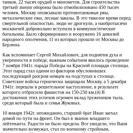
танков, 22 тысяч орудий и минометов. Для строительства
третьей линии обороны было отмобилизовано 450 тысяч
человек. Москву опоясывали противотанковые рвы,
металлические ежи, лесные завалы. В это тяжелое время перед
смертельной опасностью, люди не дрогнули, а наобротысячи
москвичей добровольно вступили в коммунистические
батальоны. Было сформировано и вооружено 16 дивизий
народного ополчения, 11 из которых прошли от Москвы до
Берлина.
Как вспоминает Сергей Михайлович, для поднятия духа и
уверенности в победе, важным событием явилось проведение
7 ноября 1941г. парада Победы на Красной площади столицы.
Этот парад стал одним из факторов обусловивших
последующий разгром немцев на подступах к столице.
Советские войска героически защищали Москву, а 5 декабря
1941г. перешли в решительное наступление, в результате
которого отбросили фашистов на 150-250 км.(4) В
достижении этих успехов огромен вклад тружеников тыла,
среди который была и семья Жуковых.
10 января 1942г. неожиданно, старший брат Иван заехал
домой по пути на фронт. Он был в звании младшего
лейтенанта. Радости не было предела. Все увидели, что Ваня
значительно возмужал, стал по военному стройным,