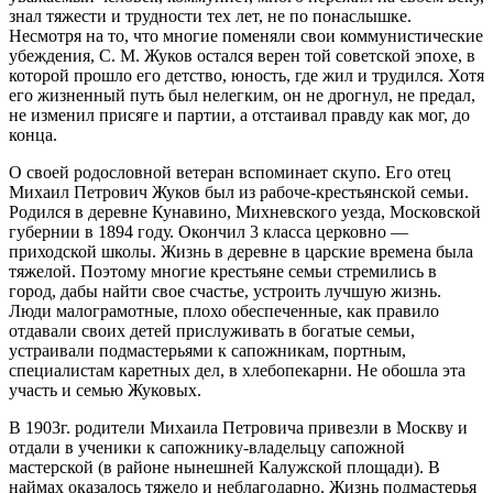
знал тяжести и трудности тех лет, не по понаслышке.
Несмотря на то, что многие поменяли свои коммунистические
убеждения, С. М. Жуков остался верен той советской эпохе, в
которой прошло его детство, юность, где жил и трудился. Хотя
его жизненный путь был нелегким, он не дрогнул, не предал,
не изменил присяге и партии, а отстаивал правду как мог, до
конца.
О своей родословной ветеран вспоминает скупо. Его отец
Михаил Петрович Жуков был из рабоче-крестьянской семьи.
Родился в деревне Кунавино, Михневского уезда, Московской
губернии в 1894 году. Окончил 3 класса церковно —
приходской школы. Жизнь в деревне в царские времена была
тяжелой. Поэтому многие крестьяне семьи стремились в
город, дабы найти свое счастье, устроить лучшую жизнь.
Люди малограмотные, плохо обеспеченные, как правило
отдавали своих детей прислуживать в богатые семьи,
устраивали подмастерьями к сапожникам, портным,
специалистам каретных дел, в хлебопекарни. Не обошла эта
участь и семью Жуковых.
В 1903г. родители Михаила Петровича привезли в Москву и
отдали в ученики к сапожнику-владельцу сапожной
мастерской (в районе нынешней Калужской площади). В
наймах оказалось тяжело и неблагодарно. Жизнь подмастерья