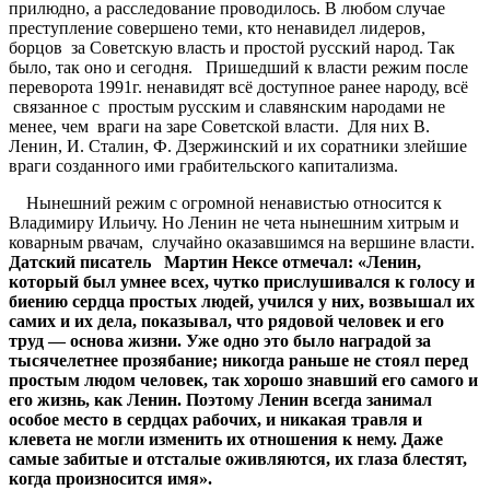
прилюдно, а расследование проводилось. В любом случае
преступление совершено теми, кто ненавидел лидеров,
борцов за Советскую власть и простой русский народ. Так
было, так оно и сегодня. Пришедший к власти режим после
переворота 1991г. ненавидят всё доступное ранее народу, всё
связанное с простым русским и славянским народами не
менее, чем враги на заре Советской власти. Для них В.
Ленин, И. Сталин, Ф. Дзержинский и их соратники злейшие
враги созданного ими грабительского капитализма.
Нынешний режим с огромной ненавистью относится к
Владимиру Ильичу. Но Ленин не чета нынешним хитрым и
коварным рвачам, случайно оказавшимся на вершине власти.
Датский писатель Мартин Нексе отмечал: «Ленин,
который был умнее всех, чутко прислушивался к голосу и
биению сердца простых людей, учился у них, возвышал их
самих и их дела, показывал, что рядовой человек и его
труд — основа жизни. Уже одно это было наградой за
тысячелетнее прозябание; никогда раньше не стоял перед
простым людом человек, так хорошо знавший его самого и
его жизнь, как Ленин. Поэтому Ленин всегда занимал
особое место в сердцах рабочих, и никакая травля и
клевета не могли изменить их отношения к нему. Даже
самые забитые и отсталые оживляются, их глаза блестят,
когда произносится имя».