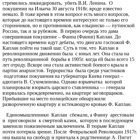
стремились ликвидировать, убить В.И. Ленина. О
покушении на Ильича 30 августа 1918г. вроде известно
немало. В тоже время в этом вопросе есть много вопросов,
которые до настоящего времени интересуют не только его
сторонников, но и противников, как ельцинско — путинской
России, так и за рубежом. В первую очередь это дама
совершившая покушение – Фаина (Фанни) Каплан. До
настоящего времени идут дебаты, что двигало госпожой Ф.
Каплан пойти на такой шаг. Суть в том, что Каплан в
революционном движении была с юных лет. Она стала на
путь революционной борьбы в 1905г. когда ей было всего 15
лет отроду. Вскоре она стала активисткой боевого крыла в
партии анархистов. Террористка была среди участников
подготовке покушения на губернатора Киева генерал –
адютанта В. Сухомлинова. Однако взрывчатка которой
планировали взорвать царского ставленника — генерала
взорвалась преждевременно, на квартире заговорщиков.
Прибывшие на место полицейские обнаружили
развороченную квартиру и истекающую кровью Ф. Каплан.
Единомышленники Каплан сбежали, а Фаину арестовали
и приговорили к смертной казни, которую в последующем
заменили пожизненным заключением. В тюрьме Каплан
почти потеряла зрение. После Февральской Революции 1917г.
она вышла на свободу и приехала к родственнице А. Пигит