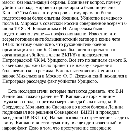
массы без надлежащей охраны. Возникает вопрос, почему
убийство вождя мирового пролетариата было поручено
Каплан? Тем более, что у эсеров к тому времени были
подготовлены белее опытны боевики. Убийство немецкого
посла В. Мирбаха в советской России совершенное эсерами 6
июля 1918г. Я. Блюмкиным и Н. Андреевым было
подготовлено лучше — профессионально. Известно, что
эсеры готовили антибольшевистский заговор в конце лета
1918г. поэтому было ясно, что руководитель боевой
организации эсеров Б. Савенков был лично причастен к
организации убийства члена ВКП(б) и председателя
Петроградской ЧК М. Урицкого. Всё это по записям самого Б.
Савенкова должно было привести к началу свержения
большевистского режима. В день выступления Ленина на
заводе Михельсона в Москве Ф. Э. Дзержинский находился в
Петрограде расследуя факт убийства Урицкого.
Есть исследователи которые пытаются доказать, что В.И.
Ленин был тяжело ранен не Ф. Каплан, а вторым лицом —
мужского пола, а притом смерть вождя была выгодна Я.
Свердлову. Мол именно Свердлов во время болезни Ленина
подписывал все решения Совнаркома, ВЦИН и проводил
заседания ЦК ВКП (б). На наш взгляд это стремление сгладить
вину Каплан и внести сумятицу в еще один известный в
народе факт. Дело в том, что преступление совершено