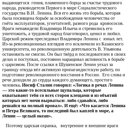
выдающегося гения, пламенного борца за счастье трудового
народа, руководителя Первого в мире Социалистического
государства В.И. Ленина. Вся его жизнь это борьба, которая
была посвящена борьбе за освобождения человечества от
гнёта эксплуататоров, угнетателей, разного рода кровососов.
Враги ненавидели Владимира Ильича и стремились его
уничтожить, а трудовой народ благотворил, ценил и любил.
Царский режим преследовал Владимира Ленина с юных лет.
Из-за революционных взглядов его исключили из Казанского
университета, но революционную деятельность В. Ульянова
остановить не смогли. Он был твёрд и последователен в своих
делах и поступках, постоянно наращивал активность в борьбе
с царизмом. После ссылки в Шушенское Ленин уехал за
границу откуда вёл активную пропагандистскую работу, по
подготовке революционного восстания в России. Его слова и
речи доходили до сердца каждого думающего, простого
человека
. Иосиф Сталин говорил: «Логика в речах Ленина
— это какие-то всесильные щупальца, которые
охватывают тебя со всех сторон клещами и из объятий
которых нет мочи вырваться: либо сдавайся, либо
решайся на полный провал». И ещё: «Что касается Ленина
и Петра Великого, то последний был каплей в море, а
Ленин — целый океан».
Поэтому царская охранка, внутренние и внешние враги