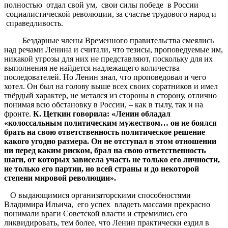
полностью отдал свой ум, свои силы победе в России
социалистической революции, за счастье трудового народ и
справедливость.
Бездарные члены Временного правительства смеялись
над речами Ленина и считали, что тезисы, проповедуемые им,
никакой угрозы для них не представляют, поскольку для их
выполнения не найдется надлежащего количества
последователей. Но Ленин знал, что проповедовал и чего
хотел. Он был на голову выше всех своих соратников и имел
твёрдый характер, не метался из стороны в сторону, отлично
понимая всю обстановку в России, – как в тылу, так и на
фронте.
К. Цеткин говорила: «Ленин обладал
«колоссальным политическим мужеством… он не боялся
брать на свою ответственность политическое решение
какого угодно размера. Он не отступал в этом отношении
ни перед каким риском, брал на свою ответственность
шаги, от которых зависела участь не только его личности,
не только его партии, но всей страны и до некоторой
степени мировой революции».
О выдающимися организаторскими способностями
Владимира Ильича, его успех владеть массами прекрасно
понимали враги Советской власти и стремились его
ликвидировать, тем более, что Ленин практически ездил в