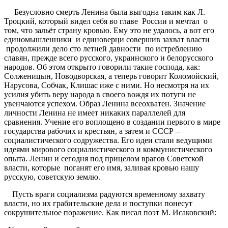
Безусловно смерть Ленина была выгодна таким как Л.
Троцкий, который видел себя во главе России и мечтал о
том, что зальёт страну кровью. Ему это не удалось, а вот его
единомышленники и единоверци совершив захват власти
продолжили дело сто летней давности по истреблению
славян, прежде всего русского, украинского и белорусского
народов. Об этом открыто говорили такие господа, как:
Солженицын, Новодворская, а теперь говорит Коломойский,
Нарусова, Собчак, Клишас иже с ними. Но несмотря на их
усилия убить веру народа в своего вождя их потуги не
увенчаются успехом. Образ Ленина всеохватен. Значение
личности Ленина не имеет никаких параллелей для
сравнения. Учение его воплощено в создании первого в мире
государства рабочих и крестьян, а затем и СССР –
социалистического содружества. Его идеи стали ведущими
идеями мирового социалистического и коммунистического
опыта. Ленин и сегодня под прицелом врагов Советской
власти, которые поганят его имя, заливая кровью нашу
русскую, советскую землю.
Пусть враги социализма радуются временному захвату
власти, но их грабительские дела и поступки понесут
сокрушительное поражение. Как писал поэт М. Исаковский: