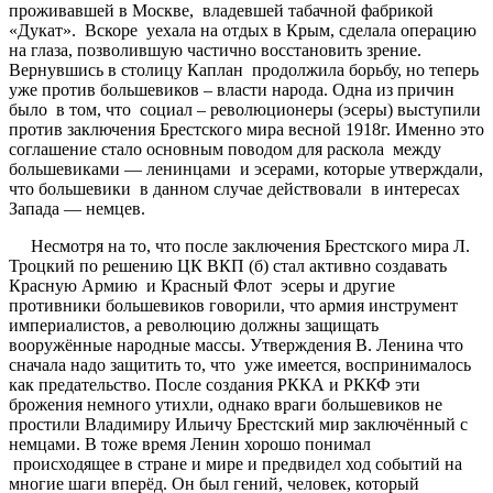
проживавшей в Москве, владевшей табачной фабрикой
«Дукат». Вскоре уехала на отдых в Крым, сделала операцию
на глаза, позволившую частично восстановить зрение.
Вернувшись в столицу Каплан продолжила борьбу, но теперь
уже против большевиков – власти народа. Одна из причин
было в том, что социал – революционеры (эсеры) выступили
против заключения Брестского мира весной 1918г. Именно это
соглашение стало основным поводом для раскола между
большевиками — ленинцами и эсерами, которые утверждали,
что большевики в данном случае действовали в интересах
Запада — немцев.
Несмотря на то, что после заключения Брестского мира Л.
Троцкий по решению ЦК ВКП (б) стал активно создавать
Красную Армию и Красный Флот эсеры и другие
противники большевиков говорили, что армия инструмент
империалистов, а революцию должны защищать
вооружённые народные массы. Утверждения В. Ленина что
сначала надо защитить то, что уже имеется, воспринималось
как предательство. После создания РККА и РККФ эти
брожения немного утихли, однако враги большевиков не
простили Владимиру Ильичу Брестский мир заключённый с
немцами. В тоже время Ленин хорошо понимал
происходящее в стране и мире и предвидел ход событий на
многие шаги вперёд. Он был гений, человек, который