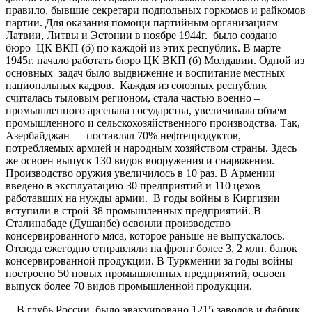
правило, бывшие секретари подпольных горкомов и райкомов
партии. Для оказания помощи партийным организациям
Латвии, Литвы и Эстонии в ноябре 1944г. было создано
бюро ЦК ВКП (б) по каждой из этих республик. В марте
1945г. начало работать бюро ЦК ВКП (б) Молдавии. Одной из
основных задач было выдвижение и воспитание местных
национальных кадров. Каждая из союзных республик
считалась тыловым регионом, стала частью военно –
промышленного арсенала государства, увеличивала объем
промышленного и сельскохозяйственного производства. Так,
Азербайджан — поставлял 70% нефтепродуктов,
потребляемых армией и народным хозяйством страны. Здесь
же освоен выпуск 130 видов вооружения и снаряжения.
Производство оружия увеличилось в 10 раз. В Армении
введено в эксплуатацию 30 предприятий и 110 цехов
работавших на нужды армии. В годы войны в Киргизии
вступили в строй 38 промышленных предприятий. В
Сталинабаде (Душанбе) освоили производство
консервированного мяса, которое раньше не выпускалось.
Отсюда ежегодно отправляли на фронт более 3, 2 млн. банок
консервированной продукции. В Туркмении за годы войны
построено 50 новых промышленных предприятий, освоен
выпуск более 70 видов промышленной продукции.
В глубь России было эвакуировано 1215 заводов и фабрик.