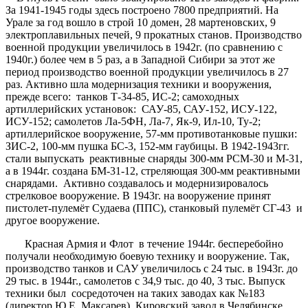
За 1941-1945 годы здесь построено 7800 предприятий. На
Урале за год вошло в строй 10 домен, 28 мартеновских, 9
электроплавильных печей, 9 прокатных станов. Производство
военной продукции увеличилось в 1942г. (по сравнению с
1940г.) более чем в 5 раз, а в Западной Сибири за этот же
период производство военной продукции увеличилось в 27
раз. Активно шла модернизация техники и вооружения,
прежде всего: танков Т-34-85, ИС-2; самоходных
артиллерийских установок: САУ-85, САУ-152, ИСУ-122,
ИСУ-152; самолетов Ла-5ФН, Ла-7, Як-9, Ил-10, Ту-2;
артиллерийское вооружение, 57-мм противотанковые пушки:
ЗИС-2, 100-мм пушка БС-3, 152-мм гаубицы. В 1942-1943гг.
стали выпускать реактивные снаряды 300-мм РСМ-30 и М-31,
а в 1944г. создана БМ-31-12, стреляющая 300-мм реактивными
снарядами. Активно создавалось и модернизировалось
стрелковое вооружение. В 1943г. на вооружение принят
пистолет-пулемёт Судаева (ППС), станковый пулемёт СГ-43 и
другое вооружение.
Красная Армия и Флот в течение 1944г. бесперебойно
получали необходимую боевую технику и вооружение. Так,
производство танков и САУ увеличилось с 24 тыс. в 1943г. до
29 тыс. в 1944г., самолетов с 34,9 тыс. до 40, 3 тыс. Выпуск
техники был сосредоточен на таких заводах как №183
(директор Ю.Е. Максарев), Кировский завод в Челябинске