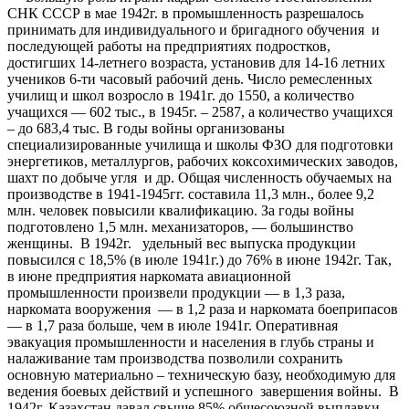
СНК СССР в мае 1942г. в промышленность разрешалось
принимать для индивидуального и бригадного обучения и
последующей работы на предприятиях подростков,
достигших 14-летнего возраста, установив для 14-16 летних
учеников 6-ти часовый рабочий день. Число ремесленных
училищ и школ возросло в 1941г. до 1550, а количество
учащихся — 602 тыс., в 1945г. – 2587, а количество учащихся
– до 683,4 тыс. В годы войны организованы
специализированные училища и школы ФЗО для подготовки
энергетиков, металлургов, рабочих коксохимических заводов,
шахт по добыче угля и др. Общая численность обучаемых на
производстве в 1941-1945гг. составила 11,3 млн., более 9,2
млн. человек повысили квалификацию. За годы войны
подготовлено 1,5 млн. механизаторов, — большинство
женщины. В 1942г. удельный вес выпуска продукции
повысился с 18,5% (в июле 1941г.) до 76% в июне 1942г. Так,
в июне предприятия наркомата авиационной
промышленности произвели продукции — в 1,3 раза,
наркомата вооружения — в 1,2 раза и наркомата боеприпасов
— в 1,7 раза больше, чем в июле 1941г. Оперативная
эвакуация промышленности и населения в глубь страны и
налаживание там производства позволили сохранить
основную материально – техническую базу, необходимую для
ведения боевых действий и успешного завершения войны. В
1942г. Казахстан давал свыше 85% общесоюзной выплавки