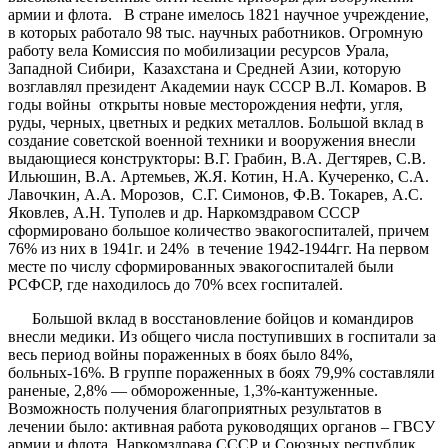
армии и флота. В стране имелось 1821 научное учреждение,
в которых работало 98 тыс. научных работников. Огромную
работу вела Комиссия по мобилизации ресурсов Урала,
Западной Сибири, Казахстана и Средней Азии, которую
возглавлял президент Академии наук СССР В.Л. Комаров. В
годы войны открыты новые месторождения нефти, угля,
руды, черных, цветных и редких металлов. Большой вклад в
создание советской военной техники и вооружения внесли
выдающиеся конструкторы: В.Г. Грабин, В.А. Дегтярев, С.В.
Ильюшин, В.А. Артемьев, Ж.Я. Котин, Н.А. Кучеренко, С.А.
Лавочкин, А.А. Морозов, С.Г. Симонов, Ф.В. Токарев, А.С.
Яковлев, А.Н. Туполев и др. Наркомздравом СССР
сформировано большое количество эвакогоспиталей, причем
76% из них в 1941г. и 24% в течение 1942-1944гг. На первом
месте по числу сформированных эвакогоспиталей были
РСФСР, где находилось до 70% всех госпиталей.
Большой вклад в восстановление бойцов и командиров
внесли медики. Из общего числа поступивших в госпитали за
весь период войны пораженных в боях было 84%,
больных-16%. В группе пораженных в боях 79,9% составляли
раненые, 2,8% — обмороженные, 1,3%-кантуженные.
Возможность получения благоприятных результатов в
лечении было: активная работа руководящих органов – ГВСУ
армии и флота, Наркомздрава СССР и Союзных республик.