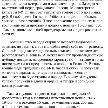
артистов перед ветеранами и жителями страны. За один час
выступлений перед гражданами России Министерство
культуры РФ планирует выплатить гонорар от 5 до 15 мил.
руб. В своё время Гитлер и Геббельс говорили – «больше
музыки и развлечений». Такое положение крайне негативно
воспринимается простым народом с пенсией 15-20 тыс. руб.
Такое отношение вещей преждевременно сводит россиян в
могилу.
Большинство народа старшего возраста недовольно
жизнью, но терпит, а вот молодёжь ведёт себя по — разному.
Соловьёв предлагает недовольных таким положением дел
расстреливать и вешать. А может всю эту пропагандистскую
публику посадить на среднюю зарплату по — стране и тогда
посмотрим на их преданность и любовь к Родине? В годы
войны люди трудились по 14-16 часов в сутки, и получали
мизерные зарплаты, теперь так называемая «элита»
наживается на беде страны и народа. В войну за трудовые
успехи получали медали и ордена, а теперь и солидные
вознаграждения.
Так, за трудовые подвиги награждали медалью «За
доблестный труд в Великой Отечественной войне 1941-
1945гг.» награждено 16 млн. тружеников тыла, 200 тыс.
рабочих, техников и инженеров авиационных,