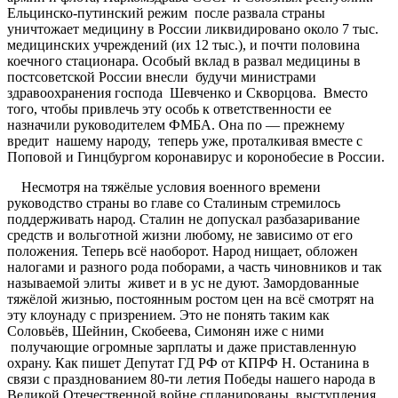
Ельцинско-путинский режим после развала страны
уничтожает медицину в России ликвидировано около 7 тыс.
медицинских учреждений (их 12 тыс.), и почти половина
коечного стационара. Особый вклад в развал медицины в
постсоветской России внесли будучи министрами
здравоохранения господа Шевченко и Скворцова. Вместо
того, чтобы привлечь эту особь к ответственности ее
назначили руководителем ФМБА. Она по — прежнему
вредит нашему народу, теперь уже, проталкивая вместе с
Поповой и Гинцбургом коронавирус и коронобесие в России.
Несмотря на тяжёлые условия военного времени
руководство страны во главе со Сталиным стремилось
поддерживать народ. Сталин не допускал разбазаривание
средств и вольготной жизни любому, не зависимо от его
положения. Теперь всё наоборот. Народ нищает, обложен
налогами и разного рода поборами, а часть чиновников и так
называемой элиты живет и в ус не дуют. Замордованные
тяжёлой жизнью, постоянным ростом цен на всё смотрят на
эту клоунаду с призрением. Это не понять таким как
Соловьёв, Шейнин, Скобеева, Симонян иже с ними
получающие огромные зарплаты и даже приставленную
охрану. Как пишет Депутат ГД РФ от КПРФ Н. Останина в
связи с празднованием 80-ти летия Победы нашего народа в
Великой Отечественной войне спланированы выступления