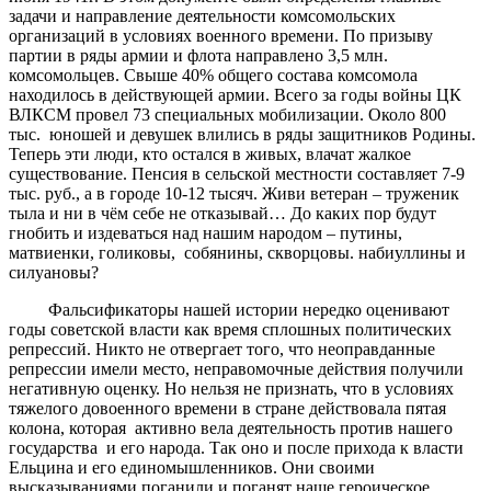
задачи и направление деятельности комсомольских
организаций в условиях военного времени. По призыву
партии в ряды армии и флота направлено 3,5 млн.
комсомольцев. Свыше 40% общего состава комсомола
находилось в действующей армии. Всего за годы войны ЦК
ВЛКСМ провел 73 специальных мобилизации. Около 800
тыс. юношей и девушек влились в ряды защитников Родины.
Теперь эти люди, кто остался в живых, влачат жалкое
существование. Пенсия в сельской местности составляет 7-9
тыс. руб., а в городе 10-12 тысяч. Живи ветеран – труженик
тыла и ни в чём себе не отказывай… До каких пор будут
гнобить и издеваться над нашим народом – путины,
матвиенки, голиковы, собянины, скворцовы. набиуллины и
силуановы?
Фальсификаторы нашей истории нередко оценивают
годы советской власти как время сплошных политических
репрессий. Никто не отвергает того, что неоправданные
репрессии имели место, неправомочные действия получили
негативную оценку. Но нельзя не признать, что в условиях
тяжелого довоенного времени в стране действовала пятая
колона, которая активно вела деятельность против нашего
государства и его народа. Так оно и после прихода к власти
Ельцина и его единомышленников. Они своими
высказываниями поганили и поганят наше героическое