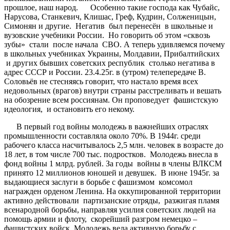
прошлое, наш народ. Особенно такие господа как Чубайс,
Нарусова, Станкевич, Клишас, Греф, Кудрин, Солженицын,
Симонян и другие. Негатив был перенесён в школьные и
вузовские учебники России. Но говорить об этом «сквозь
зубы» стали после начала СВО. А теперь удивляемся почему
в школьных учебниках Украины, Молдавии, Прибалтийских
и других бывших советских республик столько негатива в
адрес СССР и России. 23.4.25г. в (утром) телепередаче В.
Соловьёв не стесняясь говорит, что настало время всех
недовольных (врагов) внутри страны расстреливать и вешать
на обозрение всем россиянам. Он проповедует фашистскую
идеология, и остановить его некому.
В первый год войны молодежь в важнейших отраслях
промышленности составляла около 70%. В 1944г. среди
рабочего класса насчитывалось 2,5 млн. человек в возрасте до
18 лет, в том числе 700 тыс. подростков. Молодежь внесла в
фонд войны 1 млрд. рублей. За годы войны в члены ВЛКСМ
принято 12 миллионов юношей и девушек. В июне 1945г. за
выдающиеся заслуги в борьбе с фашизмом комсомол
награжден орденом Ленина. На оккупированной территории
активно действовали партизанские отряды, разжигая пламя
всенародной борьбы, направляя усилия советских людей на
помощь армии и флоту, скорейший разгром немецко –
фашистских войск. Молодежь вела активную борьбу с