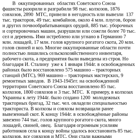
В оккупированных областях Советского Союза
фашисты разорили и разграбили 98 тыс. колхозов, 1876
совхозов, 2890 МТС, привели в негодность или вывезли 137
тыс. тракторов, 49 тыс. комбайнов, около 4 млн. плугов, борон
и других почвообрабатывающих орудий, 885 тыс. уборочных
и сортировочных машин, разрушили или сожгли более 70 тыс.
сел и деревень. Ими истреблено или угнано в Германию 7
млн. лошадей, 17 млн. голов крупного рогатого скота, 20 млн.
голов свиней и коз. Многие оккупированные области почти
полностью лишились сельскохозяйственного инвентаря,
рабочего скота, а предприятия были выведены из строя. Но
благодаря И. Сталину уже к 1 января 1944г. в освобожденных
районах было восстановлено 575 машино – тракторных
станций (МТС), 969 машино – тракторных мастерских, 9
ремонтных заводов. В 1943-1945гг. на освобожденной
территории Советского Союза восстановлено 85 тыс.
колхозов, 1800 совхозов и 3 тыс. МТС. К примеру, в колхозах
Украины к лету 1944г. было создано 1200 молодежных
тракторных бригад, 32 тыс. чел. овладели специальностью
тракториста. В колхозы и совхозы возвращали ранее
вывезенный скот. К концу 1944г. в освобождённые районы
завезено 744 тыс. голов крупного рогатого скота, много
лошадей, свиней, овец. Благодаря огромным усилиям
работников села к концу войны удалось восстановить 85 тыс.
колхозов, все совхозов и МТС. Они стали важными