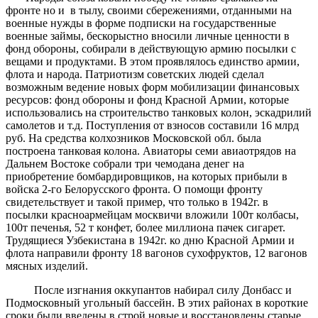
фронте но и в тылу, своими сбережениями, отданными на
военные нужды в форме подписки на государственные
военные займы, бескорыстно вносили личные ценности в
фонд обороны, собирали в действующую армию посылки с
вещами и продуктами. В этом проявлялось единство армии,
флота и народа. Патриотизм советских людей сделал
возможным ведение новых форм мобилизации финансовых
ресурсов: фонд обороны и фонд Красной Армии, которые
использовались на строительство танковых колон, эскадрилий
самолетов и т.д. Поступления от взносов составили 16 млрд
руб. На средства колхозников Московской обл. была
построена танковая колона. Авиаторы семи авиаотрядов на
Дальнем Востоке собрали три чемодана денег на
приобретение бомбардировщиков, на которых прибыли в
войска 2-го Белорусского фронта. О помощи фронту
свидетельствует и такой пример, что только в 1942г. в
посылки красноармейцам москвичи вложили 100т колбасы,
100т печенья, 52 т конфет, более миллиона пачек сигарет.
Трудящиеся Узбекистана в 1942г. ко дню Красной Армии и
флота направили фронту 18 вагонов сухофруктов, 12 вагонов
мясных изделий.
После изгнания оккупантов набирал силу Донбасс и
Подмосковный угольный бассейн. В этих районах в короткие
сроки были введены в строй новые и восстановлены старые