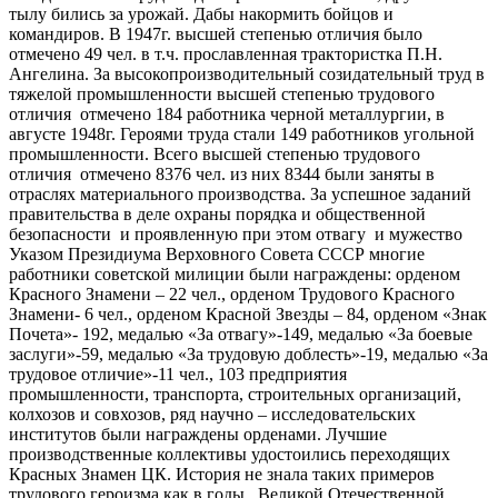
тылу бились за урожай. Дабы накормить бойцов и
командиров. В 1947г. высшей степенью отличия было
отмечено 49 чел. в т.ч. прославленная трактористка П.Н.
Ангелина. За высокопроизводительный созидательный труд в
тяжелой промышленности высшей степенью трудового
отличия отмечено 184 работника черной металлургии, в
августе 1948г. Героями труда стали 149 работников угольной
промышленности. Всего высшей степенью трудового
отличия отмечено 8376 чел. из них 8344 были заняты в
отраслях материального производства. За успешное заданий
правительства в деле охраны порядка и общественной
безопасности и проявленную при этом отвагу и мужество
Указом Президиума Верховного Совета СССР многие
работники советской милиции были награждены: орденом
Красного Знамени – 22 чел., орденом Трудового Красного
Знамени- 6 чел., орденом Красной Звезды – 84, орденом «Знак
Почета»- 192, медалью «За отвагу»-149, медалью «За боевые
заслуги»-59, медалью «За трудовую доблесть»-19, медалью «За
трудовое отличие»-11 чел., 103 предприятия
промышленности, транспорта, строительных организаций,
колхозов и совхозов, ряд научно – исследовательских
институтов были награждены орденами. Лучшие
производственные коллективы удостоились переходящих
Красных Знамен ЦК. История не знала таких примеров
трудового героизма как в годы Великой Отечественной