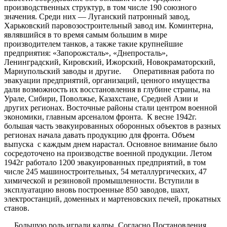
производственных структур, в том числе 190 союзного
значения. Среди них — Луганский патронный завод,
Харьковский паровозостроительный завод им. Коминтерна,
являвшийся в то время самым большим в мире
производителем танков, а также такие крупнейшие
предприятия: «Запорожсталь», «Днепросталь»,
Ленинградский, Кировский, Ижорский, Новокраматорский,
Мариупольский заводы и другие. Оперативная работа по
эвакуации предприятий, организаций, ценного имущества
дали возможность их восстановления в глубине страны, на
Урале, Сибири, Поволжье, Казахстане, Средней Азии и
других регионах. Восточные районы стали центром военной
экономики, главным арсеналом фронта. К весне 1942г.
большая часть эвакуированных оборонных объектов в разных
регионах начала давать продукцию для фронта. Объем
выпуска с каждым днем нарастал. Основное внимание было
сосредоточено на производстве военной продукции. Летом
1942г работало 1200 эвакуированных предприятий, в том
числе 245 машиностроительных, 54 металлургических, 47
химической и резиновой промышленности. Вступили в
эксплуатацию вновь построенные 850 заводов, шахт,
электростанций, доменных и мартеновских печей, прокатных
станов.
Большую роль играли кадры. Согласно Постановления