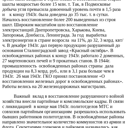
шахты мощностью более 15 млн. т. Так, в Подмосковье
добыча угля превысила довоенный уровень почти в 1,5 раза
и к концу 1943г. была доведена до 35 тыс. т. в сутки.
Началось восстановление более 200 выведенных из строя
шахт. Широким масштабом шло восстановление
электростанций Днепропетровска, Харькова, Киева,
Запорожья, Донбасса, Ленинграда. За год выработка
электроэнергии в стране возросла на 11%, до 32, 3 млрд. квт/
ч. В декабре 1943г. дал первую продукцию разрушенный до
основания Сталинградский завод «Красный октябрь». В
освобожденных районах к концу 1943г. работало 2 доменных,
27 мартеновских печей и 9 прокатных станов. В 1944г.
промышленность освобожденных районах страны дала
продукции на 8,3 млрд. руб., или в 3,1 раза больше чем в
1943г. 26 мая 1943г. ГКО принял постановление «О
восстановлении железных дорог в освобожденных районах».
Работы велись на 20 железнодорожных магистралях.
Важный вклад в восстановление разрушенного войной
хозяйства внесли партийные и комсомольские кадры. В связи
с ликвидацией в конце мая 1943г. политотделов МТС и
совхозов партийным организациям разрешалось использовать
бывших работников политотделов. В освобождённые районы
направлено значительное количество коммунистов из армии и
флота. Секретарями горкомов и райкомов назначались, как