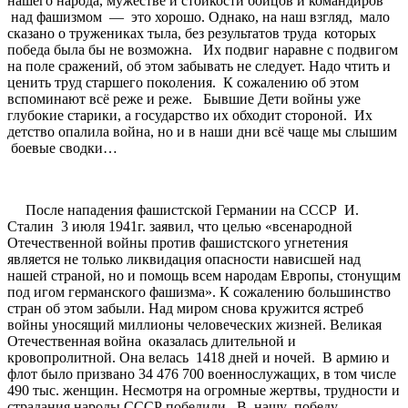
нашего народа, мужестве и стойкости бойцов и командиров
над фашизмом — это хорошо. Однако, на наш взгляд, мало
сказано о тружениках тыла, без результатов труда которых
победа была бы не возможна. Их подвиг наравне с подвигом
на поле сражений, об этом забывать не следует. Надо чтить и
ценить труд старшего поколения. К сожалению об этом
вспоминают всё реже и реже. Бывшие Дети войны уже
глубокие старики, а государство их обходит стороной. Их
детство опалила война, но и в наши дни всё чаще мы слышим
боевые сводки…
После нападения фашистской Германии на СССР И.
Сталин 3 июля 1941г. заявил, что целью «всенародной
Отечественной войны против фашистского угнетения
является не только ликвидация опасности нависшей над
нашей страной, но и помощь всем народам Европы, стонущим
под игом германского фашизма». К сожалению большинство
стран об этом забыли. Над миром снова кружится ястреб
войны уносящий миллионы человеческих жизней. Великая
Отечественная война оказалась длительной и
кровопролитной. Она велась 1418 дней и ночей. В армию и
флот было призвано 34 476 700 военнослужащих, в том числе
490 тыс. женщин. Несмотря на огромные жертвы, трудности и
страдания народы СССР победили. В нашу победу