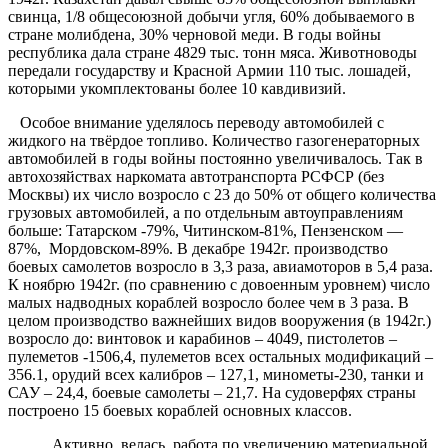
свинца, 1/8 общесоюзной добычи угля, 60% добываемого в
стране молибдена, 30% черновой меди. В годы войны
республика дала стране 4829 тыс. тонн мяса. Животноводы
передали государству и Красной Армии 110 тыс. лошадей,
которыми укомплектованы более 10 кавдивизий.
Особое внимание уделялось переводу автомобилей с
жидкого на твёрдое топливо. Количество газогенераторных
автомобилей в годы войны постоянно увеличивалось. Так в
автохозяйствах наркомата автотранспорта РСФСР (без
Москвы) их число возросло с 23 до 50% от общего количества
грузовых автомобилей, а по отдельным автоуправлениям
больше: Татарском -79%, Читинском-81%, Пензенском —
87%, Мордовском-89%. В декабре 1942г. производство
боевых самолетов возросло в 3,3 раза, авиамоторов в 5,4 раза.
К ноябрю 1942г. (по сравнению с довоенным уровнем) число
малых надводных кораблей возросло более чем в 3 раза. В
целом производство важнейших видов вооружения (в 1942г.)
возросло до: винтовок и карабинов – 4049, пистолетов –
пулеметов -1506,4, пулеметов всех остальных модификаций –
356.1, орудий всех калибров – 127,1, минометы-230, танки и
САУ – 24,4, боевые самолеты – 21,7. На судоверфях страны
построено 15 боевых кораблей основных классов.
Активно велась работа по увеличению материальной