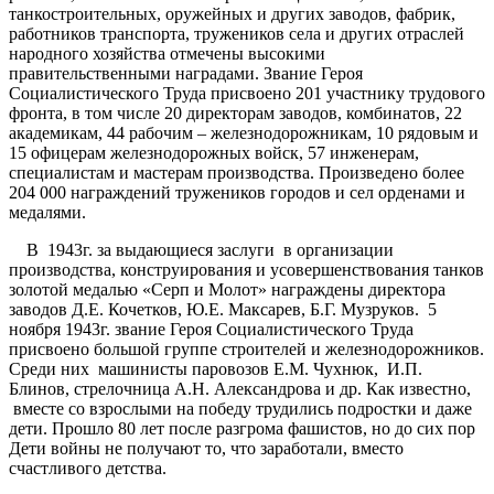
танкостроительных, оружейных и других заводов, фабрик,
работников транспорта, тружеников села и других отраслей
народного хозяйства отмечены высокими
правительственными наградами. Звание Героя
Социалистического Труда присвоено 201 участнику трудового
фронта, в том числе 20 директорам заводов, комбинатов, 22
академикам, 44 рабочим – железнодорожникам, 10 рядовым и
15 офицерам железнодорожных войск, 57 инженерам,
специалистам и мастерам производства. Произведено более
204 000 награждений тружеников городов и сел орденами и
медалями.
В 1943г. за выдающиеся заслуги в организации
производства, конструирования и усовершенствования танков
золотой медалью «Серп и Молот» награждены директора
заводов Д.Е. Кочетков, Ю.Е. Максарев, Б.Г. Музруков. 5
ноября 1943г. звание Героя Социалистического Труда
присвоено большой группе строителей и железнодорожников.
Среди них машинисты паровозов Е.М. Чухнюк, И.П.
Блинов, стрелочница А.Н. Александрова и др. Как известно,
вместе со взрослыми на победу трудились подростки и даже
дети. Прошло 80 лет после разгрома фашистов, но до сих пор
Дети войны не получают то, что заработали, вместо
счастливого детства.