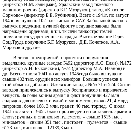
(директор И.М. Зальцман), Уральский завод тяжелого
машиностроения (директор Б.Г. Музруков), завод «Красное
Сормово» (директор Б.Е. Рубинчик). Всего с 1941г. по август
1945г. выпущено 102 тыс. танков и САУ. За большой вклад в
выпуск продукции нужной фронту ведущие заводы были
награждены орденами, в т.ч. тысячи танкостроителей
получили государственные награды. Высокое звание Героя
Соц.Труда получили: Б.Г. Музруков, Д.Е. Кочетков, А.А.
Морозов и другие.
В числе предприятий наркомата вооружения
выделялись крупные заводы: №92 (директор А.С. Елян), №172
(директор А.Н. Быховский), №74 (директор М.А. Иванов) и
др. Всего с июля 1941 по август 1945года было выпущено
свыше 482 тыс. орудий всех калибров. Больших успехов в
этой области добились Ижевские заводы №№ 71 и 524. Сотни
заводов привлекались к выпуску боеприпасов и взрывчатых
веществ. За годы войны армия и флот получили 427 млн.
снарядов для полевых орудий и минометов, около 21, 4 млрд.
патронов, более 168, 3 млн. гранат, 40 тыс. торпед. С июля
1941 по август 1945г. было произведено и поставлено армии и
флоту: ручных и станковых пулеметов – свыше 1515 тыс.,
минометов – свыше 351 тыс., пистолет – пулеметов – свыше
6173тыс., винтовок – 12139,3 млн.