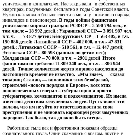
уничтожали в концлагерях. Нас закрывали в собственных
квартирах, полученных бесплатно в годы Советской власти.
Нужно как можно больше свести в могилу пожилого народа,
инвалидов и пенсионеров.
В
годы
войны
фашистами
уничтожено
мирных
граждан
:
РСФСР
–
5
590 794
чел
.,
в
том
числе
–
18
992
детей
.;
Украинской
ССР
— 3
091
987
чел
,
в
т
.
ч
. — 73 877
детей
;
Белорусской
ССР
–
1
563
405,
в
т
.
ч
. –
150 886
детей
;
Латвийской
ССР
– 402 000,
в
т
.
ч
.- 47
831
детей
.;
Литовская
СССР
– 510 561,
в
т
.
ч
.
–
12 447
детей
;
Эстонская
ССР
– 80 593 (
данных
по
детям
нет
);
Молдавская
ССР
–
70
000,
в
т
.
ч
.
–
2901
детей
Итого
фашистами
истреблено
11
309
340
чел
.,
в
т
.
ч
.
–
306 944
детей
.
Точное
количество
жертв
мирного
населения
до
настоящего
времени
не
известно
. «
Мы
знаем
, —
сказал
товарищ
Сталин
, —
виновники
этих
безобразий
,
строителей
«
нового
порядка
в
Европе
»
,
всех
этих
новоиспеченных
генерал
–
губернаторов
и
просто
губернаторов
,
комендантов
и
подкомендантов
.
Их
имена
известны
десяткам
замученных
людей
.
Пусть
знают
эти
палачи
,
что
им
не
уйти
от
ответственности
за
свои
преступления
и
не
миновать
карающей
руки
замученных
народов
»
.
Так
было
,
так
должно
быть
всегда
.
Работники тыла как и фронтовики показали образцы
созидательного труда. Одни сражались с врагом, другие в