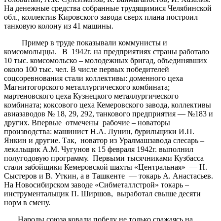
На денежные средства собранные трудящимися Челябинской
обл., коллектив Кировского завода сверх плана построил
танковую колону из 41 машины.
Пример в труде показывали коммунисты и
комсомольццы. В 1942г. на предприятиях страны работало
10 тыс. комсомольско – молодежных бригад, объединявших
около 100 тыс. чел. В числе первых победителей
соцсоревнования стали коллективы: доменного цеха
Магнитогорского металлургического комбината;
мартеновского цеха Кузнецкого металлургического
комбината; коксового цеха Кемеровского завода, коллективы
авиазаводов № 18, 29, 292, танкового предприятия — №183 и
других. Впервые отмечены рабочие – новаторы
производства: машинист Н.А. Лунин, бурильщики И.П.
Янкин и другие. Так, новатор из Уралмашзавода слесарь –
лекальщик А.М. Чугунов к 15 февраля 1942г. выполнил
полугодовую программу. Первыми тысячниками Кузбасса
стали забойщики Кемеровской шахты «Центральная» — Н.
Сыстеров и В. Уткин, а в Ташкенте — токарь А. Анастасьев.
На Новосибирском заводе «Сибметаллстрой» токарь –
инструментальщик П. Ширшов, выработал свыше десяти
норм в смену.
Народы союза ковали победу не только сражаясь на