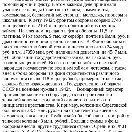
помощи армии и флоту. В этом важном деле принимали
участие все народы Советского Союза, коммунисты,
комсомольцы, беспартийные, старики, молодежь, пионеры и
школьники. К лету 1942г. фронтом обороны собрано 2740
млн. рублей и на 2163 млн. руб. облигаций внутренних
займов. Населением передано в фонд обороны 11,5 кг
платины, 94 кг золота, 9 тыс. кг серебра, почти на 9млн. руб. и
драгоценностей в иностранной валюте. В Фонд обороны и
на строительство боевой техники поступило около 24 млрд.
руб. в т.ч. 17350 млн. руб. наличными деньгами, на 4547 млн.
руб. облигаций государственного займа, на 1776 млн. руб.
различных ценностей. Всего за период войны советский
народ дал государству по военным займам, лотереям, а также
внес в Фонд обороны и в фонд строительства различного
вооружения свыше 118 млрд. рублей, примерно столько же,
сколько было израсходовано из Государственного бюджета
СССР на военные нужды в 1942г. Всенародный характер
приняло движение по сбору средств на строительство
танковой колоны, эскадрилий самолетов начатого по
инициативе крестьянства. К примеру, колхозник Саратовской
обл. внесли 33, 5 млн. рублей на строительство военных
самолетов, колхозники Тамбовской обл. собрали на постройку
танковой колоны 43 млн. рублей. Большие суммы в фонд
обороны внесли другие трудящиеся страны. Среди них: Ф.П.
Головатый, А.К. Сулейманов, К. Баймаганбетов, И. Хазалия.