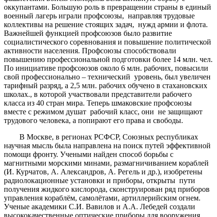
оккупантами. Большую роль в превращении страны в единый
военный лагерь играли профсоюзы, направляя трудовые
коллективы на решение стоящих задач, нужд армии и флота.
Важнейшей функцией профсоюзов было развитие
социалистического соревнования и повышение политической
активности населения. Профсоюзы способствовали
повышению профессиональной подготовки более 14 млн. чел.
По инициативе профсоюзов около 6 млн. рабочих, повысили
свой профессионально – технический уровень, был увеличен
тарифный разряд, а 2,5 млн. рабочих обучено в стахановских
школах., в которой участвовали представители рабочего
класса из 40 стран мира. Теперь шмаковские профсоюзы
вместе с режимом душат рабочий класс, они не защищают
трудового человека, а попирают его права и свободы.
В Москве, в регионах РСФСР, Союзных республиках
научная мысль была направлена на поиск путей эффективной
помощи фронту. Учеными найден способ борьбы с
магнитными морскими минами, размагничиванием кораблей
(И. Курчатов, А. Александров, А. Регель и др.), изобретены
радиолокационные установки и приборы, открыты пути
получения жидкого кислорода, сконструирован ряд приборов
управления кораблём, самолётами, артиллерийским огнем.
Ученые академики С.И. Вавилов и А.А. Лебедей создали
высококачественные оптические приборы для вооружения