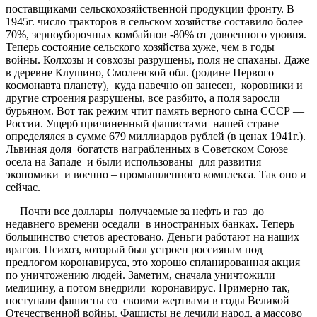
поставщиками сельскохозяйственной продукции фронту. В
1945г. число тракторов в сельском хозяйстве составило более
70%, зерноуборочных комбайнов -80% от довоенного уровня.
Теперь состояние сельского хозяйства хуже, чем в годы
войны. Колхозы и совхозы разрушены, поля не спаханы. Даже
в деревне Клушино, Смоленской обл. (родине Первого
космонавта планету), куда навечно он занесен, коровники и
другие строения разрушены, все разбито, а поля заросли
бурьяном. Вот так режим чтит память верного сына СССР —
России. Ущерб причиненный фашистами нашей стране
определялся в сумме 679 миллиардов рублей (в ценах 1941г.).
Львиная доля богатств награбленных в Советском Союзе
осела на Западе и были использованы для развития
экономики и военно – промышленного комплекса. Так оно и
сейчас.
Почти все доллары получаемые за нефть и газ до
недавнего времени оседали в иностранных банках. Теперь
большинство счетов арестовано. Деньги работают на наших
врагов. Психоз, который был устроен россиянам под
предлогом коронавируса, это хорошо спланированная акция
по уничтожению людей. Заметим, сначала уничтожили
медицину, а потом внедрили коронавирус. Примерно так,
поступали фашисты со своими жертвами в годы Великой
Отечественной войны. Фашисты не лечили народ, а массово