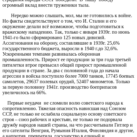
огромный вклад внести труженики тыла.
Нередко можно слышать, мол, мы не готовились к войне.
Но факты свидетельствуют о том, что И. Сталин и его
окружение делали всё возможное, чтобы подготовиться к
вражескому нападению. Так, только с января 1939г. по июнь
1941-го было сформировано 125 новых дивизий.
Ассигнования на оборону, составлявшие в 1939г. 25,6%
государственного бюджета, выросли в 1940 г.до 32,6%.
Ускоренными темпами развивалась оборонная
промышленность. Прирост ее продукции за три года третьей
пятилетки втрое превысил общий прирост промышленной
продукции в стране. За два с половиной года до начала
агрессии в войска поступило более 7000 танков, 17745 боевых
самолетов, 29637 полевых орудий, 52407 минометов. Только
за первую половину 1941г. производство боеприпасов
увеличилось на 66%.
Первые неудачи не сломили волю советского народа к
сопротивлению. Тяжелая опасность нависшая над Союзом
ССР, не только не ослабила социальную основу советского
строя – союз рабочих и крестьян, не только не подорвала
дружбу народов нашей страны, на что рассчитывали Гитлер и
его сателиты Венгрия, Румыния Италия, Финляндия и другие,
а напротив, превратила государство в единый и