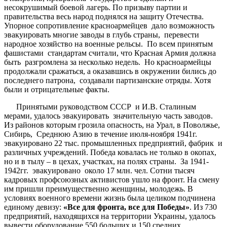
несокрушимый боевой лагерь. По призыву партии и
правительства весь народ поднялся на защиту Отечества.
Упорное сопротивление красноармейцев дало возможность
эвакуировать многие заводы в глубь страны, перевести
народное хозяйство на военные рельсы. По всем принятым
фашистами стандартам считали, что Красная Армия должна
быть разгромлена за несколько недель. Но красноармейцы
продолжали сражаться, а оказавшись в окружении бились до
последнего патрона, создавали партизанские отряды. Хотя
были и отрицательные факты.
Принятыми руководством СССР и И.В. Сталиным
мерами, удалось эвакуировать значительную часть заводов.
Из районов которым грозила опасность, на Урал, в Поволжье,
Сибирь, Среднюю Азию в течение июля-ноября 1941г.
эвакуировано 22 тыс. промышленных предприятий, фабрик и
различных учреждений. Победа ковалась не только в окопах,
но и в тылу – в цехах, участках, на полях страны. За 1941-
1942гг. эвакуировано около 17 млн. чел. Сотни тысяч
кадровых профсоюзных активистов ушло на фронт. На смену
им пришли преимущественно женщины, молодежь. В
условиях военного времени жизнь была целиком подчинена
единому девизу:
«
Все
для
фронта
,
все
для
Победы
»
. Из 730
предприятий, находящихся на территории Украины, удалось
вывести оборудование 550 больших и 150 средних