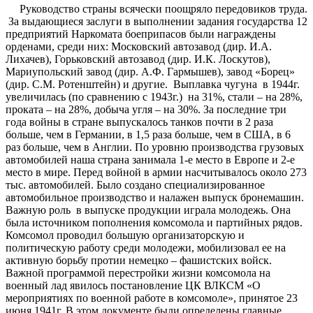
Руководство страны всячески поощряло передовиков труда.
За выдающиеся заслуги в выполнении задания государства 12
предприятий Наркомата боеприпасов были награждены
орденами, среди них: Московский автозавод (дир. И.А.
Лихачев), Горьковский автозавод (дир. И.К. Лоскутов),
Мариупольский завод (дир. А.Ф. Гармышев), завод «Борец»
(дир. С.М. Ротенштейн) и другие. Выплавка чугуна в 1944г.
увеличилась (по сравнению с 1943г.) на 31%, стали – на 28%,
проката – на 28%, добыча угля – на 30%. За последние три
года войны в стране выпускалось танков почти в 2 раза
больше, чем в Германии, в 1,5 раза больше, чем в США, в 6
раз больше, чем в Англии. По уровню производства грузовых
автомобилей наша страна занимала 1-е место в Европе и 2-е
место в мире. Перед войной в армии насчитывалось около 273
тыс. автомобилей. Было создано специализированное
автомобильное производство и налажен выпуск бронемашин.
Важную роль в выпуске продукции играла молодежь. Она
была источником пополнения комсомола и партийных рядов.
Комсомол проводил большую организаторскую и
политическую работу среди молодежи, мобилизовал ее на
активную борьбу протии немецко – фашистских войск.
Важной программой перестройки жизни комсомола на
военный лад явилось постановление ЦК ВЛКСМ «О
мероприятиях по военной работе в комсомоле», принятое 23
июня 1941г. В этом документе были определены главные