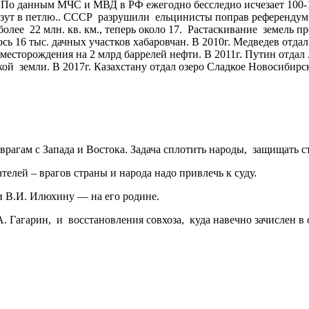
. По данным МЧС и МВД в РФ ежегодно бесследно исчезает 100-1
лезут в петлю.. СССР разрушили ельцинисты поправ референдум 
 22 млн. кв. км., теперь около 17. Растаскивание земель прод
сь 16 тыс. дачных участков хабаровчан. В 2010г. Медведев отдал 
месторождения на 2 млрд баррелей нефти. В 2011г. Путин отдал
ской земли. В 2017г. Казахстану отдал озеро Сладкое Новосибирс
 врагам с Запада и Востока. Задача сплотить народы, защищать с
елей – врагов страны и народа надо привлечь к суду.
и В.И. Илюхину — на его родине.
А. Гагарин, и восстановления совхоза, куда навечно зачислен в