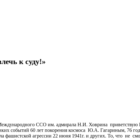
лечь к суду!»
.
ародного ССО им. адмирала Н.И. Ховрина приветствую Вас, 
иких событий 60 лет покорения космоса Ю.А. Гагариным, 76 го
ла фашистской агрессии 22 июня 1941г. и других. То, что не с