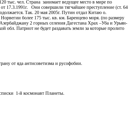
20 тыс. чел. Страна занимает ведущее место в мире по
от 17.3.1991г. Они совершили тягчайшее преступление (ст. 64
олжается. Так. 20 мая 2005г. Путин отдал Китаю о.
Норвегии более 175 тыс. кв. км. Баренцево моря. (по размеру
 Азербайджану 2 горных селения Дагестана Храх –Уба и Урьян-
кой обл. Патриот не будет раздавать земли за которые пролито
трану от яда антисоветизма и русофобии.
 списки 1-й космонавт Планеты.