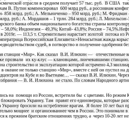
осмической отрасли в среднем получает 57 тыс. руб. В США так
рхам В. Путин компенсировал 600 млрд руб., а россиянам конфи
858 млрд. руб.; А. Мельниченко – 950 млрд. руб.; М. Фридман – 9
млрд. руб.; А. Мордашов – 1 трлн. 284 млрд. руб.; Л. Михельсон-1
царского банка объем национального богатства страны контрол
 58,0%; Индонезия – 49,3%; Китай- 43,8%; Россия – 74,5%.Нефть
 в 2019г. — 113,5 т. Стремительно нарастает золотой потока из Р
мператрица Всероссийская Елизавета:«Ненасытная жажда корыст
дводительством судей, в потворство и получение одобрения безз
 станция «Мир». Как сказал В.И. Илюхин — отечественные ко
одке прозвали их ку-клус — клановцами, линчевавшими станцию
а строительство и эксплуатацию которой истрачено 4,3 миллиар
в океане не только станцию «Мир», вместе с ней он пустил на
центров на Кубе и во Вьетнаме… — сказал В.И. Илюхин. Через с
собрания — В. И. Илюхина не стало. По словам Народного арти
сь на помощи из России, встретили бы с цветами. Но режим Кр
ь, а блокировать Украину. Там правят его единоверцы, которые 
а Украину бросили на истребление врагам. Я более 10 лет был 
ьно мощнее и организованнее чем в России. Это понимали в К
ся к прежним братским отношениях трудно, а через 10-20 лет не