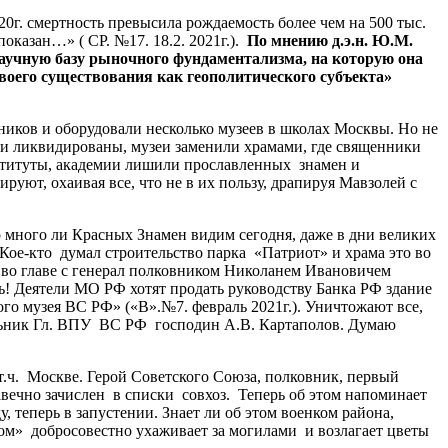
г. смертность превысила рождаемость более чем на 500 тыс.
оказан…» ( СР. №17. 18.2. 2021г.).
По
мнению
д
.
э
.
н
.
Ю
.
М
.
аучную
базу
рыночного
фундаментализма
,
на
которую
она
воего
существования
как
геополитического
субъекта
»
ников и оборудовали несколько музеев в школах Москвы. Но не
ии ликвидированы, музеи заменили храмами, где священники
титуты, академии лишили прославленных знамен и
ют, охаивая все, что не в их пользу, драпируя Мавзолей с
много ли Красных Знамен видим сегодня, даже в дни великих
Кое-кто думал строительство парка «Патриот» и храма это во
Ф во главе с генерал полковником Николанем Ивановичем
ь! Деятели МО РФ хотят продать руководству Банка РФ здание
го музея ВС РФ» («В».№7. февраль 2021г.). Уничтожают все,
альник Гл. ВПУ ВС РФ господин А.В. Картаполов. Думаю
. Москве. Герой Советского Союза, полковник, первый
ечно зачислен в списки совхоз. Теперь об этом напоминает
 теперь в запустении. Знает ли об этом военком района,
ом» добросовестно ухаживает за могилами и возлагает цветы