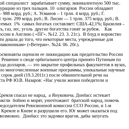
ой специалист зарабатывает сумму, эквивалентную 500 тыс.
гурацию из трех пальцев. 10 олигархов России обладают
88 млрд. руб.; А. Усманов – 1 трлн. 4 млрд. руб.; Г.
 трлн. 299 млрд. руб.; В. Лисин — 1 трлн. 375 млрд. руб.; В.
ируемых 1% самых богатых составляет: США-42,1%; Бразилия –
, газ, лес, уголь другие богатства гонят за рубеж. Как
оссии в Англию ( «ПГ». №12. 23. 3. 21г.). В блуд и воровство
и дошла до того, что некоторые места, учрежденные для
аконникам» («Ветеран». №24. 06. 20г.).
смонавты оценили ее ликвидацию как предательство России
. Решение о своде орбитального центра принято Путиным по
да долларов, — это закрытие профильных факультетов в вузах,
 дно многочисленные военные программы, уникальные научные
орок дней (19.3.2011г.) после обвинительной речи на
ста РФ Ю.В. Назаров: «Нас учили жизни победители и
емля спасал не народ, а Януковича. Донбасс истекает
разожгли бойню и морят, уничтожают братский народ, помочь
председателем Ревизионной комиссии ССО России, и 1-м
ремле и Киеве и разрушили его. Юг может оказаться под
возможно. Донбасс это задумки врагов, дабы запугать