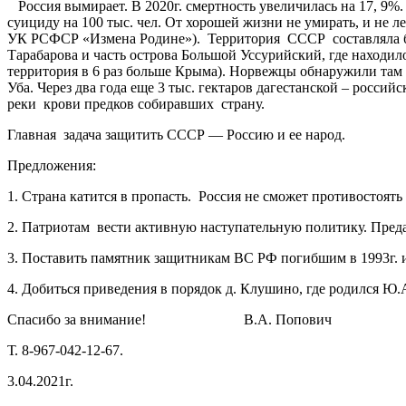
Россия вымирает. В 2020г. смертность увеличилась на 17, 9%
суициду на 100 тыс. чел. От хорошей жизни не умирать, и не 
УК РСФСР «Измена Родине»). Территория СССР составляла более
Тарабарова и часть острова Большой Уссурийский, где находило
территория в 6 раз больше Крыма). Норвежцы обнаружили там 
Уба. Через два года еще 3 тыс. гектаров дагестанской – россий
реки крови предков собиравших страну.
Главная задача защитить СССР — Россию и ее народ.
Предложения:
1. Страна катится в пропасть. Россия не сможет противостоять
2. Патриотам вести активную наступательную политику. Предат
3. Поставить памятник защитникам ВС РФ погибшим в 1993г. 
4. Добиться приведения в порядок д. Клушино, где родился Ю.
Спасибо за внимание! В.А. Попович
Т. 8-967-042-12-67.
3.04.2021г.