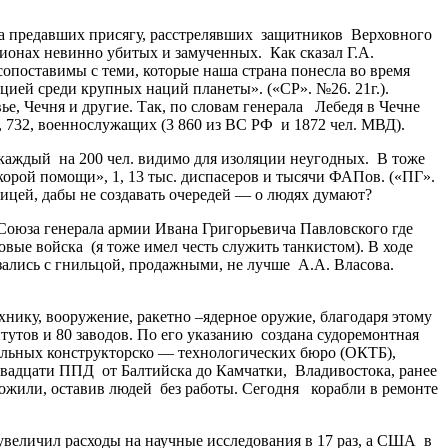
 предавших присягу, расстрелявших защитников Верховного
лионах невинно убитых и замученных. Как сказал Г.А.
опоставимы с теми, которые наша страна понесла во время
ией среди крупных наций планеты». («СР». №26. 21г.).
е, Чечня и другие. Так, по словам генерала Лебедя в Чечне
 5, 732, военнослужащих (3 860 из ВС РФ и 1872 чел. МВД).
каждый на 200 чел. видимо для изоляции неугодных. В тоже
Скорой помощи», 1, 13 тыс. диспасеров и тысячи ФАПов. («ПГ».
аницей, дабы не создавать очередей — о людях думают?
юза генерала армии Ивана Григорьевича Павловского где
ые войска (я тоже имел честь служить танкистом). В ходе
ались с гнильцой, продажными, не лучше А.А. Власова.
ку, вооружение, ракетно –ядерное оружие, благодаря этому
тутов и 80 заводов. По его указанию создана судоремонтная
ельных конструкторско — технологических бюро (ОКТБ),
 двадцати ППД от Балтийска до Камчатки, Владивостока, ранее
тожили, оставив людей без работы. Сегодня корабли в ремонте
величил расходы на научные исследования в 17 раз, а США в