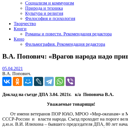
Социализм и коммунизм
Природа и техника
Культура и религия
Философия и психология
Творчество
Книги
Романы и повести. Рекомендация редактора
Кино
Фильмография. Рекомендация редактора
В.А. Попович: «Врагов народа надо прив
05.04.2021
05.04.2021
В.А. Попович.
Доклад
на
съезде
ДПА
3.04. 2021
г
.
к
/
а
Поповича
В
.
А
Уважаемые
товарищи
!
От имени ветеранов ПОР ЮАО, МРОО «Мир-океанам» и Междун
СССР-России и власти народа. Съезд проходит на пороге вел
д.ю.н. В.И. Илюхина – бывшего председателя ДПА, 80 лет нача