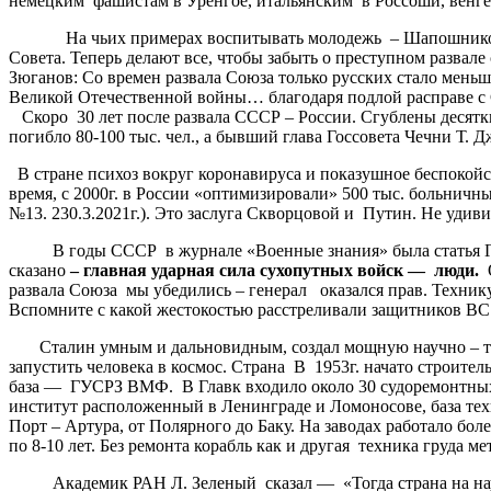
немецким фашистам в Уренгое, итальянским в Россоши, венге
На чьих примерах воспитывать молодежь – Шапошникова, Гр
Совета. Теперь делают все, чтобы забыть о преступном развал
Зюганов: Со времен развала Союза только русских стало мень
Великой Отечественной войны… благодаря подлой расправе с 
Скоро 30 лет после развала СССР – России. Сгублены десятки
погибло 80-100 тыс. чел., а бывший глава Госсовета Чечни Т. 
В стране психоз вокруг коронавируса и показушное беспокой
время, с 2000г. в России «оптимизировали» 500 тыс. больничны
№13. 230.3.2021г.). Это заслуга Скворцовой и Путин. Не удиви
В годы СССР в журнале «Военные знания» была статья Гла
сказано
–
главная
ударная
сила
сухопутных
войск
—
люди
.
О
развала Союза мы убедились – генерал оказался прав. Техник
Вспомните с какой жестокостью расстреливали защитников ВС Р
Сталин умным и дальновидным, создал мощную научно – техн
запустить человека в космос. Страна В 1953г. начато строите
база — ГУСРЗ ВМФ. В Главк входило около 30 судоремонтных,
институт расположенный в Ленинграде и Ломоносове, база тех
Порт – Артура, от Полярного до Баку. На заводах работало бо
по 8-10 лет. Без ремонта корабль как и другая техника груда м
Академик РАН Л. Зеленый сказал — «Тогда страна на науку 