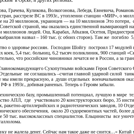
рским в Орске, и других регионах.
ачева, Куликова, Волкогонова, Лебедя, Евневича, Романова
е стран, расстреле ВС в 1993г., утоплении станции «МИР», о мил
ше на 20 миллионов, украинцев — на 10 миллионов Это потери, с
Советской страной, мы оказались единственной вымирающей нац
 миллионов людей. Ош, Карабах, Абхазия, Осетия, Приднестровь
Джабраилов назвал – 160 тыс. (с обоих сторон). Там же погибло
ство о здоровье россиян. Господин Шойгу построил 17 модулей 
х коек, 5,4 тыс. больниц, 6,2 тысяч поликлиник, 900 станций «
тельно, что российские чиновники лечатся не в России, а за гр
внокомандующего Сухопутными войсками Героя Советского Со
тдельные не соглашались –считая главной ударной силой танков
у мы имели прекрасную, а души отдельных военачальников оказ
Ф в 1993г., добивая раненых. Теперь о Героям забыли.
ическую базу, промышленный потенциал, лучшую в мире техни
льство АПЛ, где участвовало 20 конструкторских бюро, 35 инсти
 ракетно-артиллерийских и радиотехнических заводов, 10 Отд
нического обеспечения, около 20 судоремонтных частей, более
лее 50 тыс. высококлассных специалистов. Ельцинисты все унич
еталлолома.
не жалела денег. Сейчас нам такое даже не снится…» Китай у