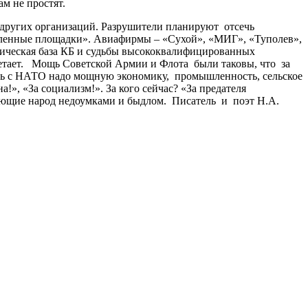
ам не простят.
 других организаций. Разрушители планируют отсечь
ленные площадки». Авиафирмы – «Сухой», «МИГ», «Туполев»,
ническая база КБ и судьбы высококвалифицированных
етает. Мощь Советской Армии и Флота были таковы, что за
ть с НАТО надо мощную экономику, промышленность, сельское
», «За социализм!». За кого сейчас? «За предателя
ляющие народ недоумками и быдлом. Писатель и поэт Н.А.