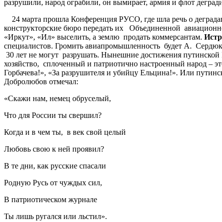
разрушили, народ ограбили, он вымирает, армия и флот дегради
24 марта прошла Конференция РУСО, где шла речь о деградац
конструкторские бюро передать их Объединенной авиационн
«Иркут», «Ил» выселить, а землю продать коммерсантам.
Истр
специалистов. Громить авиапромышленность будет А. Сердюк
30 лет не могут разрушать. Нынешние достижения путинской
хозяйство, сплоченный и патриотично настроенный народ – этог
Горбачева!», «За разрушителя и убийцу Ельцина!». Или путин
Добролюбов отмечал:
«Скажи нам, немец обруселый,
Что для России ты свершил?
Когда и в чем ты, в век свой целый
Любовь свою к ней проявил?
В те дни, как русские спасали
Родную Русь от чуждых сил,
В патриотическом журнале
Ты лишь ругался или льстил».