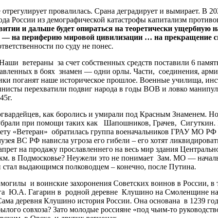
регулирует провалилась. Срана деградирует и вымирает. В 2020
хода России из демографической катастрофы капитализм противоп
витии
и
дальше
будет
опираться
на
теоретически
ущербную
н
—
на
периферию
мировой
цивилизации
…
на
прекращение
с
тветственности по суду не понес.
Наши ветераны за счет собственных средств поставили 6 памят
лавленных в боях знамен — одни орлы. Части, соединения, арм
и поганят наше историческое прошлое. Военные училища, инс
сты перехватили подвиг народа в годы ВОВ и ловко манипулиру
45г.
ардейцев, как боролись и умирали под Красным Знаменем. Но 
 убрали при помощи таких как Шапошников, Грачев, Сигуткин. 
 газету «Ветеран» обратилась группа военачальников ГРАУ МО Р
зея ВС РФ нависла угроза его гибели – его хотят ликвидироват
рет на продажу прославленнего на весь мир здания Центрально
70 км. в Подмосковье? Неужели это не понимает Зам. МО — нач
й стал выдающимся полководцем – конечно, после Путина.
ы и воинские захоронения Советских воинов в России, в т.ч
га Ю.А. Гагарин в родной деревне Клушино на Смоленщине нав
ма деревня Клушино история России. Она основана в 1239 году,
лого совхоза? Зато молодые россияне «под чьим-то руководств