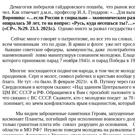
Демагогия либералов гайдаровского пошиба, что рынок все от
чел. Как отмечает д.м.н., профессор И.А. Гундаров: «…Для вы
Воронина
:
«
…
если
Россия
в
социально
–
экономическом
раз
опиралась
30
лет
,
то
на
вопрос
:
«
Русь
,
куда
несешься
ты
?
…»
(«
СР
»
.
№
29. 23.3. 2021
г
.).
Однако никто за развал государства о
Сейчас много говорят о патриотизме, но все это на словах. 
всем чиновникам это по душе. В армии и флоте уже нет прос
бывшие советские офицеры, коммунисты, даже политработник
наименований ловко манипулируя сознанием молодежи. Ельцини
которого принимали парад 7 ноября 1941г. и парад Победы в 19
Многие восхищаются подвигом народа, в том числе молодогв
праздников. Серп и молот, символ рабочих и крестьян вообще
благо. Не тут –то было. В феврале 2021г. к В. Путину через
Свердиловым в котором сказано: «Над зданием Центрального му
ЦМ ВС СССР и РФ. Обращаемся к Вам с просьбой: наложите зап
что связано с ВС СССР. Скажите, кто с молодежи поедет за 
понимает, но зачем конфликтовать ярым ельцинистом, которы
Мы видим заброшенные памятники Героям, запущенные могил
космонавт Планеты, погибший при исполнении воинского дол
только гранитная плита ибо совхоз разрушен до основания. Са
области и МО РФ? Неужели поведем молодежь на развалины бы