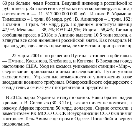
60 раз больше чем в России. Ведущий инженер в российской к
руб. в месяц. За понесенные убытки из-за коронавируса олига
состоянием в — 11 517 000 000 000 руб. Из них: Р. Абрамович- 
Тимошенко – 1 трлн. 86 млрд. руб.; В. Аликперов – 1 трлн. 162 
Потанин – 1 трлн. 497 млрд. руб. По данным института швей
47,9%; Мексика — 38,2%; ЮАР-41,9%; Индия – 58,4%; Таиланд –
сообщила пресса в 2018г. в Англию вывезли 10,5 тонн золота, а
втянуты все слои нынешней российской знати. Как говорила И
правосудия, сделались торжищем, лихоимство и пристрастие пре
22 марта 2001г. по решению Путина затоплена орбитальная
— Путина, Касьянова, Клебанова, и Коптева. В Звездном гор
настоянию США. Уход из космоса уникальной станции «Мир», н
свертывание прикладных и иных исследований. Путин утопил 
эксперименты. Утраченные возможности от уничтожения развед
заседании военного трибунала Общероссийского офицерского 
созидатели, а сейчас учат потребители и предатели».
В 2014г. народ Украины втянут в бойню. Наши братья надеяли
кровью, а В. Соловьев (30. 3.21г.), заявил ничем не помогат
некому. Африке простили 50 млрд. долларов, Сирию отстояли, 
заместителем РК МССО СССР. Всеукраинский ССО был значител
контролем Тель-Авива с центром в Одессе. После бойни вернут
недовольных.