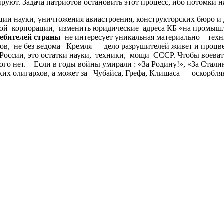
руют. Задача патриотов остановить этот процесс, ибо потомки н
ии науки, уничтожения авиастроения, конструкторских бюро и
ой корпорации, изменить юридические адреса КБ «на промыш
ебителей
страны
не интересует уникальная материально – тех
ов, не без ведома Кремля — дело разрушителей живет и процв
 России, это остатки науки, техники, мощи СССР. Чтобы воева
о нет. Если в годы войны умирали : «За Родину!», «За Сталина!
ских олигархов, а может за Чубайса, Грефа, Клишаса — оскорб