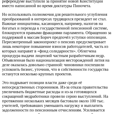
референдуме выступили за принятие новой Конституции
вместо написанной во время диктатуры Пиночета.
Но использовать полномочия для решительного углубления
преобразований в интересах трудящихся президент не стал.
Важные инициативы, касающиеся, например, налогов на
богатых и перехода к государственной пенсионной системе,
блокируются правыми фракциями парламента. Обращению за
поддержкой к массам Борич предпочёл уступки оппозиции.
Пересмотренный законопроект о пенсиях предусматривает
лишь некоторое повышение взносов работодателей, часть из
которых направят в «фонд солидарности». Облегчена
процедура выдачи лицензий частным разработчикам недр.
Объявленная было национализация месторождений лития на
деле оказалась довольно странной: чиновники поспешили
успокоить бизнес, уточнив, что в собственности государства
останутся несколько крупных проектов.
Это подрывает позиции власти даже среди её
непосредственных сторонников. Из-за отказа правительства
увеличивать бюджетные расходы и из-за готовящихся
сокращений медработники провели серию выступлений. На
протяжении нескольких месяцев бастовали около 100 тыс.
учителей, требовавших уменьшить нагрузку и выплатить
задолженности по пенсионным отчислениям. Усиливается