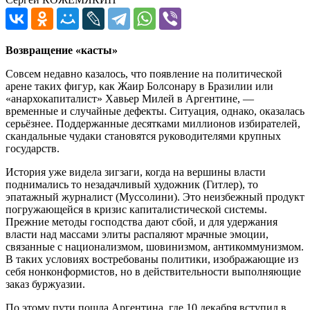
Возвращение «касты»
Совсем недавно казалось, что появление на политической
арене таких фигур, как Жаир Болсонару в Бразилии или
«анархокапиталист» Хавьер Милей в Аргентине, —
временные и случайные дефекты. Ситуация, однако, оказалась
серьёзнее. Поддержанные десятками миллионов избирателей,
скандальные чудаки становятся руководителями крупных
государств.
История уже видела зигзаги, когда на вершины власти
поднимались то незадачливый художник (Гитлер), то
эпатажный журналист (Муссолини). Это неизбежный продукт
погружающейся в кризис капиталистической системы.
Прежние методы господства дают сбой, и для удержания
власти над массами элиты распаляют мрачные эмоции,
связанные с национализмом, шовинизмом, антикоммунизмом.
В таких условиях востребованы политики, изображающие из
себя нонконформистов, но в действительности выполняющие
заказ буржуазии.
По этому пути пошла Аргентина, где 10 декабря вступил в