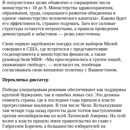
В популистских целях объявлено о сокращении числа
министерств с 18 до 9. Министерства здравоохранения,
образования, труда, социального развития объединены в
единое «министерство человеческого капитала». Какова будет
его эффективность, страшно подумать. Зато все силовые
структуры останутся нетронутыми, а правила проведения
демонстраций и забастовок — резко ужесточены.
Свою первую зарубежную поездку после выборов Милей
совершил в США, где встретился с представителями
госдепартамента и министерства финансов, а также
руководством МВФ. «Мы присоединились к группе наций,
уважающих свободу», — возгласил он, пообещав
согласовывать свою внешнюю политику с Вашингтоном.
Перекличка диктатур
Победы ультраправым режимам обеспечивают как поддержка
крупной буржуазии, так и ошибки левых сил. Это должны
помнить страны, где в последние годы пришли к власти
прогрессивные коалиции. В том числе Чили. Вспыхнувшие
там четыре года назад протесты дали толчок выступлениям
против неолиберализма по всей Латинской Америке. На этой
волне к власти пришло левое правительство во главе с
Габриэлем Боричем, а большинство избирателей на