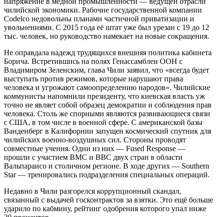
напряжение в медной промышленности — ведущей отрасли
чилийской экономики. Рабочие государственной компании
Codelco недовольны планами частичной приватизации и
увольнениями. С 2015 года её штат уже был урезан с 19 до 12
тыс. человек, но руководство намекает на новые сокращения.
Не оправдала надежд трудящихся внешняя политика кабинета
Борича. Встретившись на полях Генассамблеи ООН с
Владимиром Зеленским, глава Чили заявил, что «всегда будет
выступать против режимов, которые нарушают права
человека и угрожают самоопределению народов». Чилийские
коммунисты напомнили президенту, что киевская власть уж
точно не являет собой образец демократии и соблюдения прав
человека. Столь же спорными являются развивающиеся связи
с США, в том числе в военной сфере. С американской базы
Ванденберг в Калифорнии запущен космический спутник для
чилийских военно-воздушных сил. Стороны проводят
совместные учения. Одни из них — Fused Response —
прошли с участием ВМС и ВВС двух стран в области
Вальпараисо и столичном регионе. В ходе других — Southern
Star — тренировались подразделения специальных операций.
Недавно в Чили разгорелся коррупционный скандал,
связанный с выдачей госконтрактов за взятки. Это ещё больше
ударило по кабмину, рейтинг одобрения которого упал ниже