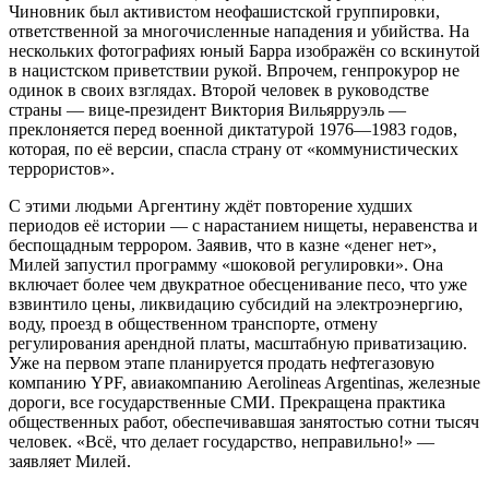
Чиновник был активистом неофашистской группировки,
ответственной за многочисленные нападения и убийства. На
нескольких фотографиях юный Барра изображён со вскинутой
в нацистском приветствии рукой. Впрочем, генпрокурор не
одинок в своих взглядах. Второй человек в руководстве
страны — вице-президент Виктория Вильярруэль —
преклоняется перед военной диктатурой 1976—1983 годов,
которая, по её версии, спасла страну от «коммунистических
террористов».
С этими людьми Аргентину ждёт повторение худших
периодов её истории — с нарастанием нищеты, неравенства и
беспощадным террором. Заявив, что в казне «денег нет»,
Милей запустил программу «шоковой регулировки». Она
включает более чем двукратное обесценивание песо, что уже
взвинтило цены, ликвидацию субсидий на электроэнергию,
воду, проезд в общественном транспорте, отмену
регулирования арендной платы, масштабную приватизацию.
Уже на первом этапе планируется продать нефтегазовую
компанию YPF, авиакомпанию Aerolineas Argentinas, железные
дороги, все государственные СМИ. Прекращена практика
общественных работ, обеспечивавшая занятостью сотни тысяч
человек. «Всё, что делает государство, неправильно!» —
заявляет Милей.