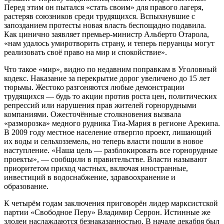
Перед этим он пытался «стать своим» для правого лагеря,
растеряв союзников среди трудящихся. Вспыхнувшие с
запозданием протесты новая власть беспощадно подавила.
Как цинично заявляет премьер-министр Альберто Отарола,
«нам удалось умиротворить страну, и теперь перуанцы могут
реализовать своё право на мир и спокойствие».
Что такое «мир», видно по недавним поправкам в Уголовный
кодекс. Наказание за перекрытие дорог увеличено до 15 лет
тюрьмы. Жестоко разгоняются любые демонстрации
трудящихся — будь то акции против роста цен, политических
репрессий или нарушения прав жителей горнорудными
компаниями. Ожесточённые столкновения вызвала
«разморозка» медного рудника Тиа-Мария в регионе Арекипа.
В 2009 году местное население отвергло проект, лишающий
их воды и сельхозземель, но теперь власти пошли в новое
наступление. «Наша цель — разблокировать все горнорудные
проекты», — сообщили в правительстве. Власти называют
приоритетом приход частных, включая иностранные,
инвестиций в водоснабжение, здравоохранение и
образование.
К четырём годам заключения приговорён лидер марксистской
партии «Свободное Перу» Владимир Серрон. Истинные же
злодеи наслаждаются безнаказанностью. В начале декабря был