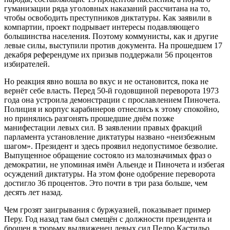
гуманизации ряда уголовных наказаний рассчитана на то,
чтобы освободить преступников диктатуры. Как заявили в
компартии, проект подрывает интересы подавляющего
большинства населения. Поэтому коммунисты, как и другие
левые силы, выступили против документа. На прошедшем 17
декабря референдуме их призыв поддержали 56 процентов
избирателей.
Но реакция явно вошла во вкус и не остановится, пока не
вернёт себе власть. Перед 50-й годовщиной переворота 1973
года она устроила демонстрации с прославлением Пиночета.
Полиция и корпус карабинеров отнеслись к этому спокойно,
но принялись разгонять прошедшие днём позже
манифестации левых сил. В заявлении правых фракций
парламента установление диктатуры названо «неизбежным
шагом». Президент и здесь проявил недопустимое безволие.
Выпущенное обращение состояло из малозначимых фраз о
демократии, не упоминая имён Альенде и Пиночета и избегая
осуждений диктатуры. На этом фоне одобрение переворота
достигло 36 процентов. Это почти в три раза больше, чем
десять лет назад.
Чем грозят заигрывания с буржуазией, показывает пример
Перу. Год назад там был смещён с должности президента и
брошен в тюрьму выдвиженец левых сил Педро Кастильо.