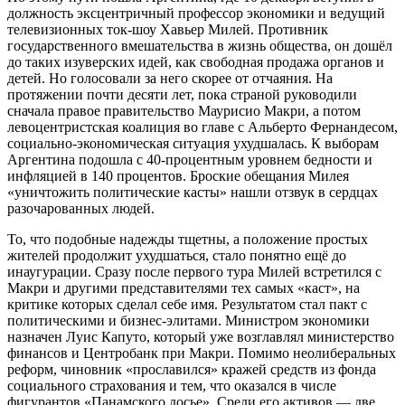
должность эксцентричный профессор экономики и ведущий
телевизионных ток-шоу Хавьер Милей. Противник
государственного вмешательства в жизнь общества, он дошёл
до таких изуверских идей, как свободная продажа органов и
детей. Но голосовали за него скорее от отчаяния. На
протяжении почти десяти лет, пока страной руководили
сначала правое правительство Маурисио Макри, а потом
левоцентристская коалиция во главе с Альберто Фернандесом,
социально-экономическая ситуация ухудшалась. К выборам
Аргентина подошла с 40-процентным уровнем бедности и
инфляцией в 140 процентов. Броские обещания Милея
«уничтожить политические касты» нашли отзвук в сердцах
разочарованных людей.
То, что подобные надежды тщетны, а положение простых
жителей продолжит ухудшаться, стало понятно ещё до
инаугурации. Сразу после первого тура Милей встретился с
Макри и другими представителями тех самых «каст», на
критике которых сделал себе имя. Результатом стал пакт с
политическими и бизнес-элитами. Министром экономики
назначен Луис Капуто, который уже возглавлял министерство
финансов и Центробанк при Макри. Помимо неолиберальных
реформ, чиновник «прославился» кражей средств из фонда
социального страхования и тем, что оказался в числе
фигурантов «Панамского досье». Среди его активов — две