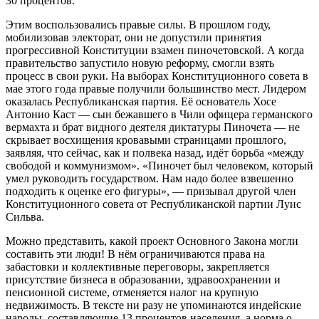
30 процентов.
Этим воспользовались правые силы. В прошлом году,
мобилизовав электорат, они не допустили принятия
прогрессивной Конституции взамен пиночетовской. А когда
правительство запустило новую реформу, смогли взять
процесс в свои руки. На выборах Конституционного совета в
мае этого года правые получили большинство мест. Лидером
оказалась Республиканская партия. Её основатель Хосе
Антонио Каст — сын бежавшего в Чили офицера германского
вермахта и брат видного деятеля диктатуры Пиночета — не
скрывает восхищения кровавыми страницами прошлого,
заявляя, что сейчас, как и полвека назад, идёт борьба «между
свободой и коммунизмом». «Пиночет был человеком, который
умел руководить государством. Нам надо более взвешенно
подходить к оценке его фигуры», — призывал другой член
Конституционного совета от Республиканской партии Луис
Сильва.
Можно представить, какой проект Основного Закона могли
составить эти люди! В нём ограничиваются права на
забастовки и коллективные переговоры, закрепляется
присутствие бизнеса в образовании, здравоохранении и
пенсионной системе, отменяется налог на крупную
недвижимость. В тексте ни разу не упоминаются индейские
народы, составляющие 13 процентов населения, а норма о