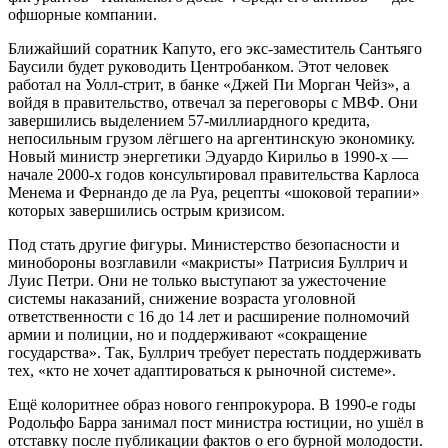
офшорные компании.
Ближайший соратник Капуто, его экс-заместитель Сантьяго
Баусили будет руководить Центробанком. Этот человек
работал на Уолл-стрит, в банке «Джей Пи Морган Чейз», а
войдя в правительство, отвечал за переговоры с МВФ. Они
завершились выделением 57-миллиардного кредита,
непосильным грузом лёгшего на аргентинскую экономику.
Новый министр энергетики Эдуардо Кирильо в 1990-х —
начале 2000-х годов консультировал правительства Карлоса
Менема и Фернандо де ла Руа, рецепты «шоковой терапии»
которых завершились острым кризисом.
Под стать другие фигуры. Министерство безопасности и
минобороны возглавили «макристы» Патрисия Буллрич и
Луис Петри. Они не только выступают за ужесточение
системы наказаний, снижение возраста уголовной
ответственности с 16 до 14 лет и расширение полномочий
армии и полиции, но и поддерживают «сокращение
государства». Так, Буллрич требует перестать поддерживать
тех, «кто не хочет адаптироваться к рыночной системе».
Ещё колоритнее образ нового генпрокурора. В 1990-е годы
Родольфо Барра занимал пост министра юстиции, но ушёл в
отставку после публикации фактов о его бурной молодости.