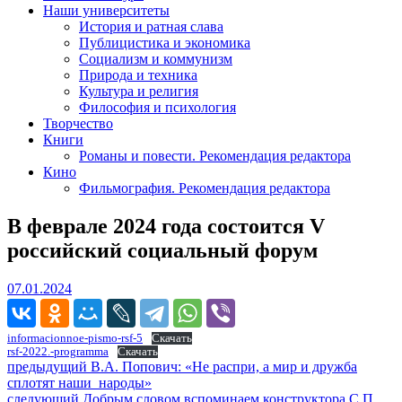
Наши университеты
История и ратная слава
Публицистика и экономика
Социализм и коммунизм
Природа и техника
Культура и религия
Философия и психология
Творчество
Книги
Романы и повести. Рекомендация редактора
Кино
Фильмография. Рекомендация редактора
В феврале 2024 года состоится V
российский социальный форум
07.01.2024
07.01.2024
informacionnoe-pismo-rsf-5
Скачать
rsf-2022.-programma
Скачать
Навигация
Предыдущий
предыдущий
В.А. Попович: «Не распри, а мир и дружба
пост:
сплотят наши народы»
по
Следующее
следующий
Добрым словом вспоминаем конструктора С.П.