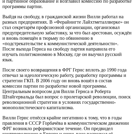
и партийное образование и возглавил комиссию по разработке
программы партии.
Выйдя на свободу, в гражданской жизни Вилли работал на
разных предприятиях. В «Ферайнигте Лайхтметаллверке» он
стал секретарём профсоюзной организации, организовал
предупредительную забастовку, за что был арестован, осуждён
и вновь помещён в тюрьму по обвинению в
«подстрекательстве к коммунистической деятельности».
После выхода Гернса на свободу партия направила его
изучать политэкономию в Москву, где он выучил русский
язык.
После своего возвращения в ФРГ Гернс вплоть до 1990 года
отвечал за идеологическую работу, разработку программы и
стратегии ГКП. В 2006 году он вновь вошёл в состав
комиссии партии по разработке новой программы.
Центральным вопросом для Вилли Гернса и Роберта
Штайгервальда был вопрос о пролетарской революции, поиск
революционной стратегии в условиях государственно-
монополистического капитализма.
Вилли Гернс отнёсся крайне негативно к тому, что в годы
правления в СССР Горбачёва в коммунистическом движении
ФРГ возникло реформистское течение. Он предвидел
контрреволюцию в Европе и очень рано распознал её