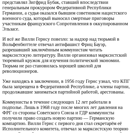
представлял Зигфрид Бубак, ставший впоследствии
генеральным прокурором Федеративной Республики
Германии, а судья оказался бывшим советником нацистского
военного суда, который выносил смертные приговоры
участникам французского Сопротивления в оккупированном
Эльзасе.
И всё же Вилли Гернсу повезло: за надзор над тюрьмой в
Вольфенбюттеле отвечал антифашист Фриц Бауэр,
разрешавший заключённым коммунистам читать
марксистскую литературу. Вилли организовал марксистский
тюремный кружок для изучения политической экономии.
Тюрьма не раз становилась хорошей школой для
революционеров.
Уже находясь в заключении, в 1956 году Гернс узнал, что КПГ
была запрещена в Федеративной Республике, а члены партии,
продолжавшие заниматься партийной работой, арестованы.
Коммунисты в течение следующих 12 лет работали в
подполье. Лишь в 1968 году после многих лет давления на
ФРГ со стороны Советского Союза и ГДР коммунисты
получили право создать новую партию — Германскую
компартию. Вилли Гернс с первого дня стал секретарём её
Исполнительного комитета, отвечал за марксистскую теорию