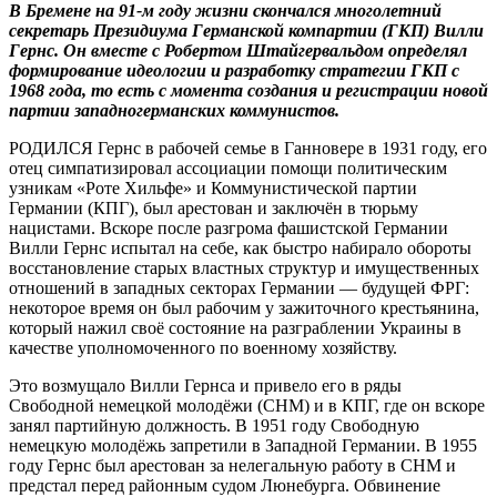
В Бремене на 91-м году жизни скончался многолетний
секретарь Президиума Германской компартии (ГКП) Вилли
Гернс. Он вместе с Робертом Штайгервальдом определял
формирование идеологии и разработку стратегии ГКП с
1968 года, то есть с момента создания и регистрации новой
партии западногерманских коммунистов.
РОДИЛСЯ Гернс в рабочей семье в Ганновере в 1931 году, его
отец симпатизировал ассоциации помощи политическим
узникам «Роте Хильфе» и Коммунистической партии
Германии (КПГ), был арестован и заключён в тюрьму
нацистами. Вскоре после разгрома фашистской Германии
Вилли Гернс испытал на себе, как быстро набирало обороты
восстановление старых властных структур и имущественных
отношений в западных секторах Германии — будущей ФРГ:
некоторое время он был рабочим у зажиточного крестьянина,
который нажил своё состояние на разграблении Украины в
качестве уполномоченного по военному хозяйству.
Это возмущало Вилли Гернса и привело его в ряды
Свободной немецкой молодёжи (СНМ) и в КПГ, где он вскоре
занял партийную должность. В 1951 году Свободную
немецкую молодёжь запретили в Западной Германии. В 1955
году Гернс был арестован за нелегальную работу в СНМ и
предстал перед районным судом Люнебурга. Обвинение