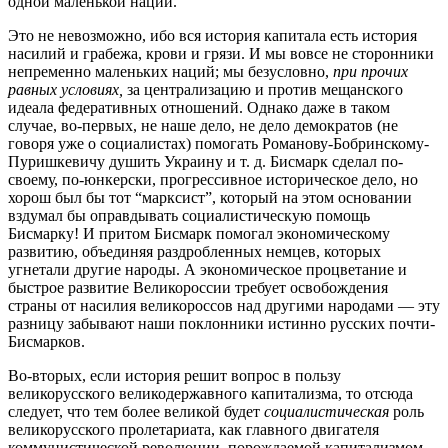
одной маленькой нации.
Это не невозможно, ибо вся история капитала есть история
насилий и грабежа, крови и грязи. И мы вовсе не сторонники
непременно маленьких наций; мы безусловно,
при прочих
равных условиях,
за централизацию и против мещанского
идеала федеративных отношений. Однако даже в таком
случае, во-первых, не наше дело, не дело демократов (не
говоря уже о социалистах) помогать Романову-Бобринскому-
Пуришкевичу душить Украину и т. д. Бисмарк сделал по-
своему, по-юнкерски, прогрессивное историческое дело, но
хорош был бы тот “марксист”, который на этом основании
вздумал бы оправдывать социалистическую помощь
Бисмарку! И притом Бисмарк помогал экономическому
развитию, объединяя раздробленных немцев, которых
угнетали другие народы. А экономическое процветание и
быстрое развитие Великороссии требует освобождения
страны от насилия великороссов над другими народами — эту
разницу забывают наши поклонники истинно русских почти-
Бисмарков.
Во-вторых, если история решит вопрос в пользу
великорусского великодержавного капитализма, то отсюда
следует, что тем более великой будет
социалистическая
роль
великорусского пролетариата, как главного двигателя
коммунистической революции, порождаемой капитализмом.