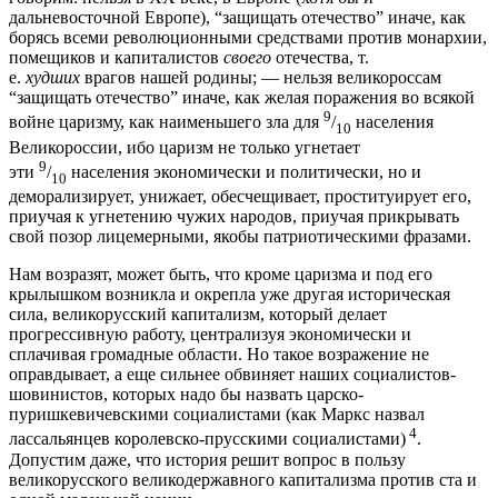
дальневосточной Европе), “защищать отечество” иначе, как
борясь всеми революционными средствами против монархии,
помещиков и капиталистов
своего
отечества, т.
е.
худших
врагов нашей родины; — нельзя великороссам
“защищать отечество” иначе, как желая поражения во всякой
9
войне царизму, как наименьшего зла для
/
населения
10
Великороссии, ибо царизм не только угнетает
9
эти
/
населения экономически и политически, но и
10
деморализирует, унижает, обесчещивает, проституирует его,
приучая к угнетению чужих народов, приучая прикрывать
свой позор лицемерными, якобы патриотическими фразами.
Нам возразят, может быть, что кроме царизма и под его
крылышком возникла и окрепла уже другая историческая
сила, великорусский капитализм, который делает
прогрессивную работу, централизуя экономически и
сплачивая громадные области. Но такое возражение не
оправдывает, а еще сильнее обвиняет наших социалистов-
шовинистов, которых надо бы назвать царско-
пуришкевичевскими социалистами (как Маркс назвал
4
лассальянцев королевско-прусскими социалистами)
.
Допустим даже, что история решит вопрос в пользу
великорусского великодержавного капитализма против ста и