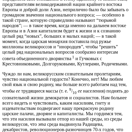
представителям великодержавной нации крайнего востока
Европы и доброй доли Азии, неприлично было бы забывать о
громадном значении национального вопроса; — особенно в
такой стране, которую справедливо называют “тюрьмой
народов”; — в такое время, когда именно на дальнем востоке
Европы и в Азии капитализм будит к жизни и к сознанию
целый ряд “новых”, больших и малых наций; — в такой
момент, когда царская монархия поставила под ружье
миллионы великороссов и “инородцев”, чтобы “решить”
целый ряд национальных вопросов сообразно интересам
1
совета объединенного дворянства
и Гучковых с
Крестовниковыми, Долгоруковыми, Кутлерами, Родичевыми.
Чуждо ли нам, великорусским сознательным пролетариям,
чувство национальной гордости? Конечно, нет! Мы любим
свой язык и свою родину, мы больше всего работаем над тем,
9
чтобы
ее
трудящиеся массы (т. е.
/
ее
населения) поднять до
10
сознательной жизни демократов и социалистов. Нам больнее
всего видеть и чувствовать, каким насилиям, гнету и
издевательствам подвергают нашу прекрасную родину
царские палачи, дворяне и капиталисты. Мы гордимся тем,
что эти насилия вызывали отпор из нашей среды, из среды
великорусов, что
эта
среда выдвинула Радищева,
декабристов, революционеров-разночинцев 70-х годов, что