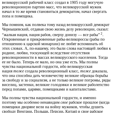
великорусский рабочий класс создал в 1905 году могучую
революционную партию масс, что великорусский мужик
начал в то же время становиться демократом, начал свергать
попа и помещика.
Мы помним, как полвека тому назад великорусский демократ
Чернышевский, отдавая свою жизнь делу революции, сказал:
2
“жалкая нация, нация рабов, сверху донизу — все рабы”
.
Откровенные и прикровенные рабы-великороссы (рабы по
отношению к царской монархии) не любят вспоминать об
этих словах. А, по-нашему, это были слова настоящей любви к
родине, любви, тоскующей вследствие отсутствия
революционности в массах великорусского населения. Тогда
ее не было. Теперь ее мало, но она уже есть. Мы полны
чувства национальной гордости, ибо великорусская
нация
тоже
создала революционный класс,
тоже
доказала,
что она способна дать человечеству великие образцы борьбы
за свободу и за социализм, а не только великие погромы, ряды
виселиц, застенки, великие голодовки и великое раболепство
перед попами, царями, помещиками и капиталистами.
Мы полны чувства национальной гордости, и именно
поэтому мы
особенно
ненавидим
свое
рабское прошлое (когда
помещики дворяне вели на войну мужиков, чтобы душить
свободу Венгрии, Польши, Персии, Китая) и свое рабское