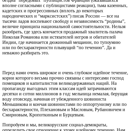
бездна “передовых” публицистов Франции (оказавшихся
вполне согласными с публицистами реакции), тьма казенных,
кадетских и прогрессивных (вплоть до некоторых
народнических и “марксистских”) писак России — все на
тысячи ладов воспевают свободу и независимость “родины”,
величие принципа национальной самостоятельности. Нельзя
разобрать, где здесь кончается продажный хвалитель палача
Николая Романова или истязателей негров и обитателей
Индии, где начинается дюжинный мещанин, по тупоумию
или по бесхарактерности плывущий “по течению”. Да и
неважно разбирать это.
Перед нами очень широкое и очень глубокое идейное течение,
корни которого весьма прочно связаны с интересами господ
помещиков и капиталистов великодержавных наций. На
пропаганду выгодных этим классам идей затрачиваются
десятки и сотни миллионов в год: мельница немалая, берущая
воду отовсюду, начиная от убежденного шовиниста
Меньшикова и кончая шовинистами по оппортунизму или по
бесхарактерности, Плехановым и Масловым, Рубановичем и
Смирновым, Кропоткиным и Бурцевым.
Попробуем и мы, великорусские социал-демократы,
определить свое отношение к этому идейному течению. Нам,