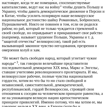
настоящее, когда те же помещики, споспешествуемые
капиталистами, ведут нас на войну” чтобы душить Польшу и
Украину, чтобы давить демократическое движение в Персии и
в Китае, чтобы усилить позорящую наше великорусское
национальное достоинство шайку Романовых, Бобринских,
Пуришкевичей. Никто не повинен в том, если он родился
рабом; но раб, который не только чуждается стремлений к
своей свободе, но оправдывает и прикрашивает свое рабство
(например, называет удушение Польши, Украины и т. д.
“защитой отечества” великороссов), такой раб есть
вызывающий законное чувство негодования, презрения и
омерзения холуй и хам.
“Не может быть свободен народ, который угнетает чужие
3
народы”
, так говорили величайшие представители
последовательной демократии XIX века, Маркс и Энгельс,
ставшие учителями революционного пролетариата. И мы,
великорусские рабочие, полные чувства национальной
гордости, хотим во что бы то ни стало свободной и
независимой, самостоятельной, демократической,
республиканской, гордой Великороссии, строящей свои
отношения к соседям на человеческом принципе равенства, а
не на унижающем великую нацию крепостническом
принципе привилегий. Именно потому, что мы хотим ее, мы
говорим: нельзя в XX веке, в Европе (хотя бы и