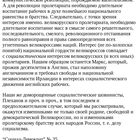
А для революции пролетариата необходимо длительное
воспитание рабочих в духе
полнейшего
национального
равенства и братства. Следовательно, с точки зрения
интересов именно. великорусского пролетариата, необходимо
длительное воспитание масс в смысле самого решительного,
последовательного, смелого, революционного отстаивания
полного равноправия и права самоопределения всех
угнетенных великороссами наций. Интерес (не по-холопски
понятой) национальной гордости великороссов совпадает
с
социалистическим
интересом великорусских (и всех иных)
пролетариев. Нашим образцом останется Маркс, который,
прожив десятилетия в Англии, стал наполовину
англичанином и требовал свободы и национальной
независимости Ирландии в интересах социалистического
движения английских рабочих.
Наши же доморощенные социалистические шовинисты,
Плеханов и проч. и проч., в том последнем и
предположительном случае, который мы рассматривали,
окажутся изменниками не только своей родине, свободной и
демократической Великороссии, но и изменниками
пролетарскому братству всех народов России, т. е. делу
социализма.
“Социал-Демократ” № 35,