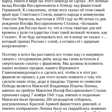
народ. Никто в мире бы этого никогда не сделал. Это личный
вклад Иосифа Виссарионовича в Победу над фашистской
Германией. К сожалению, лучше всех сказал об этом самый
ярый враг Советского Союза, нашего народа и коммунизма
Уинстон Черчилль, выступая в 1959 году на 80-летии со дня
рождения Иосифа Виссарионовича Сталина: «Большим
счастьем для России было то, что в столь тяжёлые для неё
времена у руля государства стоял такой великий человек, как
Сталин». Я не буду цитировать всё, но в конце он сказал: «…
который принял Россию с сохой, а оставил её с ядерным
вооружением».
Поэтому я хотел бы расставить все точки над i и напрямую
связать с сегодняшним днём, когда мы снова вступили в
смертельную схватку с фашизмом. Мы должны вспомнить
наших великих предков, нашего Верховного
Главнокомандующего и сделать всё, чтобы и в этот раз
фашизм не прошел, а для этого нужно помнить о том, что
сделали наши отцы, деды и прадеды. Одним из символов
Победы является Мавзолей Владимира Ильича Ленина,
именно на трибуне Мавзолея Иосиф Виссарионович Сталин
принимал парад 7 ноября 1941 года, именно к подножью
Мавзолея были брошены 200 штандартов отборных,
разгромленных Красной Армией фашистских дивизий, и
именно изображение Ленина было на гвардейских знаменах