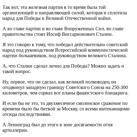
Так вот, эта железная партия в то время была той
организующей и направляющей силой, которая и сплотила
народ для Победы в Великой Отечественной войне.
А во главе партии и во главе Вооруженных Сил, во главе
правительства стоял Иосиф Виссарионович Сталин.
Я это говорю к тому, что победил действительно советский
народ под руководством Всероссийской коммунистической
партии большевиков, под руководством великого Сталина.
А, что Сталин сделал лично для Победы? Можно задать и
такой вопрос.
Ну, первое, что он сделал, как великий полководец он
отодвинул западную границу Советского Союза на 250-300
километров, чем сорвал все планы фашистского блицкрига.
И если бы не это, то двухмесячное смоленское сражение по
времени было бы битвой за Москву, со всеми вытекающими
отсюда последствиями.
А Ленинград был до этого в зоне досягаемости огня
артиллерии.