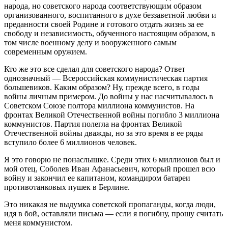
народа, но советского народа соответствующим образом
организованного, воспитанного в духе беззаветной любви и
преданности своей Родине и готового отдать жизнь за ее
свободу и независимость, обученного настоящим образом, в
том числе военному делу и вооруженного самым
современным оружием.
Кто же это все сделал для советского народа? Ответ
однозначный — Всероссийская коммунистическая партия
большевиков. Каким образом? Ну, прежде всего, в годы
войны личным примером. До войны у нас насчитывалось в
Советском Союзе полтора миллиона коммунистов. На
фронтах Великой Отечественной войны погибло 3 миллиона
коммунистов. Партия полегла на фронтах Великой
Отечественной войны дважды, но за это время в ее ряды
вступило более 6 миллионов человек.
Я это говорю не понаслышке. Среди этих 6 миллионов был и
мой отец, Соболев Иван Афанасьевич, который прошел всю
войну и закончил ее капитаном, командиром батареи
противотанковых пушек в Берлине.
Это никакая не выдумка советской пропаганды, когда люди,
идя в бой, оставляли письма — если я погибну, прошу считать
меня коммунистом.