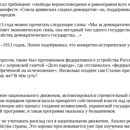
агал требование «свободы вероисповедания и равноправия всех
Манифесте «Союза армянских социал-демократов» он, поддержива
народов.
913 года можно прочитать следующие слова: «Мы за демократиче
ет экономическую связь, она негодный тип одного государства
ойства демократического государства…»
—1913 годов, Ленин подчёркивал, что конкретно-исторические у
осом, также был противником федеративного устройства России. 
с эсеровской газетой «Дело народа», где отстаивалось «федераль
речённой на исчезновение». Несколько позднее сам Сталин приз
у же? В чём суть?
ние национального движения, активизировался стремительный 
ным порядком провозгласила приоритет собственной власти над 
олюции шёл процесс создания независимой, украинской государс
 программе, и такая программа оказалась у большевиков.
ли не учитывать расклад сил в национальном движении. Анализ
ойства страны. Это хорошо прослеживается уже при изучении м