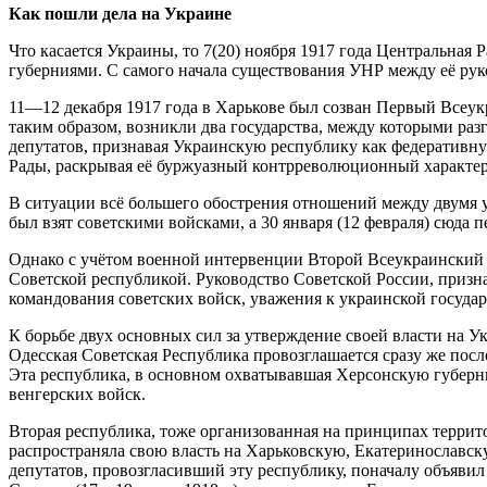
Как пошли дела на Украине
Что касается Украины, то 7(20) ноября 1917 года Центральная
губерниями. С самого начала существования УНР между её рук
11—12 декабря 1917 года в Харькове был созван Первый Всеук
таким образом, возникли два государства, между которыми раз
депутатов, признавая Украинскую республику как федеративну
Рады, раскрывая её буржуазный контрреволюционный характер
В ситуации всё большего обострения отношений между двумя у
был взят советскими войсками, а 30 января (12 февраля) сюда 
Однако с учётом военной интервенции Второй Всеукраинский с
Советской республикой. Руководство Советской России, призна
командования советских войск, уважения к украинской госуда
К борьбе двух основных сил за утверждение своей власти на 
Одесская Советская Республика провозглашается сразу же после
Эта республика, в основном охватывавшая Херсонскую губернию
венгерских войск.
Вторая республика, тоже организованная на принципах террит
распространяла свою власть на Харьковскую, Екатеринославск
депутатов, провозгласивший эту республику, поначалу объявил