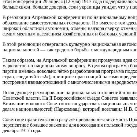
этой конференции 29 апреля (12 мая) 1917 года подчёркивалос
больше связи, больше доверия, если украинцы увидят, что у нас
В резолюции Апрельской конференции по национальному вопрос
образование самостоятельных государств. Но вместе с тем зде
широкой областной автономии, отмены надзора сверху, отмены
самим местным населением хозяйственных и бытовых условий, 
В этой резолюции отвергались культурно-национальная автоно
национальностей — как средство борьбы с международным ка
Таким образом, на Апрельской конференции прозвучала идея 
марксистов по национальному вопросу. В целом программа бол
партии имелась довольно чётко разработанная программа под
стран, соединяйтесь!»), принципе права наций на самоопредел
построения взаимоотношений с многочисленными народностям
Последующее регулирование национальных отношений прошло
Советской власти. На II Всероссийском съезде Советов заявля
Внимание молодого Советского государства к национальным от
делам национальностей (Наркомнац), который возглавил И.В. 
Советское правительство сразу же признало независимость По
перспективе большое значение для воссоздания польской госу
декабря 1917 года.