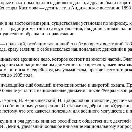
орые из которых длились довольно долго, а другие были скорот
Кенесары Касимова — десять лет, а Андижанское восстание 1898 
так и на востоке империи, существовали установки по мирному
о — традиции местного самоуправления, вводились новые налоги
инудительно обращали в православие.
 польский, особенно заявивший о себе во время восстаний 1830
да, сразу заявили о себе несколько национальных движений в р
циальное архивное дело, которое состоит из многих частей. Бл
б украинском национальном движении того времени, имевшем за
м, эстонском, еврейском, мусульманском, прежде всего татарско
ся до 1905 года.
тличающийся ещё большей интенсивностью и широтой охвата. Пр
 больше усилятся национальные движения после Февральской ре
 Герцен, Н. Чернышевский, Н. Добролюбов и многие другие «вл
по собственному усмотрению. Он также подчёркивал: «Удерживат
о потому, что это кажется полезным для военного могущества и 
акунин и ряд других видных российских общественных деятелей б
.И. Ленин, уделявший большое внимание национальному вопрос