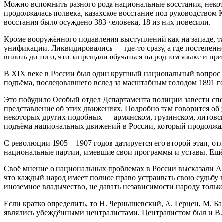
Можно вспомнить разного рода национальные восстания, некот
продолжалась полвека, казахское восстание под руководством 
восстания было осуждено 383 человека, 18 из них повесили.
Кроме вооружённого подавления выступлений как на западе, 
унификации. Ликвидировались — где-то сразу, а где постепенн
вплоть до того, что запрещали обучаться на родном языке и пр
В XIX веке в России был один крупный национальный вопрос —
подъёма, последовавшего вслед за масштабным голодом 1891 го
Это побудило Особый отдел Департамента полиции завести спе
представление об этих движениях. Подробно там говорится о
некоторых других подобных — армянском, грузинском, литовско
подъёма национальных движений в России, который продолжал
С революции 1905—1907 годов датируется его второй этап, о
национальные партии, имевшие свои программы и уставы. Ещё
Своё мнение о национальных проблемах в России высказали А.
что каждый народ имеет полное право устраивать свою судьбу 
иноземное владычество, не давать независимости народу тольк
Если кратко определить, то Н. Чернышевский, А. Герцен, М. Б
являлись убеждёнными централистами. Централистом был и В