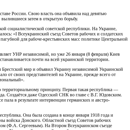
ставе России. Свою власть она объявила над девятью
 вылившиеся затем в открытую борьбу.
кой социалистической советской республики. На Украине,
алось: «I Всеукраинский съезд Советов рабочих и солдатских
 пагубной для рабоче-крестьянских масс политике Центральной
вляет УНР независимой, но уже 26 января (8 февраля) Киев
устанавливается почти на всей украинской территории.
ил Брестский мир и объявил Украину независимой Украинской
ло от своих представителей на Украине, прежде всего от
циональный».
по территориальному принципу. Первая такая республика —
ода. Создаётся даже Одесский СНК во главе с В.Г. Юдовским.
е пала в результате интервенции германских и австро-
спублика. Она была создана в конце января 1918 года и
ны войска Донского. Областной съезд Советов рабочих
мом (Ф.А. Сергеевым). На Втором Всеукраинском съезде