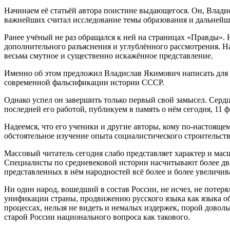
Начинаем её статьёй автора поистине выдающегося. Он, Влади
важнейших считал исследование темы образования и дальнейш
Ранее учёный не раз обращался к ней на страницах «Правды». 
дополнительного разъяснения и углублённого рассмотрения. На
весьма смутное и существенно искажённое представление.
Именно об этом предложил Владислав Якимович написать для 
современной фальсификации истории СССР.
Однако успел он завершить только первый свой замысел. Сердце
последней его работой, публикуем в память о нём сегодня, 11 ф
Надеемся, что его ученики и другие авторы, кому по-настоящ
обстоятельное изучение опыта социалистического строительств
Массовый читатель сегодня слабо представляет характер и м
Специалисты по средневековой истории насчитывают более два
представленных в нём народностей всё более и более увеличив
Ни один народ, вошедший в состав России, не исчез, не потеря
унификации страны, продвижению русского языка как языка об
процессах, нельзя не видеть и немалых издержек, порой дов
старой России национального вопроса как такового.