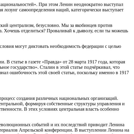
 национальностей». При этом Ленин неоднократно выступал
я лозунг самоопределения наций, категорически выступает
ский централизм, безусловно. Мы за якобинцев против
. Хочешь отделиться? Проваливай к дьяволу, если ты можешь
словия могут диктовать необходимость федерации с целью
В статье в газете «Правда» от 28 марта 1917 года, которая
ное государство». Сталин в этой статье подчёркивал, что
нал ошибочность этой своей статьи, поскольку именно в 1917
процесс создания различных национальных организаций.
центральной, формируя собственные структуры управления и
твенности. В этих условиях центральная власть особенно
 революционных событий и их последствий приводит Ленина
атериалов Апрельской конференции. В выступлении Ленина на