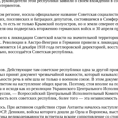
 руководители этой республики заявили о своём вхождении в сос
нтервентов.
этом регионе, носила официальное название Советская социалис
ких, поселянских и батрацких депутатов, состоявшемся в Симфер
, то есть не только Крымский полуостров, но и земли севернее 
реля она подверглась вторжению германских войск и 30 апреля п
ло к ликвидации Советской власти на значительной территории,
к. Революции в Австро-Венгрии и Германии привели к ликвидаци
меняется 14 декабря 1918 года петлюровской директорией, вос
ьно, воссоздаётся Советская республика.
ионов. Действующие там советские республики одна за другой п
 был принят документ чрезвычайной важности, который называл
ьности речь в нём шла не только о военном союзе. В этом доку
ветом на наступление общих врагов. Поэтому, стоя вполне на п
и исходя как из резолюции Украинского Центрального Исполните
оруссии, — Всероссийский Центральный Исполнительный Комитет
ость всех советских республик, более того — эта независимость
лось. При активном содействии стран Антанты началось наступле
СР. Деникин, войска которого дошли до Орла и Воронежа, выст
тика великодержавности встретила вскоре сопротивление со ст