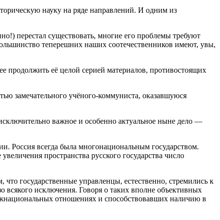
торическую науку на ряде направлений. И одним из
нно!) перестал существовать, многие его проблемы требуют
м большинство теперешних наших соотечественников имеют, увы,
ее продолжить её целой серией материалов, противостоящих
татью замечательного учёного-коммуниста, оказавшуюся
о исключительно важное и особенно актуальное ныне дело —
ии. Россия всегда была многонациональным государством.
увеличения пространства русского государства число
м, что государственные управленцы, естественно, стремились к
зо всякого исключения. Говоря о таких вполне объективных
межнациональных отношениях и способствовавших наличию в