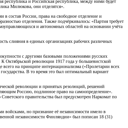
кая республика и Российская республика, между ними будет
ублика Милюкова, они отделятся».
 в состав России, права на свободное отделение и
образностью отделения. Также подчёркивалось: «Партия требует
самоуправляющихся и автономных областей на основании учёта
ость слияния в единых организациях рабочих различных
овокупности с другими базовыми положениями русских
. К Октябрьской революции 1917 года у большевистской
де всего на принципе интернационализма («Пролетарии всех
 государства. В то время это был оптимальный вариант
ческой революции и принятых резолюций, решений
аселяющим Россию, подлинное право на самоопределение».
о Советского правительства был предусмотрен Наркомат по
и войсками, но признание её независимости имело в
ственной независимости Финляндии» был пописан 18 (31)