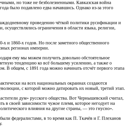
ечными, но тоже не безболезненными. Кавказская война
года было подавлено едва начавшись. Однако из-за этого
, каждодневному проведению чёткой политики русификации и
, осуществлялись ограничения в области языка, религии,
-х и 1860-х годов. Но после заметного общественного
азных регионах империи.
агодаря ему мы можем получить довольно обстоятельное
метную тенденцию ко всё большему усилению, а также о
м. В общем, с 1891 года можно начинать отсчёт первого этапа
актически на всех национальных окраинах создаются
волюции, с которой можно датировать их новый, третий этап.
астители дум» русского общества. Вот Чернышевский считал,
ь в своей зависимости чужое племя, которое негодует на
политического влияния на другие страны, — это гнусно».
ыли федералистами, в то время как П. Ткачёв и Г. Плеханов
у.