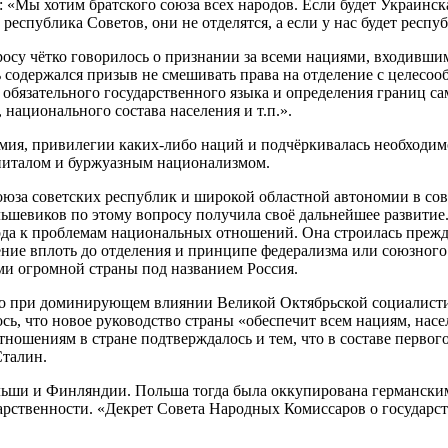
ь: «Мы хотим братского союза всех народов. Если будет Украинс
 республика Советов, они не отделятся, а если у нас будет респ
у чётко говорилось о признании за всеми нациями, входившими
сь содержался призыв не смешивать права на отделение с целесо
 обязательного государственного языка и определения границ 
национального состава населения и т.п.».
мия, привилегии каких-либо наций и подчёркивалась необходим
питалом и буржуазным национализмом.
союза советских республик и широкой областной автономии в с
ьшевиков по этому вопросу получила своё дальнейшее развитие
хода к проблемам национальных отношений. Она строилась преж
ение вплоть до отделения и принципе федерализма или союзного
и огромной страны под названием Россия.
 при доминирующем влиянии Великой Октябрьской социалисти
лось, что новое руководство страны «обеспечит всем нациям, н
ношениям в стране подтверждалось и тем, что в составе первог
Сталин.
льши и Финляндии. Польша тогда была оккупирована германским
дарственности. «Декрет Совета Народных Комиссаров о государ