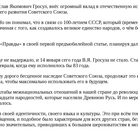
слав Якимович Гросул, внёс огромный вклад в отечественную ис
его развития Советского Союза.
Но он понимал, что в связи со 100-летием СССР, который (време
чиная с того, как создавалось великое единство народов, о чё
«Правды» в своей первой предъюбилейной статье, планируя дал
 не выдержало, и 14 января сего года В.Я. Гросула не стало. С
евраля, когда ему исполнилось бы 83 года.
ему дорого бесценное наследие Советского Союза, продолжат эт
а, чтобы максимально использовать его в будущем.
асштабы межнациональных отношений в нашей стране до революц
дцати народностей, которые населяли Древнюю Русь. И по мере 
алось.
л своей идентичности, своего языка и культуры. Это при всём то
щения, и подобное было характерным для всех других стран, бе
ольно значительных, приводивших к большим шероховатостям в 