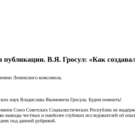
 публикации. В.Я. Гросул: «Как создава
премии Ленинского комсомола.
ских наук Владислава Якимовича Гросула. Будем помнить!
 имени Союз Советских Социалистических Республик не выдержа
ако выводы честных и наиболее глубоких исследователей об опы
ациях под данной рубрикой.