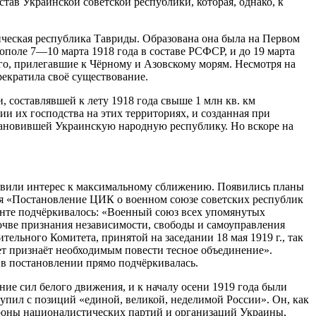
тав Украинской советской республики, которая, однако, к
тическая республика Тавриды. Образована она была на Первом
ополе 7—10 марта 1918 года в составе РСФСР, и до 19 марта
его, прилегавшие к Чёрному и Азовскому морям. Несмотря на
рекратила своё существование.
 составлявшей к лету 1918 года свыше 1 млн кв. км
и их господства на этих территориях, и созданная при
становившей Украинскую народную республику. Но вскоре на
роявили интерес к максимальному сближению. Появились планы
ся «Постановление ЦИК о военном союзе советских республик
менте подчёркивалось: «Военный союз всех упомянутых
очве признания независимости, свободы и самоуправления
льного Комитета, принятой на заседании 18 мая 1919 г., так
 признаёт необходимым повести тесное объединение».
 в постановлении прямо подчёркивалась.
ние сил белого движения, и к началу осени 1919 года были
упил с позиций «единой, великой, неделимой России». Он, как
ороны националистических партий и организаций Украины,