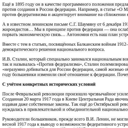
Ещё в 1895 году он в качестве программного положения предл
против создания в России федерации. Например, в статье «О 
против федеративизма и акцентирует внимание на сближении 
А в известном ленинском письме С.Г. Шаумяну от 6 декабря 1
жирондистов… Мы в принципе против федерации — она ослабля
порвать экономическую связь… Автономия есть наш план устр
Вместе с тем в статьях, посвящённых Балканским войнам 1912
демократического решения национального вопроса.
И.В. Сталин, который специально занимался национальным вопр
так и называлась «Против федерализма», Сталин полемизировал 
«неразумно добиваться для России федерации, самой жизнью об
году большевики изменили своё отношение к федерации. Почем
С учётом конкретных исторических условий
После Февральской революции произошло чрезвычайное усиле
Созданная 20 марта 1917 года в Киеве Центральная Рада явоч
издавая даже собственные законы. Так ещё до Октябрьской рев
нуждалась в привлекательной и объединительной национальной
Руководители большевиков, прежде всего В.И. Ленин, не мог
весной 1917 года к выводу о возможности федеративного устр