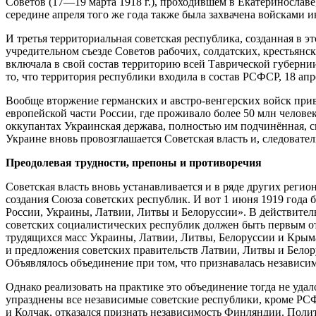
Советов (17—19 марта 1918 г.), проходившем в Екатеринославе,
середине апреля того же года также была захвачена войсками и
И третья территориальная советская республика, созданная в 
учредительном съезде Советов рабочих, солдатских, крестьянс
включала в свой состав территорию всей Таврической губернии
то, что территория республики входила в состав РСФСР, 18 ап
Вообще вторжение германских и австро-венгерских войск приве
европейской части России, где проживало более 50 млн челове
оккупантах Украинская держава, полностью им подчинённая, с
Украине вновь провозглашается Советская власть и, следовател
Преодолевая трудности, препоны и противоречия
Советская власть вновь устанавливается и в ряде других рег
создания Союза советских республик. И вот 1 июня 1919 года
России, Украины, Латвии, Литвы и Белоруссии». В действител
советских социалистических республик должен быть первым от
трудящихся масс Украины, Латвии, Литвы, Белоруссии и Крыма 
и предложения советских правительств Латвии, Литвы и Бел
Объявлялось объединение при том, что признавалась независим
Однако реализовать на практике это объединение тогда не уда
упразднены все независимые советские республики, кроме РСФ
и Колчак, отказался признать независимость Финляндии. Поли