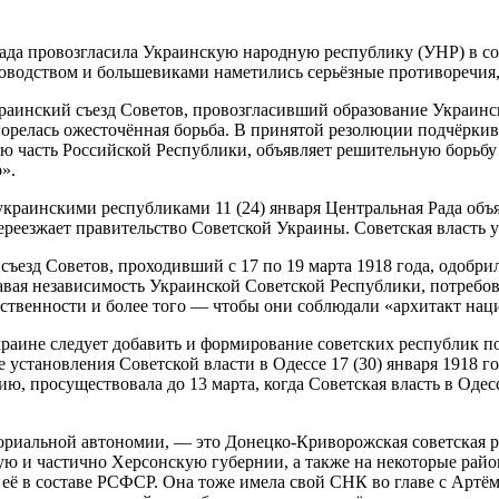
 Рада провозгласила Украинскую народную республику (УНР) в со
оводством и большевиками наметились серьёзные противоречия,
раинский съезд Советов, провозгласивший образование Украинс
горелась ожесточённая борьба. В принятой резолюции подчёркив
ю часть Российской Республики, объявляет решительную борьбу
».
краинскими республиками 11 (24) января Центральная Рада объя
переезжает правительство Советской Украины. Советская власть 
ъезд Советов, проходивший с 17 по 19 марта 1918 года, одобр
вая независимость Украинской Советской Республики, потребова
рственности и более того — чтобы они соблюдали «архитакт на
Украине следует добавить и формирование советских республик 
 установления Советской власти в Одессе 17 (30) января 1918 г
, просуществовала до 13 марта, когда Советская власть в Одесс
ориальной автономии, — это Донецко-Криворожская советская ре
ую и частично Херсонскую губернии, а также на некоторые райо
 её в составе РСФСР. Она тоже имела свой СНК во главе с Артё