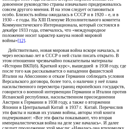
довоенное руководство страны изначально придерживалось
совсем другого мнения. И на этом следует остановиться
особо. Близость войны ожидалась в СССР и в 1920 – е, и в
1930 – е годы. На XIII Пленуме Исполнительного комитета
Коммунистического Интернационала, который состоялся в
декабре 1933 года, отмечалось, что «международное
положение носит характер кануна новой мировой
войны»
[12]
.
Действительно, новая мировая война вскоре началась, и
через несколько лет в СССР о ней стали писать открыто. В
этом отношении чрезвычайно показательны материалы
«Истории ВКП(б). Краткий курс», вышедшей в 1938 году, где
после того как рассказывается о нападении фашистской
Италии на Абиссинию и отказе Германии соблюдать условия
Версальского договора, более того, о наличии у неё плана
насильственного пересмотра границ европейских государств,
говорится о военной интервенции Германии и Италии против
Испанской республики, насильственном присоединении
Австрии к Германии в 1938 году, а также о вторжении
Японии в Центральный Китай в 1937 г. Китай. Перечислив
эти факты и назвав их узлами войны, авторы этой книги
подчеркивают: «Все эти факты показывают, что вторая
империалистическая война на деле уже началась». И далее
следует продолжение этой мысли: «Началась она втихомолку,