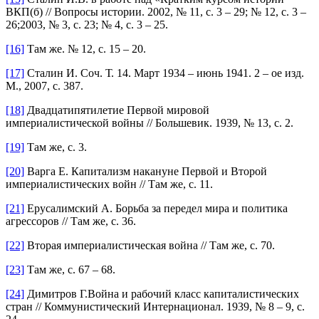
ВКП(б) // Вопросы истории. 2002, № 11, с. 3 – 29; № 12, с. 3 –
26;2003, № 3, с. 23; № 4, с. 3 – 25.
[16]
Там же. № 12, с. 15 – 20.
[17]
Сталин И. Соч. Т. 14. Март 1934 – июнь 1941. 2 – ое изд.
М., 2007, с. 387.
[18]
Двадцатипятилетие Первой мировой
империалистической войны // Большевик. 1939, № 13, с. 2.
[19]
Там же, с. 3.
[20]
Варга Е. Капитализм накануне Первой и Второй
империалистических войн // Там же, с. 11.
[21]
Ерусалимский А. Борьба за передел мира и политика
агрессоров // Там же, с. 36.
[22]
Вторая империалистическая война // Там же, с. 70.
[23]
Там же, с. 67 – 68.
[24]
Димитров Г.Война и рабочий класс капиталистических
стран // Коммунистический Интернационал. 1939, № 8 – 9, с.