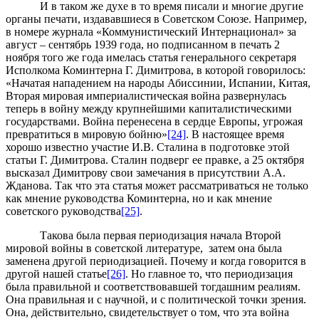
И в таком же духе в то время писали и многие другие
органы печати, издававшиеся в Советском Союзе. Например,
в номере журнала «Коммунистический Интернационал» за
август – сентябрь 1939 года, но подписанном в печать 2
ноября того же года имелась статья генерального секретаря
Исполкома Коминтерна Г. Димитрова, в которой говорилось:
«Начатая нападением на народы Абиссинии, Испании, Китая,
Вторая мировая империалистическая война развернулась
теперь в войну между крупнейшими капиталистическими
государствами. Война перенесена в сердце Европы, угрожая
превратиться в мировую бойню»
[24]
. В настоящее время
хорошо известно участие И.В. Сталина в подготовке этой
статьи Г. Димитрова. Сталин подверг ее правке, а 25 октября
высказал Димитрову свои замечания в присутствии А.А.
Жданова. Так что эта статья может рассматриваться не только
как мнение руководства Коминтерна, но и как мнение
советского руководства
[25]
.
Такова была первая периодизация начала Второй
мировой войны в советской литературе, затем она была
заменена другой периодизацией. Почему и когда говорится в
другой нашей статье
[26]
. Но главное то, что периодизация
была правильной и соответствовавшей тогдашним реалиям.
Она правильная и с научной, и с политической точки зрения.
Она, действительно, свидетельствует о том, что эта война