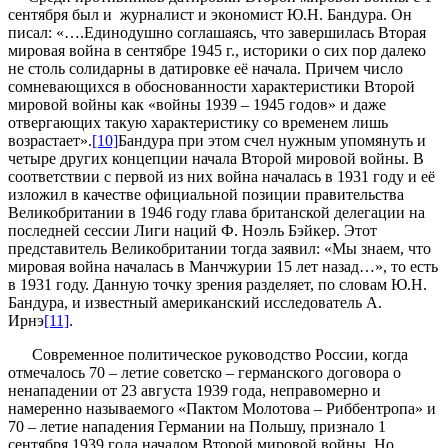
сентября был и журналист и экономист Ю.Н. Бандура. Он
писал: «….Единодушно соглашаясь, что завершилась Вторая
мировая война в сентябре 1945 г., историки о сих пор далеко
не столь солидарны в датировке её начала. Причем число
сомневающихся в обоснованности характеристики Второй
мировой войны как «войны 1939 – 1945 годов» и даже
отвергающих такую характеристику со временем лишь
возрастает».
[10]
Бандура при этом счел нужным упомянуть и
четыре других концепции начала Второй мировой войны. В
соответствии с первой из них война началась в 1931 году и её
изложил в качестве официальной позиции правительства
Великобритании в 1946 году глава британской делегации на
последней сессии Лиги наций Ф. Ноэль Бэйкер. Этот
представитель Великобритании тогда заявил: «Мы знаем, что
мировая война началась в Манчжурии 15 лет назад…», то есть
в 1931 году. Данную точку зрения разделяет, по словам Ю.Н.
Бандура, и известный американский исследователь А.
Ирнэ
[11]
.
Современное политическое руководство России, когда
отмечалось 70 – летие советско – германского договора о
ненападении от 23 августа 1939 года, неправомерно и
намеренно называемого «Пактом Молотова – Риббентропа» и
70 – летие нападения Германии на Польшу, признало 1
сентября 1939 года началом Второй мировой войны. Но