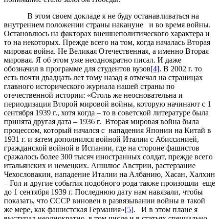
В этом своем докладе я не буду останавливаться на
внутреннем положении страны накануне и во время войны.
Остановлюсь на факторах внешнеполитического характера и
то на некоторых. Прежде всего на том, когда началась Вторая
мировая война. Не Великая Отечественная, а именно Вторая
мировая. Я об этом уже неоднократно писал. И даже
обозначил в программе для студентов вузов
[4]
. В 2002 г. то
есть почти двадцать лет тому назад я отмечал на страницах
главного исторического журнала нашей страны по
отечественной истории: «Столь же неосновательна и
периодизация Второй мировой войны, которую начинают с 1
сентября 1939 г., хотя когда – то в советской литературе была
принята другая дата – 1936 г. Вторая мировая война была
процессом, который начался с нападения Японии на Китай в
1931 г. и затем дополнился войной Италии с Абиссинией,
гражданской войной в Испании, где на стороне фашистов
сражалось более 300 тысяч иностранных солдат, прежде всего
итальянских и немецких. Аншлюс Австрии, растерзание
Чехословакии, нападение Италии на Албанию, Хасан, Халхин
– Гол и другие события подобного рода также произошли еще
до 1 сентября 1939 г. Последнюю дату нам навязали, чтобы
показать, что СССР виновен в развязывании войны в такой
же мере, как фашистская Германия»
[5]
. И в этом плане я
выступал неоднократно, в том числе и в статьях специально