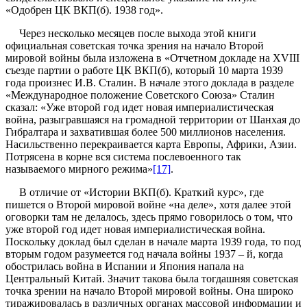
«Одобрен ЦК ВКП(б). 1938 год».
Через несколько месяцев после выхода этой книги
официальная советская точка зрения на начало Второй
мировой войны была изложена в «Отчетном докладе на XVIII
съезде партии о работе ЦК ВКП(б), который 10 марта 1939
года произнес И.В. Сталин. В начале этого доклада в разделе
«Международное положение Советского Союза» Сталин
сказал: «Уже второй год идет новая империалистическая
война, разыгравшаяся на громадной территории от Шанхая до
Гибралтара и захватившая более 500 миллионов населения.
Насильственно перекраивается карта Европы, Африки, Азии.
Потрясена в корне вся система послевоенного так
называемого мирного режима»
[17]
.
В отличие от «Истории ВКП(б). Краткий курс», где
пишется о Второй мировой войне «на деле», хотя далее этой
оговорки там не делалось, здесь прямо говорилось о том, что
уже второй год идет новая империалистическая война.
Поскольку доклад был сделан в начале марта 1939 года, то под
вторым годом разумеется год начала войны 1937 – й, когда
обострилась война в Испании и Япония напала на
Центральный Китай. Значит такова была тогдашняя советская
точка зрении на начало Второй мировой войны. Она широко
тиражировалась в различных органах массовой информации и