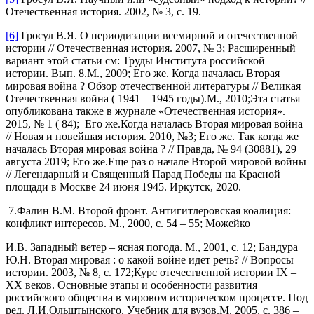
Отечественная история. 2002, № 3, с. 19.
[6]
Гросул В.Я. О периодизации всемирной и отечественной
истории // Отечественная история. 2007, № 3; Расширенный
вариант этой статьи см: Труды Института российской
истории. Вып. 8.М., 2009; Его же. Когда началась Вторая
мировая война ? Обзор отечественной литературы // Великая
Отечественная война ( 1941 – 1945 годы).М., 2010;Эта статья
опубликована также в журнале «Отечественная история».
2015, № 1 ( 84); Его же.Когда началась Вторая мировая война
// Новая и новейшая история. 2010, №3; Его же. Так когда же
началась Вторая мировая война ? // Правда, № 94 (30881), 29
августа 2019; Его же.Еще раз о начале Второй мировой войны
// Легендарный и Священный Парад Победы на Красной
площади в Москве 24 июня 1945. Иркутск, 2020.
7.Фалин В.М. Второй фронт. Антигитлеровская коалиция:
конфликт интересов. М., 2000, с. 54 – 55; Можейко
И.В. Западный ветер – ясная погода. М., 2001, с. 12; Бандура
Ю.Н. Вторая мировая : о какой войне идет речь? // Вопросы
истории. 2003, № 8, с. 172;Курс отечественной истории IX –
ХХ веков. Основные этапы и особенности развития
российского общества в мировом историческом процессе. Под
ред. Л.И.Ольштынского. Учебник для вузов.М. 2005, с. 386 –