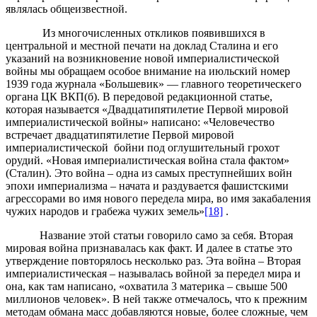
являлась общеизвестной.
Из многочисленных откликов появившихся в
центральной и местной печати на доклад Сталина и его
указаний на возникновение новой империалистической
войны мы обращаем особое внимание на июльский номер
1939 года журнала «Большевик» — главного теоретическего
органа ЦК ВКП(б). В передовой редакционной статье,
которая называется «Двадцатипятилетие Первой мировой
империалистической войны» написано: «Человечество
встречает двадцатипятилетие Первой мировой
империалистической бойни под оглушительный грохот
орудий. «Новая империалистическая война стала фактом»
(Сталин). Это война – одна из самых преступнейших войн
эпохи империализма – начата и раздувается фашистскими
агрессорами во имя нового передела мира, во имя закабаления
чужих народов и грабежа чужих земель»
[18]
.
Название этой статьи говорило само за себя. Вторая
мировая война признавалась как факт. И далее в статье это
утверждение повторялось несколько раз. Эта война – Вторая
империалистическая – называлась войной за передел мира и
она, как там написано, «охватила 3 материка – свыше 500
миллионов человек». В ней также отмечалось, что к прежним
методам обмана масс добавляются новые, более сложные, чем