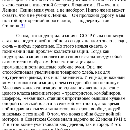
я ясно сказал в известной беседе с Людвигом…Я – ученик
Ленина. Ленин меня учил, а не наоборот. Никто же не может
сказать, что я не ученик Ленина. – Он проложил дорогу, а мы
по этой проторенной дороге идем, — подчеркнул тов.
Сталин»
[3]
.
О том, что индустриализация в СССР была напрямую
связана с подготовкой к войне и сегодня неплохо знают люди,
сколь – нибудь грамотные. Но этого нельзя сказать о
понимании ими проблем коллективизации. Тогда как
индустриализация и коллективизация связаны между собой
самым тесным образом. Коллективизация дала
промышленности дешевые рабочие руки. Она же
способствовала увеличению товарного хлеба, как для
внутреннего рынка, так и для внешнего. И еще один важный
момент коллективизации, о чем сегодня обычно не пишут.
Массовая коллективизация породила появление в деревне
целого класса механизаторов – трактористов, комбайнеров,
шоферов, механиков, ставших впротивовес бывшим кулакам
опорой советской власти в сельской местности, а во время
войны давших тысячи танкистов, шоферов, вообще, людей
знакомых с техникой. О том, что новая война будет войной
моторов в Советском Союзе знали задолго до 22 июня 1941 г.
И в этой войне участвовали как деревня, так и город. И это
понимание стало залогом Победы.