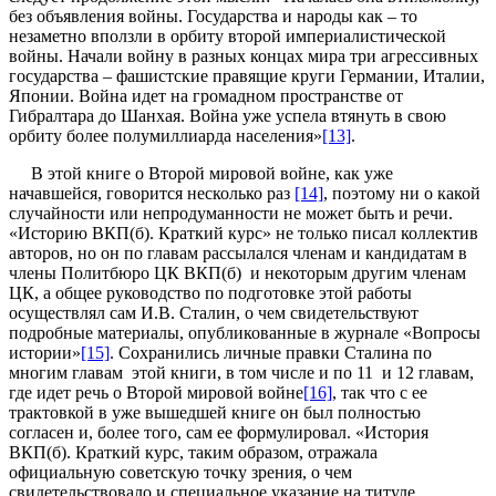
без объявления войны. Государства и народы как – то
незаметно вползли в орбиту второй империалистической
войны. Начали войну в разных концах мира три агрессивных
государства – фашистские правящие круги Германии, Италии,
Японии. Война идет на громадном пространстве от
Гибралтара до Шанхая. Война уже успела втянуть в свою
орбиту более полумиллиарда населения»
[13]
.
В этой книге о Второй мировой войне, как уже
начавшейся, говорится несколько раз
[14]
, поэтому ни о какой
случайности или непродуманности не может быть и речи.
«Историю ВКП(б). Краткий курс» не только писал коллектив
авторов, но он по главам рассылался членам и кандидатам в
члены Политбюро ЦК ВКП(б) и некоторым другим членам
ЦК, а общее руководство по подготовке этой работы
осуществлял сам И.В. Сталин, о чем свидетельствуют
подробные материалы, опубликованные в журнале «Вопросы
истории»
[15]
. Сохранились личные правки Сталина по
многим главам этой книги, в том числе и по 11 и 12 главам,
где идет речь о Второй мировой войне
[16]
, так что с ее
трактовкой в уже вышедшей книге он был полностью
согласен и, более того, сам ее формулировал. «История
ВКП(б). Краткий курс, таким образом, отражала
официальную советскую точку зрения, о чем
свидетельствовало и специальное указание на титуле