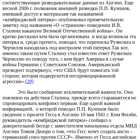
соответствующие разведывательные данные из Англии. Еще
весной 2006 г. полковник внешней разведки П.П. Кулешов,
имевший доступ к материалам так называемой
«кембриджской пятерки» опубликовал примечательную
заметку под названием «О «странном» поведении И.В.
Сталина накануне Великой Отечественной войны». Он
кратко рассказал кем была организована и когда возникла эта
пятерка и, среди прочего, поведал, что переписка Рузвельта и
Черчилля находилась под контролем этой пятерки.Так вот,
именно таким путем Сталину стал известен ответ Рузвельта
Черчиллю по поводу того, с кем будет Америка в случае
войны Германии с Советским Союзом. Американский
президент подчеркнул, «что США будут помогать той
стороне, которая подвергнется неспровоцированной
агрессии».
[29]
Это было сообщение исключительной важности. Оно
повлияло на действия Сталина, прежде всего старавшегося не
спровоцировать конфликт первым. Еще одной важной
информацией, о которой поведал П.П. Кулешов было
сведение о прилете Гесса в Англию 10 мая 1941 г. Ким Филби,
руководитель «кембриджской пятерки» сообщил о
доверительной беседе с заместителем начальника отдела МИД
Англии Томом Дюпри о том, «что Гесс хочет создать англо –
германский союз против СССР». Именно от Гесса английское