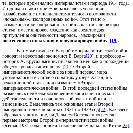
те, которые применялись империалистами периода 1914 года.
И одним из таких приемов называлось усиленное
разрабатывание империалистами тезиса о возможности
«локальных», изолированных войн». Этот тезис о
возможности «изолированных войн», как писали авторы
статьи, имеет широкое хождение как средство для
притупления бдительности народов, «маскировки
постепенного вползания в новую мировую войну»
[19]
.
В том же номере о Второй империалистической войне
говорят и известный экономист Е. Варга
[20]
, и профессор –
историк А. Ерусалимский, писавшей о ней как о порождении
общего кризиса капитализма.
[21]
О Второй
империалистической войне за новый передел мира
упоминалось и в статье о событиях у озера Хасан, и в
редакционной статье под названием «Вторая
империалистическая война». В этой последней статье войны
назывались неизбежным явлением капиталистической
действительности и говорилось об очагах войны и ее
виновниках. Выделялись там основные этапы Второй
империалистической войны с 1931 по 1939 год
[22]
. Как здесь
обращается внимание, на Дальнем Востоке прогремели
первые выстрелы Второй империалистической войны.
Осенью 1931 года японский империализм напал на Китай
[23]
.