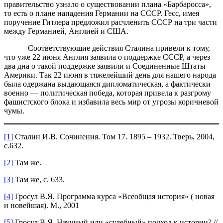
правительство узнало о существовании плана «Барбаросса»,
то есть о плане нападения Германии на СССР. Гесс, имея
поручение Гитлера предложил расчленить СССР на три части
между Германией, Англией и США.
Соответствующие действия Сталина привели к тому,
что уже 22 июня Англия заявила о поддержке СССР, а через
два дна о такой поддержке заявили и Соединенные Штаты
Америки. Так 22 июня в тяжелейший день для нашего народа
была одержана выдающаяся дипломатическая, а фактически
военно — политическая победа, которая привела к разгрому
фашистского блока и избавила весь мир от угрозы коричневой
чумы.
[1]
Сталин И.В. Сочинения. Том 17. 1895 – 1932. Тверь, 2004,
с.632.
[2]
Там же.
[3]
Там же, с. 633.
[4]
Гросул В.Я. Программа курса «Всеобщая история» ( новая
и новейшая). М., 2001
[5]
Гросул В.Я. Научный или «судебный» подход к истории? //