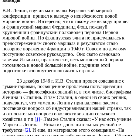
выводы
В.И. Ленин, изучив материалы Версальской мирной
конференции, пришел к выводу о неизбежности новой
мировой войны. Интересно, что к такому же выводу пришел
и французский маршал Фердинанд Фош, пожалуй
крупнейший французский полководец периода Первой
мировой войны. Но французская элита не прислушалась к
предостережениям своего маршала и результатом стало
позорное поражение Франции в 1940 г. Совсем по другому
поступило советское руководство. Оно свято следовало
заветам Ильича и, практически, весь межвоенный период
готовилось к новой большой войне, подчинив этой
подготовке всю внутреннюю жизнь страны.
23 декабря 1946 г. И.В. Сталин провел совещание с
гуманитариями, посвященное проблемам популяризации
историко — философских знаний и, в том числе, биографиям
Ленина и Сталина. И там Сталин, в одной из своих реплик,
подчеркнул, что «именно Ленину принадлежит заслуга
постановки вопроса об индустриализации нашей страны, так
и относительно вопроса о коллективизации сельского
хозяйства и т.п.
[1]
».Там же Сталин сказал: «У нас есть учение
Маркса – Ленина…Никаких дополнительных учений не
требуется»
[2]
. И еще, из материалов этого совещания: «На
самом деле я считал и считаю себя учеником Ленина. Об этом