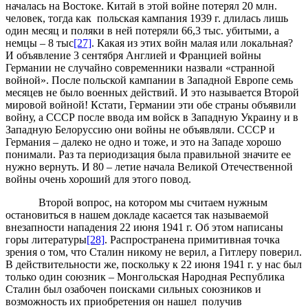
началась на Востоке. Китай в этой войне потерял 20 млн.
человек, тогда как польская кампания 1939 г. длилась лишь
один месяц и поляки в ней потеряли 66,3 тыс. убитыми, а
немцы – 8 тыс
[27]
. Какая из этих войн малая или локальная?
И объявление 3 сентября Англией и Францией войны
Германии не случайно современники назвали «странной
войной». После польской кампании в Западной Европе семь
месяцев не было военных действий. И это называется Второй
мировой войной! Кстати, Германии эти обе страны объявили
войну, а СССР после ввода им войск в Западную Украину и в
Западную Белоруссию они войны не объявляли. СССР и
Германия – далеко не одно и тоже, и это на Западе хорошо
понимали. Раз та периодизация была правильной значите ее
нужно вернуть. И 80 – летие начала Великой Отечественной
войны очень хороший для этого повод.
Второй вопрос, на котором мы считаем нужным
остановиться в нашем докладе касается так называемой
внезапности нападения 22 июня 1941 г. Об этом написаны
горы литературы
[28]
. Распространена примитивная точка
зрения о том, что Сталин никому не верил, а Гитлеру поверил.
В действительности же, поскольку к 22 июня 1941 г. у нас был
только один союзник – Монгольская Народная Республика
Сталин был озабочен поисками сильных союзников и
возможность их приобретения он нашел получив