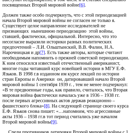
посвященных Второй мировой войне
[6]
.
Должен также особо подчеркнуть, что с этой периодизацией
начала Второй мировой войны не согласен не только я.
Существует целое направление исследователей не
признающих нынешнюю периодизацию этой войны,
ставшей, фактически, официальной. Интересно, что это
несогласие выразили историки разных политических
предпочтений – Л.И. Ольштынский, В.В. Фалин, Н.А.
Нарочницкая и др
[7]
. Есть также авторы, которые считают
необходимым напомнить о прежней советской периодизации.
К ним относился известный отечественный американист,
многие годы читавший курс новейшей истории в МГУ Е.Ф.
Язьков. В 1998 г.в изданном им курсе лекций по истории
стран Европы и Америки он, датировавший начало Второй
мировой войны 1 сентября 1939 г. , тем не менее подчеркнул:
«В те предвоенные годы, как правило, считалось, что Вторая
мировая война фактически началась уже в 1936 – 1938 гг.
после первых агрессивных актов держав реакционно –
фашистского блока»
[8]
. На следующей странице своего курса
Е.Ф. Язьков снова пишет: «…напомним, что агрессивные
акты 1936 – 1938 гг.в тот период считались уже началом
Второй мировой войны
[9]
.
Среди противников датировки Второй мировой войны с 1