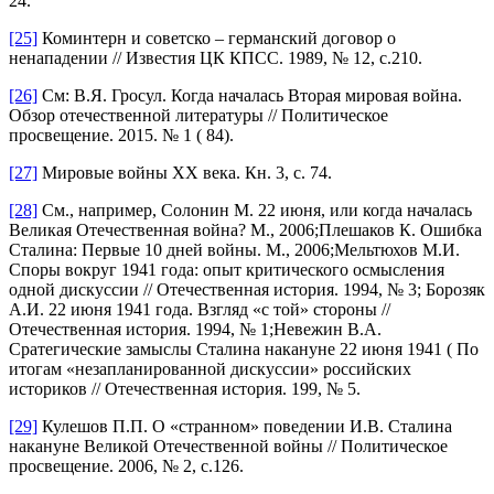
24.
[25]
Коминтерн и советско – германский договор о
ненападении // Известия ЦК КПСС. 1989, № 12, с.210.
[26]
См: В.Я. Гросул. Когда началась Вторая мировая война.
Обзор отечественной литературы // Политическое
просвещение. 2015. № 1 ( 84).
[27]
Мировые войны ХХ века. Кн. 3, с. 74.
[28]
См., например, Солонин М. 22 июня, или когда началась
Великая Отечественная война? М., 2006;Плешаков К. Ошибка
Сталина: Первые 10 дней войны. М., 2006;Мельтюхов М.И.
Споры вокруг 1941 года: опыт критического осмысления
одной дискуссии // Отечественная история. 1994, № 3; Борозяк
А.И. 22 июня 1941 года. Взгляд «с той» стороны //
Отечественная история. 1994, № 1;Невежин В.А.
Сратегические замыслы Сталина накануне 22 июня 1941 ( По
итогам «незапланированной дискуссии» российских
историков // Отечественная история. 199, № 5.
[29]
Кулешов П.П. О «странном» поведении И.В. Сталина
накануне Великой Отечественной войны // Политическое
просвещение. 2006, № 2, с.126.