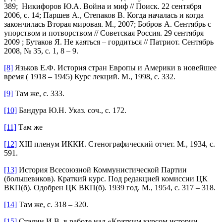
389; Никифоров Ю.А. Война и миф // Поиск. 22 сентября
2006, с. 14; Паршев А., Степаков В. Когда началась и когда
закончилась Вторая мировая. М., 2007; Бобров А. Сентябрь с
упорством и потворством // Советская Россия. 29 сентября
2009 ; Бутаков Я. Не каяться – гордиться // Патриот. Сентябрь
2008, № 35, с. 1, 8 – 9.
[8]
Язьков Е.Ф. История стран Европы и Америки в новейшее
время ( 1918 – 1945) Курс лекций. М., 1998, с. 332.
[9]
Там же, с. 333.
[10]
Бандура Ю.Н. Указ. соч., с. 172.
[11]
Там же
[12]
XIII пленум ИККИ. Стенографический отчет. М., 1934, с.
591.
[13]
История Всесоюзной Коммунистической Партии
(большевиков). Краткий курс. Под редакцией комиссии ЦК
ВКП(б). Одобрен ЦК ВКП(б). 1939 год. М., 1954, с. 317 – 318.
[14]
Там же, с. 318 – 320.
[15]
Сталин И.В. в работе над «Кратким курсом истории