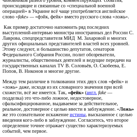
чиновников разного уровня, комментирующих события,
происходящие и связанные со «специальной военной
операцией» в Украине всё чаще употребляется английское
слово «
fake
»
—
«фэйк, фейк» вместо русского слова «ложь».
Как пример достаточно напомнить ряд последних
выступлений-интервью министра иностранных дел России С.
Лаврова, спецпредставителя МИД М. Захаровой и многих
других официальных представителей властей всех уровней.
Этому следуют, и большинство депутатов, сенаторов
Федерального Собрания России, полит обозреватели,
журналисты, общественных деятелей и ведущие передачи на
государственных каналах ТV В. Соловьёв, О. Скобеева, Е.
Попов, В. Никонов и многие другие.
Между тем различие в толковании этих двух слов «фейк» и
«ложь» даже, исходя из их словарного значения при всей
схожести, всё же имеется. Так,
«фейк»
(
англ.
fake
—
подделка) это что-либо ложное, недостоверное,
сфальсифицированное, выдаваемое за действительное,
реальное, достоверное с целью ввести в заблуждение. «
Ложь»
же это сознательное искажение
истины
, высказанное с целью
введения кого-либо в заблуждение. Согласитесь, что второе
определение точнее отражает существо характеризуемых
событий, чем первое.