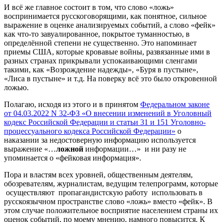
И всё же главное состоит в том, что слово «ложь»
воспринимается русскоговорящими, как понятное, сильное
выражение в оценке анализируемых событий, а слово «фейк»
как что-то завуалированное, покрытое туманностью, в
определённой степени не существенно. Это напоминает
приемы США, которые кровавые войны, развязанные ими в
разных странах прикрывали успокаивающими сленгами
такими, как «Возрождение надежды», «Буря в пустыне»,
«Лиса в пустыне» и т.д. На поверку всё это было откровенной
ложью.
Полагаю, исходя из этого и в принятом
Федеральном законе
от 04.03.2022 N 32-ФЗ «О внесении изменений в Уголовный
кодекс Российской Федерации и статьи 31 и 151 Уголовно-
процессуального кодекса Российской Федерации»
о
наказании за недостоверную информацию используется
выражение «…
ложной
информации…» и ни разу не
упоминается о «фейковая информация».
Пора и властям всех уровней, общественным деятелям,
обозревателям, журналистам, ведущим телепрограмм, которые
осуществляют пропагандистскую работу использовать в
русскоязычном пространстве слово «ложь» вместо «фейк». В
этом случае положительное восприятие населением страны их
оценок событий, по моему мнению, намного повысится. К