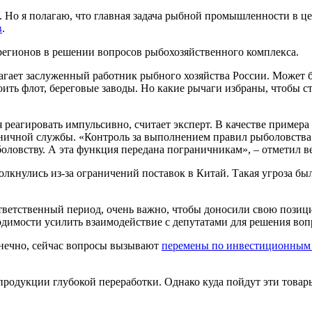
я. Но я полагаю, что главная задача рыбной промышленности в ц
в
.
регионов в решении вопросов рыбохозяйственного комплекса.
агает заслуженный работник рыбного хозяйства России. Может б
оить флот, береговые заводы. Но какие рычаги избраны, чтобы ст
реагировать импульсивно, считает эксперт. В качестве примера
аничной службы. «Контроль за выполнением правил рыболовства 
боловству. А эта функция передана пограничникам», – отметил в
кнулись из-за ограничений поставок в Китай. Такая угроза был
тветственный период, очень важно, чтобы доносили свою позиц
одимости усилить взаимодействие с депутатами для решения воп
нечно, сейчас вопросы вызывают
перемены по инвестиционным
 продукции глубокой переработки. Однако куда пойдут эти това