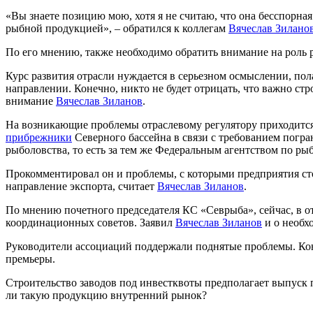
«Вы знаете позицию мою, хотя я не считаю, что она бесспорна
рыбной продукцией», – обратился к коллегам
Вячеслав Зилано
По его мнению, также необходимо обратить внимание на роль 
Курс развития отрасли нуждается в серьезном осмыслении, пол
направлении. Конечно, никто не будет отрицать, что важно стр
внимание
Вячеслав Зиланов
.
На возникающие проблемы отраслевому регулятору приходится 
прибрежники
Северного бассейна в связи с требованием погр
рыболовства, то есть за тем же Федеральным агентством по ры
Прокомментировал он и проблемы, с которыми предприятия стол
направление экспорта, считает
Вячеслав Зиланов
.
По мнению почетного председателя КС «Севрыба», сейчас, в о
координационных советов. Заявил
Вячеслав Зиланов
и о необх
Руководители ассоциаций поддержали поднятые проблемы. Ко
премьеры.
Строительство заводов под инвестквоты предполагает выпуск
ли такую продукцию внутренний рынок?