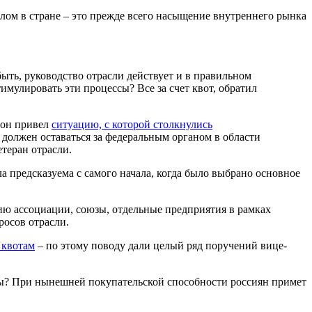
елом в стране – это прежде всего насыщение внутреннего рынка
ыть, руководство отрасли действует и в правильном
имулировать эти процессы? Все за счет квот, обратил
 он привел
ситуацию, с которой столкнулись
должен оставаться за федеральным органом в области
етеран отрасли.
а предсказуема с самого начала, когда было выбрано основное
ию ассоциации, союзы, отдельные предприятия в рамках
росов отрасли.
 квотам
– по этому поводу дали целый ряд поручений вице-
ры? При нынешней покупательской способности россиян примет