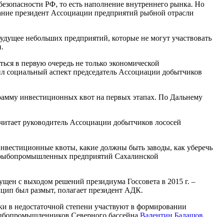
езопасности РФ, то есть наполнение внутреннего рынка. Но
мание президент Ассоциации предприятий рыбной отрасли
удущее небольших предприятий, которые не могут участвовать
.
ться в первую очередь не только экономической
лил социальный аспект председатель Ассоциации добытчиков
грамму инвестиционных квот на первых этапах. По Дальнему
 считает руководитель Ассоциации добытчиков лососей
 инвестиционные квоты, какие должны быть заводы, как уберечь
ии рыбопромышленных предприятий Сахалинской
пущен с выходом решений президиума Госсовета в 2015 г. –
цип был размыт, полагает президент АДК.
и в недостаточной степени участвуют в формировании
 рыбопромышленников Северного бассейна
Валентин Балашов
.