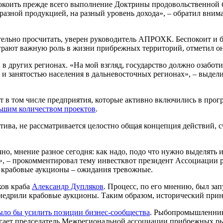
окоить прежде всего выполнение Доктрины продовольственной б
разной продукцией, на разный уровень дохода», – обратил вни
ельно просчитать, уверен руководитель АПРОХК. Беспокоит и б
грают важную роль в жизни прибрежных территорий, отметил он
в других регионах. «На мой взгляд, государство должно озаботи
 и занятостью населения в дальневосточных регионах», – выде
т в том числе предприятия, которые активно включились в про
льшим количеством проектов
.
пектива, не рассматривается целостно общая концепция действий,
но, мнение разное сегодня: как надо, подо что нужно выделять
ах», – прокомментировал тему инвестквот президент Ассоциац
е крабовые аукционы – ожидания тревожные.
ков краба
Александр Дупляков
. Процесс, по его мнению, был за
недрили крабовые аукционы. Таким образом, исторический прин
ыло бы усилить позиции бизнес-сообщества
. Рыбопромышленник
олагает председатель Межрегиональной ассоциации прибрежных