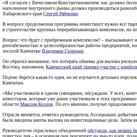
«Я согласен с Вячеславом Константиновичем: нас должно бесп
наполнение внутреннего рынка должно производиться разнооб
Хабаровского края
Сергей Рябченко
.
В вопросе продолжения программы инвестквот нужно все тщат
в строительстве крупных перерабатывающих комплексов, но и
Вопрос: что будет с прибрежным комплексом? – высказывают и 
рентабельностью и целесообразностью работы предприятий, но
лососей Камчатки
Владимир Галицын
.
Он обратил внимание, что потерять объемы для вылова рискую
Востоку, напомним,
Камчатский край принял участие с наибо
Подчас берется какая-то идея, но не изучается детально перс
Камчатки.
«Мы участвовали в одном совещании, обсуждали. У всех, конеч
инвесторов, которые уже ранее участвовали в этих программ
области
Максим Козлов
. По его мнению, получат продолжени
Отрасль меняется, отметил руководитель Ассоциации добытчи
были введены квоты вылова на инвестиционные цели. Затем в
Руководители отраслевых объединений
обсудили, как можно б
повестки дня – в основном они реагируют на чьи-то идеи, п