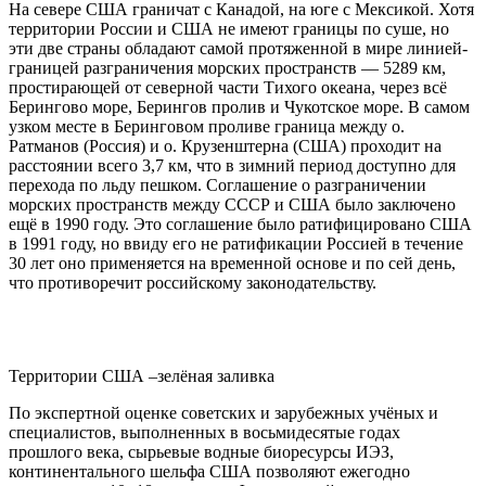
На севере США граничат с Канадой, на юге с Мексикой. Хотя
территории России и США не имеют границы по суше, но
эти две страны обладают самой протяженной в мире линией-
границей разграничения морских пространств — 5289 км,
простирающей от северной части Тихого океана, через всё
Берингово море, Берингов пролив и Чукотское море. В самом
узком месте в Беринговом проливе граница между о.
Ратманов (Россия) и о. Крузенштерна (США) проходит на
расстоянии всего 3,7 км, что в зимний период доступно для
перехода по льду пешком. Соглашение о разграничении
морских пространств между СССР и США было заключено
ещё в 1990 году. Это соглашение было ратифицировано США
в 1991 году, но ввиду его не ратификации Россией в течение
30 лет оно применяется на временной основе и по сей день,
что противоречит российскому законодательству.
Территории США –зелёная заливка
По экспертной оценке советских и зарубежных учёных и
специалистов, выполненных в восьмидесятые годах
прошлого века, сырьевые водные биоресурсы ИЭЗ,
континентального шельфа США позволяют ежегодно