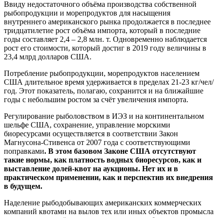
Ввиду недостаточного объёма производства собственной
рыбопродукции и морепродуктов для насыщения
внутреннего американского рынка продолжается в последнее
тридцатилетие рост объёма импорта, который в последние
годы составляет 2,4 – 2,8 млн. т. Одновременно наблюдается
рост его стоимости, который достиг в 2019 году величины в
23,4 млрд долларов США.
Потребление рыбопродукции, морепродуктов населением
США длительное время удерживается в пределах 21-23 кг/чел/
год. Этот показатель, полагаю, сохранится и на ближайшие
годы с небольшим ростом за счёт увеличения импорта.
Регулирование рыболовством в ИЭЗ и на континентальном
шельфе США, сохранение, управление морскими
биоресурсами осуществляется в соответствии Закон
Магнусона-Стивенса от 2007 года с соответствующими
поправками
. В этом базовом Законе США отсутствуют
такие нормы, как платность водных биоресурсов, как и
выставление долей-квот на аукционы. Нет их и в
практическом применении, как и перспектив их внедрения
в будущем.
Наделение рыбодобывающих американских коммерческих
компаний квотами на вылов тех или иных объектов промысла