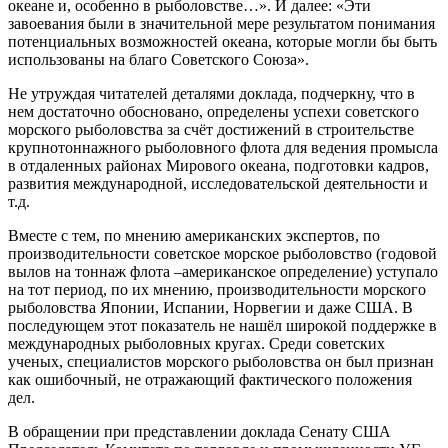
океане и, особенно в рыболовстве…». И далее: «Эти
завоевания были в значительной мере результатом понимания
потенциальных возможностей океана, которые могли бы быть
использованы на благо Советского Союза».
Не утруждая читателей деталями доклада, подчеркну, что в
нем достаточно обосновано, определены успехи советского
морского рыболовства за счёт достижений в строительстве
крупнотоннажного рыболовного флота для ведения промысла
в отдаленных районах Мирового океана, подготовки кадров,
развития международной, исследовательской деятельности и
т.д.
Вместе с тем, по мнению американских экспертов, по
производительности советское морское рыболовство (годовой
вылов на тоннаж флота –американское определение) уступало
на тот период, по их мнению, производительности морского
рыболовства Японии, Испании, Норвегии и даже США. В
последующем этот показатель не нашёл широкой поддержке в
международных рыболовных кругах. Среди советских
ученых, специалистов морского рыболовства он был признан
как ошибочный, не отражающий фактического положения
дел.
В обращении при представлении доклада Сенату США