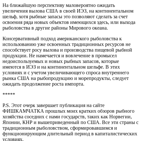
На ближайшую перспективу маловероятно ожидать
увеличения вылова США в своей ИЭЗ, на континентальном
шельф, хотя рыбные запасы это позволяют сделать за счет
освоения ряда новых объектов имеющихся здесь, или выхода
рыболовства в другие районы Мирового океана.
Консервативный подход американского рыболовства к
использованию уже освоенных традиционных ресурсов не
способствует росу вылова и производства пищевой рыбной
продукции. Не намечается и вовлечение в промысел
недоиспользуемых и новых рыбных запасов, которые
имеются в ИЭЗ и на континентальном шельфе. В этих
условиях и с учетом увеличивающего спроса внутреннего
рынка США на рыбопродукцию и морепродукты, следует
ожидать продолжение роста импорта.
*****
Р.S. Этот очерк завершает публикация на сайте
ФИШКАМЧАТКА прошлых моих кратких обзоров рыбного
хозяйства соседних с нами государств, таких как Норвегии,
Японии, КНР и вышеприведенный по США. Все эти страны с
традиционным рыболовством, сформировавшимся и
функционирующим длительный период в капиталистических
условиях.