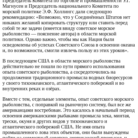
Председатель Комитета по торговле и промышленности У.Г.
Магнусен и Председатель национального Комитета по
морской политике Э.Ф. Холлингс дали следующую
рекомендацию: «Возможно, что у Соединённых Штатов нет
никаких желаний копировать структуру или ставить перед
собой те же задачи (имеется ввиду советское морское
рыболовство — пояснение автора) в области морской
политики. Однако важно, чтобы мы как Нация были
осведомлены об успехах Советского Союза в освоении океана
и, по возможности, смогли извлечь пользу из этих уроков».
В последующем США в области морского рыболовства
действительно не пошли по пути прямого использования
опыта советского рыболовства, а сосредоточились на
продолжении традиционного промысла водных биоресурсов
у своего тихоокеанского, атлантического побережий и во
внутренних реках и озёрах.
Вместе с тем, отдельные элементы, опыт советского морского
рыболовства, с поправкой на рыночную систему, был все же
американцами востребован. Это касалось в начальный период
освоения американскими рыбаками промысла хека, минтая,
трески, окуня и других видов у тихоокеанского и
атлантического побережий США. Не имя опыта
промышленного лова этих объектов, они были вынуждены
пойти на совместный советско-американский промысел, и