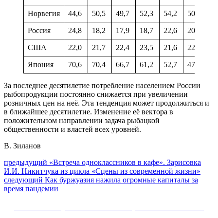
Норвегия
44,6
50,5
49,7
52,3
54,2
50,0
51
Россия
24,8
18,2
17,9
18,7
22,6
20,2
20
США
22,0
21,7
22,4
23,5
21,6
22,0
22
Япония
70,6
70,4
66,7
61,2
52,7
47,5
45
За последнее десятилетие потребление населением России
рыбопродукции постоянно снижается при увеличении
розничных цен на неё. Эта тенденция может продолжиться и
в ближайшее десятилетие. Изменение её вектора в
положительном направлении задача рыбацкой
общественности и властей всех уровней.
В. Зиланов
Навигация
Предыдущий
предыдущий
«Встреча одноклассников в кафе». Зарисовка
пост:
И.И. Никитчука из цикла «Сцены из современной жизни»
по
Следующее
следующий
Как буржуазия нажила огромные капиталы за
записям
сообщение:
время пандемии
Сайт Коммунистической партии Российской
Федерации (КПРФ)