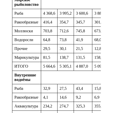
рыболовство
Рыба
4 368,6
3 995,2
3 600,6
3 882,8
Ракообразные
416,4
354,7
345,7
301,7
Моллюски
703,8
712,6
745,8
673,6
Водоросли
64,8
73,8
41,9
68,0
Прочие
29,5
30,1
21,5
12,8
Марикультура
81,5
138,7
131,5
158,5
ИТОГО
5 664,6
5 305,1
4 887,0
5 097,4
Внутренние
водоёмы
Рыба
32,9
27,5
43,4
15,8
Ракообразные
4,1
14,6
9,2
6,9
Аквакультура
234,2
274,7
325,3
355,3