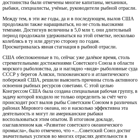
достоинства были отмечены многие капитаны, механики,
рыбаки, специалисты, учёные, руководители рыбной отрасли.
Между тем, в эти же годы, да и в последующем, вылов США
продолжали также наращиваться, но не столь высокими
темпами. Достигнув величины в 5,0 млн т, они длительный
период продолжали удерживаться на этой отметке, несколько
колеблясь в ту или другую сторону по годам.
Просматривалась явная стагнация в рыбной отрасли.
США обеспокоенные в то, сейчас уже далёкое время, столь
стремительными достижениями Советского Союза в области
морского рыболовства, да и наглядно «видя» рыболовные суда
СССР у берегов Аляски, тихоокеанского и атлантического
побережий США, решили выяснить причины столь активного
освоения рыбных ресурсов советами. С этой целью
Конгрессом США была создана специальная рабочая группу, в
задачу которой входило не только определить за счёт чего
происходит рост вылов рыбы Советским Союзом в различных
районах Мирового океана, но и насколько эффективна эта
деятельность и могут ли американские рыбаки
воспользоваться этим опытом. В итоговом докладе,
озаглавленном как «Развитие советского океанического
промысла», было отмечено, что «…Советский Союз достиг
значительных успехов во многих отраслях деятельности в