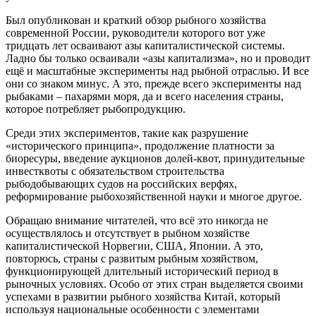
Был опубликован и краткий обзор рыбного хозяйства
современной России, руководители которого вот уже
тридцать лет осваивают азы капиталистической системы.
Ладно бы только осваивали «азы капитализма», но и проводит
ещё и масштабные эксперименты над рыбной отраслью. И все
они со знаком минус. А это, прежде всего эксперименты над
рыбаками – пахарями моря, да и всего населения страны,
которое потребляет рыбопродукцию.
Среди этих экспериментов, такие как разрушение
«исторического принципа», продолжение платности за
биоресуры, введение аукционов долей-квот, принудительные
инвестквоты с обязательством строительства
рыбодобывающих судов на российских верфях,
реформирование рыбохозяйственной науки и многое другое.
Обращаю внимание читателей, что всё это никогда не
осуществлялось и отсутствует в рыбном хозяйстве
капиталистической Норвегии, США, Японии. А это,
повторюсь, страны с развитым рыбным хозяйством,
функционирующей длительный исторический период в
рыночных условиях. Особо от этих стран выделяется своими
успехами в развитии рыбного хозяйства Китай, который
используя национальные особенности с элементами