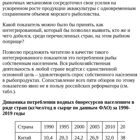
рыночных механизмов сосредоточил свои усилия на
ускоренном росте продукции аквакультуры с одновременным
сохранением объемов морского рыболовства.
Какой показатель можно было бы принять, как
интегрированный, который бы позволил выявить, кто же и
чего добился, среди перечисленных стран, на этом рыбном
поприще?
Позволю предложить читателю в качестве такого
интегрированного показателя это потребления рыбы
собственным населением. Вся рыбохозяйственная
деятельность в любой стране ведётся с единственной
основной цель – удовлетворить спрос собственного населения
в рыбопродуктах. Сопоставление всех пяти обзоров по этому
показателю явно не в пользу российских реформатора (см.
табл.).
Динамика потребления водных биоресурсов населением в
ряде стран (кг/чел/год в сырце по данным ФАО) за 1990-
2019 годы
Страна
1990
1995
2000
2005
2010
2015
2
Китай
10,4
20,3
24,2
26,9
32,0
38,1
38