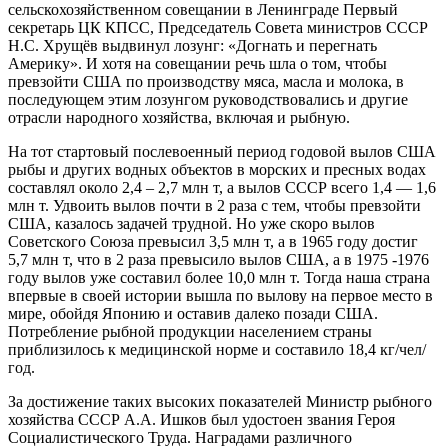
сельскохозяйственном совещании в Ленинграде Первый
секретарь ЦК КПСС, Председатель Совета министров СССР
Н.С. Хрущёв выдвинул лозунг: «Догнать и перегнать
Америку». И хотя на совещании речь шла о том, чтобы
превзойти США по производству мяса, масла и молока, в
последующем этим лозунгом руководствовались и другие
отрасли народного хозяйства, включая и рыбную.
На тот стартовый послевоенный период годовой вылов США
рыбы и других водных объектов в морских и пресных водах
составлял около 2,4 – 2,7 млн т, а вылов СССР всего 1,4 — 1,6
млн т. Удвоить вылов почти в 2 раза с тем, чтобы превзойти
США, казалось задачей трудной. Но уже скоро вылов
Советского Союза превысил 3,5 млн т, а в 1965 году достиг
5,7 млн т, что в 2 раза превысило вылов США, а в 1975 -1976
году вылов уже составил более 10,0 млн т. Тогда наша страна
впервые в своей истории вышла по вылову на первое место в
мире, обойдя Японию и оставив далеко позади США.
Потребление рыбной продукции населением страны
приблизилось к медицинской норме и составило 18,4 кг/чел/
год.
За достижение таких высоких показателей Министр рыбного
хозяйства СССР А.А. Ишков был удостоен звания Героя
Социалистического Труда. Наградами различного