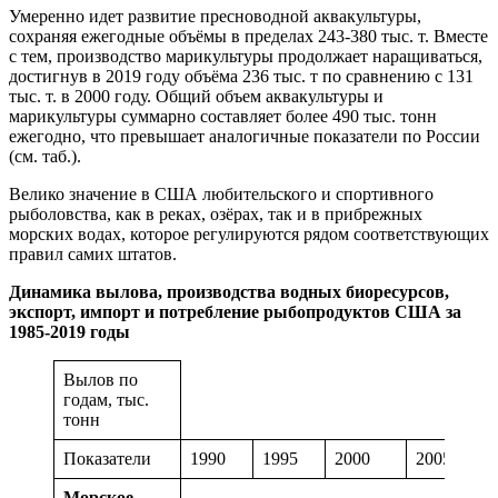
Умеренно идет развитие пресноводной аквакультуры,
сохраняя ежегодные объёмы в пределах 243-380 тыс. т. Вместе
с тем, производство марикультуры продолжает наращиваться,
достигнув в 2019 году объёма 236 тыс. т по сравнению с 131
тыс. т. в 2000 году. Общий объем аквакультуры и
марикультуры суммарно составляет более 490 тыс. тонн
ежегодно, что превышает аналогичные показатели по России
(см. таб.).
Велико значение в США любительского и спортивного
рыболовства, как в реках, озёрах, так и в прибрежных
морских водах, которое регулируются рядом соответствующих
правил самих штатов.
Динамика вылова, производства водных биоресурсов,
экспорт, импорт и потребление рыбопродуктов США за
1985-2019 годы
Вылов по
годам, тыс.
тонн
Показатели
1990
1995
2000
2005
Морское