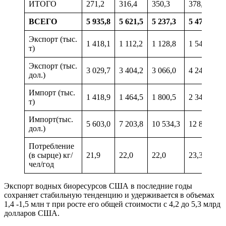
ИТОГО
271,2
316,4
350,3
378,0
ВСЕГО
5 935,8
5 621,5
5 237,3
5 475,4
Экспорт (тыс.
1 418,1
1 112,2
1 128,8
1 545,1
т)
Экспорт (тыс.
3 029,7
3 404,2
3 066,0
4 247,8
дол.)
Импорт (тыс.
1 418,9
1 464,5
1 800,5
2 340,0
т)
Импорт(тыс.
5 603,0
7 203,8
10 534,3
12 865,5
дол.)
Потребление
(в сырце) кг/
21,9
22,0
22,0
23,3
чел/год
Экспорт водных биоресурсов США в последние годы
сохраняет стабильную тенденцию и удерживается в объемах
1,4 -1,5 млн т при росте его общей стоимости с 4,2 до 5,3 млрд
долларов США.