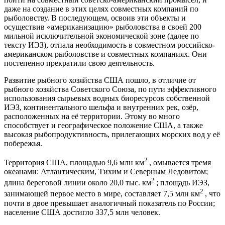
даже на создание в этих целях совместных компаний по
рыболовству. В последующем, освоив эти объекты и
осуществив «американизацию» рыболовства в своей 200
мильной исключительной экономической зоне (далее по
тексту ИЭЗ), отпала необходимость в совместном российско-
американском рыболовстве и совместных компаниях. Они
постепенно прекратили свою деятельность.
Развитие рыбного хозяйства США пошло, в отличие от
рыбного хозяйства Советского Союза, по пути эффективного
использования сырьевых водных биоресурсов собственной
ИЭЗ, континентального шельфа и внутренних рек, озёр,
расположенных на её территории. Этому во много
способствует и географическое положение США, а также
высокая рыбопродуктивность, прилегающих морских вод у её
побережья.
2
Территория США, площадью 9,6 млн км
, омывается тремя
океанами: Атлантическим, Тихим и Северным Ледовитом;
2
длина береговой линии около 20,0 тыс. км
; площадь ИЭЗ,
2
занимающей первое место в мире, составляет 7,5 млн км
, что
почти в двое превышает аналогичный показатель по России;
население США достигло 337,5 млн человек.