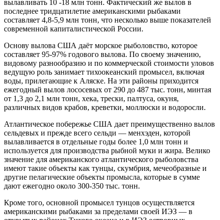
вылавливать 10 -18 млн тонн. Фактический же вылов в
последнее тридцатилетие американскими рыбаками
составляет 4,8-5,9 млн тонн, что несколько выше показателей
современной капиталистической России.
Основу вылова США даёт морское рыболовство, которое
составляет 95-97% годового вылова. По своему значению,
видовому разнообразию и по коммерческой стоимости уловов
ведущую роль занимает тихоокеанский промысел, включая
воды, прилегающие к Аляске. На эти районы приходится
ежегодный вылов лососевых от 290 до 487 тыс. тонн, минтая
от 1,3 до 2,1 млн тонн, хека, трески, палтуса, окуня,
различных видов крабов, креветки, моллюски и водоросли.
Атлантическое побережье США дает преимущественно вылов
сельдевых и прежде всего сельди — менхэден, которой
вылавливается в отдельные годы более 1,0 млн тонн и
используется для производства рыбной муки и жира. Велико
значение для американского атлантического рыболовства
имеют такие объекты как тунцы, скумбрия, мечеобразные и
другие пелагические объекты промысла, которые в сумме
дают ежегодно около 300-350 тыс. тонн.
Кроме того, основной промысел тунцов осуществляется
американскими рыбаками за пределами своей ИЭЗ — в