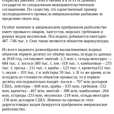
открытых районах Тихого океана и в ИЭЗ островных
государств по специальным межправительственным
соглашениям. По существу, это единственный пример
экспедиционного промысла американскими рыбаками за
пределами своих вод.
Особое значение в американском прибрежном рыболовстве
имеет промысел омаров, лангустов, морских гребешков и
разных видов моллюсков. Последних добывается ежегодно
487 -746 тыс. т. Они также являются объектом марикультуры.
Из всего видового разнообразия вылавливаемых водных
объектов первую десятку по объёму вылова, исходя из данных
за 2018 год, составляют: минтай -1,5 млн т, сельдь-менхэден —
684 тыс. т, лососи-380 тыс. т, хек -318 тыс. т, камбаловые – 255
тыс. т, треска – 211 тыс. т, крабы – 123 тыс. т, креветка112 тыс.
т, окуни – 103 тыс. т и лобстеры 59 тыс. т. В то же время, если
исходить из стоимости объектов промысла, то в первую
десятку последовательно входят: лососи – 707 млн долларов
США, лобстеры – 668 млн, крабы – 635 млн, гребешок -532
млн, креветка – 467 млн, минтай – 388 млн, камбаловые -264
млн, устрицы -253 млн, моллюски -218 млн, сельдь-менхэден
-156 млн долларов США. Именно на промысле этих
дорогостоящих видов базируется прибрежное американское
рыболовство.