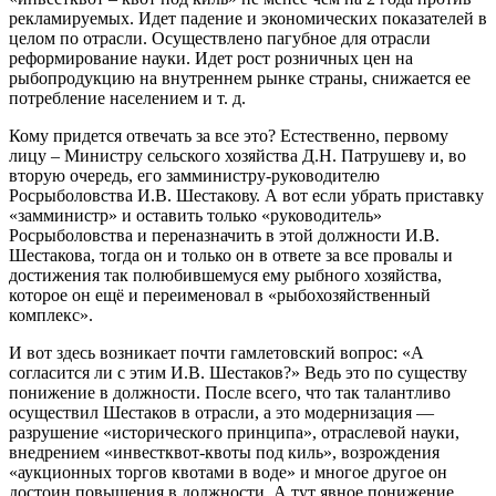
рекламируемых. Идет падение и экономических показателей в
целом по отрасли. Осуществлено пагубное для отрасли
реформирование науки. Идет рост розничных цен на
рыбопродукцию на внутреннем рынке страны, снижается ее
потребление населением и т. д.
Кому придется отвечать за все это? Естественно, первому
лицу – Министру сельского хозяйства Д.Н. Патрушеву и, во
вторую очередь, его замминистру-руководителю
Росрыболовства И.В. Шестакову. А вот если убрать приставку
«замминистр» и оставить только «руководитель»
Росрыболовства и переназначить в этой должности И.В.
Шестакова, тогда он и только он в ответе за все провалы и
достижения так полюбившемуся ему рыбного хозяйства,
которое он ещё и переименовал в «рыбохозяйственный
комплекс».
И вот здесь возникает почти гамлетовский вопрос: «А
согласится ли с этим И.В. Шестаков?» Ведь это по существу
понижение в должности. После всего, что так талантливо
осуществил Шестаков в отрасли, а это модернизация —
разрушение «исторического принципа», отраслевой науки,
внедрением «инвестквот-квоты под киль», возрождения
«аукционных торгов квотами в воде» и многое другое он
достоин повышения в должности. А тут явное понижение.