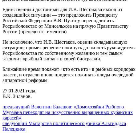
Единственный достойный для И.В. Шестакова выход из
создавшийся ситуации — это предложить Президенту
Российской Федерации В.В. Путину переподчинить
Росрыболовство от Минсельхоза на прямую Правительству
России (прецеденты имеются).
Не исключено, что И.В. Шестаков, оценив складывающую
ситуацию, примет решение покинуть должность руководителя
Росрыболовства по собственному желанию и тем самым
закончит «рыбный зигзаг» в своей биографии.
Ближайшее время покажет «кто есть кто» в рыбных коридорах
власти, и отрасли вновь придется пожинать плоды очередной
аппаратной реформы.
27.01.2021 года.
В.К. Зиланов.
Навигация
Предыдущий
предыдущий
Валентин Балашов: «Домохозяйки Рыбного
пост:
Мурмана переходят на искусственно выращенных кубанских
по
карасей»
записям
Следующее
следующий
Мытарства политического узника Альгирдаса
сообщение:
Палецкиса