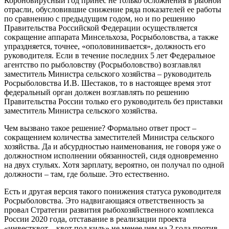
Короновирусный год принес не только осложнения в рыбной
отрасли, обусловившие снижение ряда показателей ее работы
по сравнению с предыдущим годом, но и по решению
Правительства Российской Федерации осуществляется
сокращение аппарата Минсельхоза, Росрыболовства, а также
упраздняется, точнее, «ополовинивается», должность его
руководителя. Если в течение последних 5 лет Федеральное
агентство по рыболовству (Росрыболовство) возглавлял
заместитель Министра сельского хозяйства – руководитель
Росрыболовства И.В. Шестаков, то в настоящее время этот
федеральный орган должен возглавлять по решению
Правительства России только его руководитель без приставки
заместитель Министра сельского хозяйства.
Чем вызвано такое решение? Формально ответ прост –
сокращением количества заместителей Министра сельского
хозяйства. Да и абсурдностью наименования, не говоря уже о
должностном исполнении обязанностей, сидя одновременно
на двух стульях. Хотя зарплату, вероятно, он получал по одной
должности – там, где больше. Это естественно.
Есть и другая версия такого понижения статуса руководителя
Росрыболовства. Это надвигающаяся ответственность за
провал Стратегии развития рыбохозяйственного комплекса
России 2020 года, отставание в реализации проекта
«инвестквот – квот под киль» не менее чем на 2 года против