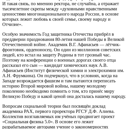
И такая связь, по мнению ректора, не случайна, а отражает
тысячелетние скрепы между «духовными нравственными
ценностями многонационального народа России, в основе
которых лежит любовь к своей семье, своему народу и
Отчизне».
Особую значимость Год защитника Отечества прибрёл в
преддверии празднования 80-летия нашей Победы в Великой
Отечественной войне. Академик В.Г. Афанасьев — лётчик-
фронтовик, орденоносец. Он один из миллионов советских
людей, кто встал на защиту Родины в тот грозный час.
Поэтому на конференции о военных дорогах своего отца
рассказал его сын — кандидат химических наук А.В.
Афанасьев (Институт физической химии и электрохимии им.
А.Н. Фрумкина). Он подчеркнул, что в условиях, когда на
Западе возрождается фашизм и там пытаются переписать
историю Второй мировой войны, нашему молодому
поколению необходимо помнить о том, кто принёс миру
Великую Победу и какой ценой она досталась нашему народу.
Вопросам социальной теории был посвящён доклад
академика РАХ, первого проректора РГСУ Д.Ф. Алиева.
Коллектив возглавляемых им учёных продвигает проект
«Социальная физика 5.0». В основе его лежит
разрабатываемое авторами учение о закономерностях