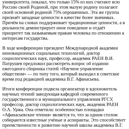
университета, показал, что только 15% из них считают всю
Россию своей Родиной, при этом малую родину полагают
своей основной родиной 75% опрошенных. Эта же группа
признаёт западные ценности в качестве более значимых.
Причём на словах поддерживает традиционные ценности, а в
реальности демонстрирует иное поведение и отдаёт
приоритет так называемым правам человека по отношению к
интересам государства.
В ходе конференции президент Международной академии
инновационных социальных технологий, доктор
социологических наук, профессор, академик РАЕН В.И.
Патрушев предложил рассмотреть вопрос об издании
ежегодного сборника статей «Научное управление
обществом» — по типу того, который выходил в советское
время под редакцией академика В.Г. Афанасьева.
Итоги конференции подвела организатор и вдохновитель
научных чтений заведующая кафедрой современного
государственного и муниципального управления РГСУ,
профессор, доктор социологических наук, академик РАЕН
О.А. Уржа. Она отметила: особенностью площадки
«Афанасьевские чтения» является то, что за одним столом
собираются известные учёные и аспиранты. Это способствует
преемственности и развитию научной школы академика В.Г.