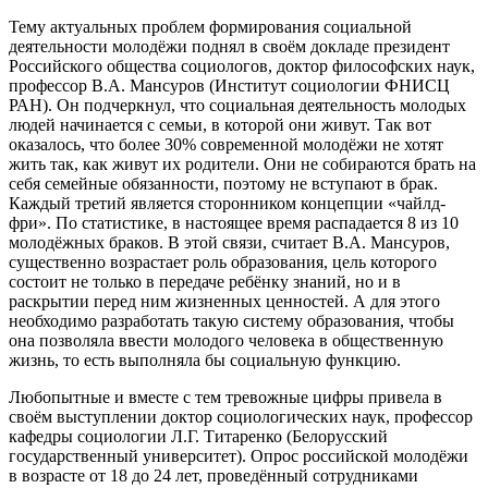
Тему актуальных проблем формирования социальной
деятельности молодёжи поднял в своём докладе президент
Российского общества социологов, доктор философских наук,
профессор В.А. Мансуров (Институт социологии ФНИСЦ
РАН). Он подчеркнул, что социальная деятельность молодых
людей начинается с семьи, в которой они живут. Так вот
оказалось, что более 30% современной молодёжи не хотят
жить так, как живут их родители. Они не собираются брать на
себя семейные обязанности, поэтому не вступают в брак.
Каждый третий является сторонником концепции «чайлд-
фри». По статистике, в настоящее время распадается 8 из 10
молодёжных браков. В этой связи, считает В.А. Мансуров,
существенно возрастает роль образования, цель которого
состоит не только в передаче ребёнку знаний, но и в
раскрытии перед ним жизненных ценностей. А для этого
необходимо разработать такую систему образования, чтобы
она позволяла ввести молодого человека в общественную
жизнь, то есть выполняла бы социальную функцию.
Любопытные и вместе с тем тревожные цифры привела в
своём выступлении доктор социологических наук, профессор
кафедры социологии Л.Г. Титаренко (Белорусский
государственный университет). Опрос российской молодёжи
в возрасте от 18 до 24 лет, проведённый сотрудниками