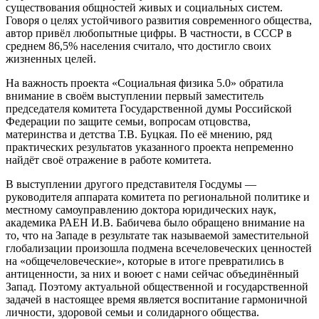
существования общностей живых и социальных систем.
Говоря о целях устойчивого развития современного общества,
автор привёл любопытные цифры. В частности, в СССР в
среднем 86,5% населения считало, что достигло своих
жизненных целей.
На важность проекта «Социальная физика 5.0» обратила
внимание в своём выступлении первый заместитель
председателя комитета Государственной думы Российской
Федерации по защите семьи, вопросам отцовства,
материнства и детства Т.В. Буцкая. По её мнению, ряд
практических результатов указанного проекта непременно
найдёт своё отражение в работе комитета.
В выступлении другого представителя Госдумы —
руководителя аппарата комитета по региональной политике и
местному самоуправлению доктора юридических наук,
академика РАЕН И.В. Бабичева было обращено внимание на
то, что на Западе в результате так называемой заместительной
глобализации произошла подмена всечеловеческих ценностей
на «общечеловеческие», которые в итоге превратились в
антиценности, за них и воюет с нами сейчас объединённый
Запад. Поэтому актуальной общественной и государственной
задачей в настоящее время является воспитание гармоничной
личности, здоровой семьи и солидарного общества.