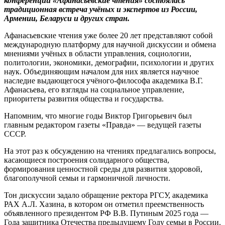
конференции «Афанасьевские чтения» состоялась
традиционная встреча учёных и экспертов из России,
Армении, Беларуси и других стран.
Афанасьевские чтения уже более 20 лет представляют собой
международную платформу для научной дискуссии и обмена
мнениями учёных в области управления, социологии,
политологии, экономики, демографии, психологии и других
наук. Объединяющим началом для них является научное
наследие выдающегося учёного-философа академика В.Г.
Афанасьева, его взгляды на социальное управление,
приоритеты развития общества и государства.
Напомним, что многие годы Виктор Григорьевич был
главным редактором газеты «Правда» — ведущей газеты
СССР.
На этот раз к обсуждению на чтениях предлагались вопросы,
касающиеся построения солидарного общества,
формирования ценностной среды для развития здоровой,
благополучной семьи и гармоничной личности.
Тон дискуссии задало обращение ректора РГСУ, академика
РАХ А.Л. Хазина, в котором он отметил преемственность
объявленного президентом РФ В.В. Путиным 2025 года —
Года защитника Отечества предыдущему Году семьи в России.