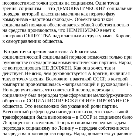
несовместимые точки зрения на социализм. Одна точка
зрения: социализм — это ДЕМОКРАТИЧЕСКИЙ социальный
порядок, который классики мыслили как первую фазу
коммунизма «царством свободы». Объективно такой
социальный порядок обеспечивается общей собственностью
на средства производства, что НЕМИНУЕМО ведет к
контролю ОБЩЕСТВА над властными структурами. Короче,
к самоуправлению общества.
Вторая точка зрения высказана А.Брагиным:
социалистический социальный порядок возможен только при
руководстве государством коммунистической партией. Народ
ее контролировать НЕ ДОЛЖЕН. Как она хочет, так и
действует. Не ясно, чем руководствуется А.Брагин, выдвигая
такую точку зрения. Возможно, практикой СССР, в которой
компартия провозглашалась «направляющей и руководящей».
Но надо учитывать, что советский период перехода к
социализму был периодом трансформации мелкобуржуазного
общества в СОЦИАЛИСТИЧЕСКИ ОРИЕНТИРОВАННОЕ
общество. Это невозможно без указанной роли партии.
Всесоюзный референдум наглядно показал, что задача такой
трансформации была выполнена – в СССР за социализм было
76 процентов населения. Теперь возникла очередная задача
перехода к социализму по Ленину – передача собственности
на средства производства народу. Народ должен ею управлять.