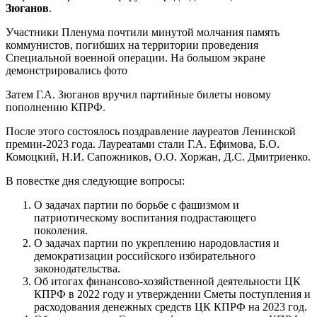
Зюганов
.
Участники Пленума почтили минутой молчания память
коммунистов, погибших на территории проведения
Специальной военной операции. На большом экране
демонстрировались фото
Затем Г.А. Зюганов вручил партийные билеты новому
пополнению КПРФ.
После этого состоялось поздравление лауреатов Ленинской
премии-2023 года. Лауреатами стали Г.А. Ефимова, Б.О.
Комоцкий, Н.И. Сапожников, О.О. Хоржан, Д.С. Дмитриенко.
В повестке дня следующие вопросы:
О задачах партии по борьбе с фашизмом и
патриотическому воспитания подрастающего
поколения.
О задачах партии по укреплению народовластия и
демократизации российского избирательного
законодательства.
Об итогах финансово-хозяйственной деятельности ЦК
КПРФ в 2022 году и утверждении Сметы поступления и
расходования денежных средств ЦК КПРФ на 2023 год.