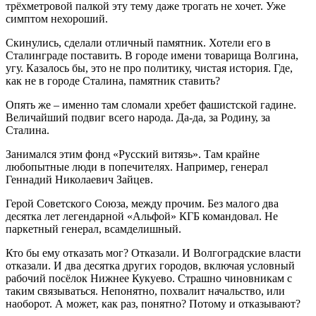
трёхметровой палкой эту тему даже трогать не хочет. Уже
симптом нехороший.
Скинулись, сделали отличный памятник. Хотели его в
Сталинграде поставить. В городе имени товарища Волгина,
угу. Казалось бы, это не про политику, чистая история. Где,
как не в городе Сталина, памятник ставить?
Опять же – именно там сломали хребет фашистской гадине.
Величайший подвиг всего народа. Да-да, за Родину, за
Сталина.
Занимался этим фонд «Русский витязь». Там крайне
любопытные люди в попечителях. Например, генерал
Геннадий Николаевич Зайцев.
Герой Советского Союза, между прочим. Без малого два
десятка лет легендарной «Альфой» КГБ командовал. Не
паркетный генерал, всамделишный.
Кто бы ему отказать мог? Отказали. И Волгоградские власти
отказали. И два десятка других городов, включая условный
рабочий посёлок Нижнее Кукуево. Страшно чиновникам с
таким связываться. Непонятно, похвалит начальство, или
наоборот. А может, как раз, понятно? Потому и отказывают?