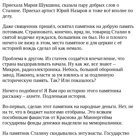
Приехала Мария Шукшина, сказала пару добрых слов о
Сталине. Приехал артист Юрий Назаров и тоже всё вполне по
делу.
Даже священник пришёл, освятил памятник на добрую память
потомкам. Странновато, конечно, вряд ли, товарищ Сталин в
святой водичке нуждался, большевик он был. Но и плохого
ничего не вижу в этом, место памятное и для церкви с её
историей вождь сделал ой как немало.
Проблема в другом. Из статеек создаётся впечатление, что
страна выздоравливать начала. Ну как же, все знают –
Микрон, радиоэлектроника. Небось, большой оборонный
завод. Наконец, власти за ум взялись и за подлинную
историческую память. Так? Или показалось?
Ничего подобного! Я Вам про историю этого памятника
расскажу – ахнете. Подленькая история.
Во-первых, сделан этот памятник на народные деньги. Нет, не
на те, что в бюджет налогами отобраны. Это всяким
пособникам фашистов от Краснова до Маннергейма
государевы фонды денежки выделяли на мемориальчики.
На памятник Сталину скидывались энтузиасты. Государство