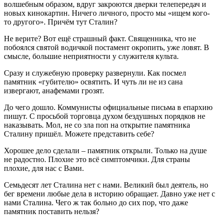
волшебным образом, вдруг закроются дверки телепередач и
новых кинокартин. Ничего личного, просто мы «ищем кого-
то другого». Причём тут Сталин?
Не верите? Вот ещё страшный факт. Священника, что не
побоялся святой водичкой постамент окропить, уже ловят. В
смысле, большие неприятности у служителя культа.
Сразу и служебную проверку развернули. Как посмел
памятник «губителю» освятить. И чуть ли не из сана
извергают, анафемами грозят.
До чего дошло. Коммунисты официальные письма в епархию
пишут. С просьбой торговца духом бездушных порядков не
наказывать. Мол, не со зла поп на открытие памятника
Сталину пришёл. Можете представить себе?
Хорошее дело сделали – памятник открыли. Только на душе
не радостно. Плохие это всё симптомчики. Для страны
плохие, для нас с Вами.
Семьдесят лет Сталина нет с нами. Великий был деятель, но
бег времени любые дела в историю обращает. Давно уже нет с
нами Сталина. Чего ж так больно до сих пор, что даже
памятник поставить нельзя?