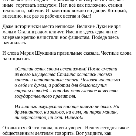
иные, торговать воздухом. Нет, всё как положено, станки,
технологи, рабочие. И памятник вождю во дворе. Который,
внезапно, как раз за рабочих всегда и был!
Даже исторически место неплохое. Великие Луки не зря
малым Сталинградом кличут. Именно здесь едва ли не
впервые крепко начистили нос фашистам. Победа здесь
начиналась.
И слова Мария Шукшина правильные сказала. Честные слова
на открытии:
«Сталин велик своим аскетизмом! После смерти
из всего имущества Сталина остались только
китель и истоптанные сапоги. Человек настолько
о себе не думал, а работал для благополучия
страны и людей – вот для меня главное качество
государственного правителя.
Из личного имущества вообще ничего не было. Ни
бриллиантов, ни замков, ни вилл, ни парка машин,
ни вертолетов, ни яхт. Ничего!»
Отольются ей эти слова, почти уверен. Нельзя сегодня такое
общественным деятелям говорить. Вот увидите, как