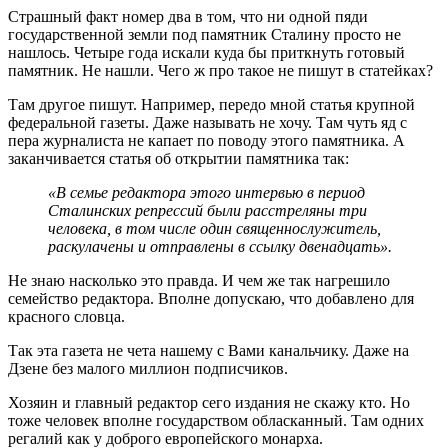
Страшный факт номер два в том, что ни одной пяди
государственной земли под памятник Сталину просто не
нашлось. Четыре года искали куда бы приткнуть готовый
памятник. Не нашли. Чего ж про такое не пишут в статейках?
Там другое пишут. Например, передо мной статья крупной
федеральной газеты. Даже называть не хочу. Там чуть яд с
пера журналиста не капает по поводу этого памятника. А
заканчивается статья об открытии памятника так:
«В семье редактора этого интервью в период
Сталинских репрессий были расстреляны три
человека, в том числе один священнослужитель,
раскулачены и отправлены в ссылку двенадцать».
Не знаю насколько это правда. И чем же так нагрешило
семейство редактора. Вполне допускаю, что добавлено для
красного словца.
Так эта газета не чета нашему с Вами канальчику. Даже на
Дзене без малого миллион подписчиков.
Хозяин и главный редактор сего издания не скажу кто. Но
тоже человек вполне государством обласканный. Там одних
регалий как у доброго европейского монарха.