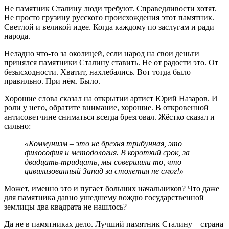
Не памятник Сталину люди требуют. Справедливости хотят.
Не просто грузину русского происхождения этот памятник.
Светлой и великой идее. Когда каждому по заслугам и ради
народа.
Неладно что-то за околицей, если народ на свои деньги
принялся памятники Сталину ставить. Не от радости это. От
безысходности. Хватит, нахлебались. Вот тогда было
правильно. При нём. Было.
Хорошие слова сказал на открытии артист Юрий Назаров. И
роли у него, обратите внимание, хорошие. В откровенной
антисоветчине сниматься всегда брезговал. Жёстко сказал и
сильно:
«Коммунизм – это не брехня трибунная, это
философия и методология. В короткий срок, за
двадцать-тридцать, мы совершили то, что
цивилизованный Запад за столетия не смог!»
Может, именно это и пугает больших начальников? Что даже
для памятника давно ушедшему вождю государственной
землицы два квадрата не нашлось?
Да не в памятниках дело. Лучший памятник Сталину – страна