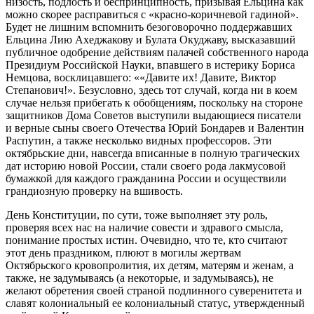
низость, подлость и беспринципность, призывая Ельцина как
можно скорее расправиться с «красно-коричневой гадиной».
Будет не лишним вспомнить безоговорочно поддержавших
Ельцина Лию Ахеджакову и Булата Окуджаву, высказавший
публичное одобрение действиям палачей собственного народа
Президиум Российской Науки, впавшего в истерику Бориса
Немцова, восклицавшего: ««Давите их! Давите, Виктор
Степанович!». Безусловно, здесь тот случай, когда ни в коем
случае нельзя прибегать к обобщениям, поскольку на стороне
защитников Дома Советов выступили выдающиеся писатели
и верные сыны своего Отечества Юрий Бондарев и Валентин
Распутин, а также несколько видных профессоров. Эти
октябрьские дни, навсегда вписанные в полную трагических
дат историю новой России, стали своего рода лакмусовой
бумажкой для каждого гражданина России и осуществили
грандиозную проверку на вшивость.
День Конституции, по сути, тоже выполняет эту роль,
проверяя всех нас на наличие совести и здравого смысла,
понимание простых истин. Очевидно, что те, кто считают
этот день праздником, плюют в могилы жертвам
Октябрьского кровопролития, их детям, матерям и женам, а
также, не задумываясь (а некоторые, и задумываясь), не
желают обретения своей страной подлинного суверенитета и
славят колониальный ее колониальный статус, утвержденный