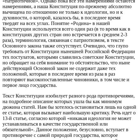
«патриотичной». Однако пока все эти намерениями остаются
намерениями, а наша Конституция по-прежнему абсолютно
вычищена по отношению не только к идеологии, но и к
духовности, о которой, казалось бы, в последнее время
твердят на всех углах. Понятие «Родина» в нашей
Конституции используется всего один раз (в то время как в
конституциях других стран оно встречается в среднем 2-3
раза), терминология, связанная с патриотизмом, в тексте
Основного закона также отсутствует. Очевидно, что глупо
требовать от Конституции нынешней Российской Федерации
тех постулатов, которыми славились советские Конституции,
но обращает на себя внимание то обстоятельство, что ныне
действующий Основной закон не содержит даже тех
положений, которые в последнее время из раза в раз
повторяют высокопоставленные чиновники, в том числе и
первое лицо государства.
Текст Конституции изобилует разного рода противоречиями,
на подробное описание которых ушла бы как минимум
дюжина статей. Нам бы хотелось остановиться лишь на одной
ее статье, которая вызывает наибольшую критику. Речь идет о
13-й статье, согласно которой «никакая идеология не может
устанавливаться в качестве государственной или
обязательной». Данное положение, безусловно, вступает в
противоречие с самой природой государства, которое