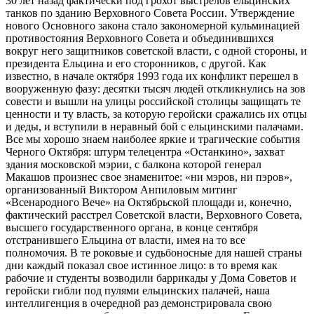
30 лет назад фактически под грохот выстрелов ельцинских
танков по зданию Верховного Совета России. Утверждение
нового Основного закона стало закономерной кульминацией
противостояния Верховного Совета и объединившихся
вокруг него защитников советской власти, с одной стороны, и
президента Ельцина и его сторонников, с другой. Как
известно, в начале октября 1993 года их конфликт перешел в
вооруженную фазу: десятки тысяч людей откликнулись на зов
совести и вышли на улицы российской столицы защищать те
ценности и ту власть, за которую геройски сражались их отцы
и деды, и вступили в неравный бой с ельцинскими палачами.
Все мы хорошо знаем наиболее яркие и трагические события
Черного Октября: штурм телецентра «Останкино», захват
здания московской мэрии, с балкона которой генерал
Макашов произнес свое знаменитое: «ни мэров, ни пэров»,
организованный Виктором Анпиловым митинг
«Всенародного Вече» на Октябрьской площади и, конечно,
фактический расстрел Советской власти, Верховного Совета,
высшего государственного органа, в конце сентября
отстранившего Ельцина от власти, имея на то все
полномочия. В те роковые и судьбоносные для нашей страны
дни каждый показал свое истинное лицо: в то время как
рабочие и студенты возводили баррикады у Дома Советов и
геройски гибли под пулями ельцинских палачей, наша
интеллигенция в очередной раз демонстрировала свою