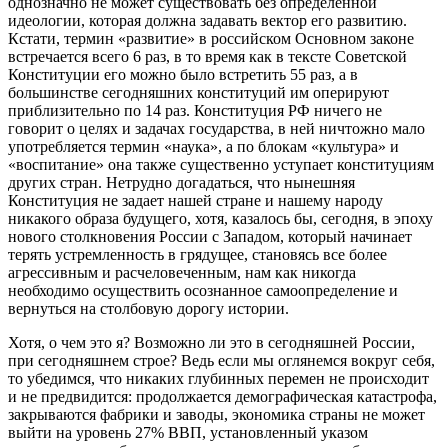
однозначно не может существовать без определенной
идеологии, которая должна задавать вектор его развитию.
Кстати, термин «развитие» в российском Основном законе
встречается всего 6 раз, в то время как в тексте Советской
Конституции его можно было встретить 55 раз, а в
большинстве сегодняшних конституций им оперируют
приблизительно по 14 раз. Конституция РФ ничего не
говорит о целях и задачах государства, в ней ничтожно мало
употребляется термин «наука», а по блокам «культура» и
«воспитание» она также существенно уступает конституциям
других стран. Нетрудно догадаться, что нынешняя
Конституция не задает нашей стране и нашему народу
никакого образа будущего, хотя, казалось бы, сегодня, в эпоху
нового столкновения России с Западом, который начинает
терять устремленность в грядущее, становясь все более
агрессивным и расчеловеченным, нам как никогда
необходимо осуществить осознанное самоопределение и
вернуться на столбовую дорогу истории.
Хотя, о чем это я? Возможно ли это в сегодняшней России,
при сегодняшнем строе? Ведь если мы оглянемся вокруг себя,
то убедимся, что никаких глубинных перемен не происходит
и не предвидится: продолжается демографическая катастрофа,
закрываются фабрики и заводы, экономика страны не может
выйти на уровень 27% ВВП, установленный указом