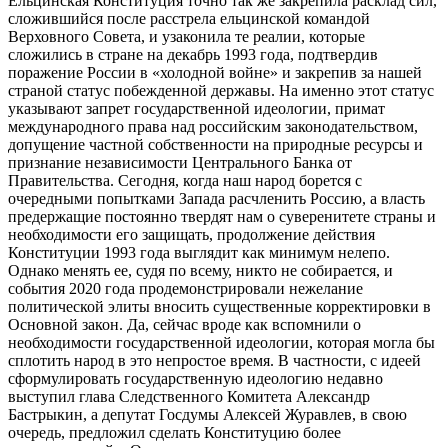
Ельцинская Конституция точно так же закрепила расклад сил,
сложившийся после расстрела ельцинской командой
Верховного Совета, и узаконила те реалии, которые
сложились в стране на декабрь 1993 года, подтвердив
поражение России в «холодной войне» и закрепив за нашей
страной статус побежденной державы. На именно этот статус
указывают запрет государственной идеологии, примат
международного права над российским законодательством,
допущение частной собственности на природные ресурсы и
признание независимости Центрального Банка от
Правительства. Сегодня, когда наш народ борется с
очередными попытками Запада расчленить Россию, а власть
предержащие постоянно твердят нам о суверенитете страны и
необходимости его защищать, продолжение действия
Конституции 1993 года выглядит как минимум нелепо.
Однако менять ее, судя по всему, никто не собирается, и
события 2020 года продемонстрировали нежелание
политической элиты вносить существенные корректировки в
Основной закон. Да, сейчас вроде как вспомнили о
необходимости государственной идеологии, которая могла бы
сплотить народ в это непростое время. В частности, с идеей
сформулировать государственную идеологию недавно
выступил глава Следственного Комитета Александр
Бастрыкин, а депутат Госдумы Алексей Журавлев, в свою
очередь, предложил сделать Конституцию более