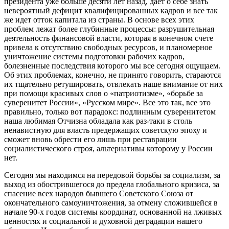
президента уже больше десяти лет назад, дает о себе знать
невероятный дефицит квалифицированных кадров и все так
же идет отток капитала из страны. В основе всех этих
проблем лежат более глубинные процессы: разрушительная
деятельность финансовой власти, которая в конечном счете
привела к отсутствию свободных ресурсов, и планомерное
уничтожение системы подготовки рабочих кадров,
болезненные последствия которого мы все сегодня ощущаем.
Об этих проблемах, конечно, не принято говорить, стараются
их тщательно ретушировать, отвлекать наше внимание от них
при помощи красивых слов о «патриотизме», «борьбе за
суверенитет России», «Русском мире». Все это так, все это
правильно, только вот парадокс: подлинным суверенитетом
наша любимая Отчизна обладала как раз-таки в столь
ненавистную для власть предержащих советскую эпоху и
сможет вновь обрести его лишь при реставрации
социалистического строя, альтернативы которому у России
нет.
Сегодня мы находимся на передовой борьбы за социализм, за
выход из обострившегося до предела глобального кризиса, за
спасение всех народов бывшего Советского Союза от
окончательного самоуничтожения, за отмену сложившейся в
начале 90-х годов системы координат, основанной на лживых
ценностях и социальной и духовной деградации нашего