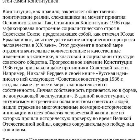
этой самой Конституцией.
Конституция, как правило, закрепляет общественно-
политические реалии, сложившиеся на момент принятия
Основного закона. Так, Сталинская Конституция 1936 года
зафиксировала построение социалистического строя в
Советском Союзе, представлявшее собой, как отмечал Юозас
Ермалавичюс, «высшее достижение исторического прогресса
человечества в ХХ веке». Этот документ в полной мере
отразил значительные количественные и качественные
изменения в экономике, в классовой и социальной структуре
советского общества. Прогрессивное значение Конституции
1936 года признавали даже противники Советской власти.
Например, Николай Бердяев в своей книге «Русская идея»
писал о ней следующее: «Советская конституция 1936 г.
создала самое лучшее в мире законодательство о
собственности. Личная собственность признается, но в форме,
не допускающей эксплуатации». В данной конституции, с
энтузиазмом встреченной большинством советских людей,
нашли отражение многочисленные всемирно-исторические
инновации во всех областях человеческой жизни, все из
которых прошли историческую проверку во время Великой
Отечественной войны, одержав сокрушительную победу над
фашизмом.