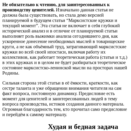
Не обязательно к чтению, для заинтересованных к
производству ценителей.
Изначально данная статья не
должна была существовать, но стала демо версией
планируемой в будущем статьи “Марксистские кружки и
текущий момент”. Эта статья не включает в себя глубокий
исторический анализ и в отличие от планируемой статьи
выполняет роль выжимки анализа сегодняшнего дня, как
ускоренное донесение необходимых мыслей в товарищеские
круги, а не как объёмный труд, затрагивающий марксистские
кружки во всей своей ипостаси, включая работу их
коллективов, как работает теоретическая работа (статьи и т.д.)
в этих кружках и в целом не будет разбираться теоретическое
состояние марксистско-ленинской мысли на просторах нашей
Родины.
Сильная сторона этой статьи в её ёмкости, краткости, как
сестре таланта и уже обращении внимания читателя на сам
факт вопроса, постоянную динамику. Предисловие есть
момент для ценителей и заинтересованных людей в тему
вопроса производства, истоков создания данного материала.
Огромная благодарность тем, кто прочитал само предисловие
и перейдём к самому материалу.
Худая и бедная задача