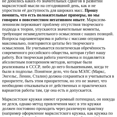
не добились каких-то значительных сдвигов в развитии
марксистской мысли на сегодняшний день, как и не
упростили её доступность для широких масс.
Прошу
помнить, что есть положительные примеры, но мы
говорим о повсеместном негативном опыте
. Марксизм-
ленинизм переживает проблему отсутствия творческого
подхода к теории, упускаются значительные моменты,
требующие незамедлительного осмысления с наших позиций.
Вопросы парламентаризма и работы с массами опущены
максимально, повторяются цитаты без творческого
осмысления. Не учитывается политическая обречённость
современного российского общества, которая губит нашу
работу. Вся творческая работа уничтожена и подавляется
абсолютным повторением методов, которые были
реализованы в СССР, либо до него большевиками, когда те
были в подполье. Понятное дело, что база МЭЛС (Маркс,
Энгельс, Ленин, Сталин) должна сохраняться и учитываться в
приоритете, быть этим приоритетом, но это не значит, что
необходимо отказываться от действенных и практических
вариантов работы там, где она есть и допускается.
Марксистские кружки имеют огромный потенциал, он никуда
не делся, однако метод привлечения масс в эти кружки
должен постоянно проходить через различную практику
(например оформление марксистского кружка, как кружка по