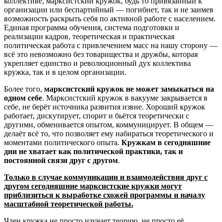
коллективе, марксистский кружок, будь то привязанный к
организации или беспартийный — погибнет, так и не заимев
возможность раскрыть себя по активной работе с населением.
Единая программа обучения, система подготовки и
реализации кадров, теоретическая и практическая
политическая работа с привлечением масс на нашу сторону —
всё это невозможно без товарищества и дружбы, которая
укрепляет единство и революционный дух коллектива
кружка, так и в целом организации.
Более того,
марксистский кружок не может замыкаться на
одном себе
. Марксистский кружок в вакууме закрывается в
себе, не берёт источника развития извне. Хороший кружок
работает, дискутирует, спорит и бьётся теоретически с
другими, обменивается опытом, коммуницирует. В общем —
делаёт всё то, что позволяет ему набираться теоретического и
моментами политического опыта.
Кружкам в сегодняшние
дни не хватает как политической практики, так и
постоянной связи друг с другом
.
Только в случае коммуникации и взаимодействия друг с
другом сегодняшние марксистские кружки могут
приблизиться к выработке схожей программы и началу
масштабной теоретической работы.
Член кружка не просто изучает теорию, не просто её