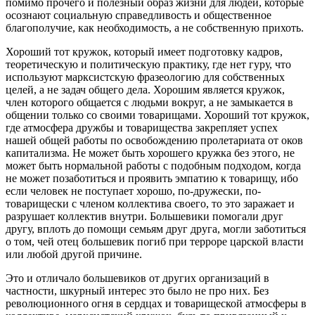
помимо прочего и полезный образ жизни для людей, которые
осознают социальную справедливость и общественное
благополучие, как необходимость, а не собственную прихоть.
Хороший тот кружок, который имеет подготовку кадров,
теоретическую и политическую практику, где нет гуру, что
используют марксистскую фразеологию для собственных
целей, а не задач общего дела. Хорошим является кружок,
член которого общается с людьми вокруг, а не замыкается в
общении только со своими товарищами. Хороший тот кружок,
где атмосфера дружбы и товарищества закрепляет успех
нашей общей работы по освобождению пролетариата от оков
капитализма. Не может быть хорошего кружка без этого, не
может быть нормальной работы с подобным подходом, когда
не может позаботиться и проявить эмпатию к товарищу, ибо
если человек не поступает хорошо, по-дружески, по-
товарищески с членом коллектива своего, то это заражает и
разрушает коллектив внутри. Большевики помогали друг
другу, вплоть до помощи семьям друг друга, могли заботиться
о том, чей отец большевик погиб при терроре царской власти
или любой другой причине.
Это и отличало большевиков от других организаций в
частности, шкурный интерес это было не про них. Без
революционного огня в сердцах и товарищеской атмосферы в