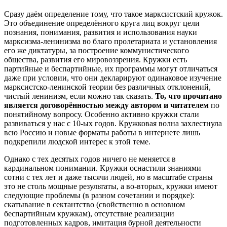
Сразу даём определение тому, что такое марксистский кружок.
Это объединение определённого круга лиц вокруг цели
познания, понимания, развития и использования науки
марксизма-ленинизма во благо пролетариата и установления
его же диктатуры, за построение коммунистического
общества, развития его мировоззрения. Кружки есть
партийные и беспартийные, их программы могут отличаться
даже при условии, что они декларируют одинаковое изучение
марксистско-ленинской теории без различных отклонений,
чистый ленинизм, если можно так сказать.
То, что прочитано
является договорённостью между автором и читателем
по
понятийному вопросу. Особенно активно кружки стали
развиваться у нас с 10-ых годов. Кружковая волна захлестнула
всю Россию и новые форматы работы в интернете лишь
подкрепили людской интерес к этой теме.
Однако с тех десятых годов ничего не меняется в
кардинальном понимании. Кружки оснастили знаниями
сотни с тех лет и даже тысячи людей, но в масштабе страны
это не столь мощные результаты, а во-вторых, кружки имеют
следующие проблемы (в разном сочетании и порядке):
скатывание в сектантство (свойственно в основном
беспартийным кружкам), отсутствие реализации
подготовленных кадров, имитация бурной деятельности