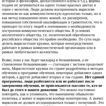
истории и философии, дискуссионного клуба и т.д.), формы
подачи не затачиваться на одних только красных цветах и
серпе с молотом. Люди должны воспринимать марксизм-
ленинизм не как коммунистическую идеологию только, но и
как метод повышения своих знаний, их расширения,
повышения собственной квалификации и грамотности, что и
приводит по итогу людей к пониманию о необходимости
построения коммунистического общества. В условиях
аполитичного общества, т.е. политической обречённости
российского общества это крайне необходимо. По сути надо
делить марксистские кружки, которые непосредственно
работают в рамках коммунистической организации или в
рамках любительского коллектива.
Всяко, пока у нас будет маскарад в большевиков, а не
становление большевиками — стагнация с застоем продолжат
жить. Марксистские кружки по стране раздроблены в методах
обучения и программе обучения, некоторые добавляют одних
авторов, а другие добавляют вторых и так годами.
Нет единой
программы, люди разбегаются или не работают после
завершения обучения, не привлекаются массово те, кто не
был до этого в нашем движении
. Это можно постоянно
повторять, как и упоминать, что нынешнему обывателю
политика, а значит и марксизм вообще неинтересны. А значит
марксизм не должен ассоциироваться только с политикой. Это