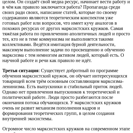
целом. Он создаёт свой медиа ресурс, начинает вести работу и
в чём как правило заключается работа? Пропаганда среди
своих ради своих, написание статей, которые по своему
содержанию являются теоретическим конспектом уже
готовых работ или вопросов, что имеет кучу аналогов в
похожих ресурсах от других марксистских кружков. Самая
тяжёлая работа по привлечению аполитичных людей и просто
тех, кто не в теме коммунизма не выполняется такими
коллективами. Ведётся имитация бурной деятельности,
максимум выполнение задачи по просвещению и обучению
марксизма с тем немногим активом людей, который есть. О
научной работе и речи как правило не идёт.
Третья ситуация
: Существует добротный по программе
обучения марксистский кружок, он обучает интересующихся
товарищей всем трём основным составляющим марксизма-
ленинизма. Есть выпускники и стабильный приток людей.
Однако нет привлечения выпускников к теоретической и
политической работе. Люди просто разбегаются после
окончания потока обучающихся. У марксистских кружков
очень не развит механизм пополнения кадров и
формирования теоретических групп, в целом создания
внутренней экосистемы.
Огромное число марксистских кружков на современном этапе