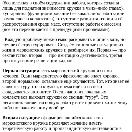
(бесполезная в своём содержании работа, которая создана
лишь для поднятия значимости кружка в чьих–либо глазах),
кустарщина (функционирование без какой-либо работы вне
рамок своего коллектива), отсутствие развития теории и её
распространения среди масс, отсутствие работы с массами
(всё это перекликается с предыдущими проблемами).
Каждую проблему можно ёмко раскрывать и описывать, но
лучше её структурировать. Создаём типичные ситуацию из
жизни марксистских кружков и разбираем их. Первая — про
сектантство, вторая — про имитацию деятельности, третья —
про отсутствие реализации кадров.
Первая ситуация
: есть марксистский кружок из семи
человек. Один марксистскую фразеологию знает хорошо,
второй нормально, остальные ещё обучаются. Тот, кто знает её
является гуру этого кружка, время идёт и из него
складывается авторитет. Очень часто из локальных
коллективов выходят кружки со своими “гуру”. Это
негативно влияет на общую работу и не приведет хоть к чему-
либо положительному вообще.
Вторая ситуация
: сформировавшийся коллектив
марксистского кружка проявляет желание начать
теоретическую работу и пропагандистскую деятельность в