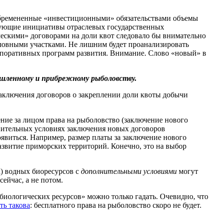
е обремененные «инвестиционными» обязательствами объемы
вующие инициативы отраслевых государственных
ческими» договорами на доли квот следовало бы внимательно
ловными участками. Не лишним будет проанализировать
корпоративных программ развития. Внимание. Слово «новый» в
ышленному и прибрежному рыболовству.
заключения договоров о закреплении доли квоты добычи
ние за лицом права на рыболовство (заключение нового
лнительных условиях заключения новых договоров
явиться. Например, размер платы за заключение нового
развитие приморских территорий. Конечно, это на выбор
а) водных биоресурсов с
дополнительными условиями
могут
ейчас, а не потом.
биологических ресурсов» можно только гадать. Очевидно, что
ть такова
: бесплатного права на рыболовство скоро не будет.