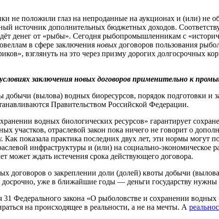
вники не положили глаз на непроданные на аукционах и (или) н
нный источник дополнительных бюджетных доходов. Соответст
ь ждёт денег от «рыбы». Сегодня рыбопромышленникам с «истори
новеллам в сфере заключения
новых
договоров пользования рыбо
ориков», взглянуть на это через призму дорогих долгосрочных 
 условиях заключения новых договоров применительно к пром
оты добычи (вылова) водных биоресурсов, порядок подготовки и 
станавливаются Правительством Российской Федерации.
охранении водных биологических ресурсов» гарантирует сохране
ных участков, отраслевой закон пока ничего не говорит о допо
ак показала практика последних двух лет, эти нормы могут по
траслевой инфраструктуры и (или) на социально-экономическое 
чет может ждать истечения срока действующего договора.
вых договоров о закреплении доли (долей) квоты добычи (вылов
 досрочно, уже в ближайшие годы — деньги государству нужны с
я 31 Федерального закона «О рыболовстве и сохранении водных 
аться на происходящее в реальности, а не на мечты. А
реальнос