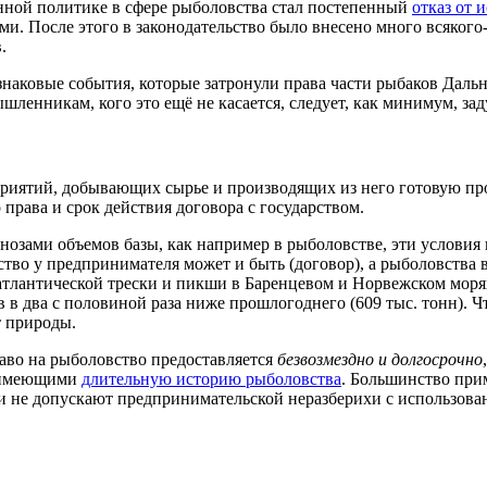
нной политике в сфере рыболовства стал постепенный
отказ от 
и. После этого в законодательство было внесено много всякого
.
наковые события, которые затронули права части рыбаков Дальне
ленникам, кого это ещё не касается, следует, как минимум, зад
приятий, добывающих сырье и производящих из него готовую пр
права и срок действия договора с государством.
нозами объемов базы, как например в рыболовстве, эти условия
вство у предпринимателя может и быть (договор), а рыболовства 
а атлантической трески и пикши в Баренцевом и Норвежском мор
 в два с половиной раза ниже прошлогоднего (609 тыс. тонн). Ч
т природы.
аво на рыболовство предоставляется
безвозмездно и долгосрочно
, имеющими
длительную историю рыболовства
. Большинство при
и не допускают предпринимательской неразберихи c использован