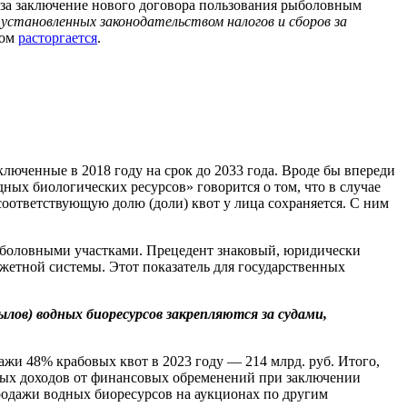
ы за заключение нового договора пользования рыболовным
 установленных законодательством налогов и сборов за
ком
расторгается
.
люченные в 2018 году на срок до 2033 года. Вроде бы впереди
одных биологических ресурсов» говорится о том, что в случае
соответствующую долю (доли) квот у лица сохраняется. С ним
ыболовными участками. Прецедент знаковый, юридически
етной системы. Этот показатель для государственных
ылов) водных биоресурсов закрепляются за судами,
ажи 48% крабовых квот в 2023 году — 214 млрд. руб. Итого,
тных доходов от финансовых обременений при заключении
родажи водных биоресурсов на аукционах по другим