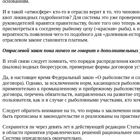
основаниям.
И в такой «атмосфере» кто-то в отрасли верит в то, что чино
квот ликвидных гидробионтов? Для системы это уже провере
руководителей нравятся правительству, более того оно тепер
присмотреться к соседнему рыбному цеху («красная» рыба), к 
вероятность появления чего-то подобного для «долевиков-ист
отраслевом законе становится платным.
Отраслевой закон пока ничего не говорит о дополнительных
В этой связи следует помнить, что порядок распределения кв
(вылова) водных биоресурсов, примерные формы договоров у
Да, в настоящее время Федеральный закон «О рыболовстве и с
договора). Однако, за исключением норм, касающихся рыболов
применительно к промышленному и прибрежному рыболовству. К
договора, перечень обязательств, направленных на развитие о
пользователя, как и в случае с рыболовными участками, кто хо
Следует обратить внимание на то, что нормы о заключении но
быть прописаны в законодательстве и реализованы на практике
Сохранится ли через девять лет в действующей редакции Стать
в области принятия управленческих решений рациональнее опир
Система определилась окончательно.