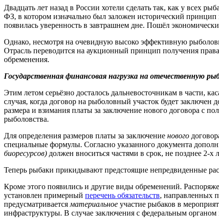
Двадцать лет назад в России хотели сделать так, как у всех 
ФЗ, в котором изначально был заложен исторический принцип п
появилась уверенность в завтрашнем дне. Пошёл экономически
Однако, несмотря на очевидную высоко эффективную рыболовн
Отрасль переводится на аукционный принцип получения прав
обременения.
Государственная финансовая нагрузка на отечественную ры
Этим летом серьёзно досталось дальневосточникам в части, к
случая, когда договор на рыболовный участок будет заключен
размера и взимания платы за заключение нового договора с п
рыболовства.
Для определения размеров платы за заключение
нового
договор
специальные формулы. Согласно указанного документа допо
биоресурсов)
должен вноситься частями в срок, не позднее 2-х 
Теперь рыбаки прикидывают предстоящие непредвиденные расхо
Кроме этого появились и другие виды обременений. Распоряж
установлен примерный
перечень обязательств
, направленных 
предусматривается
материальное
участие рыбаков в мероприят
инфраструктуры. В случае заключения с федеральным органом