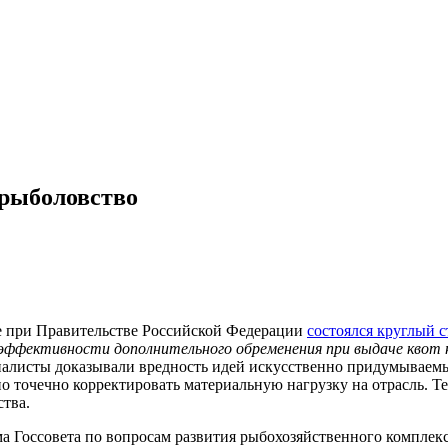
 рыболовство
тре при Правительстве Российской Федерации
состоялся круглый с
эффективности дополнительного обременения при выдаче квот н
ециалисты доказывали вредность идей искусственно придумывае
 точечно корректировать материальную нагрузку на отрасль. Те
тва.
а Госсовета по вопросам развития рыбохозяйственного комплек