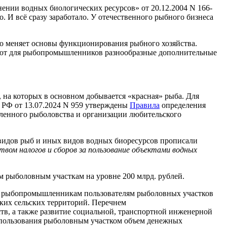
анении водных биологических ресурсов» от 20.12.2004 N 166-
 И всё сразу заработало. У отечественного рыбного бизнеса
но меняет основы функционирования рыбного хозяйства.
ают для рыбопромышленников разнообразные дополнительные
 на которых в основном добывается «красная» рыба. Для
а РФ от 13.07.2024 N 959 утверждены
Правила
определения
шленного рыболовства и организации любительского
идов рыб и иных видов водных биоресурсов прописали
твом налогов и сборов за пользование объектами водных
м рыболовным участкам на уровне 200 млрд. рублей.
 к рыбопромышленникам пользователям рыболовных участков
ких сельских территорий. Перечнем
тв, а также развитие социальной, транспортной инженерной
пользования рыболовным участком объем денежных