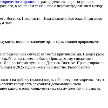
исторического принципа
распределения и долгосрочного
-разного, в основном связанного с перераспределением между
го Востока. Пока части. Пока Дальнего Востока. Глядя шире
уматься.
одукцию, является наличие права пользования природными
 в определенных случаях являются критическими. Придёт рыба,
в какой-то год может не быть. Пример этому, снижение в
ях. Или лососевая путина на Дальнем Востоке. Прогнозировали
то будет в 2025 году никому не известно. Рыболовство
, квоты на добычу (вылов) водных биоресурсов закрепляются за
морских государств сохраняют доказавшую свою
ием разного рода «конкурентных схем» получения права на