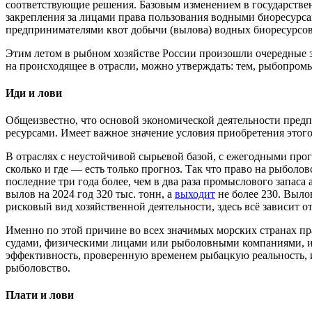
соответствующие решения. Базовым изменением в государстве
закрепления за лицами права пользования водными биоресурсам
предпринимателями квот добычи (вылова) водных биоресурсов
Этим летом в рыбном хозяйстве России произошли очередные з
на происходящее в отрасли, можно утверждать: тем, рыбопромыш
Иди и лови
Общеизвестно, что основой экономической деятельности пред
ресурсами. Имеет важное значение условия приобретения этого 
В отраслях с неустойчивой сырьевой базой, с ежегодными прог
сколько и где — есть только прогноз. Так что право на рыболо
последние три года более, чем в два раза промыслового запас
вылов на 2024 год 320 тыс. тонн, а
выходит
не более 230. Вылов
рисковый вид хозяйственной деятельности, здесь всё зависит о
Именно по этой причине во всех значимых морских странах пр
судами, физическими лицами или рыболовными компаниями
эффективность, проверенную временем рыбацкую реальность, 
рыболовство.
Плати и лови