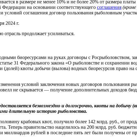
вается в размере не менее 10% и не более 20% от размера плат
ой Федерации на основании соответствующего
соглашения
(кроме
и условий соглашения договор пользования рыболовным участ
я 2024 г.
ю отрасль продолжает усиливаться.
одными биоресурсами на руках договоры с Росрыболовством, зак
 в статье 31 Федерального закона «О рыболовстве и сохранении в
ли (долей) квоты добычи (вылова) водных биоресурсов право на 
изменения условий заключения новых договоров пользования р
велл не скрывается — получение дополнительных доходов бюдж
доставляется безвозмездно и долгосрочно, квоты на добычу (в
ими длительную историю рыболовства.
половину крабовых квот, получило более 142 млрд. руб., от прод
та. Теперь правительство нацелилось на 200 млрд. руб. бюдже
и миллиардов рублей в последние пять лет были получены от п