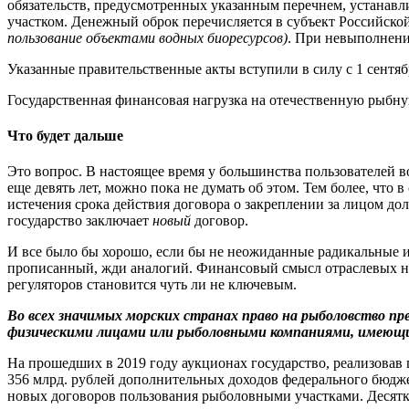
обязательств, предусмотренных указанным перечнем, устанавли
участком. Денежный оброк перечисляется в субъект Российск
пользование объектами водных биоресурсов)
. При невыполнени
Указанные правительственные акты вступили в силу с 1 сентябр
Государственная финансовая нагрузка на отечественную рыбну
Что будет дальше
Это вопрос. В настоящее время у большинства пользователей в
еще девять лет, можно пока не думать об этом. Тем более, что
истечения срока действия договора о закреплении за лицом до
государство заключает
новый
договор.
И все было бы хорошо, если бы не неожиданные радикальные 
прописанный, жди аналогий. Финансовый смысл отраслевых но
регуляторов становится чуть ли не ключевым.
Во всех значимых морских странах право на рыболовство пре
физическими лицами или рыболовными компаниями, имеющ
На прошедших в 2019 году аукционах государство, реализовав 
356 млрд. рублей дополнительных доходов федерального бюдже
новых договоров пользования рыболовными участками. Десятк