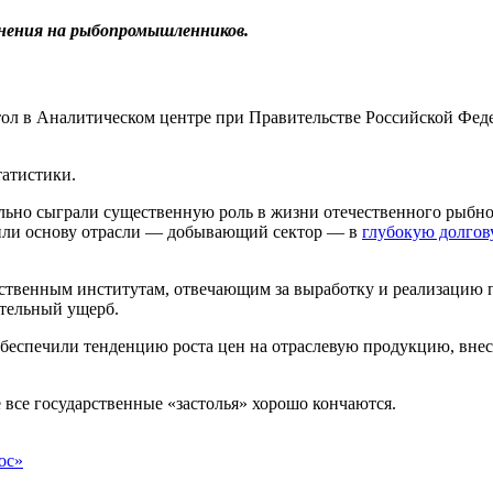
енения на рыбопромышленников.
тол в Аналитическом центре при Правительстве Российской Фед
татистики.
но сыграли существенную роль в жизни отечественного рыбного 
узили основу отрасли — добывающий сектор — в
глубокую долгов
рственным институтам, отвечающим за выработку и реализацию 
ительный ущерб.
беспечили тенденцию роста цен на отраслевую продукцию, внес
е все государственные «застолья» хорошо кончаются.
ос»