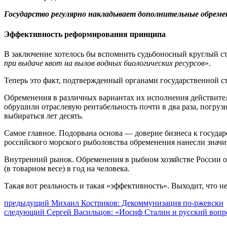
Государство регулярно накладывает дополнительные обрем
Эффективность реформирования принципа
В заключение хотелось бы вспомнить судьбоносный круглый с
при выдаче квот на вылов водных биологических ресурсов
».
Теперь это факт, подтвержденный органами государственной с
Обременения в различных вариантах их исполнения действитель
обрушили отраслевую рентабельность почти в два раза, погр
выбираться лет десять.
Самое главное. Подорвана основа — доверие бизнеса к госуда
российского морского рыболовства обременения нанесли знач
Внутренний рынок. Обременения в рыбном хозяйстве России о
(в товарном весе) в год на человека.
Такая вот реальность и такая «эффективность». Выходит, что н
Навигация
Предыдущий
предыдущий
Михаил Костриков: Декоммунизация по-ржевски
Следующее
пост:
следующий
Сергей Васильцов: «Иосиф Сталин и русский вопр
по
сообщение: