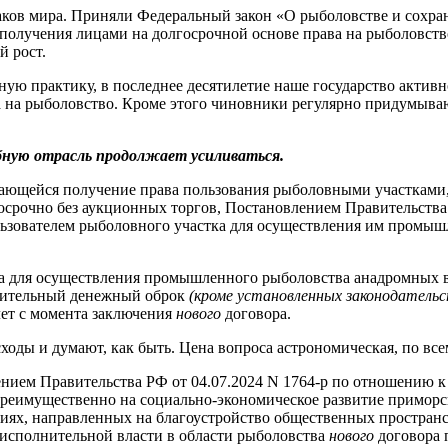
рыбаков мира. Приняли Федеральный закон «О рыболовстве и сохр
олучения лицами на долгосрочной основе права на рыболовство.
й рост.
ую практику, в последнее десятилетие наше государство актив
а на рыболовство. Кроме этого чиновники регулярно придумыв
бную отрасль продолжает усиливаться.
асающейся получение права пользования рыболовными участками,
 досрочно без аукционных торгов, Постановлением Правительств
ользователем рыболовного участка для осуществления им промы
а для осуществления промышленного рыболовства анадромных в
лнительный денежный оброк
(кроме установленных законодательс
лет с момента заключения
нового
договора.
ды и думают, как быть. Цена вопроса астрономическая, по все
ением Правительства РФ от 04.07.2024 N 1764-р по отношению
преимущественно на социально-экономическое развитие приморс
иях, направленных на благоустройство общественных пространс
 исполнительной власти в области рыболовства
нового
договора 