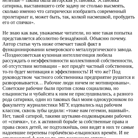
нелепые – такова была авторская установка. Установка
сатирика, выставившего себе задачу не столько высмеять,
сколько именно что сатирически изобразить современный
пролетариат и, может быть, так, колкой насмешкой, пробудить
его от спячки».
Не знаю как вам, уважаемые читатели, но мне такая попытка
представляется абсолютно безнадёжной. Объясню почему.
Автор статьи чуть ниже отмечает такой факт в
функционировании кемеровского металлургического завода.
«Позднесоветская кухонная интеллигенция любила
рассуждать о неэффективности коллективной собственности,
об отсутствии мотивации – вот придёт частный собственник,
то-то будет мотивация и эффективность! И что же? Под
руководством частного собственника предприятие рушится и
разворовывается… Рабочие люди ничем не мотивированы».
Советские рабочие были против слома социализма, но
ельцинисты и чубайсята к ним не прислушивались, а разного
рода сатирики, один из таковых был моим однокурсником по
факультету журналистики МГУ, издевались над рабочим
классом, сквозь зубы цедили: «тоже нам гегемон, вшивый».
Нет, такой сатирой, такими шутками-подковырками рабочих
от «спячки», т.е. к активной борьбе за собственные права и
права своих детей, не подтолкнёшь, они видят в них те самые
надоевшие перепевы горбачёвско-ельцинских времён. И не