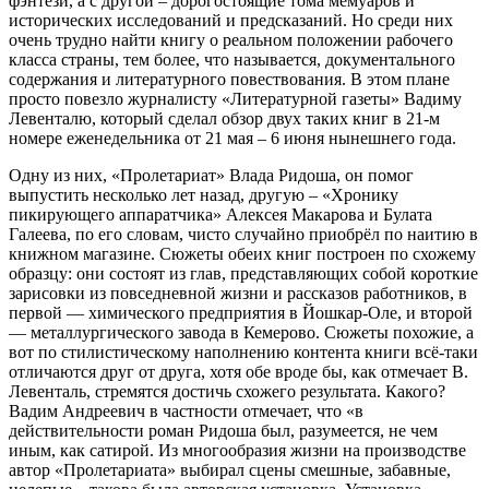
фэнтези, а с другой – дорогостоящие тома мемуаров и
исторических исследований и предсказаний. Но среди них
очень трудно найти книгу о реальном положении рабочего
класса страны, тем более, что называется, документального
содержания и литературного повествования. В этом плане
просто повезло журналисту «Литературной газеты» Вадиму
Левенталю, который сделал обзор двух таких книг в 21-м
номере еженедельника от 21 мая – 6 июня нынешнего года.
Одну из них, «Пролетариат» Влада Ридоша, он помог
выпустить несколько лет назад, другую – «Хронику
пикирующего аппаратчика» Алексея Макарова и Булата
Галеева, по его словам, чисто случайно приобрёл по наитию в
книжном магазине. Сюжеты обеих книг построен по схожему
образцу: они состоят из глав, представляющих собой короткие
зарисовки из повседневной жизни и рассказов работников, в
первой — химического предприятия в Йошкар-Оле, и второй
— металлургического завода в Кемерово. Сюжеты похожие, а
вот по стилистическому наполнению контента книги всё-таки
отличаются друг от друга, хотя обе вроде бы, как отмечает В.
Левенталь, стремятся достичь схожего результата. Какого?
Вадим Андреевич в частности отмечает, что «в
действительности роман Ридоша был, разумеется, не чем
иным, как сатирой. Из многообразия жизни на производстве
автор «Пролетариата» выбирал сцены смешные, забавные,