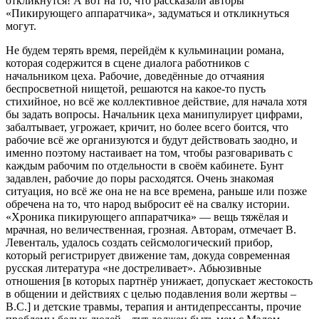
откликнутся! А вот на то, что рассказали авторы
«Пикирующего аппаратчика», задуматься и откликнуться
могут.
Не будем терять время, перейдём к кульминации романа,
которая содержится в сцене диалога работников с
начальником цеха. Рабочие, доведённые до отчаяния
беспросветной нищетой, решаются на какое-то пусть
стихийное, но всё же коллективное действие, для начала хотя
бы задать вопросы. Начальник цеха манипулирует цифрами,
забалтывает, угрожает, кричит, но более всего боится, что
рабочие всё же организуются и будут действовать заодно, и
именно поэтому настаивает на том, чтобы разговаривать с
каждым рабочим по отдельности в своём кабинете. Бунт
задавлен, рабочие до поры расходятся. Очень знакомая
ситуация, но всё же она не на все времена, раньше или позже
обречена на то, что народ выбросит её на свалку истории.
«Хроника пикирующего аппаратчика» — вещь тяжёлая и
мрачная, но величественная, грозная. Авторам, отмечает В.
Левенталь, удалось создать сейсмологический прибор,
который регистрирует движение там, докуда современная
русская литература «не достреливает». Абьюзивные
отношения [в которых партнёр унижает, допускает жестокость
в общении и действиях с целью подавления воли жертвы –
В.С.] и детские травмы, терапия и антидепрессанты, прочие