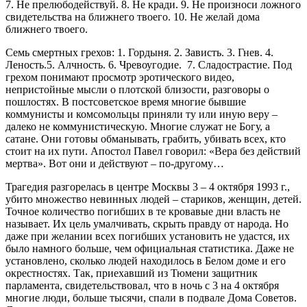
7. Не прелюбодействуй. 8. Не кради. 9. Не произноси ложного
свидетельства на ближнего твоего. 10. Не желай дома
ближнего твоего.
Семь смертных грехов: 1. Гордыня. 2. Зависть. 3. Гнев. 4.
Леность.5. Алчность. 6. Чревоугодие. 7. Сладострастие. Под
грехом понимают просмотр эротического видео,
непристойные мысли о плотской близости, разговоры о
пошлостях. В постсоветское время многие бывшие
коммунисты и комсомольцы приняли ту или иную веру –
далеко не коммунистическую. Многие служат не Богу, а
сатане. Они готовы обманывать, грабить, убивать всех, кто
стоит на их пути. Апостол Павел говорил: «Вера без действий
мертва». Вот они и действуют – по-другому…
Трагедия разгорелась в центре Москвы 3 – 4 октября 1993 г.,
убито множество невинных людей – стариков, женщин, детей.
Точное количество погибших в те кровавые дни власть не
называет. Их цель умалчивать, скрыть правду от народа. Но
даже при желании всех погибших установить не удастся, их
было намного больше, чем официальная статистика. Даже не
установлено, сколько людей находилось в Белом доме и его
окрестностях. Так, приехавший из Тюмени защитник
парламента, свидетельствовал, что в ночь с 3 на 4 октября
многие люди, больше тысячи, спали в подвале Дома Советов.