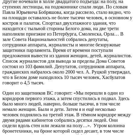
Другие ночевали в холле двадцатого подъезда: на полу, на
ступенях лестницы, на подоконнике спали люди. По словам
Павла Юрьевича Бобряшова, когда рассвело, стало видно, что
на площади оставалось не более тысячи человек, в основном у
костров и палаток. Спортзал двухэтажного здания, что
находится с тыльной стороны Белого дома, на две трети
наполняли приезжие из Петербурга, Смоленска, Орла… В
зале Совета Национальностей собрались депутаты,
сотрудники аппарата, журналисты и многие безоружные
защитники парламента. Время от времени поступали
предложения вывести из здания женщин, детей, журналистов.
Список журналистов для вывода за пределы Дома Советов
состоял из 103 фамилий. Депутатов, сотрудников аппарата,
гражданских набралось около 2000 чел. А. Руцкой утверждал,
что в Белом доме находилось 10 тысяч человек, Хасбулатов
говорит о 4,5 тысяч.
Один из защитников ВС говорит: «Мы перешли в один из
коридоров первого этажа, а затем спустились в подвал. Здесь
было много людей, наверно, больше тысячи, в том числе
немало женщин. Были и дети. Затем я и ещё несколько
человек поднялись на третий этаж. В тёмном коридоре между
двумя рядами кабинетов собрались десятки людей. Они
сидели вдоль стен или лежали на полу…». Утром колонна
бронетехники, на броне которой сидел десант, в том числе