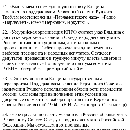
21. «Выступаем за немедленную отставку Ельцина.
Полностью поддерживаем Верховный совет и Руцкого.
Требуем восстановления «Парламентского часа», «Радио
«Парламент». (семья Перковых. Иркутск)».
22. «Уссурийская организация КПРФ считает указ Ельцина о
роспуске верховного Совета и Съезда народных депутатов
России, антиконституционным, антинародным и
провокационным. Требует проведения одновременных
выборов президента и народных депутатов. Осуждает
депутатов, предающих в трудную минуту власть Советов и
своих избирателей. «По поручению пленума комитета –
РУБИН. Уссурийск. Приморский край)».
23. «Считаем действия Ельцина государственным
переворотом. Поддерживаем решение Верховного Совета о
назначении Руцкого исполняющим обязанности президента
России. Согласны при выполнении этих условий на
досрочные совместные выборы президента и Верховного
Совета России весной 1994 г. (В.И. Александров. Сыктывкар).
24. «Через редакцию газеты «Советская Россия» обращаемся к
Верховному Совету, Съезду народных депутатов Российской
Федерации. Мы осуждаем противоправные,