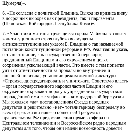
Шумерля)».
6. «Не согласна с политикой Ельцина. Выход из кризиса вижу
в досрочных выборах как президента, так и парламента.
(Шкловская. Койгородок. Республика Коми)».
7. «Участники митинга трудящиеся города Майкопа в защиту
конституционного строя глубоко возмущены
антиконституционным указом Б. Ельцина о так называемой
поэтапной конституционной реформе в РФ. Реализация указа,
есть не что иное, как государственный переворот,
предпринятый Ельциным и его окружением в целях
сохранения ускользающей власти. Это вместе с тем попытка
уйти от ответственности за провалы во внутренней и
внешней политике, установив режим личной диктатуры.
«Стремясь дискредитировать и уничтожить Советскую власть
– орган государственного народовластия Ельцин и его
окружение открывают дорогу к упразднению государством
порождённой ими же мафиозно – компрадорской буржуазии.
Мы заявляем «да» постановлениям Съезда народных
депутатов и решительно «нет» тоталитарному беспределу во
всех сферах жизни нашего общества! Требуем от
правительства РФ предоставления прямого эфира на
Центральном телевидении и Всероссийском радио народным
депутатам для того, чтобы они имели возможность довести