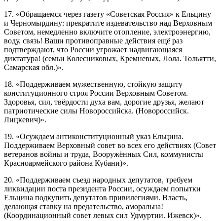
17. «Обращаемся через газету «Советская Россия» к Ельцину
и Черномырдину: прекратите издевательство над Верховным
Советом, немедленно включите отопление, электроэнергию,
воду, связь! Ваши противоправные действия ещё раз
подтверждают, что России угрожает надвигающаяся
диктатура! (семьи Колесниковых, Кремневых, Лола. Тольятти,
Самарская обл.)».
18. «Поддерживаем мужественную, стойкую защиту
конституционного строя России Верховным Советом.
Здоровья, сил, твёрдости духа вам, дорогие друзья, желают
патриотические силы Новороссийска. (Новороссийск.
Лицкевич)».
19. «Осуждаем антиконституционный указ Ельцина.
Поддерживаем Верховный совет во всех его действиях (Совет
ветеранов войны и труда, Вооружённых Сил, коммунисты
Красноармейского района Кубани)».
20. «Поддерживаем съезд народных депутатов, требуем
ликвидации поста президента России, осуждаем попытки
Ельцина подкупить депутатов привилегиями. Власть,
делающая ставку на предательство, аморальна!
(Координационный совет левых сил Удмуртии. Ижевск)».