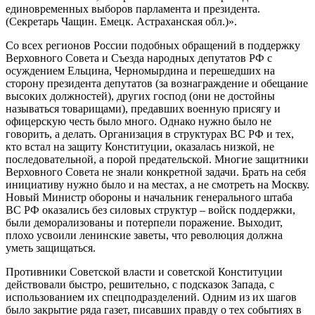
единовременных выборов парламента и президента.
(Секретарь Чащин. Емецк. Астраханская обл.)».
Со всех регионов России подобных обращений в поддержку
Верховного Совета и Съезда народных депутатов РФ с
осуждением Ельцина, Черномырдина и перешедших на
сторону президента депутатов (за вознаграждение и обещание
высоких должностей), других господ (они не достойны
называться товарищами), предавших военную присягу и
офицерскую честь было много. Однако нужно было не
говорить, а делать. Организация в структурах ВС РФ и тех,
кто встал на защиту Конституции, оказалась низкой, не
последовательной, а порой предательской. Многие защитники
Верховного Совета не знали конкретной задачи. Брать на себя
инициативу нужно было и на местах, а не смотреть на Москву.
Новый Министр обороны и начальник генерального штаба
ВС РФ оказались без силовых структур – войск поддержки,
были деморализованы и потерпели поражение. Выходит,
плохо усвоили ленинские заветы, что революция должна
уметь защищаться.
Противники Советской власти и советской Конституции
действовали быстро, решительно, с подсказок Запада, с
использованием их спецподразделений. Одним из их шагов
было закрытие ряда газет, писавших правду о тех событиях в