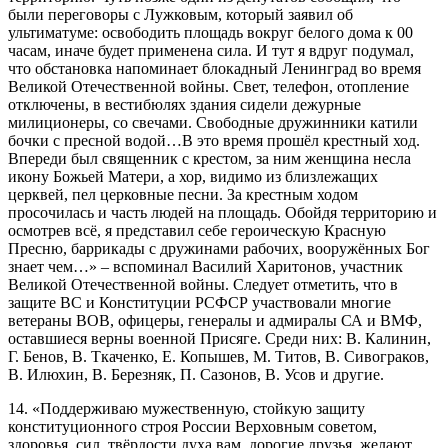
были переговоры с Лужковым, который заявил об
ультиматуме: освободить площадь вокруг белого дома к 00
часам, иначе будет применена сила. И тут я вдруг подумал,
что обстановка напоминает блокадный Ленинград во время
Великой Отечественной войны. Свет, телефон, отопление
отключены, в вестибюлях здания сидели дежурные
милиционеры, со свечами. Свободные дружинники катили
бочки с пресной водой…В это время прошёл крестный ход.
Впереди был священник с крестом, за ним женщина несла
икону Божьей Матери, а хор, видимо из близлежащих
церквей, пел церковные песни. За крестным ходом
просочилась и часть людей на площадь. Обойдя территорию и
осмотрев всё, я представил себе героическую Красную
Пресню, баррикады с дружинами рабочих, вооружённых Бог
знает чем…» – вспоминал Василий Харитонов, участник
Великой Отечественной войны. Следует отметить, что в
защите ВС и Конституции РСФСР участвовали многие
ветераны ВОВ, офицеры, генералы и адмиралы СА и ВМФ,
оставшиеся верны военной Присяге. Среди них: В. Калинин,
Г. Бенов, В. Ткаченко, Е. Копышев, М. Титов, В. Сивограков,
В. Илюхин, В. Березняк, П. Сазонов, В. Усов и другие.
14. «Поддерживаю мужественную, стойкую защиту
конституционного строя России Верховным советом,
здоровья, сил, твёрдости духа вам, дорогие друзья, желают