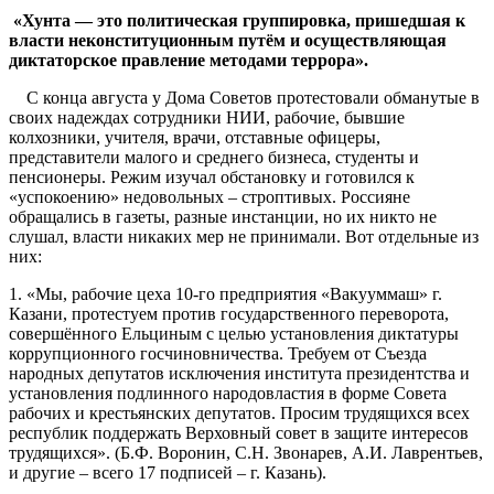
«
Хунта
—
это
политическая
группировка
,
пришедшая
к
власти
неконституционным
путём
и
осуществляющая
диктаторское
правление
методами
террора
»
.
С конца августа у Дома Советов протестовали обманутые в
своих надеждах сотрудники НИИ, рабочие, бывшие
колхозники, учителя, врачи, отставные офицеры,
представители малого и среднего бизнеса, студенты и
пенсионеры. Режим изучал обстановку и готовился к
«успокоению» недовольных – строптивых. Россияне
обращались в газеты, разные инстанции, но их никто не
слушал, власти никаких мер не принимали. Вот отдельные из
них:
1. «Мы, рабочие цеха 10-го предприятия «Вакууммаш» г.
Казани, протестуем против государственного переворота,
совершённого Ельциным с целью установления диктатуры
коррупционного госчиновничества. Требуем от Съезда
народных депутатов исключения института президентства и
установления подлинного народовластия в форме Совета
рабочих и крестьянских депутатов. Просим трудящихся всех
республик поддержать Верховный совет в защите интересов
трудящихся». (Б.Ф. Воронин, С.Н. Звонарев, А.И. Лаврентьев,
и другие – всего 17 подписей – г. Казань).