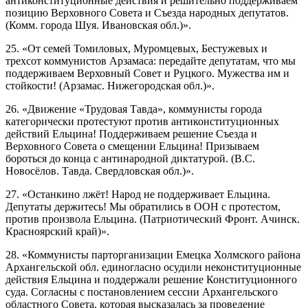
антиконституционные действия и решительно поддерживаем
позицию Верховного Совета и Съезда народных депутатов.
(Комм. города Шуя. Ивановская обл.)».
25. «От семей Томиловых, Муромцевых, Бестужевых и
трехсот коммунистов Арзамаса: передайте депутатам, что мы
поддерживаем Верховный Совет и Руцкого. Мужества им и
стойкости! (Арзамас. Нижегородская обл.)».
26. «Движение «Трудовая Тавда», коммунисты города
категорически протестуют против антиконституционных
действий Ельцина! Поддерживаем решение Съезда и
Верховного Совета о смещении Ельцина! Призываем
бороться до конца с антинародной диктатурой. (В.С.
Новосёлов. Тавда. Свердловская обл.)».
27. «Останкино лжёт! Народ не поддерживает Ельцина.
Депутаты держитесь! Мы обратились в ООН с протестом,
против произвола Ельцина. (Патриотический Фронт. Ачинск.
Красноярский край)».
28. «Коммунисты парторганизации Емецка Холмского района
Архангельской обл. единогласно осудили неконституционные
действия Ельцина и поддержали решение Конституционного
суда. Согласны с постановлением сессии Архангельского
областного Совета, которая высказалась за проведение