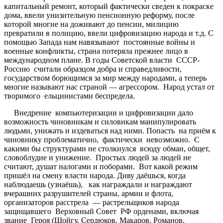
капитальный ремонт, который фактически сведен к покраске
дома, ввели унизительную пенсионную реформу, после
которой многие на доживают до пенсии, милицию
превратили в полицию, ввели цифровизацию народа и т.д. С
помощью Запада нам навязывают постоянные войны и
военные конфликты, страна потеряла прежнее лицо в
международном плане. В годы Советской власти СССР-
Россию считали образцом добра и справедливости,
государством борющимся за мир между народами, а теперь
многие называют нас страной — агрессором. Народ устал от
творимого ельцинистами беспредела.
Внедрение компьютеризации и цифровизации дало
возможность чиновникам и силовикам манипулировать
людьми, унижать и издеваться над ними. Попасть на приём к
чиновнику проблематично, фактически невозможно. С
какими бы структурами не столкнулся всюду обман, общет,
словоблудие и унижение. Простых людей за людей не
считают, душат налогами и поборами. Вот какой режим
пришёл на смену власти народа. Диву даёшься, когда
наблюдаешь (узнаёшь), как награждали и награждают
вчерашних разрушителей страны, армии и флота,
организаторов расстрела — растрельщиков народа
защищавшего Верховный Совет РФ орденами, включая
звание Героя (Шойгу, Сердюков, Макаров, Романов,