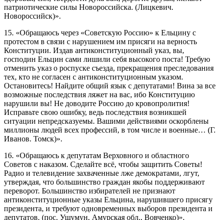
патриотические силы Новороссийска. (Лицкевич.
Новороссийск)».
15. «Обращаюсь через «Советскую Россию» к Ельцину с
протестом в связи с нарушением им присяги на верность
Конституции. Издав антиконституционный указ, вы,
господин Ельцин сами лишили себя высокого поста! Требую
отменить указ о роспуске съезда, прекращения преследования
тех, кто не согласен с антиконституционным указом.
Остановитесь! Найдите общий язык с депутатами! Вина за все
возможные последствия ляжет на вас, ибо Конституцию
нарушили вы! Не доводите Россию до кровопролития!
Исправьте свою ошибку, ведь последствия возникшей
ситуации непредсказуемы. Вашими действиями оскорблены
миллионы людей всех профессий, в том числе и военные… (Г.
Иванов. Томск)».
16. «Обращаюсь к депутатам Верховного и областного
Советов с наказом. Сделайте всё, чтобы защитить Советы!
Радио и телевидение захваченные лже демократами, лгут,
утверждая, что большинство граждан якобы поддерживают
переворот. Большинство избирателей не признают
антиконституционные указы Ельцина, нарушившего присягу
президента, и требуют одновременных выборов президента и
депутатов. (пос. Ушумун, Амурская обл., Вовченко)».