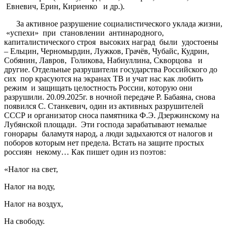
Евневич, Ерин, Кириенко и др.).
За активное разрушение социалистического уклада жизни,
«успехи» при становлении антинародного,
капиталистического строя высоких наград были удостоены
– Ельцин, Черномырдин, Лужков, Грачёв, Чубайс, Кудрин,
Собянин, Лавров, Голикова, Набиуллина, Скворцова и
другие. Отдельные разрушители государства Российского до
сих пор красуются на экранах ТВ и учат нас как любить
режим и защищать целостность России, которую они
разрушили. 20.09.2025г. в ночной передаче Р. Бабаяна, снова
появился С. Станкевич, один из активных разрушителей
СССР и организатор сноса памятника Ф.Э. Дзержинскому на
Лубянской площади. Эти господа зарабатывают немалые
гонорары баламутя народ, а люди задыхаются от налогов и
поборов которым нет предела. Встать на защите простых
россиян некому… Как пишет один из поэтов:
«Налог на свет,
Налог на воду,
Налог на воздух,
На свободу.