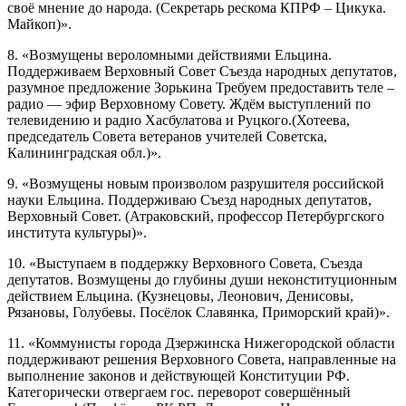
своё мнение до народа. (Секретарь рескома КПРФ – Цикука.
Майкоп)».
8. «Возмущены вероломными действиями Ельцина.
Поддерживаем Верховный Совет Съезда народных депутатов,
разумное предложение Зорькина Требуем предоставить теле –
радио — эфир Верховному Совету. Ждём выступлений по
телевидению и радио Хасбулатова и Руцкого.(Хотеева,
председатель Совета ветеранов учителей Советска,
Калининградская обл.)».
9. «Возмущены новым произволом разрушителя российской
науки Ельцина. Поддерживаю Съезд народных депутатов,
Верховный Совет. (Атраковский, профессор Петербургского
института культуры)».
10. «Выступаем в поддержку Верховного Совета, Съезда
депутатов. Возмущены до глубины души неконституционным
действием Ельцина. (Кузнецовы, Леонович, Денисовы,
Рязановы, Голубевы. Посёлок Славянка, Приморский край)».
11. «Коммунисты города Дзержинска Нижегородской области
поддерживают решения Верховного Совета, направленные на
выполнение законов и действующей Конституции РФ.
Категорически отвергаем гос. переворот совершённый