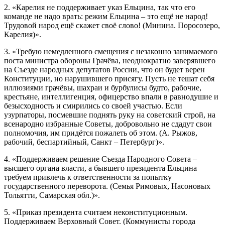
2. «Карелия не поддерживает указ Ельцина, так что его
команде не надо врать: режим Ельцина – это ещё не народ!
Трудовой народ ещё скажет своё слово! (Минина. Поросозеро,
Карелия)».
3. «Требую немедленного смещения с незаконно занимаемого
поста министра обороны Грачёва, неоднократно заверявшего
на Съезде народных депутатов России, что он будет верен
Конституции, но нарушившего присягу. Пусть не тешат себя
иллюзиями грачёвы, шахраи и бурбулисы будто, рабочие,
крестьяне, интеллигенция, офицерство впали в равнодушие и
безысходность и смирились со своей участью. Если
узурпаторы, посмевшие поднять руку на советский строй, на
всенародно избранные Советы, добровольно не сдадут свои
полномочия, им придётся пожалеть об этом. (А. Рыжов,
рабочий, беспартийный, Санкт – Петербург)».
4. «Поддерживаем решение Съезда Народного Совета –
высшего органа власти, а бывшего президента Ельцина
требуем привлечь к ответственности за попытку
государственного переворота. (Семья Римовых, Насоновых
Тольятти, Самарская обл.)».
5. «Приказ президента считаем неконституционным.
Поддерживаем Верховный Совет. (Коммунисты города