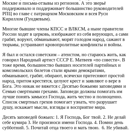
Москве и письма-отзывы из регионов. А это зверьё
поддерживало и поддерживает большинство руководителей
РПЦ во главе с патриархом Московским и всея Руси
Кириллом (Гундяевым).
Многие бывшие члены КПСС и ВЛКСМ, а ныне правители
России ходят в церковь, изображают из себя верующих, а сами
грабят, воруют, обманывают, морят голодом народ, сажают в
тюрьмы, устраивают кровопролитные конфликты и войны.
Я был и остался советским – атеистом, но стараюсь жить, как
говорил Народный артист СССР Е. Матвеев «по совести». В
тоже время, большинство бывших носителей партийных и
комсомольских билетов стали ярыми демократами,
обманывают, грабят, обирают, всячески притесняют простой
народ, притом крестятся, целуют крест и заявляют о вере в
Бога. Это никак не вяжется с Десятью божьими заповедями и
Семью смертными грехами. Заповеди должны помогать им
лучше понять замысел Господа, жить честно и полноценно.
Список смертных грехов помогает узнать, что разрушает
душу, искажает мысли, взгляды и восприятие мира.
Десять заповедей божьих: 1. Я Господь, Бог твой. 2. Не делай
себе кумира 3. Не произноси имени Господа. 4. Помни день
субботний. 5. Почитай отца твоего и мать твою. 6. Не убивай.