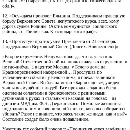
Ельциным! (Парфёнов, РК РП. Дзержинск. Нижегородская
обл.)».
12. «Осуждаем произвол Ельцина. Поддерживаем праведную
борьбу Верховного Совета, депутатского курса, всех, кому
дорога судьба Родины. (Актив коммунистов Тбилисского
района, ст. Тбилисская. Краснодарского края)».
13. «Протестую против указа Президента от 21 сентября.
Поддерживаю Верховный Совет. (Долгих. Новокузнецк)».
«Второе окружение. Не думал никогда, что я, участник
Великой Отечественной войны вновь окажусь в окружении, и
не где-нибудь, а в центре Москвы, у Белого дома на
Краснопресненской набережной… Прослушав по
телевидению события у Белого дома, я поехал защищать
Верховный Совет. Выйдя на метро «Баррикадная», увидел
толпы возмущённых людей. Все проходы к зданию были
оцеплены солдатами в бронежилетах с резиновыми
дубинками в руках и стальными касками на головах – из
дивизии МВД им. Ф.Э. Дзержинского. Пожилые женщины
подходили к ним и говорили: «Сыночки, кого вы собираетесь
убивать? Разве не видите, что здесь такие же люди, как и вы?»
Состояние солдат было очень подавленное.
Участник тех событий говорил: «Проникнув через лазейки на