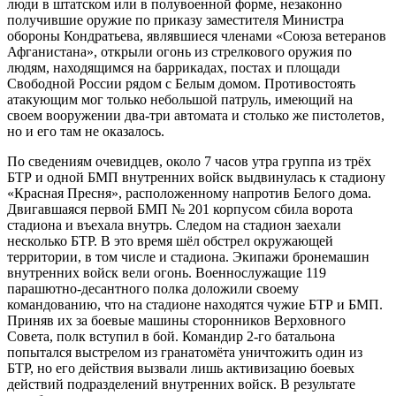
люди в штатском или в полувоенной форме, незаконно
получившие оружие по приказу заместителя Министра
обороны Кондратьева, являвшиеся членами «Союза ветеранов
Афганистана», открыли огонь из стрелкового оружия по
людям, находящимся на баррикадах, постах и площади
Свободной России рядом с Белым домом. Противостоять
атакующим мог только небольшой патруль, имеющий на
своем вооружении два-три автомата и столько же пистолетов,
но и его там не оказалось.
По сведениям очевидцев, около 7 часов утра группа из трёх
БТР и одной БМП внутренних войск выдвинулась к стадиону
«Красная Пресня», расположенному напротив Белого дома.
Двигавшаяся первой БМП № 201 корпусом сбила ворота
стадиона и въехала внутрь. Следом на стадион заехали
несколько БТР. В это время шёл обстрел окружающей
территории, в том числе и стадиона. Экипажи бронемашин
внутренних войск вели огонь. Военнослужащие 119
парашютно-десантного полка доложили своему
командованию, что на стадионе находятся чужие БТР и БМП.
Приняв их за боевые машины сторонников Верховного
Совета, полк вступил в бой. Командир 2-го батальона
попытался выстрелом из гранатомёта уничтожить один из
БТР, но его действия вызвали лишь активизацию боевых
действий подразделений внутренних войск. В результате