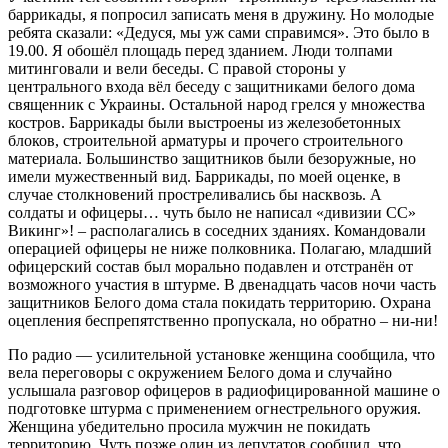
баррикады, я попросил записать меня в дружину. Но молодые
ребята сказали: «Дедуся, мы уж сами справимся». Это было в
19.00. Я обошёл площадь перед зданием. Люди толпами
митинговали и вели беседы. С правой стороны у
центрального входа вёл беседу с защитниками белого дома
священник с Украины. Остальной народ грелся у множества
костров. Баррикады были выстроены из железобетонных
блоков, строительной арматуры и прочего строительного
материала. Большинство защитников были безоружные, но
имели мужественный вид. Баррикады, по моей оценке, в
случае столкновений простреливались бы насквозь. А
солдаты и офицеры… чуть было не написал «дивизии СС»
Викинг»! – располагались в соседних зданиях. Командовали
операцией офицеры не ниже полковника. Полагаю, младший
офицерский состав был морально подавлен и отстранён от
возможного участия в штурме. В двенадцать часов ночи часть
защитников Белого дома стала покидать территорию. Охрана
оцепления беспрепятственно пропускала, но обратно – ни-ни!
По радио — усилительной установке женщина сообщила, что
вела переговоры с окружением Белого дома и случайно
услышала разговор офицеров в радиофицированной машине о
подготовке штурма с применением огнестрельного оружия.
Женщина убедительно просила мужчин не покидать
территорию. Чуть позже один из депутатов сообщил, что