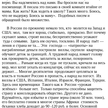
верю. Вы надсмеялись над нами. Вы бросили нас на
посмешище. Я писала это письмо в своей комнате втайне от
мамы. Как жить? Как ходить в школу? Таких много. Боюсь,
что не выдержу. Боюсь за маму». Подобных писем и
обращений было множество.
В России по прежнему немало тех, кто молится на Запад и
США: мол, там все хорош, стабильно, прекрасно. Вот почему
скупают замки, строят виллы, беспрепятственно уезжают
туда с семьями. Здесь им скучно, тоскливо. И народ пьёт —
ленив и страна не та… Эти господа — «патриоты» на
награбленные деньги построили виллы, скупили квартиры,
обучают деток за границей. А трудовой народ ломает голову
как прокормить деток, заплатить за жилье, похоронить
усопших… Раньше когда их туда не пускали, кричали на весь
мир, мол хотят уехать из концлагеря, сейчас их никто не
держит… Многие десятилетия продолжают цепляться за
власть и толкают Россию в пропасть, а народ на погост. Их
виллы в США, Испании, Италии, Израиле, Франции, Турции.
Здесь они временщики Такого как в России «урожая
зелёных» больше нет. Только патриоты способны защитить
страну и консолидировать общество. Другого не дано.
Вдумайтесь, при избытке в стране зерна (около 50 млн. тонн),
его бесплатно гоним в многое страны Африки стоимость
буханки хлеба доходит до 90 -120 руб. и более. Основной