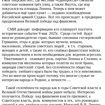
Ржев Тверской обл., где местные «единороссы» сменили
советские названия трёх улиц, а также Якутск, где мэр
покусился на площадь Ленина. Теперь к ним может
добавиться ещё один пункт — недавно освобождённая
Российской армией Суджа». Всё это происходит в предверии
празднования Великой победы над фашизмом.
СМИ доводят информацию кто планирует посетить
историческое событие 9 мая 2025г. Среди гостей будут
многие руководители стран, бывшие союзники гитлеровской
Германии, отцы и деды которых мучили, вешали,
насиловали, убивали советских людей , в т.ч. стариков,
женщин и детей, а также те, кто снабжал фашистские войска
продовольствием и всем необходимым для ведения агрессии.
Умалчивают и охаивают роль партии Ленина и Сталина и
коммунистов миллионы которых полегли на поле брани,
защищая советский строй. Без сплочённости общества
победить злейшего врага было бы трудно, а то и невозможно.
Это во многом происходит потому, что многие служат не
интересам народа и Родине, а личности….
Такой сплочённости народа как в годы Советской власти и
Великой Отечественной войны ранее небыло. Интересно
получается, Победу над фашизмом власти признают, а
Советскую власть, роль коммунистов и тех, кто руководил
страной в эти тяжёлые годы поганят. Мавзолей В.И. Ленина,