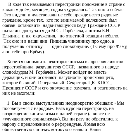
В ходе так называемой перестройки положение в стране с
каждым днём, месяцем, годом ухудшалось. Так оно и сейчас.
Это видели и чувствовали не себе прежде всего рядовые
граждане, кроме тех, кто по занимаемой должности был
обязан остановить надвигающуюся беду. Граждане СССР
пытались достучатся до М.С. Горбачева, а потом Б.Н.
Ельцина и их окружения, но ответной реакции небыло.
Так оно и в наши дни. Пишешь чиновнику про одно, а
получаешь отписку — одно словоблудие. (Ты ему про Фаму,
а он тебе про Ерёму).
Хочется напомнить некоторые письма в адрес «великого»
перестройщика, разрушителя СССР, названного в народе
словоблудом М. Горбачёва. Может дойдёт до власть
держащих, и они осознают пагубность происходящего,
которое бывший Генеральный Секретарь ЦК КПСС,
Президент СССР и его окружение замечать и реагировать на
них не захотели:
1. Вы в своих выступлениях неоднократно обещали: «Мы
посоветуемся с народом». Взяв курс на перестройку, на
возрождение капитализма в нашей стране (а вовсе не
«улучшенного социализма»), Вы ни разу не обратились к
народу с предложением о референдуме. Ломая всю
общественную систему, которую создавли Ваши