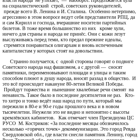
власти народа не утихает, — наоборот. Продолжается хула
на социалистический строй, советских руководителей,
прежде всего В. Ленина и И. Сталина. Особенно нетерпимо,
агрессивно в этом вопросе ведут себя представители РПЦ, да
и сам Кирилл и господа, вчерашние носители партийных
билетов. В тоже время большинство из них кроме хули,
ничего для страны и народа не принёс. Они с кожи лезут
выслуживаясь перед теми, кто предал прежние идеалы,
стремятся понравиться олигархам и вновь испеченным
капиталистам у которых стоят на довольствии.
Странно получается, с одной стороны говорят о подвиге
Советского народа над фашизмом, а с другой — сносят
памятники, переименовывают площади и улицы и таким
способом плюют в душу народа, вносят разлад в общество. И
это всё происходит накануне 80-летия Великой Победы.
Пройдут торжества и нынешние хвалебные речи сменят на
ненависть. Такое было в последние десятилетия не раз. Кто-
то хитро и тонко ведёт наш народ по пути, который мы
пережили в 80-е и 90-е годы прошлого века и в новом
тысячелетии. Неужели это не видно и непонятно с высоты
кремлёвских кабинетов. Как отмечает член Президиума ЦС
РУСО М. Костриков: «За последние месяцы обозначилось
несколько «горячих точек» декоммунизации. Это город Ревда
Свердловской обл., где власти снесли памятник Ленину, город