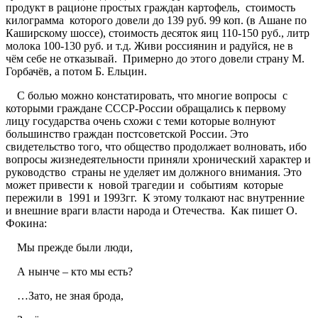
продукт в рационе простых граждан картофель, стоимость
килограмма которого довели до 139 руб. 99 коп. (в Ашане по
Каширскому шоссе), стоимость десяток яиц 110-150 руб., литр
молока 100-130 руб. и т.д. Живи россиянин и радуйся, не в
чём себе не отказывай. Примерно до этого довели страну М.
Горбачёв, а потом Б. Ельцин.
С болью можно констатировать, что многие вопросы с
которыми граждане СССР-России обращались к первому
лицу государства очень схожи с теми которые волнуют
большинство граждан постсоветской России. Это
свидетельство того, что общество продолжает волновать, ибо
вопросы жизнедеятельности приняли хронический характер и
руководство страны не уделяет им должного внимания. Это
может привести к новой трагедии и событиям которые
пережили в 1991 и 1993гг. К этому толкают нас внутренние
и внешние враги власти народа и Отечества. Как пишет О.
Фокина:
Мы прежде были люди,
А нынче – кто мы есть?
…Зато, не зная брода,