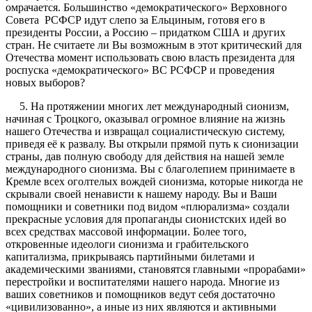
омрачается. Большинство «демократического» Верховного
Совета РСФСР идут слепо за Ельциным, готовя его в
президенты России, а Россию – придатком США и других
стран. Не считаете ли Вы возможным в этот критический для
Отечества момент использовать свою власть президента для
роспуска «демократического» ВС РСФСР и проведения
новых выборов?
5. На протяжении многих лет международный сионизм,
начиная с Троцкого, оказывал огромное влияние на жизнь
нашего Отечества и извращал социалистическую систему,
приведя её к развалу. Вы открыли прямой путь к сионизации
страны, дав полную свободу для действия на нашей земле
международного сионизма. Вы с благолепием принимаете в
Кремле всех оголтелых вождей сионизма, которые никогда не
скрывали своей ненависти к нашему народу. Вы и Ваши
помощники и советники под видом «плюрализма» создали
прекрасные условия для пропаганды сионистских идей во
всех средствах массовой информации. Более того,
откровенные идеологи сионизма и грабительского
капитализма, прикрываясь партийными билетами и
академическими званиями, становятся главными «прорабами»
перестройки и воспитателями нашего народа. Многие из
ваших советников и помощников ведут себя достаточно
«цивилизованно», а иные из них являются и активными