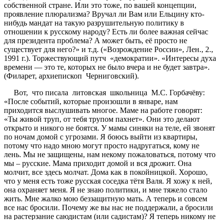
собственной стране. Или это тоже, по вашей концепции,
проявление плюрализма? Вручал ли Вам или Ельцину кто-
нибудь мандат на такую разрушительную политику в
отношении к русскому народу? Есть ли более важная сейчас
для президента проблема? А может быть, её просто не
существует для него?» и т.д. («Возрождение России», Лен., 2.,
1991 г.). Торжествующий путч «демократии». «Интересы духа
времени — это те, которых не было вчера и не будет завтра».
(Филарет, архиепископ Черниговский).
Вот, что писала литовская школьница М.С. Горбачёву:
«После событий, которые произошли в январе, нам
приходится выслушивать многое. Маме на работе говорят:
«Ты живой труп, от тебя трупом пахнет». Они это делают
открыто и никого не боятся. У мамы синяки на теле, ей звонят
по ночам домой с угрозами. Я боюсь выйти из квартиры,
потому что надо мною могут просто надругаться, кому не
лень. Мы не защищены, нам некому пожаловаться, потому что
мы – русские. Мама приходит домой и вся дрожит. Она
молчит, все здесь молчат. Дома как в покойницкой. Хорошо,
что у меня есть тоже русская соседка тётя Валя. Я хожу к ней,
она охраняет меня. Я не знаю политики, и мне тяжело стало
жить. Мне жалко мою беззащитную мать. А теперь и совсем
все нас бросили. Почему же вы нас не поддержали, а бросили
на растерзание саюдистам (или садистам)? Я теперь никому не