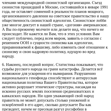
членами международной сионистской организации. Съезд
сионистов прошедший в Москве, состоявшийся в январе 1991
года, не оставляет сомнений в реальности планов мощного,
организованного давления на советское правительство и нашу
общественность сионистской идеологии. Сионистское лобби
уже многое диктует в нашей стране, «догоняя» американское.
А Вы по-прежнему молчите или делаете вид, что ничего не
происходит. Не кажется ли Вам, что в этих условиях Вам
следует публично, перед всем миром, заявить о согласии с
решением ООН о сущности сионизма как идеологии,
приравниваемой к фашизму, либо изменить своё отношение к
сионизму и свою кадровую политику, идущую во вред
народу.
6. Наконец, последний вопрос. Статистика показывает, что
судьбы русского народа на грани катастрофы. Делается всё
возможное для ускорения его вымирания. Разрушению
национального генофонда способствуют и антирусская
национальная политика Вашего Правительства, которое
активно разрушает этнические структуры, насаждая на
исконно русских землях поселения среднеазиатских и
кавказских народов. Ни один уважающий свой народ
правитель не может допускать столько унижений и
оскорблений в его адрес, сколько допускаете Вы как
президент, ничем не пресекая разгул русофобии в