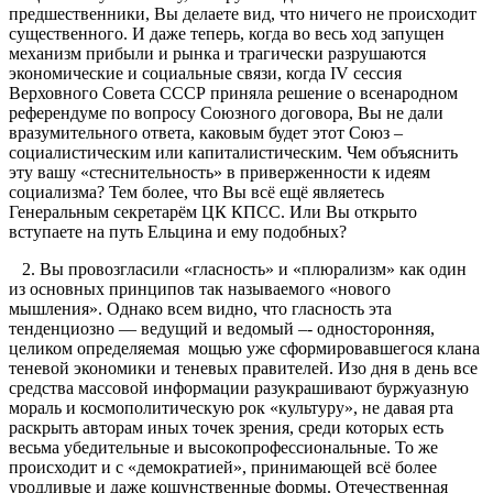
предшественники, Вы делаете вид, что ничего не происходит
существенного. И даже теперь, когда во весь ход запущен
механизм прибыли и рынка и трагически разрушаются
экономические и социальные связи, когда IV сессия
Верховного Совета СССР приняла решение о всенародном
референдуме по вопросу Союзного договора, Вы не дали
вразумительного ответа, каковым будет этот Союз –
социалистическим или капиталистическим. Чем объяснить
эту вашу «стеснительность» в приверженности к идеям
социализма? Тем более, что Вы всё ещё являетесь
Генеральным секретарём ЦК КПСС. Или Вы открыто
вступаете на путь Ельцина и ему подобных?
2. Вы провозгласили «гласность» и «плюрализм» как один
из основных принципов так называемого «нового
мышления». Однако всем видно, что гласность эта
тенденциозно — ведущий и ведомый –- односторонняя,
целиком определяемая мощью уже сформировавшегося клана
теневой экономики и теневых правителей. Изо дня в день все
средства массовой информации разукрашивают буржуазную
мораль и космополитическую рок «культуру», не давая рта
раскрыть авторам иных точек зрения, среди которых есть
весьма убедительные и высокопрофессиональные. То же
происходит и с «демократией», принимающей всё более
уродливые и даже кощунственные формы. Отечественная