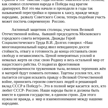
как символ сплочения народа и Победы над врагом
драпируют. Всё это мы начали и проходили в годы так
называемой перестройки и пришли к хаосу, вражде между
народами, развалу Советского Союза, теперь подобная участь
может постичь современную Россию.
Активный защитник столицы, участник Великой
Отечественной войны, бывший председатель Московского
городского совета ветеранов, Дважды Герой
Социалистического Труда В.И. Долгих говорил: «Наш
многонациональный народ явил невиданную доселе
стойкость, отвагу и готовность до конца отстаивать свою
свободу и независимость. Ценой невероятных усилий и
немалых жертв он спас свою Родину и весь остальной мир от
нацистского рабства. О подвигах фронтовиков
самоотверженности тружеников тыла, великих терпениях жён
и матерей будут помнить потомки. Тщетны усилия тех, кто
пытается сегодня исказить правду о Великой Отечественной
войне, принизить героизм советских людей и решающий
вклад СССР в Победу!». Это в полной мере касается всех, кто
любит СССР- Россию. Наши народы были и должны быть
вместе в едином государстве, в едином строю. Для этого
нужна не вражда, а мир и взаимопонимание между нашими
народами.