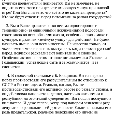
культура шельмуется и попирается. Вы не замечаете, не
видите всего этого или делаете «хорошую мину» при плохой
игре? Или Вы считаете, что всё это не касается президента?
Кто же будет отвечать перед потомками за развал государства?
3. Вы и Ваше правительство весьма односторонне и
тенденциозно (за единичными исключениями) подобрали
советников во всех областях жизни, особенно в экономике и
культуре, и дали им «зелёную улицу» для действий. Не будем
называть имена: они всем известны. Не известно только, от
чьего имени многие из них выступают, когда поносят русский
народ, всячески расхваливают капитализм и сионизм.
Особенно активны в этом отношении академики Яковлев и
Гольданский, успевающие быть и за коммунистов, и за
сионистов.
4. В словесной полемике с Б. Ельциным Вы на первых
порах противостояли его разрушительным по отношению к
СССР и России идеям. Реально, однако, Вы не
противодействовали его активной работе по развалу страны, а
он действовал напористо и дерзко, настроив автономии и
республики на оголтелый суверенитет. Вы пошли послушно в
кильватере. И даже теперь, когда под напором заявлений ряда
депутатов о раскольничьей деятельности Ельцина названа его
роль предательской, реальное положение его ничем не