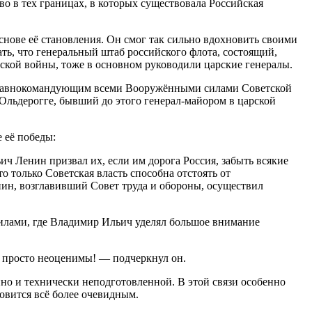
тво в тех границах, в которых существовала Российская
нове её становления. Он смог так сильно вдохновить своими
ать, что генеральный штаб российского флота, состоящий,
нской войны, тоже в основном руководили царские генералы.
м главнокомандующим всеми Вооружёнными силами Советской
льдерогге, бывший до этого генерал-майором в царской
 её победы:
ч Ленин призвал их, если им дорога Россия, забыть всякие
о только Советская власть способна отстоять от
нин, возглавивший Совет труда и обороны, осуществил
силами, где Владимир Ильич уделял большое внимание
 просто неоценимы! — подчеркнул он.
но и технически неподготовленной. В этой связи особенно
овится всё более очевидным.