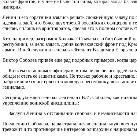
кольце фронтов, и у неё не было той силы, которая могла бы з
империя.
Ленин и его соратники взялись решать сложнейшую задачу по 
идеями людей, что более двух третей российских офицеров и г
считай, сплошь из аристократов, сделал это в полном составе
Кто, например, разгромил Колчака? Сначала его бил бывший 
республики, за дело взялся, добив колчаковский фронт под 
армии. В ней служил и генерал-лейтенант Владимир Егорьев, 
Виктор Соболев привёл ещё ряд подобных примеров, когда цар
— Ко всем оставшимся офицерам, в том числе белогвардейским,
обиды и стать её защитниками. Не только рабочие и крестьяне,
набросившихся интервентов молодую республику, восстановить
гениально.
Сегодня, убеждён генерал-лейтенант В.И. Соболев, как нико
укреплению воинской дисциплины:
— Заслуги Ленина в отстаивании свободы и независимости на
По мнению Соболева, наша страна, начав специальную военную
тревожит и то противоречие интересов олигархии с националь