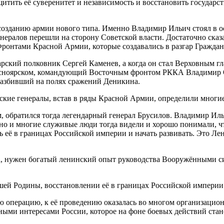
ащитить её суверенитет и независимость и восстановить государс
созданию армии нового типа. Именно Владимир Ильич стоял в ос
енералов перешли на сторону Советской власти. Достаточно сказ
. Фронтами Красной Армии, которые создавались в разгар Гражда
царский полковник Сергей Каменев, а когда он стал Верховны
Красноярском, командующий Восточным фронтом РККА Владимир О
разбивший на полях сражений Деникина.
ские генералы, встав в ряды Красной Армии, определили многие
 обратился тогда легендарный генерал Брусилов. Владимир Ильи
 но и многие служивые люди тогда видели и хорошо понимали, чт
 её в границах Российской империи и начать развивать. Это Ле
гда, нужен богатый ленинский опыт руководства Вооружёнными 
шей Родины, восстановлении её в границах Российской империи
 операцию, к её проведению оказалась во многом организацион
ными интересами России, которое на фоне боевых действий стан