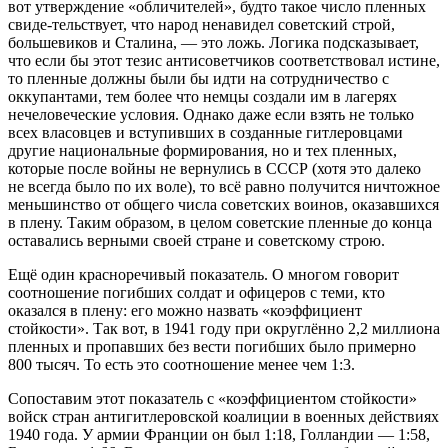
вот утверждение «обличителей», будто такое число пленных
свиде-тельствует, что народ ненавидел советский строй,
большевиков и Сталина, — это ложь. Логика подсказывает,
что если бы этот тезис антисоветчиков соответствовал истине,
то пленные должны были бы идти на сотрудничество с
оккупантами, тем более что немцы создали им в лагерях
нечеловеческие условия. Однако даже если взять не только
всех власовцев и вступивших в созданные гитлеровцами
другие национальные формирования, но и тех пленных,
которые после войны не вернулись в СССР (хотя это далеко
не всегда было по их воле), то всё равно получится ничтожное
меньшинство от общего числа советских воинов, оказавшихся
в плену. Таким образом, в целом советские пленные до конца
оставались верными своей стране и советскому строю.
Ещё один красноречивый показатель. О многом говорит
соотношение погибших солдат и офицеров с теми, кто
оказался в плену: его можно назвать «коэффициент
стойкости». Так вот, в 1941 году при округлённо 2,2 миллиона
пленных и пропавших без вести погибших было примерно
800 тысяч. То есть это соотношение менее чем 1:3.
Сопоставим этот показатель с «коэффициентом стойкости»
войск стран антигитлеровской коалиции в военных действиях
1940 года. У армии Франции он был 1:18, Голландии — 1:58,