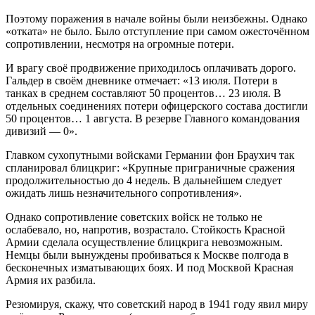
Поэтому поражения в начале войны были неизбежны. Однако
«отката» не было. Было отступление при самом ожесточённом
сопротивлении, несмотря на огромные потери.
И врагу своё продвижение приходилось оплачивать дорого.
Гальдер в своём дневнике отмечает: «13 июля. Потери в
танках в среднем составляют 50 процентов… 23 июля. В
отдельных соединениях потери офицерского состава достигли
50 процентов… 1 августа. В резерве Главного командования
дивизий — 0».
Главком сухопутными войсками Германии фон Браухич так
спланировал блицкриг: «Крупные приграничные сражения
продолжительностью до 4 недель. В дальнейшем следует
ожидать лишь незначительного сопротивления».
Однако сопротивление советских войск не только не
ослабевало, но, напротив, возрастало. Стойкость Красной
Армии сделала осуществление блицкрига невозможным.
Немцы были вынуждены пробиваться к Москве полгода в
бесконечных изматывающих боях. И под Москвой Красная
Армия их разбила.
Резюмируя, скажу, что советский народ в 1941 году явил миру