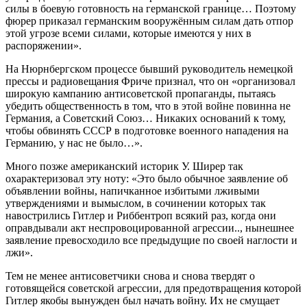
силы в боевую готовность на германской границе… Поэтому
фюрер приказал германским вооружённым силам дать отпор
этой угрозе всеми силами, которые имеются у них в
распоряжении».
На Нюрнбергском процессе бывший руководитель немецкой
прессы и радиовещания Фриче признал, что он «организовал
широкую кампанию антисоветской пропаганды, пытаясь
убедить общественность в том, что в этой войне повинна не
Германия, а Советский Союз… Никаких оснований к тому,
чтобы обвинять СССР в подготовке военного нападения на
Германию, у нас не было…».
Много позже американский историк У. Ширер так
охарактеризовал эту ноту: «Это было обычное заявление об
объявлении войны, напичканное избитыми лживыми
утверждениями и вымыслом, в сочинении которых так
навострились Гитлер и Риббентроп всякий раз, когда они
оправдывали акт неспровоцированной агрессии.., нынешнее
заявление превосходило все предыдущие по своей наглости и
лжи».
Тем не менее антисоветчики снова и снова твердят о
готовящейся советской агрессии, для предотвращения которой
Гитлер якобы вынужден был начать войну. Их не смущает