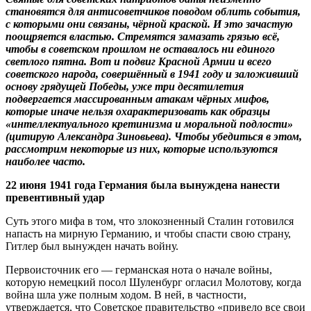
становятся для антисоветчиков поводом облить события,
с которыми они связаны, чёрной краской. И это зачастую
поощряется властью. Стремятся замазать грязью всё,
чтобы в советском прошлом не оставалось ни единого
светлого пятна. Вот и подвиг Красной Армии и всего
советского народа, совершённый в 1941 году и заложивший
основу грядущей Победы, уже три десятилетия
подвергается массированным атакам чёрных мифов,
которые иначе нельзя охарактеризовать как образцы
«интеллектуального кретинизма и моральной подлости»
(цитирую Александра Зиновьева). Чтобы убедиться в этом,
рассмотрим некоторые из них, которые используются
наиболее часто.
22 июня 1941 года Германия была вынуждена нанести
превентивный удар
Суть этого мифа в том, что злокозненный Сталин готовился
напасть на мирную Германию, и чтобы спасти свою страну,
Гитлер был вынужден начать войну.
Первоисточник его — германская нота о начале войны,
которую немецкий посол Шуленбург огласил Молотову, когда
война шла уже полным ходом. В ней, в частности,
утверждается, что Советское правительство «привело все свои