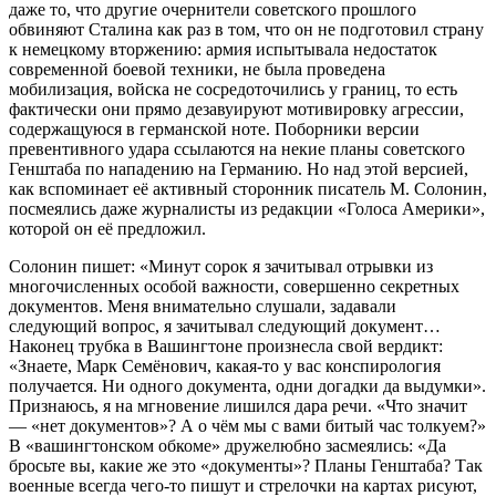
даже то, что другие очернители советского прошлого
обвиняют Сталина как раз в том, что он не подготовил страну
к немецкому вторжению: армия испытывала недостаток
современной боевой техники, не была проведена
мобилизация, войска не сосредоточились у границ, то есть
фактически они прямо дезавуируют мотивировку агрессии,
содержащуюся в германской ноте. Поборники версии
превентивного удара ссылаются на некие планы советского
Генштаба по нападению на Германию. Но над этой версией,
как вспоминает её активный сторонник писатель М. Солонин,
посмеялись даже журналисты из редакции «Голоса Америки»,
которой он её предложил.
Солонин пишет: «Минут сорок я зачитывал отрывки из
многочисленных особой важности, совершенно секретных
документов. Меня внимательно слушали, задавали
следующий вопрос, я зачитывал следующий документ…
Наконец трубка в Вашингтоне произнесла свой вердикт:
«Знаете, Марк Семёнович, какая-то у вас конспирология
получается. Ни одного документа, одни догадки да выдумки».
Признаюсь, я на мгновение лишился дара речи. «Что значит
— «нет документов»? А о чём мы с вами битый час толкуем?»
В «вашингтонском обкоме» дружелюбно засмеялись: «Да
бросьте вы, какие же это «документы»? Планы Генштаба? Так
военные всегда чего-то пишут и стрелочки на картах рисуют,