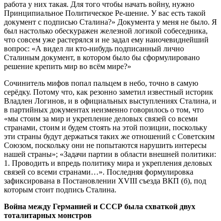
работа у них такая. Для того чтобы начать войну, нужно
Принципиальное Политическое Ре-шение. У вас есть такой
документ с подписью Сталина?» Документа у меня не было. Я
был настолько обескуражен железной логикой собеседника,
что совсем уже растерялся и не задал ему наиочевиднейший
вопрос: «А видел ли кто-нибудь подписанный лично
Сталиным документ, в котором было бы сформулировано
решение крепить мир во всём мире?»
Сочинитель мифов попал пальцем в небо, точно в самую
серёдку. Потому что, как резонно заметил известный историк
Владлен Логинов, и в официальных выступлениях Сталина, и
в партийных документах неизменно говорилось о том, что
«мы стоим за мир и укрепление деловых связей со всеми
странами, стоим и будем стоять на этой позиции, поскольку
эти страны будут держаться таких же отношений с Советским
Союзом, поскольку они не попытаются нарушить интересы
нашей страны»; «Задачи партии в области внешней политики:
1. Проводить и впредь политику мира и укрепления деловых
связей со всеми странами…». Последняя формулировка
зафиксирована в Постановлении XVIII съезда ВКП (б), под
которым стоит подпись Сталина.
Война между Германией и СССР была схваткой двух
тоталитарных монстров