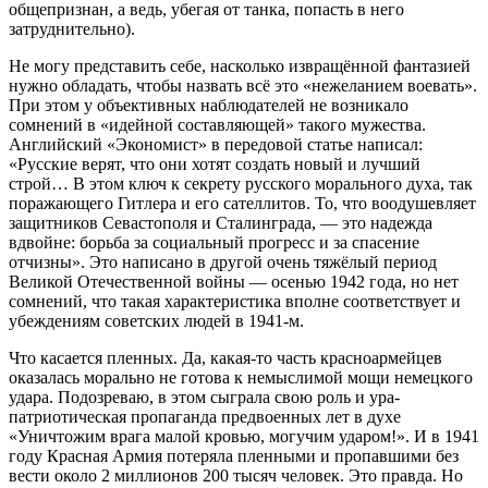
общепризнан, а ведь, убегая от танка, попасть в него
затруднительно).
Не могу представить себе, насколько извращённой фантазией
нужно обладать, чтобы назвать всё это «нежеланием воевать».
При этом у объективных наблюдателей не возникало
сомнений в «идейной составляющей» такого мужества.
Английский «Экономист» в передовой статье написал:
«Русские верят, что они хотят создать новый и лучший
строй… В этом ключ к секрету русского морального духа, так
поражающего Гитлера и его сателлитов. То, что воодушевляет
защитников Севастополя и Сталинграда, — это надежда
вдвойне: борьба за социальный прогресс и за спасение
отчизны». Это написано в другой очень тяжёлый период
Великой Отечественной войны — осенью 1942 года, но нет
сомнений, что такая характеристика вполне соответствует и
убеждениям советских людей в 1941-м.
Что касается пленных. Да, какая-то часть красноармейцев
оказалась морально не готова к немыслимой мощи немецкого
удара. Подозреваю, в этом сыграла свою роль и ура-
патриотическая пропаганда предвоенных лет в духе
«Уничтожим врага малой кровью, могучим ударом!». И в 1941
году Красная Армия потеряла пленными и пропавшими без
вести около 2 миллионов 200 тысяч человек. Это правда. Но