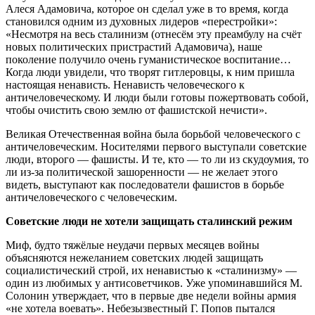
Алеся Адамовича, которое он сделал уже в то время, когда
становился одним из духовных лидеров «перестройки»:
«Несмотря на весь сталинизм (отнесём эту преамбулу на счёт
новых политических пристрастий Адамовича), наше
поколение получило очень гуманистическое воспитание…
Когда люди увидели, что творят гитлеровцы, к ним пришла
настоящая ненависть. Ненависть человеческого к
античеловеческому. И люди были готовы пожертвовать собой,
чтобы очистить свою землю от фашистской нечисти».
Великая Отечественная война была борьбой человеческого с
античеловеческим. Носителями первого выступали советские
люди, второго — фашисты. И те, кто — то ли из скудоумия, то
ли из-за политической зашоренности — не желает этого
видеть, выступают как последователи фашистов в борьбе
античеловеческого с человеческим.
Советские люди не хотели защищать сталинский режим
Миф, будто тяжёлые неудачи первых месяцев войны
объясняются нежеланием советских людей защищать
социалистический строй, их ненавистью к «сталинизму» —
один из любимых у антисоветчиков. Уже упоминавшийся М.
Солонин утверждает, что в первые две недели войны армия
«не хотела воевать». Небезызвестный Г. Попов пытался