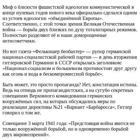
Миф о близости фашистской идеологии коммунистической в
конце нулевых годов нового века официально сделался одним
из устоев идеологии «объединённой Европы».
Соответственно, с этой точки зрения Великая Отечественная
война — борьба двух близких по духу тоталитарных режимов.
Полностью разделяют её и наши доморощенные
антисоветчики.
Но вот газета «Фелькишер беобахтер» — рупор германской
национал-социалистской рабочей партии — в день вторжения
гитлеровской Германии в СССР открылась заголовком:
«Национал-социализм и большевизм противостоят друг другу
как огонь и вода в бескомпромиссной борьбе».
Быть может, это просто пропаганда? Нет, констатация истины.
Ведь на отнюдь не пропагандистских, а на сугубо секретных
совещаниях Верховного командования германских
вооружённых сил, на которых обсуждались меры по
реализации директивы №21 «Вариант «Барбаросса», Гитлер
говорил о том же.
Совещание 3 марта 1941 года: «Предстоящая война явится не
только вооружённой борьбой, но и одновременно борьбой
двух мировоззрений».