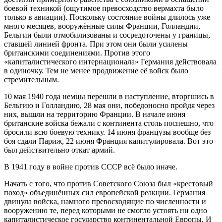
боевой техникой (ощутимое превосходство вермахта было
только в авиации). Поскольку состояние войны длилось уже
много месяцев, вооружённые силы Франции, Голландии,
Бельгии были отмобилизованы и сосредоточены у границы,
ставшей линией фронта. При этом они были усилены
британскими соединениями. Против этого
«капиталистического интернационала» Германия действовала
в одиночку. Тем не менее продвижение её войск было
стремительным.
10 мая 1940 года немцы перешли в наступление, вторгшись в
Бельгию и Голландию, 28 мая они, победоносно пройдя через
них, вышли на территорию Франции. В начале июня
британские войска бежали с континента столь поспешно, что
бросили всю боевую технику. 14 июня французы вообще без
боя сдали Париж, 22 июня Франция капитулировала. Вот это
был действительно откат армий.
В 1941 году в войне против СССР всё было иначе.
Начать с того, что против Советского Союза был «крестовый
поход» объединённых сил европейской реакции. Германия
двинула войска, намного превосходящие по численности и
вооружению те, перед которыми не смогло устоять ни одно
капиталистическое государство континентальной Европы. И