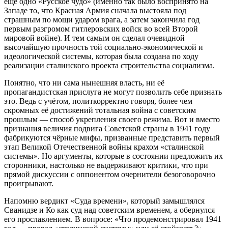
ещё одно «Русское чудо» (именно так было воспринято на
Западе то, что Красная Армия сначала выстояла под
страшным по мощи ударом врага, а затем закончила год
первым разгромом гитлеровских войск во всей Второй
мировой войне). И тем самым он сделал очевидной
высочайшую прочность той социально-экономической и
идеологической системы, которая была создана по ходу
реализации сталинского проекта строительства социализма.
Понятно, что ни сама нынешняя власть, ни её
пропагандистская прислуга не могут позволить себе признать
это. Ведь с учётом, политкорректно говоря, более чем
скромных её достижений тотальная война с советским
прошлым — способ укрепления своего режима. Вот и вместо
признания величия подвига Советской страны в 1941 году
фабрикуются чёрные мифы, призванные представить первый
этап Великой Отечественной войны крахом «сталинской
системы». Но аргументы, которые в состоянии предложить их
сторонники, настолько не выдерживают критики, что при
прямой дискуссии с оппонентом очернители безоговорочно
проигрывают.
Напомню вердикт «Суда времени», который замышлялся
Сванидзе и Ко как суд над советским временем, а обернулся
его прославлением. В вопросе: «Что продемонстрировал 1941