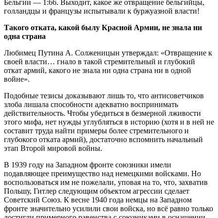
Бельгии — 1:66. Выходит, какое же отвращение бельгийцы,
голландцы и французы испытывали к буржуазной власти!
Такого отката, какой былу Красной Армии, не знала ни
одна страна
Любимец Путина А. Солженицын утверждал: «Отвращение к
своей власти… гнало в такой стремительный и глубокий
откат армий, какого не знала ни одна страна ни в одной
войне».
Подобные тезисы доказывают лишь то, что антисоветчиков
злоба лишала способности адекватно воспринимать
действительность. Чтобы убедиться в безмерной лживости
этого мифа, нет нужды углубляться в историю (хотя и в ней не
составит труда найти примеры более стремительного и
глубокого отката армий), достаточно вспомнить начальный
этап Второй мировой войны.
В 1939 году на Западном фронте союзники имели
подавляющее преимущество над немецкими войсками. Но
воспользоваться им не пожелали, уповая на то, что, захватив
Польшу, Гитлер следующим объектом агрессии сделает
Советский Союз. К весне 1940 года немцы на Западном
фронте значительно усилили свои войска, но всё равно только
достигли примерного равенства с союзниками в оснащении