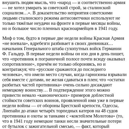
внушить людям мысль, что «народ — и соответственно армия
— не хотел умирать за советский строй, за сталинский
социализм…». В доказательство неприятия советскими
людьми сталинского режима антисоветчики используют не
только тяжёлые неудачи на фронте в первые месяцы войны,
но и большое число пленных красноармейцев в 1941 году.
Миф о том, будто в первые две недели войны Красная Армия
«не воевала», вдребезги разбивает в своих дневниках…
начальник Генерального штаба сухопутных войск Германии
Ф. Гальдер. В первые недели войны он изо дня в день пишет,
что «противник в пограничной полосе почти всюду оказывал
сопротивление», причём не только обороняясь, но и
контратакуя; что «русские сражаются до последнего
человека», что имели место случаи, когда гарнизоны взрывали
себя вместе с дотами, не желая сдаваться в плен; что «остатки
разбитых частей противника» очень сильно досаждают
немецкому воинству… В подтверждение этого можно
привести немало «канонических» примеров доблестной
стойкости советских воинов, проявленной ими уже в первые
недели войны — от обороны Брестской крепости, Одессы,
Лиепайи до атаки четырёх торпедных катеров на 48 судов
противника и охоты за танками с «коктейлем Молотова» (то,
что в 1941 году немецкие танки несли значительные потери
от бутылок с зажигательной смесью, — факт, который