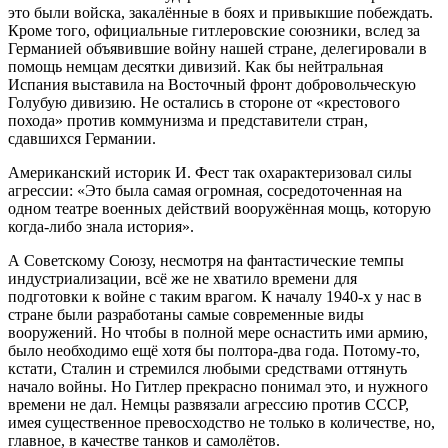
это были войска, закалённые в боях и привыкшие побеждать.
Кроме того, официальные гитлеровские союзники, вслед за
Германией объявившие войну нашей стране, делегировали в
помощь немцам десятки дивизий. Как бы нейтральная
Испания выставила на Восточный фронт добровольческую
Голубую дивизию. Не остались в стороне от «крестового
похода» против коммунизма и представители стран,
сдавшихся Германии.
Американский историк И. Фест так охарактеризовал силы
агрессии: «Это была самая огромная, сосредоточенная на
одном театре военных действий вооружённая мощь, которую
когда-либо знала история».
А Советскому Союзу, несмотря на фантастические темпы
индустриализации, всё же не хватило времени для
подготовки к войне с таким врагом. К началу 1940-х у нас в
стране были разработаны самые современные виды
вооружений. Но чтобы в полной мере оснастить ими армию,
было необходимо ещё хотя бы полтора-два года. Потому-то,
кстати, Сталин и стремился любыми средствами оттянуть
начало войны. Но Гитлер прекрасно понимал это, и нужного
времени не дал. Немцы развязали агрессию против СССР,
имея существенное превосходство не только в количестве, но,
главное, в качестве танков и самолётов.