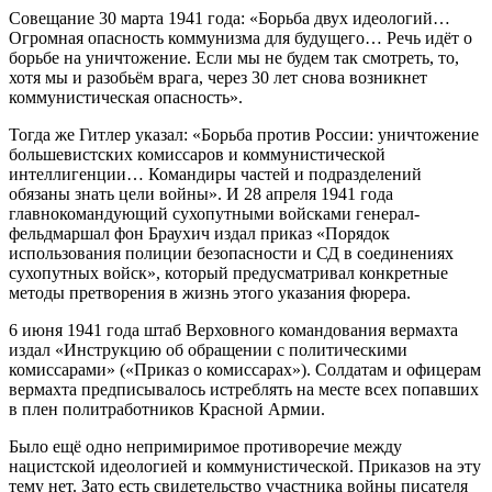
Совещание 30 марта 1941 года: «Борьба двух идеологий…
Огромная опасность коммунизма для будущего… Речь идёт о
борьбе на уничтожение. Если мы не будем так смотреть, то,
хотя мы и разобьём врага, через 30 лет снова возникнет
коммунистическая опасность».
Тогда же Гитлер указал: «Борьба против России: уничтожение
большевистских комиссаров и коммунистической
интеллигенции… Командиры частей и подразделений
обязаны знать цели войны». И 28 апреля 1941 года
главнокомандующий сухопутными войсками генерал-
фельдмаршал фон Браухич издал приказ «Порядок
использования полиции безопасности и СД в соединениях
сухопутных войск», который предусматривал конкретные
методы претворения в жизнь этого указания фюрера.
6 июня 1941 года штаб Верховного командования вермахта
издал «Инструкцию об обращении с политическими
комиссарами» («Приказ о комиссарах»). Солдатам и офицерам
вермахта предписывалось истреблять на месте всех попавших
в плен политработников Красной Армии.
Было ещё одно непримиримое противоречие между
нацистской идеологией и коммунистической. Приказов на эту
тему нет. Зато есть свидетельство участника войны писателя