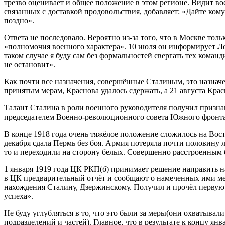
трезво оценивает и общее положение в этом регионе. Видит во
связанных с доставкой продовольствия, добавляет: «Дайте ком
поздно».
Ответа не последовало. Вероятно из-за того, что в Москве тол
«полномочия военного характера». 10 июля он информирует Ле
таком случае я буду сам без формальностей свергать тех коман
не остановит».
Как почти все назначения, совершённые Сталиным, это назнач
принятым мерам, Краснова удалось сдержать, а 21 августа Кра
Талант Сталина в роли военного руководителя получил признан
председателем Военно-революционного совета Южного фронта, 
В конце 1918 года очень тяжёлое положение сложилось на Вост
декабря сдала Пермь без боя. Армия потеряла почти половину 
то и переходили на сторону белых. Совершенно расстроенным б
1 января 1919 года ЦК РКП(б) принимает решение направить 
в ЦК предварительный отчёт и сообщают о намеченных ими мер
нахождения Сталину, Дзержинскому. Получил и прочёл первую
успеха».
Не буду углубляться в то, что это были за меры(они охватыва
подразделений и частей). Главное, что в результате к концу я