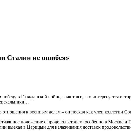
ии Сталин не ошибся»
победу в Гражданской войне, знают все, кто интересуется истор
военачальники…
о отношения к военным делам – он поехал как член коллегии Со
отчаянное положение с продовольствием, особенно в Москве и П
алин выехал в Царицын для налаживания доставок продовольстви