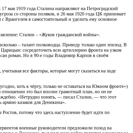
 и 17 мая 1919 года Сталина направляют на Петроградский
угроза со стороны поляков, и 26 мая 1920 года ЦК принимает
с Врангелем в самостоятельный и уделить ему основное
тавление: Сталин – «Жуков гражданской войны».
насколько – талант полководца. Приведу только один эпизод. В
а Царицын: сосредоточить всю артиллерию фронта на узком
писан роман. Но в 90-е годы Владимир Карпов в своём
учитывая все факторы, которые могут сказаться на ходе
угодно, хоть к чёрту, только не оставаться на Южном фронте»)
м отношении это был вполне грамотный план, но он не
аждебно. «Нетрудно понять, — писал Сталин, — что этот
ь армию казаков для Деникина».
Ростов, потому что здесь наступление будет идти по
ервентов военные руководители предложили поход на