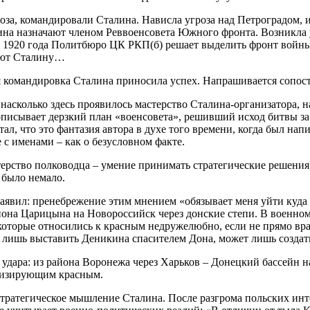
гроза, командировали Сталина. Нависла угроза над Петроградом,
лина назначают членом Реввоенсовета Южного фронта. Возникла 
 1920 года Политбюро ЦК РКП(б) решает выделить фронт войны 
ают Сталину…
ая командировка Сталина приносила успех. Напрашивается сопос
, насколько здесь проявилось мастерство Сталина-организатора, 
описывает дерзкий план «военсовета», решивший исход битвы з
тал, что это фантазия автора в духе того времени, когда был на
с именами – как о безусловном факте.
рство полководца – умение принимать стратегические решения, 
 было немало.
 заявил: пренебрежение этим мнением «обязывает меня уйти куда 
йона Царицына на Новороссийск через донские степи. В военно
, которые относились к красным недружелюбно, если не прямо вр
 лишь выставить Деникина спасителем Дона, может лишь создат
ара: из района Воронежа через Харьков – Донецкий бассейн на 
тизирующим красным.
ратегическое мышление Сталина. После разгрома польских инт