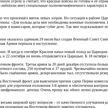
енную угрозу и считает, что красные войска не готовы к её отр
у-либо(или мне) специальные полномочия(военного характера) в
ько что произошёл мятеж левых эсеров. Но ситуация в районе Ца
нина: «Для пользы дела мне необходимы военные полномочия. Я 
диров и комиссаров, которые губят дело. Так мне подсказывают и
ение оказалось удачным.19 июля был создан Военный Совет Север
сная Армия перешла в наступление.
ие. И когда в сентябре Краснов начал новый поход на Царицын.
и 22 сентября он вновь отправляется в Царицын. К 18 октября
очном фронте. Третья армия за 20 дней декабря отступила больше
личного состава, 250 пулемётов и 37 орудий. Чрезвычайно низки
ыло снабжение армии, дезорганизован тыл, отсутствовали резер
на Восточный фронт для выяснения причин сдачи Перми комисси
ах для упрочения положения 3-й армии и обеспечения контрнас
 шифрованную депешу. Очень прошу вас обоих лично руководит
ли весьма широкий круг вопросов – от качественного улучшения
нваря положение на Восточном фронте заметно улучшилось.