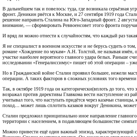
В дальнейшем так и повелось: туда, где возникала серьёзная у
фронт. Деникин рвётся к Москве, и 27 сентября 1919 года Ста
решение направить Сталина на Юго-Западный фронт. 2 августа
внимание, — сформировать Реввоенсовет этого фронта поруч
И вряд ли можно отнести к случайностям, что каждый раз так
Я не специалист в военном искусстве и не берусь судить о том
романе «Хождение по мукам» А.Н. Толстой, не называя имён, 
участке наиболее вероятного главного удара белых. Раньше счи
исследовании «Генералиссимус» пишет об этой операции – уже 
Но в Гражданской войне Сталин проявил большее, нежели масте
операции. А таких факторов в сложных условиях того времени
Так, в октябре 1919 года он категорически(вплоть до того, что
возражал против директивы Главкома вести наступление из ра
учитывал того, что наступать придётся через казачьи станицы
поход… может лишь сплотить казаков вокруг Деникина, может
Сталин предложил принципиально иное направление главного уд
территории с населением, в подавляющем большинстве симпа
Можно привести ещё один важный эпизод, характеризующий ст