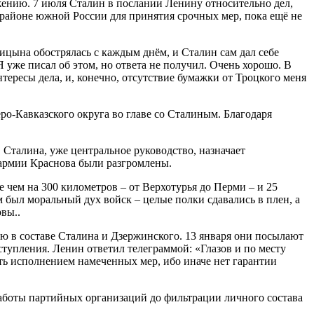
ажению. 7 июля Сталин в послании Ленину относительно дел,
 районе южной России для принятия срочных мер, пока ещё не
рицына обострялась с каждым днём, и Сталин сам дал себе
уже писал об этом, но ответа не получил. Очень хорошо. В
нтересы дела, и, конечно, отсутствие бумажки от Троцкого меня
о-Кавказского округа во главе со Сталиным. Благодаря
 Сталина, уже центральное руководство, назначает
 армии Краснова были разгромлены.
 чем на 300 километров – от Верхотурья до Перми – и 25
м был моральный дух войск – целые полки сдавались в плен, а
вы..
ю в составе Сталина и Дзержинского. 13 января они посылают
тупления. Ленин ответил телеграммой: «Глазов и по месту
ь исполнением намеченных мер, ибо иначе нет гарантии
 работы партийных организаций до фильтрации личного состава