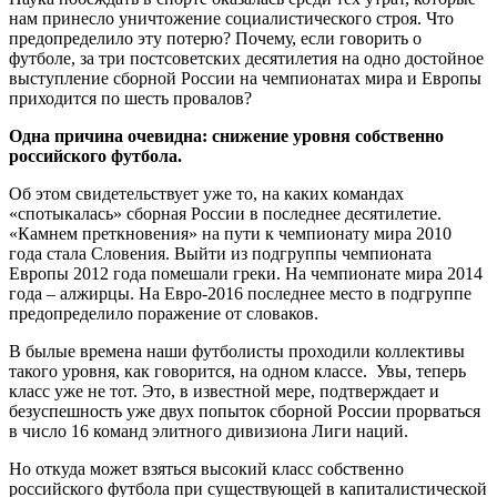
нам принесло уничтожение социалистического строя. Что
предопределило эту потерю? Почему, если говорить о
футболе, за три постсоветских десятилетия на одно достойное
выступление сборной России на чемпионатах мира и Европы
приходится по шесть провалов?
Одна причина очевидна: снижение уровня собственно
российского футбола.
Об этом свидетельствует уже то, на каких командах
«спотыкалась» сборная России в последнее десятилетие.
«Камнем преткновения» на пути к чемпионату мира 2010
года стала Словения. Выйти из подгруппы чемпионата
Европы 2012 года помешали греки. На чемпионате мира 2014
года – алжирцы. На Евро-2016 последнее место в подгруппе
предопределило поражение от словаков.
В былые времена наши футболисты проходили коллективы
такого уровня, как говорится, на одном классе. Увы, теперь
класс уже не тот. Это, в известной мере, подтверждает и
безуспешность уже двух попыток сборной России прорваться
в число 16 команд элитного дивизиона Лиги наций.
Но откуда может взяться высокий класс собственно
российского футбола при существующей в капиталистической