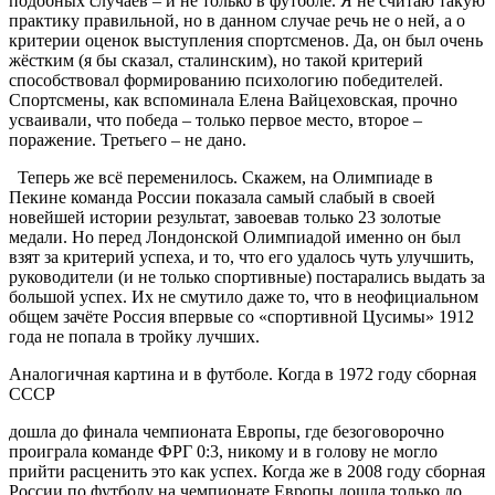
подобных случаев – и не только в футболе. Я не считаю такую
практику правильной, но в данном случае речь не о ней, а о
критерии оценок выступления спортсменов. Да, он был очень
жёстким (я бы сказал, сталинским), но такой критерий
способствовал формированию психологию победителей.
Спортсмены, как вспоминала Елена Вайцеховская, прочно
усваивали, что победа – только первое место, второе –
поражение. Третьего – не дано.
Теперь же всё переменилось. Скажем, на Олимпиаде в
Пекине команда России показала самый слабый в своей
новейшей истории результат, завоевав только 23 золотые
медали. Но перед Лондонской Олимпиадой именно он был
взят за критерий успеха, и то, что его удалось чуть улучшить,
руководители (и не только спортивные) постарались выдать за
большой успех. Их не смутило даже то, что в неофициальном
общем зачёте Россия впервые со «спортивной Цусимы» 1912
года не попала в тройку лучших.
Аналогичная картина и в футболе. Когда в 1972 году сборная
СССР
дошла до финала чемпионата Европы, где безоговорочно
проиграла команде ФРГ 0:3, никому и в голову не могло
прийти расценить это как успех. Когда же в 2008 году сборная
России по футболу на чемпионате Европы дошла только до