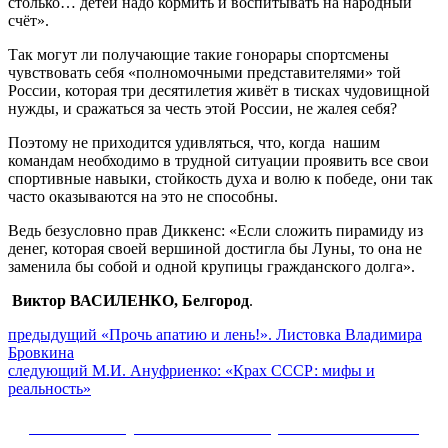
столько… детей надо кормить и воспитывать на народный
счёт».
Так могут ли получающие такие гонорары спортсмены
чувствовать себя «полномочными представителями» той
России, которая три десятилетия живёт в тисках чудовищной
нужды, и сражаться за честь этой России, не жалея себя?
Поэтому не приходится удивляться, что, когда нашим
командам необходимо в трудной ситуации проявить все свои
спортивные навыки, стойкость духа и волю к победе, они так
часто оказываются на это не способны.
Ведь безусловно прав Диккенс: «Если сложить пирамиду из
денег, которая своей вершиной достигла бы Луны, то она не
заменила бы собой и одной крупицы гражданского долга».
Виктор ВАСИЛЕНКО, Белгород
.
Навигация
Предыдущий
предыдущий
«Прочь апатию и лень!». Листовка Владимира
пост:
Бровкина
по
Следующее
следующий
М.И. Ануфриенко: «Крах СССР: мифы и
записям
сообщение:
реальность»
Сайт Коммунистической партии Российской