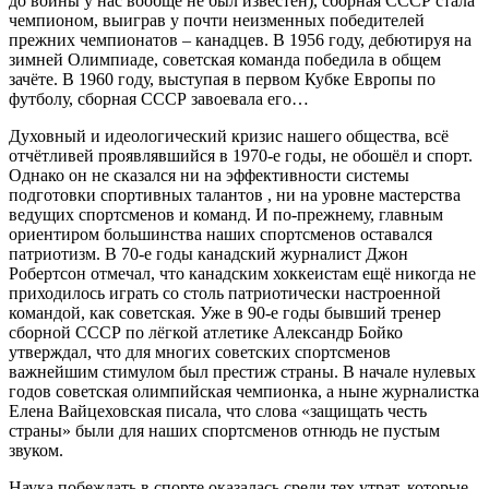
до войны у нас вообще не был известен), сборная СССР стала
чемпионом, выиграв у почти неизменных победителей
прежних чемпионатов – канадцев. В 1956 году, дебютируя на
зимней Олимпиаде, советская команда победила в общем
зачёте. В 1960 году, выступая в первом Кубке Европы по
футболу, сборная СССР завоевала его…
Духовный и идеологический кризис нашего общества, всё
отчётливей проявлявшийся в 1970-е годы, не обошёл и спорт.
Однако он не сказался ни на эффективности системы
подготовки спортивных талантов , ни на уровне мастерства
ведущих спортсменов и команд. И по-прежнему, главным
ориентиром большинства наших спортсменов оставался
патриотизм. В 70-е годы канадский журналист Джон
Робертсон отмечал, что канадским хоккеистам ещё никогда не
приходилось играть со столь патриотически настроенной
командой, как советская. Уже в 90-е годы бывший тренер
сборной СССР по лёгкой атлетике Александр Бойко
утверждал, что для многих советских спортсменов
важнейшим стимулом был престиж страны. В начале нулевых
годов советская олимпийская чемпионка, а ныне журналистка
Елена Вайцеховская писала, что слова «защищать честь
страны» были для наших спортсменов отнюдь не пустым
звуком.
Наука побеждать в спорте оказалась среди тех утрат, которые