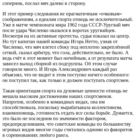
соперник, послал мяч далеко в сторону.
И этот пример следования не прагматичным «очковым»
соображениям, а идеалам спорта отнюдь не исключительный.
Уже в матче чемпионата мира 1962 года СССР-Уругвай мяч
после удара Численко оказался в воротах уругвайцев.
Несмотря на их активные протесты, судья показал на центр.
Но тут капитан нашей команды Игорь Нетто, узнав от
Численко, что мяч влетел сбоку под неплотно закреплённой
сеткой, сказал арбитру, что гола, действительно, не было. А
ведь счёт в этот момент был ничейным, а от результата матча
зависел выход сборной из подгруппы. Об этом случае
говорили много. И Игорь Александрович каждый раз
объяснял, что не видит в этом поступке ничего особенного:
он поступил так, как только и должен поступать спортсмен.
Такая ориентация спорта на духовные ценности отнюдь не
мешала высоким достижениям наших спортсменов.
Напротив, особенно в командных видах, она им
способствовала, поскольку вырабатывала коллективизм,
взаимопомощь, готовность отдать все силы борьбе. Думается,
это было не последним по значимости фактором,
предопределившим, что советские команды по большинству
игровых видов многие годы считались одними из фаворитов
в соревнованиях любого ранга.