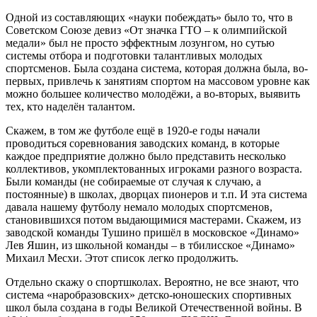
Одной из составляющих «науки побеждать» было то, что в
Советском Союзе девиз «От значка ГТО – к олимпийской
медали» был не просто эффектным лозунгом, но сутью
системы отбора и подготовки талантливых молодых
спортсменов. Была создана система, которая должна была, во-
первых, привлечь к занятиям спортом на массовом уровне как
можно большее количество молодёжи, а во-вторых, выявить
тех, кто наделён талантом.
Скажем, в том же футболе ещё в 1920-е годы начали
проводиться соревнования заводских команд, в которые
каждое предприятие должно было представить несколько
коллективов, укомплектованных игроками разного возраста.
Были команды (не собираемые от случая к случаю, а
постоянные) в школах, дворцах пионеров и т.п. И эта система
давала нашему футболу немало молодых спортсменов,
становившихся потом выдающимися мастерами. Скажем, из
заводской команды Тушино пришёл в московское «Динамо»
Лев Яшин, из школьной команды – в тбилисское «Динамо»
Михаил Месхи. Этот список легко продолжить.
Отдельно скажу о спортшколах. Вероятно, не все знают, что
система «наробразовских» детско-юношеских спортивных
школ была создана в годы Великой Отечественной войны. В