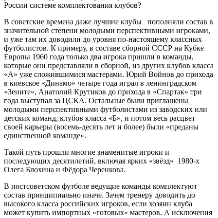
России системе комплектования клубов?
В советские времена даже лучшие клубы пополняли состав в
значительной степени молодыми перспективными игроками,
и уже там их доводили до уровня по-настоящему классных
футболистов. К примеру, в составе сборной СССР на Кубке
Европы 1960 года только два игрока пришли в команды,
которые они представляли в сборной, из других клубов класса
«А» уже сложившимися мастерами. Юрий Войнов до прихода
в киевское «Динамо» четыре года играл в ленинградском
«Зените», Анатолий Крутиков до прихода в «Спартак» три
года выступал за ЦСКА. Остальные были приглашены
молодыми перспективными футболистами из заводских или
детских команд, клубов класса «Б», и потом весь расцвет
своей карьеры (восемь-десять лет и более) были «преданы
единственной команде».
Такой путь прошли многие знаменитые игроки и
последующих десятилетий, включая ярких «звёзд» 1980-х
Олега Блохина и Фёдора Черенкова.
В постсоветском футболе ведущие команды комплектуют
состав принципиально иначе. Зачем тренеру доводить до
высокого класса российских игроков, если хозяин клуба
может купить импортных «готовых» мастеров. А исключения