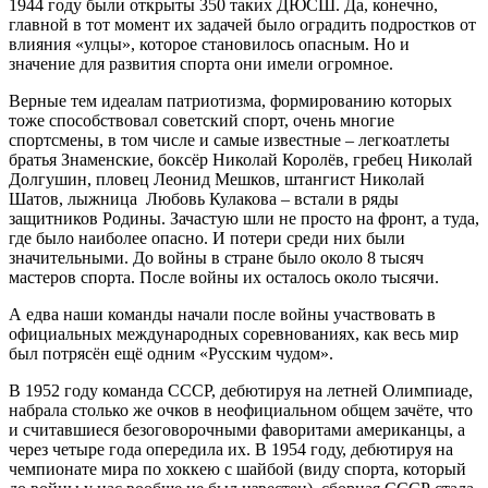
1944 году были открыты 350 таких ДЮСШ. Да, конечно,
главной в тот момент их задачей было оградить подростков от
влияния «улцы», которое становилось опасным. Но и
значение для развития спорта они имели огромное.
Верные тем идеалам патриотизма, формированию которых
тоже способствовал советский спорт, очень многие
спортсмены, в том числе и самые известные – легкоатлеты
братья Знаменские, боксёр Николай Королёв, гребец Николай
Долгушин, пловец Леонид Мешков, штангист Николай
Шатов, лыжница Любовь Кулакова – встали в ряды
защитников Родины. Зачастую шли не просто на фронт, а туда,
где было наиболее опасно. И потери среди них были
значительными. До войны в стране было около 8 тысяч
мастеров спорта. После войны их осталось около тысячи.
А едва наши команды начали после войны участвовать в
официальных международных соревнованиях, как весь мир
был потрясён ещё одним «Русским чудом».
В 1952 году команда СССР, дебютируя на летней Олимпиаде,
набрала столько же очков в неофициальном общем зачёте, что
и считавшиеся безоговорочными фаворитами американцы, а
через четыре года опередила их. В 1954 году, дебютируя на
чемпионате мира по хоккею с шайбой (виду спорта, который