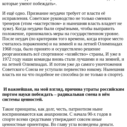
которые умеют побеждать».
И ещё одно. Признание неудачи требует от власти её
исправления. Советское руководство не только сменяло
тренеров (этим «мастерством» и нынешняя власть владеет не
хуже). Когда неудачи были серьёзными, чтобы выправить
положение, принимались меры на государственном уровне.
После неудач (по критериям того времени, когда второе место
считалось поражением) и на зимней и на летней Олимпиадах
1968 года, было принято и осуществлено решение
реорганизовать всё спортивное «хозяйство» страны, И уже в
1972 году наши команды вновь стали лучшими и на зимней, и
на летней Олимпиадах. И потом уже до самого уничтожения
Советского Союза не уступали первенство никому. Нынешняя
власть ни на что подобное не способна (и не только в спорте).
И важнейшая, на мой взгляд, причина утраты российским
портом науки побеждать – радикальная смена в нём
системы ценностей.
Такие принципы, как долг, честь, патриотизм ныне
воспринимаются как анахронизм. С начала 90-х годов в
спорте всеми средствами утверждают совсем иные
ценностные ориентиры. Во главу угла возведены деньги.