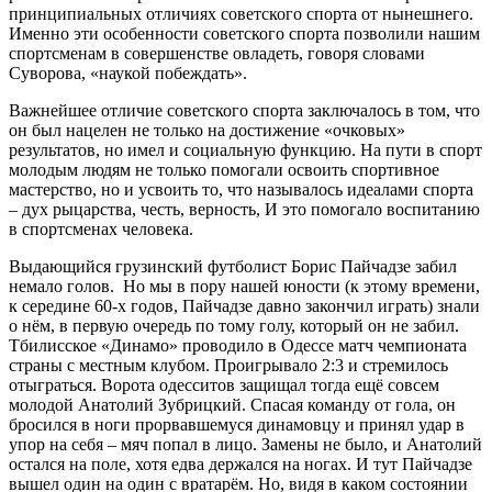
принципиальных отличиях советского спорта от нынешнего.
Именно эти особенности советского спорта позволили нашим
спортсменам в совершенстве овладеть, говоря словами
Суворова, «наукой побеждать».
Важнейшее отличие советского спорта заключалось в том, что
он был нацелен не только на достижение «очковых»
результатов, но имел и социальную функцию. На пути в спорт
молодым людям не только помогали освоить спортивное
мастерство, но и усвоить то, что называлось идеалами спорта
– дух рыцарства, честь, верность, И это помогало воспитанию
в спортсменах человека.
Выдающийся грузинский футболист Борис Пайчадзе забил
немало голов. Но мы в пору нашей юности (к этому времени,
к середине 60-х годов, Пайчадзе давно закончил играть) знали
о нём, в первую очередь по тому голу, который он не забил.
Тбилисское «Динамо» проводило в Одессе матч чемпионата
страны с местным клубом. Проигрывало 2:3 и стремилось
отыграться. Ворота одесситов защищал тогда ещё совсем
молодой Анатолий Зубрицкий. Спасая команду от гола, он
бросился в ноги прорвавшемуся динамовцу и принял удар в
упор на себя – мяч попал в лицо. Замены не было, и Анатолий
остался на поле, хотя едва держался на ногах. И тут Пайчадзе
вышел один на один с вратарём. Но, видя в каком состоянии