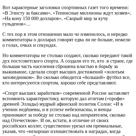
Вот характерные заголовки спортивных газет того времени:
«В Элисту за баксами», «Теннисные миллионы ждут хозяев»,
«На кону 150 000 долларов», «Скорый мир за кучу
гульденов»…
С тех пор в этом отношении мало чо изменилось, и нередко
комментаторы о долларах говорят едва ли не больше, нежели
о голах, очках и секундах.
Но комментаторы не столько создают, сколько передают такой
дух постсоветского спорта. А создали его те, кто в стране, где
большая часть населения сброшена властью в борьбу за
выживание, сделали спорт высших достижений «золотым
заповедником». Во сколько обходится «большой» футбол все,
кто интересуются спортом, хорошо себе представляют.
«Спорт высших заработков» современной России заставляет
вспомнить характеристику, которую дал атлетам («профи»
древней Эллады) мудрый афинский политик Солон: «И в
учении недёшевы, и в успехе небезопасны, и венцы
принимают за победу не столько над неприятелем, сколько
над Отечеством». И он, кстати, в отличие от своих
российских коллег, существенно урезал им премиальные,
указав, что «нехорошо излишествовать в наградах, когда