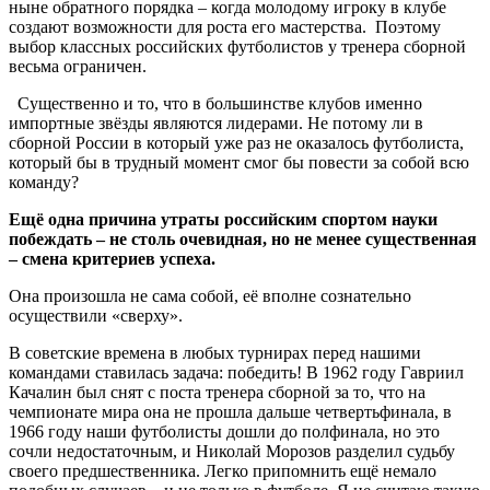
ныне обратного порядка – когда молодому игроку в клубе
создают возможности для роста его мастерства. Поэтому
выбор классных российских футболистов у тренера сборной
весьма ограничен.
Существенно и то, что в большинстве клубов именно
импортные звёзды являются лидерами. Не потому ли в
сборной России в который уже раз не оказалось футболиста,
который бы в трудный момент смог бы повести за собой всю
команду?
Ещё одна причина утраты российским спортом науки
побеждать – не столь очевидная, но не менее существенная
– смена критериев успеха.
Она произошла не сама собой, её вполне сознательно
осуществили «сверху».
В советские времена в любых турнирах перед нашими
командами ставилась задача: победить! В 1962 году Гавриил
Качалин был снят с поста тренера сборной за то, что на
чемпионате мира она не прошла дальше четвертьфинала, в
1966 году наши футболисты дошли до полфинала, но это
сочли недостаточным, и Николай Морозов разделил судьбу
своего предшественника. Легко припомнить ещё немало