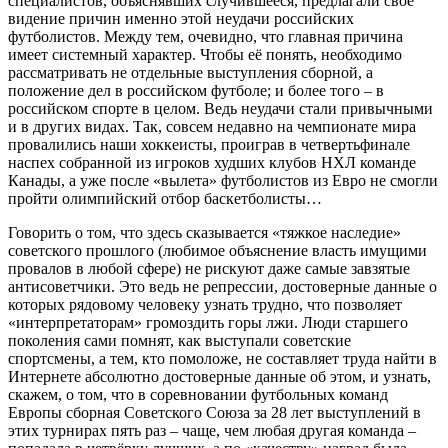
специалистов, объяснявших случившееся, предлагали своё
видение причин именно этой неудачи российских
футболистов. Между тем, очевидно, что главная причина
имеет системный характер. Чтобы её понять, необходимо
рассматривать не отдельные выступления сборной, а
положение дел в российском футболе; и более того – в
российском спорте в целом. Ведь неудачи стали привычными
и в других видах. Так, совсем недавно на чемпионате мира
провалились наши хоккеисты, проиграв в четвертьфинале
наспех собранной из игроков худших клубов НХЛ команде
Канады, а уже после «вылета» футболистов из Евро не смогли
пройти олимпийский отбор баскетболисты…
Говорить о том, что здесь сказывается «тяжкое наследие»
советского прошлого (любимое объяснение власть имущими
провалов в любой сфере) не рискуют даже самые завзятые
антисоветчики. Это ведь не репрессии, достоверные данные о
которых рядовому человеку узнать трудно, что позволяет
«интерпретаторам» громоздить горы лжи. Люди старшего
поколения сами помнят, как выступали советские
спортсмены, а тем, кто помоложе, не составляет труда найти в
Интернете абсолютно достоверные данные об этом, и узнать,
скажем, о том, что в соревновании футбольных команд
Европы сборная Советского Союза за 28 лет выступлений в
этих турнирах пять раз – чаще, чем любая другая команда –