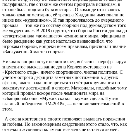
полуфинала, где с таким же счётом проиграла испанцам, в
стране была поднята буря восторга. О команде отзывались
только комплиментарно, её тренера Хиддинка именовали не
иначе как «кудесником». И так продолжалось до очередного
провала — той же по составу сборной под руководством того
же «кудесника». В 2018 году то, что сборная России дошла до
четвертьфинала «домашнего» чемпионате мира, официально
было расценено как успех настолько выдающийся, что
игрокам сборной, вопреки всем правилам, присвоили звание
«Заслуженный мастер спорта».
Никаких вопросов тут не возникает, всё ясно – перефразируя
знаменитое высказывание дона Корлеоне-старшего из
«Крёстного отца», ничего спортивного, чистая политика. С
учётом острого дефицита заметных достижений в других
сферах, власть рада попиариться за счёт раскручивания по
максимуму достижений в спорте. Материалы, подобные тому,
который прошёл вскоре после чемпионата мира на
«championat.com»: «Мужик сказал – мужик сделал. Путин –
главный победитель ЧМ-2018», — не оставляют сомнений в
этом.
А смена критериев в спорте позволяет выдавать поражения
за победы. Но закономерным следствием этого стало, что, как
отмечали журналисты, «у нас всё меньше остаётся людей,