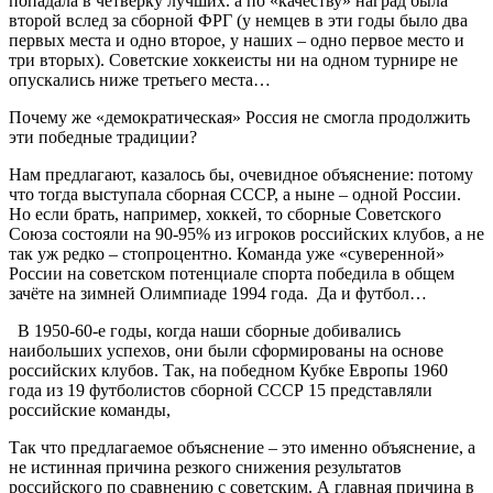
попадала в четвёрку лучших. а по «качеству» наград была
второй вслед за сборной ФРГ (у немцев в эти годы было два
первых места и одно второе, у наших – одно первое место и
три вторых). Советские хоккеисты ни на одном турнире не
опускались ниже третьего места…
Почему же «демократическая» Россия не смогла продолжить
эти победные традиции?
Нам предлагают, казалось бы, очевидное объяснение: потому
что тогда выступала сборная СССР, а ныне – одной России.
Но если брать, например, хоккей, то сборные Советского
Союза состояли на 90-95% из игроков российских клубов, а не
так уж редко – стопроцентно. Команда уже «суверенной»
России на советском потенциале спорта победила в общем
зачёте на зимней Олимпиаде 1994 года. Да и футбол…
В 1950-60-е годы, когда наши сборные добивались
наибольших успехов, они были сформированы на основе
российских клубов. Так, на победном Кубке Европы 1960
года из 19 футболистов сборной СССР 15 представляли
российские команды,
Так что предлагаемое объяснение – это именно объяснение, а
не истинная причина резкого снижения результатов
российского по сравнению с советским. А главная причина в