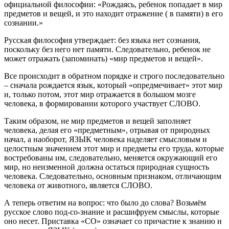
официальной философии: «Рождаясь, ребенок попадает в мир
предметов и вещей, и это находит отражение ( в памяти) в его
сознании.»
Русская философия утверждает: без языка нет сознания,
поскольку без него нет памяти. Следовательно, ребенок не
может отражать (запоминать) «мир предметов и вещей».
Все происходит в обратном порядке и строго последовательно
– сначала рождается язык, который «опредмечивает» этот мир
и, только потом, этот мир отражается в большом мозге
человека, в формировании которого участвует СЛОВО.
Таким образом, не мир предметов и вещей заполняет
человека, делая его «предметным», отрывая от природных
начал, а наоборот, ЯЗЫК человека наделяет смысловым и
целостным значением этот мир и предметы его труда, которые
востребованы им, следовательно, меняется окружающий его
мир, но неизменной должна остаться природная сущность
человека. Следовательно, основным признаком, отличающим
человека от животного, является СЛОВО.
А теперь ответим на вопрос: что было до слова? Возьмём
русское слово под-со-знание и расшифруем смыслы, которые
оно несет. Приставка «СО» означает со причастие к знанию и