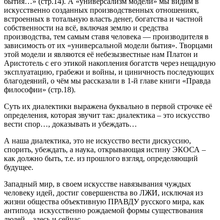
бытия…» (стр.14). А «универсализм модели» мы видим в
искусственно созданных производственных отношениях,
встроенных в тотальную власть денег, богатства и частной
собственности на всё, включая землю и средства
производства, тем самым ставя человека — производителя в
зависимость от их «универсальной модели бытия». Творцами
этой модели и являются её небезызвестные нам Платон и
Аристотель с его этикой накопления богатств через нещадную
эксплуатацию, грабежи и войны, и циничность последующих
благодеяний, о чём мы рассказали в 1-й главе книги «Правда
философии» (стр.18).
Суть их диалектики выражена буквально в первой строчке её
определения, которая звучит так: диалектика – это искусство
вести спор…, доказывать и убеждать…
А наша диалектика, это не искусство вести дискуссию,
спорить, убеждать, а наука, открывающая истину ЭКОСА –
как должно быть, т.е. из прошлого взгляд, определяющий
будущее.
Западный мир, в своем искусстве навязывания чуждых
человеку идей, достиг совершенства во ЛЖИ, исключая из
жизни общества объективную ПРАВДУ русского мира, как
антипода искусственно рождаемой формы существования
людей – здесь и сейчас.