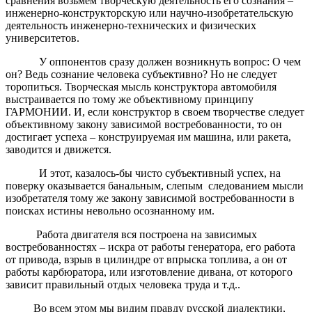
сравнения возьмем творческую деятельность его сознания –
инженерно-конструкторскую или научно-изобретательскую
деятельность инженерно-технических и физических
университетов.
У оппонентов сразу должен возникнуть вопрос: О чем
он? Ведь сознание человека субъективно? Но не следует
торопиться. Творческая мысль конструктора автомобиля
выстраивается по тому же объективному принципу
ГАРМОНИИ. И, если конструктор в своем творчестве следует
объективному закону зависимой востребованности, то он
достигает успеха – конструируемая им машина, или ракета,
заводится и движется.
И этот, казалось-бы чисто субъективный успех, на
поверку оказывается банальным, слепым следованием мысли
изобретателя тому же закону зависимой востребованности в
поисках истины невольно осознанному им.
Работа двигателя вся построена на зависимых
востребованностях – искра от работы генератора, его работа
от привода, взрыв в цилиндре от впрыска топлива, а он от
работы карбюратора, или изготовление дивана, от которого
зависит правильный отдых человека труда и т.д..
Во всем этом мы видим правду русской диалектики,