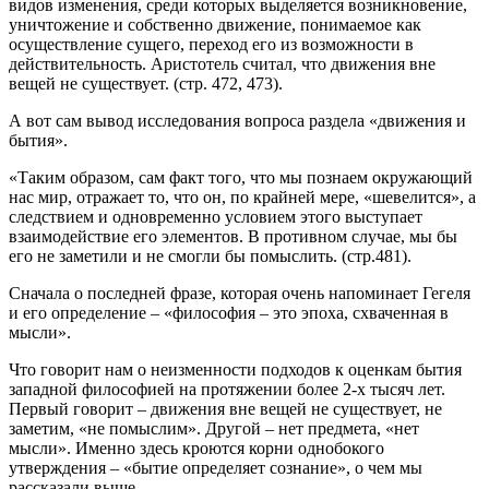
видов изменения, среди которых выделяется возникновение,
уничтожение и собственно движение, понимаемое как
осуществление сущего, переход его из возможности в
действительность. Аристотель считал, что движения вне
вещей не существует. (стр. 472, 473).
А вот сам вывод исследования вопроса раздела «движения и
бытия».
«Таким образом, сам факт того, что мы познаем окружающий
нас мир, отражает то, что он, по крайней мере, «шевелится», а
следствием и одновременно условием этого выступает
взаимодействие его элементов. В противном случае, мы бы
его не заметили и не смогли бы помыслить. (стр.481).
Сначала о последней фразе, которая очень напоминает Гегеля
и его определение – «философия – это эпоха, схваченная в
мысли».
Что говорит нам о неизменности подходов к оценкам бытия
западной философией на протяжении более 2-х тысяч лет.
Первый говорит – движения вне вещей не существует, не
заметим, «не помыслим». Другой – нет предмета, «нет
мысли». Именно здесь кроются корни однобокого
утверждения – «бытие определяет сознание», о чем мы
рассказали выше.