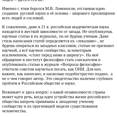
Именно с этим боролся М.В. Ломоносов, отстаивая идею
создания русской науки и её основы – широкого просвещения
всех людей и сословий.
К сожалению, даже в 21 в. российская академическая наука
находится в жесткой зависимости от запада. Не опубликуешь
научные статьи в их журналах, ты не будешь ученым. Даже
стиль написания статей определяется их «лекалами» , не
будешь опираться на западных классиков, статью не признают
научной, а всё научное сообщество, за некоторым
исключением, «стоит перед ними в шеренгу». На моё
обращение в институт философии стать соискателем и
опубликовать статью в журнале «Вопросы философии»
ответили советом научиться писать, как ОНИ. Для них
важнее, как написано, и насколько подобострастно подано, а
не о чем говорит автор. Это свидетельство наличии глубоких
проблем в Российском обществе и науке.
Возникает и здесь вопрос: о какой независимости страны
может идти речь, когда идеи устройства жизни российского
общества напрочь привязаны к западному ученому
сообществу и их прогнившей модели существования
человечества.