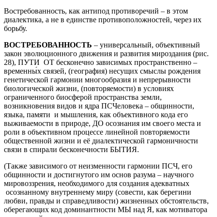
Востребованность, как антипод противоречий – в этом
диалектика, а не в единстве противоположностей, через их
борьбу.
ВОСТРЕБОВАННОСТЬ
– универсальный, объективный
закон эволюционного движения и развития мироздания (рис.
28), ПУТИ ОТ бесконечно зависимых пространственно –
временны́х связей, (география) несущих смыслы рождения
генетической гармонии многообразия и непрерывности
биологической жизни, (повторяемости) в условиях
ограниченного биосферой пространства земли,
возникновения видов и ядра ПСЧеловека – общинности,
языка, памяти и мышления, как объективного кода его
выживаемости в природе, ДО осознания им своего места и
роли в объективном процессе линейной повторяемости
общественной жизни и её диалектической гармоничности
связи в спирали бесконечности БЫТИЯ.
(Также зависимого от неизменности гармонии ПСЧ, его
общинности и достигнутого им основ разума – научного
мировоззрения, необходимого для создания адекватных
осознанному внутреннему миру (совести, как берегини
любви, правды и справедливости) жизненных обстоятельств,
оберегающих код доминантности МЫ над Я, как мотиватора