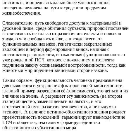
инстинкты и определять дальнейшее уже осознанное
поведение человека на пути к среде или предметам
жизнеобеспечения.
Следовательно, путь свободного доступа к материальной и
духовной пище, среде обитания субъекта, природой поставлен
в зависимость не только от развития интеллекта и навыков
труда, о чем сообщалось выше, а прежде всего, от
функциональных навыков, генетически закрепленных
эволюцией в период формирования видов, начиная с
инстинктов размножения, и заканчивая функциональностью
уже рожденной ПСЧ, которое с появлением интеллекта
подчинена закону осознаваемой востребованности, тогда как
животный мир подчинен зависимой стороне закона.
Таким образом, функциональность человека предназначена
для выявления и устранения факторов своей зависимости и
главный пример разрешения её (зависимости), это деньги и их
влияние на жизнь. А разрешает эту зависимость (на втором
этапе) общество, заменяя деньги на льготы, и это
естественный путь развития человечества, а не выдумка
«гениев». А наличие истинно-объективного знания рождает
преемственность поколений, гармонизирует взаимодействие
ПСЧ и общества, тем самым формируя единство
объективного и субъективного мира.