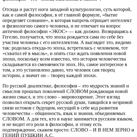
Отсюда и растут ноги западной культурологии, суть которой,
как и самой философии, в её главной формуле, «бытие
определяет сознание», и которая напрочь отрицает интеллект
и физиологию самого человека, и не отвечает на вопрос
античной философии «ЭКОС» — как должно. Возвращаясь к
Гегелю, получается, что эпоха рождается сама по себе без
участия человека с его интеллектом. А выглядит это, видимо
так: родилась откуда-то эпоха, встретилась с человеком, тот
«схватил её в мысль», и опять стал ждать появления новой
эпохи, поскольку всем известно, что история человечества
складывается из сменяемости эпох. Но, самое интересное в
том, а это установлено давно, что человек сам творец
истории, а значит он – творец каждой эпохи.
По русской диалектике, философия – это мудрость знаний и
смыслов прошлых поколений СЛОВОМ рождающая новой
жизни смысл, и это слово – мировоззрение. Этот взгляд
позволил открыть секрет русской души, таящийся в незримой
связи истоков с будущим, несущий в себе код развития
человечества – общинность, язык и знания, объединяемых
СЛОВОМ. А для тех, кто в науке занимается русским языком,
и не видит его роли в философии, и этому есть
подтверждение, скажем просто: СЛОВО – И В НЕМ ЗЕРНО и
ГЕНИЙ ПУШКИН А.С.