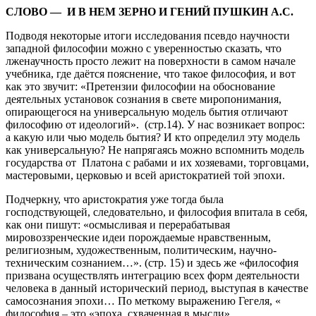
СЛОВО — И В НЕМ ЗЕРНО И ГЕНИЙ ПУШКИН А.С.
Подводя некоторые итоги исследования псевдо научности
западной философии можно с уверенностью сказать, что
лженаучность просто лежит на поверхности в самом начале
учебника, где даётся пояснение, что такое философия, и вот
как это звучит: «Претензии философии на обоснование
деятельных установок сознания в свете миропонимания,
опирающегося на универсальную модель бытия отличают
философию от идеологий». (стр.14). У нас возникает вопрос:
а какую или чью модель бытия? И кто определил эту модель
как универсальную? Не напрягаясь можно вспомнить модель
государства от Платона с рабами и их хозяевами, торговцами,
мастеровыми, церковью и всей аристократией той эпохи.
Подчеркну, что аристократия уже тогда была
господствующей, следовательно, и философия впитала в себя,
как они пишут: «осмысливая и перерабатывая
мировоззренческие идеи порождаемые нравственным,
религиозным, художественным, политическим, научно-
техническим сознанием…». (стр. 15) и здесь же «философия
призвана осуществлять интеграцию всех форм деятельности
человека в данный исторический период, выступая в качестве
самосознания эпохи… По меткому выражению Гегеля, «
философия – это «эпоха, схваченная в мысли».