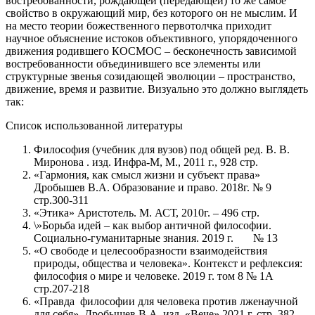
востребованности, рождающей (передающей) то же самое
свойство в окружающий мир, без которого он не мыслим. И
на место теории божественного первотолчка приходит
научное объяснение истоков объективного, упорядоченного
движения родившего КОСМОС – бесконечность зависимой
востребованности объединившего все элементы или
структурные звенья созидающей эволюции – пространство,
движение, время и развитие. Визуально это должно выглядеть
так:
Список использованной литературы
Философия (учебник для вузов) под общей ред. В. В.
Миронова . изд. Инфра-М, М., 2011 г., 928 стр.
«Гармония, как смысл жизни и субъект права»
Дробышев В.А. Образование и право. 2018г. № 9
стр.300-311
«Этика» Аристотель. М. АСТ, 2010г. – 496 стр.
\»Борьба идей – как выбор античной философии.
Социально-гуманитарные знания. 2019 г. № 13
«О свободе и целесообразности взаимодействия
природы, общества и человека». Контекст и рефлексия:
философия о мире и человеке. 2019 г. том 8 № 1А
стр.207-218
«Правда философии для человека против лженаучной
для себя». Дробышев В.А. изд. «Вече» 2021 г. стр. 382