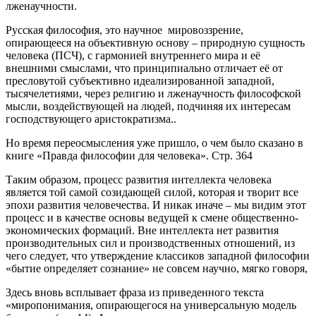
лженаучности.
Русская философия, это научное мировоззрение,
опирающееся на объективную основу – природную сущность
человека (ПСЧ), с гармонией внутреннего мира и её
внешними смыслами, что принципиально отличает её от
пресловутой субъективно идеализированной западной,
тысячелетиями, через религию и лженаучность философской
мысли, воздействующей на людей, подчиняя их интересам
господствующего аристократизма..
Но время переосмысления уже пришло, о чем было сказано в
книге «Правда философии для человека». Стр. 364
Таким образом, процесс развития интеллекта человека
является той самой созидающей силой, которая и творит все
эпохи развития человечества. И никак иначе – мы видим этот
процесс и в качестве основы ведущей к смене общественно-
экономических формаций. Вне интеллекта нет развития
производительных сил и производственных отношений, из
чего следует, что утверждение классиков западной философии
«бытие определяет сознание» не совсем научно, мягко говоря,
Здесь вновь всплывает фраза из приведенного текста
«миропонимания, опирающегося на универсальную модель