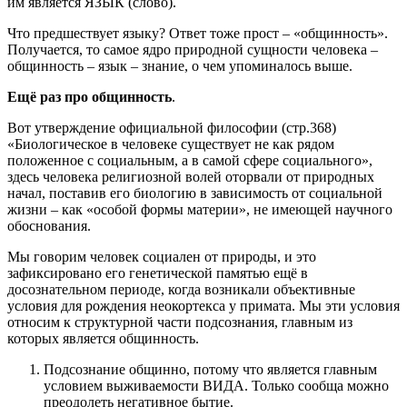
им является ЯЗЫК (слово).
Что предшествует языку? Ответ тоже прост – «общинность».
Получается, то самое ядро природной сущности человека –
общинность – язык – знание, о чем упоминалось выше.
Ещё раз про общинность
.
Вот утверждение официальной философии (стр.368)
«Биологическое в человеке существует не как рядом
положенное с социальным, а в самой сфере социального»,
здесь человека религиозной волей оторвали от природных
начал, поставив его биологию в зависимость от социальной
жизни – как «особой формы материи», не имеющей научного
обоснования.
Мы говорим человек социален от природы, и это
зафиксировано его генетической памятью ещё в
досознательном периоде, когда возникали объективные
условия для рождения неокортекса у примата. Мы эти условия
относим к структурной части подсознания, главным из
которых является общинность.
Подсознание общинно, потому что является главным
условием выживаемости ВИДА. Только сообща можно
преодолеть негативное бытие.