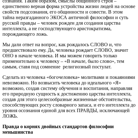
сознания. Таким образом, смыслы общинного строя –
единственно верная форма устройства жизни людей на основе
свойств подсознания, его общинности и совести. В этом
тайна неразгаданного ЭКОСА античной философии и суть
русской правды – человек рожден для создания царства
интеллекта, а не господствующего аристократизма,
порождающего ложь.
Мы дали ответ на вопрос, как рождалось СЛОВО и, что
предшествовало ему. Да, человека рождает СЛОВО, значит
ОНО в начале человека. И мы можем говорить только
применительно к человеку – «В начале, было слово», тем
самым, ставя под сомнение религиозный постулат.
Сделать из человека «богочеловека» молитвами и покаяниями
невозможно. Но возвысить человека до идеального «Я»
возможно, создав систему обучения и воспитания, направляя
его природную сущность к достижению царства интеллекта,
создав для этого целесообразные жизненные обстоятельства,
способствующих росту словарного запаса, и его интеллекта до
уровня осознания единой для всех ПРАВДЫ, исключающей
ЛОЖЬ.
Правда о корнях двойных стандартов философии
меньшинства