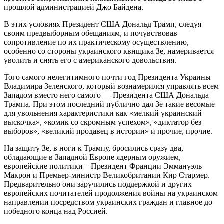
прошлой администрацией Джо Байдена.
В этих условиях Президент США Дональд Трамп, следуя
своим предвыборным обещаниям, и почувствовав
сопротивление по их практическому осуществлению,
особенно со стороны украинского квнщика Зе, намеривается
уволить и снять его с американского довольствия.
Того самого нелегитимного почти год Президента Украины
Владимира Зеленского, который вознамерился управлять всем
Западом вместо него самого — Президента США Дональда
Трампа. При этом последний публично дал Зе такие весомые
для увольнения характеристики как «мелкий украинский
выскочка», «комик со скромным успехом», «диктатор без
выборов», «великий продавец в истории» и прочие, прочие.
На защиту Зе, в ноги к Трампу, бросились сразу два,
обладающие в Западной Европе ядерным оружием,
европейские политики – Президент Франции Эммануэль
Макрон и Премьер-министр Великобритании Кир Стармер.
Предварительно они заручились поддержкой и других
европейских почитателей продолжения войны на украинском
направлении посредством украинских граждан и главное до
победного конца над Россией.