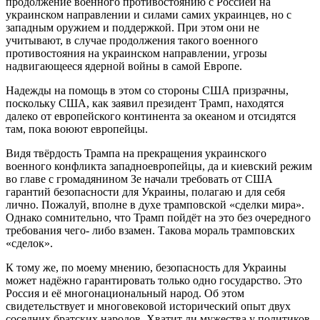
продолжение военного противостоянию с Россией на
украинском направлении и силами самих украинцев, но с
западным оружием и поддержкой. При этом они не
учитывают, в случае продолжения такого военного
противостояния на украинском направлении, угрозы
надвигающееся ядерной войны в самой Европе.
Надежды на помощь в этом со стороны США призрачны,
поскольку США, как заявил президент Трамп, находятся
далеко от европейского континента за океаном и отсидятся
там, пока воюют европейцы.
Видя твёрдость Трампа на прекращения украинского
военного конфликта западноевропейцы, да и киевский режим
во главе с громадянином Зе начали требовать от США
гарантий безопасности для Украины, полагаю и для себя
лично. Пожалуй, вполне в духе трамповской «сделки мира».
Однако сомнительно, что Трамп пойдёт на это без очередного
требования чего- либо взамен. Такова мораль трамповских
«сделок».
К тому же, по моему мнению, безопасность для Украины
может надёжно гарантировать только одно государство. Это
Россия и её многонациональный народ. Об этом
свидетельствует и многовековой исторический опыт двух
соседних братских народов. Хватит ли мужества у политиков