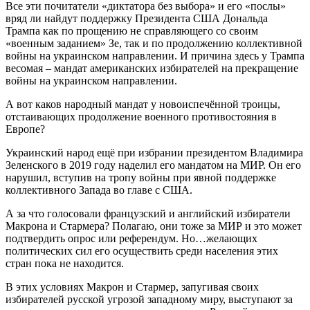
Все эти почитатели «диктатора без выбора» и его «послы»
вряд ли найдут поддержку Президента США Дональда
Трампа как по прощению не справляющего со своим
«военным заданием» Зе, так и по продолжению коллективной
войны на украинском направлении. И причина здесь у Трампа
весомая – мандат американских избирателей на прекращение
войны на украинском направлении.
А вот каков народный мандат у новоиспечённой троицы,
отстаивающих продолжение военного противостояния в
Европе?
Украинский народ ещё при избрании президентом Владимира
Зеленского в 2019 году наделил его мандатом на МИР. Он его
нарушил, вступив на тропу войны при явной поддержке
коллективного Запада во главе с США.
А за что голосовали французский и английский избиратели
Макрона и Стармера? Полагаю, они тоже за МИР и это может
подтвердить опрос или референдум. Но…желающих
политических сил его осуществить среди населения этих
стран пока не находится.
В этих условиях Макрон и Стармер, запугивая своих
избирателей русской угрозой западному миру, выступают за