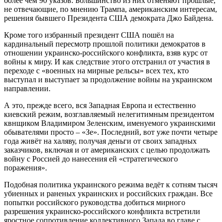
более чем 90 указов. Большинство из них отменяют прошлые,
не отвечающие, по мнению Трампа, американским интересам,
решения бывшего Президента США демократа Джо Байдена.
Кроме того избранный президент США пошёл на
кардинальный пересмотр прошлой политики демократов в
отношении украинско-российского конфликта, взяв курс от
войны к миру. И как следствие этого отстранил от участия в
переходе с «военных на мирные рельсы» всех тех, кто
выступал и выступает за продолжение войны на украинском
направлении.
А это, прежде всего, вся Западная Европа и естественно
киевский режим, возглавляемый нелегитимным президентом
квнщиком Владимиром Зеленским, именуемого украинскими
обывателями просто – «Зе». Последний, вот уже почти четыре
года живёт на халяву, получая деньги от своих западных
заказчиков, включая и от американских с целью продолжать
войну с Россией до нанесения ей «стратегического
поражения».
Подобная политика украинского режима ведёт к сотням тысяч
убиенных и раненых украинских и российских граждан. Все
попытки российского руководства добиться мирного
разрешения украинско-российского конфликта встретили
яростное сопротивление коллективного Запада во главе с