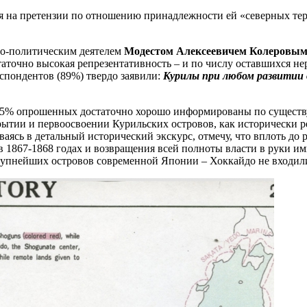
ия на претензии по отношению принадлежности ей «северных те
но-политическим деятелем
Модестом Алексеевичем Колеровы
статочно высокая репрезентативность – и по числу оставшихся 
еспондентов (89%) твердо заявили:
Курилы при любом развитии
4−55% опрошенных достаточно хорошо информированы по существу 
рытии и первоосвоении Курильских островов, как исторически р
ваясь в детальный исторический экскурс, отмечу, что вплоть до 
 в 1867-1868 годах и возвращения всей полноты власти в руки 
 крупнейших островов современной Японии – Хоккайдо не входили