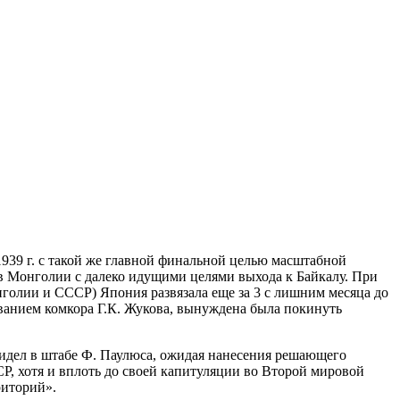
939 г. с такой же главной финальной целью масштабной
 в Монголии с далеко идущими целями выхода к Байкалу. При
голии и СССР) Япония развязала еще за 3 с лишним месяца до
ванием комкора Г.К. Жукова, вынуждена была покинуть
сидел в штабе Ф. Паулюса, ожидая нанесения решающего
, хотя и вплоть до своей капитуляции во Второй мировой
риторий».