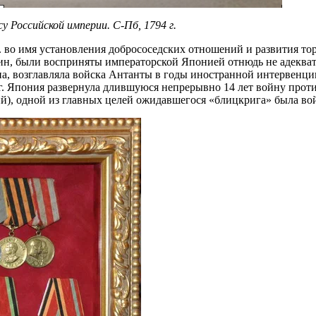
 Российской империи. С-Пб, 1794 г.
во имя установления добрососедских отношений и развития торго
ин, были восприняты императорской Японией отнюдь не адекватн
, возглавляла войска Антанты в годы иностранной интервенции
1 г. Япония развернула длившуюся непрерывно 14 лет войну прот
ий), одной из главных целей ожидавшегося «блицкрига» была во