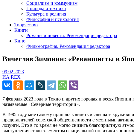
Социализм и коммунизм
Природа и техника
Культура и религия
Философия и психология
Творчество
Книги
Романы и повести. Рекомендация редактора
Кино
Фильмография. Рекомендация редактора
Вячеслав Зимонин: «Реваншисты в Япон
09.02.2023
09.02.2023
ИА REX
7 февраля 2023 года в Токио и других городах и весях Япони
называемые «Северные территории».
В 1985 году мне самому пришлось видеть и слышать кружившие
представителей советской общественности с местными активи
лозунги. Это в то время не могло снизить благоприятную ат
выступления стали элементом официальной политики японског