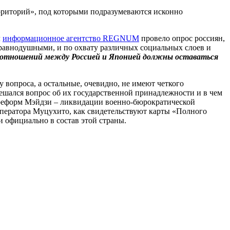
рриторий», под которыми подразумеваются исконно
м
информационное агентство REGNUM
провело опрос россиян,
неравнодушными, и по охвату различных социальных слоев и
 отношений между Россией и Японией должны оставаться
вопроса, а остальные, очевидно, не имеют четкого
ешался вопрос об их государственной принадлежности и в чем
реформ
Мэйдзи – ликвидации военно-бюрократической
императора Муцухито, как свидетельствуют карты «Полного
 официально в состав этой страны.