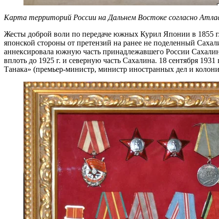
Карта территорий России на Дальнем Востоке согласно Атласу
Жесты доброй воли по передаче южных Курил Японии в 1855 г. 
японской стороны от претензий на ранее не поделенный Сахал
аннексировала южную часть принадлежавшего России Сахалина
вплоть до 1925 г. и северную часть Сахалина. 18 сентября 193
Танака» (премьер-министр, министр иностранных дел и колон