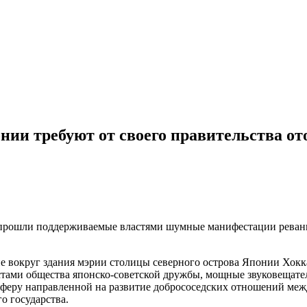
ии требуют от своего правительства от
и прошли поддерживаемые властями шумные манифестации реваншис
 вокруг здания мэрии столицы северного острова Японии Хокка
стами общества японско-советской дружбы, мощные звуковещат
мосферу направленной на развитие добрососедских отношений м
о государства.