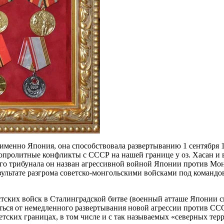
именно Япония, она способствовала развертыванию 1 сентября 1
вопролитные конфликты с СССР на нашей границе у оз. Хасан и
го трибунала он назван агрессивной войной Японии против Мон
зультате разгрома советско-монгольскими войсками под командо
истских войск в Сталинградской битве (военный атташе Японии 
ся от немедленного развертывания новой агрессии против СССР
тских границах, в том числе и с так называемых «северных тер