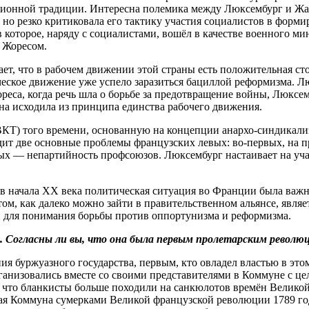
ионной традиции. Интересна полемика между Люксембург и Жа
 но резко критиковала его тактику участия социалистов в форм
в которое, наряду с социалистами, вошёл в качестве военного 
с Жоресом.
ет, что в рабочем движении этой страны есть положительная ст
еское движение уже успело заразиться бациллой реформизма. Лю
са, когда речь шла о борьбе за предотвращение войны, Люксембу
на исходила из принципа единства рабочего движения.
КТ) того времени, основанную на концепции анархо-синдикали
идит две основные проблемы французских левых: во-первых, на 
рых — непартийность профсоюзов. Люксембург настаивает на уча
начала XX века политическая ситуация во Франции была важным
том, как далеко можно зайти в правительственном альянсе, явля
 для понимания борьбы против оппортунизма и реформизма.
 Согласны ли вы, что она была первым пролетарским револ
я буржуазного государства, первым, кто овладел властью в эт
рганизовались вместе со своими представителями в Коммуне с ц
й, что бланкисты больше походили на санкюлотов времён Велико
я Коммуна сумерками Великой французской революции 1789 года