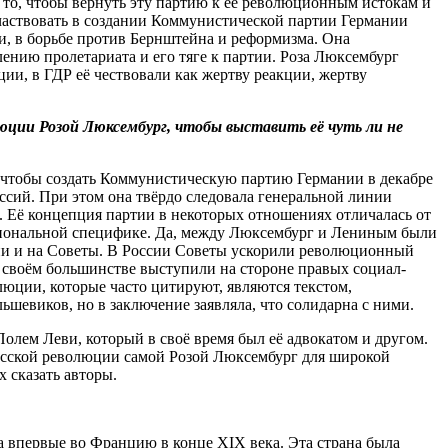
 то, чтобы вернуть эту партию к её революционным истокам и
участвовать в создании Коммунистической партии Германии
и, в борьбе против Бернштейна и реформизма. Она
лению пролетариата и его тяге к партии. Роза Люксембург
ии, в ГДР её чествовали как жертву реакции, жертву
ции Розой Люксембург, чтобы выставить её чуть ли не
 чтобы создать Коммунистическую партию Германии в декабре
ссий. При этом она твёрдо следовала генеральной линии
. Её концепция партии в некоторых отношениях отличалась от
ациональной специфике. Да, между Люксембург и Лениным были
ртии и на Советы. В России Советы ускорили революционный
в своём большинстве выступили на стороне правых социал-
люции, которые часто цитируют, являются текстом,
шевиков, но в заключение заявляла, что солидарна с ними.
олем Леви, который в своё время был её адвокатом и другом.
русской революции самой Розой Люксембург для широкой
х сказать авторы.
ла впервые во Францию в конце XIX века. Эта страна была