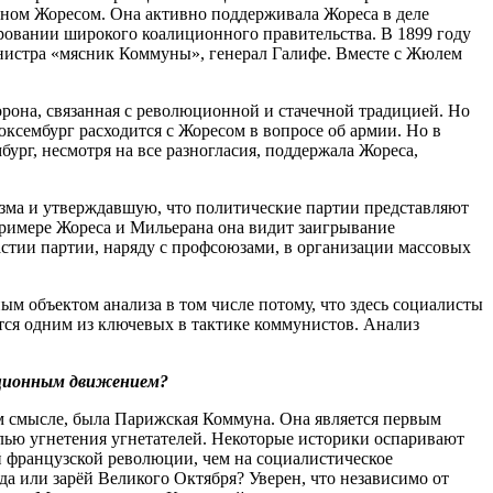
ном Жоресом. Она активно поддерживала Жореса в деле
ировании широкого коалиционного правительства. В 1899 году
министра «мясник Коммуны», генерал Галифе. Вместе с Жюлем
орона, связанная с революционной и стачечной традицией. Но
ксембург расходится с Жоресом в вопросе об армии. Но в
рг, несмотря на все разногласия, поддержала Жореса,
зма и утверждавшую, что политические партии представляют
примере Жореса и Мильерана она видит заигрывание
стии партии, наряду с профсоюзами, в организации массовых
 объектом анализа в том числе потому, что здесь социалисты
ется одним из ключевых в тактике коммунистов. Анализ
юционным движением?
ом смысле, была Парижская Коммуна. Она является первым
елью угнетения угнетателей. Некоторые историки оспаривают
й французской революции, чем на социалистическое
 или зарёй Великого Октября? Уверен, что независимо от