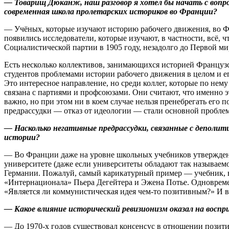
— Товарищ Дюканж, наш разговор я хотел бы начать с вопр
современная школа пролетарских историков во Франции?
— Учёных, которые изучают историю рабочего движения, во Фр
появились исследователи, которые изучают, в частности, всё,
Социалистической партии в 1905 году, незадолго до Первой м
Есть несколько коллективов, занимающихся историей Французс
студентов проблемами истории рабочего движения в целом и е
Это интересное направление, но среди коллег, которые по не
связана с партиями и профсоюзами. Они считают, что именно э
важно, но при этом ни в коем случае нельзя пренебрегать ег
предрассудки — отказ от идеологии — стали основной пробле
— Насколько негативные предрассудки, связанные с деполит
истории?
— Во Франции даже на уровне школьных учебников утверждена 
университете (даже если университеты обладают так называем
Германии. Пожалуй, самый карикатурный пример — учебник, 
«Интернационала» Пьера Дегейтера и Эжена Потье. Одновреме
«Является ли коммунистическая идея чем-то позитивным?» И 
— Какое влияние исторический ревизионизм оказал на воспр
— До 1970-х годов существовал консенсус в отношении пози