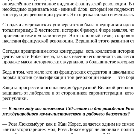
определённое позитивное видение французской революции. В 
необходимо оценивать как «единый блок, который не подлежит 
конструкция революции рухнет. Эта оценка сильно изменилась 
С подачи американских университетов была предпринята идеол
тоталитаризму. В частности, историк Франсуа Фюре заявлял, ч
привело позже к «сталинизму». Этот топорный тезис, сопрово
наследия французской революции. Вершиной этого развития с
Сегодня предпринимаются контрудары, есть коллектив историко
деятельности Робеспьера, так как именно его личность являет
продаже масса исторических журналов, в большинстве которых
Беда в том, что мало кто из французских студентов и школьни
Борьба против фальсификации той революции ныне — это борь
Защита прогрессивного наследия буржуазной Великой революци
защищать от либералов и от сторонников евроинтеграции, кото
республики.
— В этом году мы отмечаем 150-летие со дня рождения Розы
международного коммунистического и рабочего движения?
— Роза Люксембург, как и Жан Жорес, является одним из симв
«антиавторитарной»: мол, Роза Люксембург не любила в полити