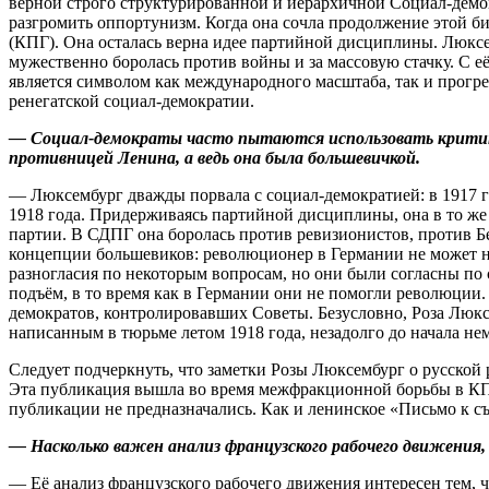
верной строго структурированной и иерархичной Социал-демок
разгромить оппортунизм. Когда она сочла продолжение этой б
(КПГ). Она осталась верна идее партийной дисциплины. Люкс
мужественно боролась против войны и за массовую стачку. С её
является символом как международного масштаба, так и прогр
ренегатской социал-демократии.
— Социал-демократы часто пытаются использовать критику
противницей Ленина, а ведь она была большевичкой.
— Люксембург дважды порвала с социал-демократией: в 1917 
1918 года. Придерживаясь партийной дисциплины, она в то же
партии. В СДПГ она боролась против ревизионистов, против Бе
концепции большевиков: революционер в Германии не может н
разногласия по некоторым вопросам, но они были согласны по
подъём, в то время как в Германии они не помогли революции.
демократов, контролировавших Советы. Безусловно, Роза Люксе
написанным в тюрьме летом 1918 года, незадолго до начала не
Следует подчеркнуть, что заметки Розы Люксембург о русской 
Эта публикация вышла во время межфракционной борьбы в КПГ
публикации не предназначались. Как и ленинское «Письмо к съе
— Насколько важен анализ французского рабочего движения,
— Её анализ французского рабочего движения интересен тем, ч