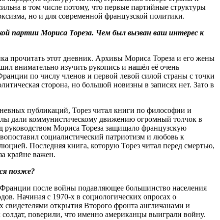
ильна в том числе потому, что первые партийные структуры
рксизма, но и для современной французской политики.
й партии Мориса Тореза. Чем был вызван ваш интерес к
ика прочитать этот дневник. Архивы Мориса Тореза и его жены
шил внимательно изучить рукопись и нашёл её очень
Франции по числу членов и первой левой силой страны с точки
итическая сторона, но большой новизны в записях нет. Зато в
дневных публикаций, Торез читал книги по философии и
колы дали коммунистическому движению огромный толчок в
под руководством Мориса Тореза защищало французскую
ивопоставил социалистический патриотизм и любовь к
люцией. Последняя книга, которую Торез читал перед смертью,
за крайне важен.
лся позже?
о Франции после войны подавляющее большинство населения
ов. Начиная с 1970-х в социологических опросах о
х свидетелями открытия Второго фронта англичанами и
 солдат, поверили, что именно американцы выиграли войну.