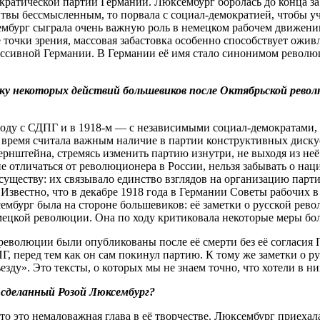
ратической партии Германии. Люксембург боролась до конца за
итвы бессмысленным, то порвала с социал-демократией, чтобы 
ембург сыграла очень важную роль в немецком рабочем движени
 точки зрения, массовая забастовка особенно способствует ожив
ессивной Германии. В Германии её имя стало синонимом революц
 некоторых действий большевиков после Октябрьской револю
году с СДПГ и в 1918-м — с независимыми социал-демократами,
 время считала важным наличие в партии конструктивных диску
рнштейна, стремясь изменить партию изнутри, не выходя из неё
е отличаться от революционера в России, нельзя забывать о н
 существу: их связывало единство взглядов на организацию па
 Известно, что в декабре 1918 года в Германии Советы рабочих 
мбург была на стороне большевиков: её заметки о русской рево
мецкой революции. Она по ходу критиковала некоторые меры боль
революции были опубликованы после её смерти без её согласия П
, перед тем как он сам покинул партию. К тому же заметки о 
зду». Это тексты, о которых мы не знаем точно, что хотели в ни
 сделанный Розой Люксембург?
то это немаловажная глава в её творчестве. Люксембург приеха