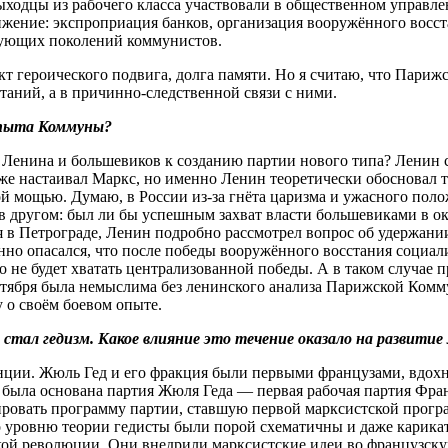
выходцы из рабочего класса участвовали в общественном управл
жение: экспроприация банков, организация вооружённого восста
дующих поколений коммунистов.
кт героического подвига, долга памяти. Но я считаю, что Париж
таний, а в причинно-следственной связи с ними.
опыта Коммуны?
о Ленина и большевиков к созданию партии нового типа? Ленин
е настаивал Маркс, но именно Ленин теоретически обосновал т
й мощью. Думаю, в России из-за гнёта царизма и ужасного пол
в другом: был ли бы успешным захват власти большевиками в ок
я в Петрограде, Ленин подробно рассмотрел вопрос об удержан
но опасался, что после победы вооружённого восстания социал
 не будет хватать централизованной победы. А в таком случае 
ктября была немыслима без ленинского анализа Парижской Комм
 о своём боевом опыте.
тал гедизм. Какое влияние это течение оказало на развитие
ции. Жюль Гед и его фракция были первыми французами, вдохн
 была основана партия Жюля Геда — первая рабочая партия Фран
тировать программу партии, ставшую первой марксистской прог
 уровню теории гедисты были порой схематичны и даже карика
кой революции. Они внедрили марксистские идеи во французску