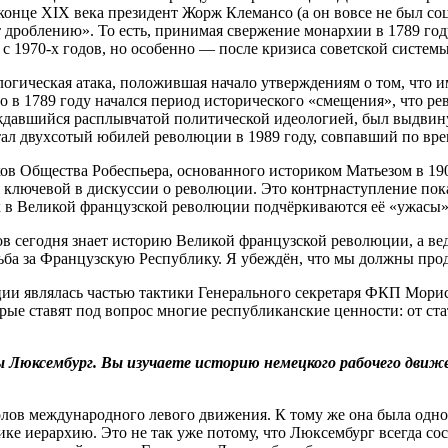
конце XIX века президент Жорж Клемансо (а он вовсе не был с
дроблению». То есть, принимая свержение монархии в 1789 году,
с 1970-х годов, но особенно — после кризиса советской систем
огическая атака, положившая начало утверждениям о том, что 
то в 1789 году начался период исторического «смещения», что р
ждавшийся расплывчатой политической идеологией, был выдвину
тал двухсотый юбилей революции в 1989 году, совпавший по вре
в Общества Робеспьера, основанного историком Матьезом в 1907
ся ключевой в дискуссии о революции. Это контрнаступление пок
 в Великой французской революции подчёркиваются её «ужасы».
ков сегодня знает историю Великой французской революции, а ве
ба за Французскую Республику. Я убеждён, что мы должны про
и являлась частью тактики Генерального секретаря ФКП Мориса
рые ставят под вопрос многие республиканские ценности: от ста
 Люксембург. Вы изучаете историю немецкого рабочего движе
олов международного левого движения. К тому же она была одно
ке иерархию. Это не так уже потому, что Люксембург всегда сос