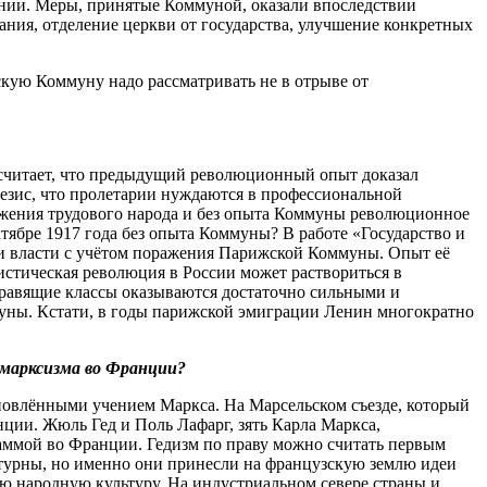
ении. Меры, принятые Коммуной, оказали впоследствии
ния, отделение церкви от государства, улучшение конкретных
скую Коммуну надо рассматривать не в отрыве от
 считает, что предыдущий революционный опыт доказал
езис, что пролетарии нуждаются в профессиональной
ожения трудового народа и без опыта Коммуны революционное
тябре 1917 года без опыта Коммуны? В работе «Государство и
ии власти с учётом поражения Парижской Коммуны. Опыт её
истическая революция в России может раствориться в
правящие классы оказываются достаточно сильными и
уны. Кстати, в годы парижской эмиграции Ленин многократно
 марксизма во Франции?
овлёнными учением Маркса. На Марсельском съезде, который
ции. Жюль Гед и Поль Лафарг, зять Карла Маркса,
раммой во Франции. Гедизм по праву можно считать первым
турны, но именно они принесли на французскую землю идеи
ю народную культуру. На индустриальном севере страны и