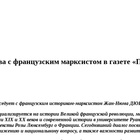
ва с французским марксистом в газете «
еседует с французским историком-марксистом Жан-Нюма
ециализируется на истории Великой французской революции, м
 ХIХ и ХХ веков и современной истории в университете Руана
 тексты Розы Люксембург о Франции. Сегодняшний диалог по
движению и национальному вопросу, а также важности развит