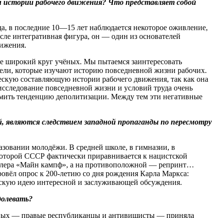
ли истории рабочего движения? Что представляет собой
а, в последние 10—15 лет наблюдается некоторое оживление,
ысле интегративная фигура, он — один из основателей
вижения.
ее широкий круг учёных. Мы пытаемся заинтересовать
тели, которые изучают историю повседневной жизни рабочих.
ческую составляющую истории рабочего движения, так как она
 исследование повседневной жизни и условий труда очень
омить тенденцию деполитизации. Между тем эти негативные
й, являются следствием западной пропаганды по пересмотру
зовании молодёжи. В средней школе, в гимназии, в
 которой СССР фактически приравнивается к нацистской
итлера «Майн кампф», а на противоположной — репринт…
овёл опрос к 200-летию со дня рождения Карла Маркса:
ескую идею интересной и заслуживающей обсуждения.
долевать?
равых — правые республиканцы и антивишисты — приняла