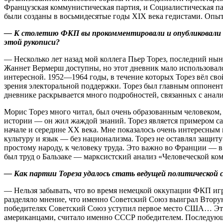
Французская коммунистическая партия, и Социалистическая па
были созданы в восьмидесятые годы ХIХ века гедистами. Опыт 
— К столетию ФКП вы прокомментировали и опубликовали дн
этой рукописи?
— Несколько лет назад мой коллега Пьер Торез, последний ны
Жаннет Вермерш доступны, но этот дневник мало использовалс
интересной. 1952—1964 годы, в течение которых Торез вёл св
зрения электоральной поддержки. Торез был главным оппоненто
дневнике раскрывается много подробностей, связанных с анал
Морис Торез много читал, был очень образованным человеком,
истории — он жил жаждой знаний. Торез является примером с
начале и середине ХХ века. Мне показалось очень интересным
культуру и язык — без национализма. Торез не оставлял защи
простому народу, к человеку труда. Это важно во Франции — в
был труд о Бальзаке — марксистский анализ «Человеческой ко
— Как партии Тореза удалось стать ведущей политической с
— Нельзя забывать, что во время немецкой оккупации ФКП иг
разделяло мнение, что именно Советский Союз выиграл Вторую
победителях Советский Союз уступил первое место США… Это
американцами, считало именно СССР победителем. Последующи