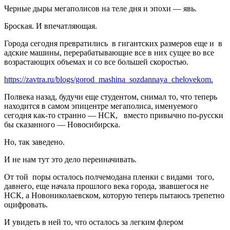
Черные дыры мегаполисов на теле дня и эпохи — явь.
Броская. И впечатляющая.
Города сегодня превратились в гигантских размеров еще и в
адские машины, перерабатывающие все в них сущее во все
возрастающих объемах и со все большей скоростью.
https://zavtra.ru/blogs/gorod_mashina_sozdannaya_chelovekom.
Полвека назад, будучи еще студентом, снимал то, что теперь
находится в самом эпицентре мегаполиса, именуемого
сегодня как-то странно — НСК, вместо привычно по-русски
бы сказанного — Новосибирска.
Но, так заведено.
И не нам тут это дело переиначивать.
От той поры осталось полчемодана пленки с видами того,
давнего, еще начала прошлого века города, звавшегося не
НСК, а Новониколаевском, которую теперь пытаюсь трепетно
оцифровать.
И увидеть в ней то, что осталось за легким флером