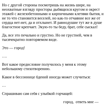
Но с другой стороны посмотришь на жизнь шире, на
неохватные взгляду просторы дыбящихся кругом и окрест
этажей с железобетонными и кирпичными клетями бытия, и
не то что становится веселей, но как-то отчаяние все же от
сердца нет-нет, да и отхлынет. И равнодушие тут же в душе
благостное крепчает. Экую-то ты беду, брат, себе сыскал!
Да, все это печально и грустно. Но не грустней, чем в
тысячекратно повторяемом виде.
Это — город!
….
Вот какое предисловие получилось у меня к этому
небольшому стихотворению.
Какое в бессоннице бдений иногда может случиться:
…
Спрашиваю сам себя с улыбкой горчащей:
город, ответь мне —