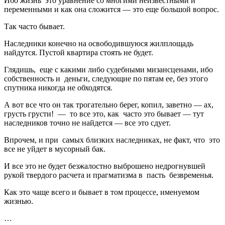
Ибо жизнь это уравнение со многими неизвестными и
переменными и как она сложится — это еще большой вопрос.
Так часто бывает.
Наследники конечно на освободившуюся жилплощадь
найдутся. Пустой квартира стоять не будет.
Глядишь, еще с какими либо судебными мизансценами, ибо
собственность и деньги, следующие по пятам ее, без этого
спутника никогда не обходятся.
А вот все что он так трогательно берег, копил, заветно — ах,
грусть грусти! — то все это, как часто это бывает — тут
наследников точно не найдется — все это сдует.
Впрочем, и при самых близких наследниках, не факт, что это
все не уйдет в мусорный бак.
И все это не будет безжалостно выброшено недрогнувшей
рукой твердого расчета и прагматизма в пасть безвременья.
Как это чаще всего и бывает в том процессе, именуемом
жизнью.
…