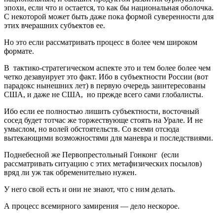
эпохи, если что и остается, то как бы национальная оболочка.
С некоторой может быть даже пока формой суверенности для
этих вчерашних субъектов ее.
Но это если рассматривать процесс в более чем широком
формате.
В тактико-стратегическом аспекте это и тем более более чем
четко дезавуирует это факт. Ибо в субъектности России (вот
парадокс нынешних лет) в первую очередь заинтересованы
США, и даже не США, но прежде всего сами глобалисты.
Ибо если ее полностью лишить субъектности, восточный
сосед будет тотчас же торжествующе стоять на Урале. И не
умыслом, но волей обстоятельств. Со всеми отсюда
вытекающими возможностями для маневра и последствиями.
Поднебесной же Первопрестольный Гонконг (если
рассматривать ситуацию с этих метафизических посылов)
вряд ли уж так обременительно нужен.
У него свой есть и они не знают, что с ним делать.
А процесс всемирного замирения — дело нескорое.