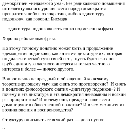
демократией «недалекого ума». Без радикального повышения
интеллектуального уровня всего народа демократия
превратится либо в охлократию, либо в «диктатуру
подонков», как говорил Бисмарк
… «диктатура подонков» есть тонко подмеченная фраза.
Хорошо работающая фраза.
Но этому точному понятию может быть и продолжение —
«демократия подонков», как антитеза диктатуре их, которая
по диалектической сути своей есть, пусть будет сказано
грубо, диктатура частного интереса и только частного
интереса и более — ничего другого.
Вопрос вечно не праздный и обращенный ко всякому
теоретизирующему уму: как снять это противоречие? И снять
в понятиях философского снятия «диктатуру подонков»? И
почему и эта диктатура и эта демократия неизбывны и всякий
раз приоритетны? И почему они, прежде и чаще всего
доминируют в общественной практике? И в чем механизм их
возникновения и воспроизводства?
Структуру описывать ее всякий раз — дело пустое.