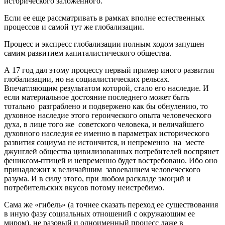
исторического заложенного.
Если ее еще рассматривать в рамках вполне естественных
процессов и самой тут же глобализации.
Процесс и экспресс глобализации полным ходом запушен
самим развитием капиталистического общества.
А 17 год дал этому процессу первый пример иного развития
глобализации, но на социалистических рельсах.
Впечатляющим результатом которой, стало его наследие. И
если материальное достояние последнего может быть
тотально разграблено и подвержено как бы обнулению, то
духовное наследие этого героического опыта человеческого
духа, в лице того же советского человека, и величайшего
духовного наследия ее именно в параметрах исторического
развития социума не истончится, и непременно на месте
джунглей общества цивилизованных потребителей воспрянет
фениксом-птицей и непременно будет востребовано. Ибо оно
принадлежит к величайшим завоеванием человеческого
разума. И в силу этого, при любом раскладе эмоций и
потребительских вкусов потому неистребимо.
Сама же «гибель» (а точнее сказать переход ее существования
в иную фазу социальных отношений с окружающим ее
миром), не разовый и одноименный процесс даже в