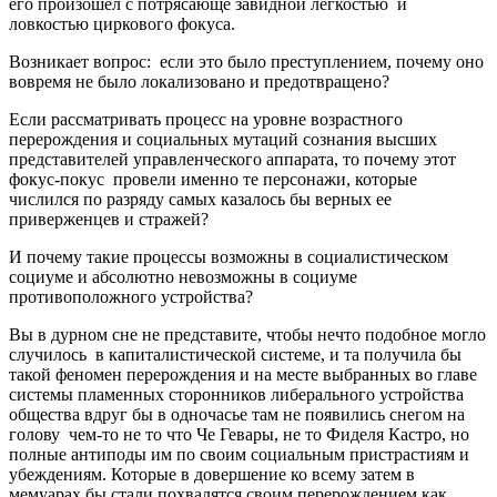
его произошел с потрясающе завидной легкостью и
ловкостью циркового фокуса.
Возникает вопрос: если это было преступлением, почему оно
вовремя не было локализовано и предотвращено?
Если рассматривать процесс на уровне возрастного
перерождения и социальных мутаций сознания высших
представителей управленческого аппарата, то почему этот
фокус-покус провели именно те персонажи, которые
числился по разряду самых казалось бы верных ее
приверженцев и стражей?
И почему такие процессы возможны в социалистическом
социуме и абсолютно невозможны в социуме
противоположного устройства?
Вы в дурном сне не представите, чтобы нечто подобное могло
случилось в капиталистической системе, и та получила бы
такой феномен перерождения и на месте выбранных во главе
системы пламенных сторонников либерального устройства
общества вдруг бы в одночасье там не появились снегом на
голову чем-то не то что Че Гевары, не то Фиделя Кастро, но
полные антиподы им по своим социальным пристрастиям и
убеждениям. Которые в довершение ко всему затем в
мемуарах бы стали похвалятся своим перерождением как