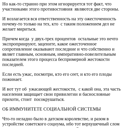
Но как-то странно при этом игнорируется тот факт, что
участниками этого противостояния являются две стороны.
И возлагается вся ответственность на эту ожесточенность
почему-то только на тех, кто с таким положением дел не
желает мириться.
Причем когда у двух-трех процентов остальные это нечто
экспроприируют, зацените, какое ожесточенное
сопротивление оказывают последние и что собственно и
являет главным, основным, императивно-повелительным
показателем этого процесса беспримерной жестокости
последней.
Если есть ужас, посмотри, кто его сеет, и кто его плоды
пожинает.
И вот тут об ужасающей жестокости, с какой она, эта часть
населения защищает свои привилегии и баснословные
прихоти, стоит посокрушаться.
ОБ ИММУНИТЕТЕ СОЦИАЛЬНОЙ СИСТЕМЫ
Что-то неладно было в датском королевстве, и разом в
устройстве советского социума, ибо тот верхушечный слом