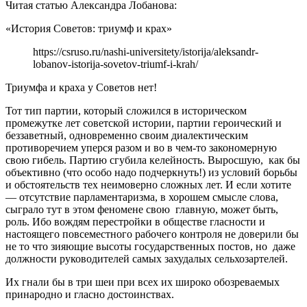
Читая статью Александра Лобанова:
«История Советов: триумф и крах»
https://csruso.ru/nashi-universitety/istorija/aleksandr-
lobanov-istorija-sovetov-triumf-i-krah/
Триумфа и краха у Советов нет!
Тот тип партии, который сложился в историческом
промежутке лет советской истории, партии героический и
беззаветный, одновременно своим диалектическим
противоречием уперся разом и во в чем-то закономерную
свою гибель. Партию сгубила келейность. Выросшую, как бы
объективно (что особо надо подчеркнуть!) из условий борьбы
и обстоятельств тех неимоверно сложных лет. И если хотите
— отсутствие парламентаризма, в хорошем смысле слова,
сыграло тут в этом феномене свою главную, может быть,
роль. Ибо вождям перестройки в обществе гласности и
настоящего повсеместного рабочего контроля не доверили бы
не то что зияющие высоты государственных постов, но даже
должности руководителей самых захудалых сельхозартелей.
Их гнали бы в три шеи при всех их широко обозреваемых
принародно и гласно достоинствах.