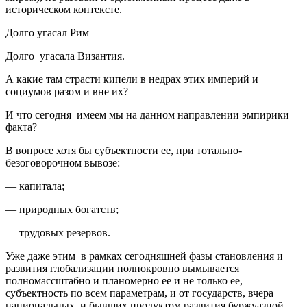
историческом контексте.
Долго угасал Рим
Долго угасала Византия.
А какие там страсти кипели в недрах этих империй и
социумов разом и вне их?
И что сегодня имеем мы на данном направлении эмпирики
факта?
В вопросе хотя бы субъектности ее, при тотально-
безоговорочном вывозе:
— капитала;
— природных богатств;
— трудовых резервов.
Уже даже этим в рамках сегодняшней фазы становления и
развития глобализации полнокровно вымывается
полномассштабно и планомерно ее и не только ее,
субъектность по всем параметрам, и от государств, вчера
национальных, и бывших продуктом развития буржуазной