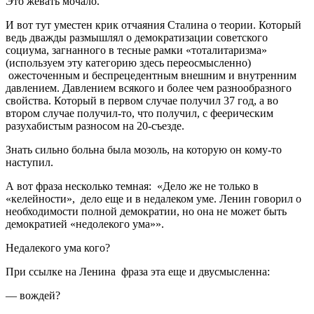
Это жевать мочало.
И вот тут уместен крик отчаяния Сталина о теории. Который
ведь дважды размышлял о демократизации советского
социума, загнанного в тесные рамки «тоталитаризма»
(используем эту категорию здесь переосмысленно)
ожесточенным и беспрецедентным внешним и внутренним
давлением. Давлением всякого и более чем разнообразного
свойства. Который в первом случае получил 37 год, а во
втором случае получил-то, что получил, с феерическим
разухабистым разносом на 20-съезде.
Знать сильно больна была мозоль, на которую он кому-то
наступил.
А вот фраза несколько темная: «Дело же не только в
«келейности», дело еще и в недалеком уме. Ленин говорил о
необходимости полной демократии, но она не может быть
демократией «недолекого ума»».
Недалекого ума кого?
При ссылке на Ленина фраза эта еще и двусмысленна:
— вождей?