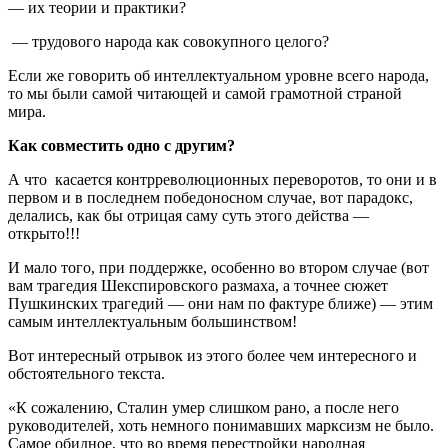
— их теории и практики?
— трудового народа как совокупного целого?
Если же говорить об интеллектуальном уровне всего народа,
то мы были самой читающей и самой грамотной страной
мира.
Как совместить одно с другим?
А что касается контрреволюционных переворотов, то они и в
первом и в последнем победоносном случае, вот парадокс,
делались, как бы отрицая саму суть этого действа —
открыто!!!
И мало того, при поддержке, особенно во втором случае (вот
вам трагедия Шекспировского размаха, а точнее сюжет
Пушкинских трагедий — они нам по фактуре ближе) — этим
самым интеллектуальным большинством!
Вот интересный отрывок из этого более чем интересного и
обстоятельного текста.
«К сожалению, Сталин умер слишком рано, а после него
руководителей, хоть немного понимавших марксизм не было.
Самое обидное, что во время перестройки народная