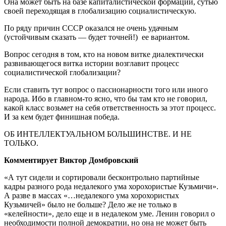
Она может быть на базе капиталистической формации, сутью
своей переходящая в глобализацию социалистическую.
По ряду причин СССР оказался не очень удачным
(устойчивым сказать — будет точней!) ее вариантом.
Вопрос сегодня в том, кто на новом витке диалектически
развивающегося витка истории возглавит процесс
социалистической глобализации?
Если ставить тут вопрос о пассионарности того или иного
народа. Ибо в главном-то ясно, что бы там кто не говорил,
какой класс возьмет на себя ответственность за этот процесс.
И за кем будет финишная победа.
ОБ ИНТЕЛЛЕКТУАЛЬНОМ БОЛЬШИНСТВЕ. И НЕ
ТОЛЬКО.
Комментирует Виктор Домбровский
«А тут сидели и сортировали бесконтрольно партийные
кадры разного рода недалекого ума хорохористые Кузьмичи».
А разве в массах «…недалекого ума хорохористых
Кузьмичей» было не больше? Дело же не только в
«келейности», дело еще и в недалеком уме. Ленин говорил о
необходимости полной демократии, но она не может быть