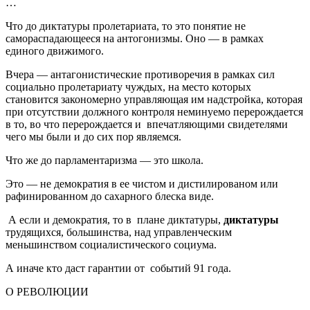
…
Что до диктатуры пролетариата, то это понятие не
самораспадающееся на антогонизмы. Оно — в рамках
единого движимого.
Вчера — антагонистические противоречия в рамках сил
социально пролетариату чуждых, на место которых
становится закономерно управляющая им надстройка, которая
при отсутствии должного контроля неминуемо перерождается
в то, во что перерождается и впечатляющими свидетелями
чего мы были и до сих пор являемся.
Что же до парламентаризма — это школа.
Это — не демократия в ее чистом и дистилированом или
рафинированном до сахарного блеска виде.
А если и демократия, то в плане диктатуры,
диктатуры
трудящихся, большинства, над управленческим
меньшинством социалистического социума.
А иначе кто даст гарантии от событий 91 года.
О РЕВОЛЮЦИИ