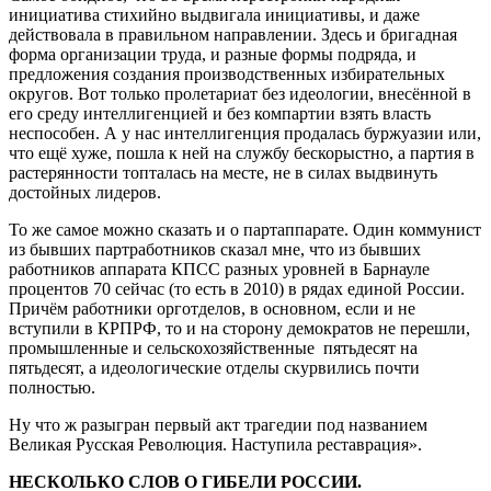
инициатива стихийно выдвигала инициативы, и даже
действовала в правильном направлении. Здесь и бригадная
форма организации труда, и разные формы подряда, и
предложения создания производственных избирательных
округов. Вот только пролетариат без идеологии, внесённой в
его среду интеллигенцией и без компартии взять власть
неспособен. А у нас интеллигенция продалась буржуазии или,
что ещё хуже, пошла к ней на службу бескорыстно, а партия в
растерянности топталась на месте, не в силах выдвинуть
достойных лидеров.
То же самое можно сказать и о партаппарате. Один коммунист
из бывших партработников сказал мне, что из бывших
работников аппарата КПСС разных уровней в Барнауле
процентов 70 сейчас (то есть в 2010) в рядах единой России.
Причём работники орготделов, в основном, если и не
вступили в КРПРФ, то и на сторону демократов не перешли,
промышленные и сельскохозяйственные пятьдесят на
пятьдесят, а идеологические отделы скурвились почти
полностью.
Ну что ж разыгран первый акт трагедии под названием
Великая Русская Революция. Наступила реставрация».
НЕСКОЛЬКО СЛОВ О ГИБЕЛИ РОССИИ.