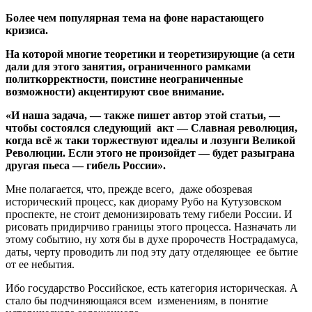
Более чем популярная тема на фоне нарастающего
кризиса.
На которой многие теоретики и теоретизирующие (а сети
дали для этого занятия, ограниченного рамками
политкорректности, поистине неограниченные
возможности) акцентируют свое внимание.
«И наша задача, — также пишет автор этой статьи, —
чтобы состоялся следующий акт — Славная революция,
когда всё ж таки торжествуют идеалы и лозунги Великой
Революции. Если этого не произойдет — будет разыграна
другая пьеса — гибель России».
Мне полагается, что, прежде всего, даже обозревая
исторический процесс, как диораму Рубо на Кутузовском
проспекте, не стоит демонизировать тему гибели России. И
рисовать придирчиво границы этого процесса. Назначать ли
этому событию, ну хотя бы в духе пророчеств Нострадамуса,
даты, черту проводить ли под эту дату отделяющее ее бытие
от ее небытия.
Ибо государство Российское, есть категория историческая. А
стало бы подчиняющаяся всем изменениям, в понятие