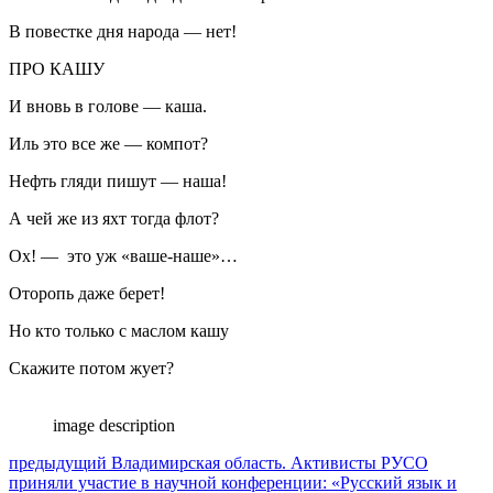
В повестке дня народа — нет!
ПРО КАШУ
И вновь в голове — каша.
Иль это все же — компот?
Нефть гляди пишут — наша!
А чей же из яхт тогда флот?
Ох! — это уж «ваше-наше»…
Оторопь даже берет!
Но кто только с маслом кашу
Скажите потом жует?
image description
Навигация
Предыдущий
предыдущий
Владимирская область. Активисты РУСО
пост:
приняли участие в научной конференции: «Русский язык и