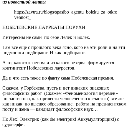
из новостной ленты
https://zavtra.ru/blogs/spasibo_agentu_boleku_za_otkro
vennost_
НОБЕЛЕВСКИЕ ЛАУРЕАТЫ ПОРУХИ
Интересны не сами по себе Лелек и Болек.
Там все еще с прошлого века ясно, кого на эти роли и на эти
подмостки подбирают. И как подбирают.
А то, какого качества и из какого резерва формируется
контингент Нобелевских лауреатов.
Да и что есть такое по факту сама Нобелевская премия.
Скажем, у Горбачева, пусть и нет никаких знаковых
философских работ (Скажем «Феноменология перемен» —
по части того, как привести человечество к счастью) все же
как никак, но высшее образование, работа на президентском
посту и жена — кандидат философских наук…
Но Лех! Электрик (как бы электрик! Аккумуляторщик!) с
судоверфи.