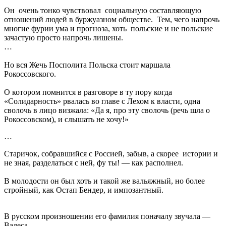
Он очень тонко чувствовал социальную составляющую
отношений людей в буржуазном обществе. Тем, чего напрочь
многие фурии ума и прогноза, хоть польские и не польские
зачастую просто напрочь лишены.
…
Но вся Жечь Посполита Польска стоит маршала
Рокоссовского.
О котором помнится в разговоре в ту пору когда
«Солидарность» рвалась во главе с Лехом к власти, одна
сволочь в лицо визжала: «Да я, про эту сволочь (речь шла о
Рокоссовском), и слышать не хочу!»
…
Старичок, собравшийся с Россией, забыв, а скорее истории и
не зная, разделаться с ней, фу ты! — как располнел.
В молодости он был хоть и такой же вальяжный, но более
стройный, как Остап Бендер, и импозантный.
В русском произношении его фамилия поначалу звучала —
Валеса.