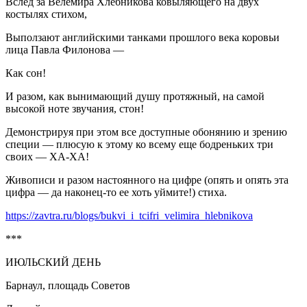
Вслед за Велемира Хлебникова ковыляющего на двух
костылях стихом,
Выползают английскими танками прошлого века коровьи
лица Павла Филонова —­­­
Как сон!
И разом, как вынимающий душу протяжный, на самой
высокой ноте звучания, стон!
Демонстрируя при этом все доступные обонянию и зрению
специи — плюсую к этому ко всему еще бодреньких три
своих — ХА-ХА!
Живописи и разом настоянного на цифре (опять и опять эта
цифра — да наконец-то ее хоть уймите!) стиха.
https://zavtra.ru/blogs/bukvi_i_tcifri_velimira_hlebnikova
***
ИЮЛЬСКИЙ ДЕНЬ
Барнаул, площадь Советов