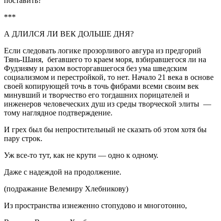
поставить?
***
А ДЛИЛСЯ ЛИ ВЕК ДОЛЬШЕ ДНЯ?
Если следовать логике прозорливого авгура из предгорий
Тянь-Шаня, бегавшего то краем моря, взбиравшегося ли на
Фудзияму и разом восторгавшегося без ума шведским
социализмом и перестройкой, то нет. Начало 21 века в основе
своей копирующей точь в точь фибрами всеми своим век
минувший и творчество его тогдашних порицателей и
инженеров человеческих душ из среды творческой элиты —
тому наглядное подтверждение.
И грех был бы непростительный не сказать об этом хотя бы
пару строк.
Уж все-то тут, как не крути — одно к одному.
Даже с надеждой на продолжение.
(подражание Велемиру Хлебникову)
Из пространства изнеженно стопудово и многотонно,