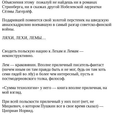
Объяснения этому пожалуй не найдешь ни в романах
Стринберга, ни в сказках другой Нобелевской лауреатки
Сёлмы Лагерлёф.
Подарившей помнится свой золотой перстенек на шведскую
авиаэскадрилию воевавшую в самый разгар советско-финской
войны.
ЛЯХИ, ЛЕХИ, ЛЕМЫ…
Сводить польскую нацию к Лехам и Лемам —
неконструктивно.
Лем — краковянин. Вполне приличный писатель-фантаст
(ничем иным он там правда быть и не мог, будь он там хоть
семи пядей во лбу) и более чем интересный, пусть и
постмодерновского толка, философ.
«Сумма технологии» у него — книга вполне приличная, на
мой взгляд.
При всей польскости приличный у них поэт (нет, не
Мицкевич, о котором Пушкин все в свое время сказал) —
Циприан Норвид.