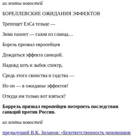
из ленты новостей
БОРЕЛЛЕВСКИЕ ОЖИДАНИЯ ЭФФЕКТОВ
Трепещет ЕэСа тельце —
Зима пахнет — газом из сланца…
Борель призвал европейцев
Дождаться эффекта санкций.
Надежд хоть и зыбок спектр,
Средь этого свинства и гадства —
Но он — в ожиданье эффектов!
Откуда им только вот взяться?
Боррель призвал европейцев потерпеть последствия
санкций против России.
из ленты новостей
Навигация
Предыдущий
предыдущий
В.К. Зиланов: «Безответственность чиновников