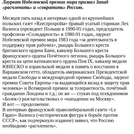
Лауреат Нобелевской премии мира призвал Запад
«расчленить» и «сократить» Россию.
Месяцев пять назад в интервью одной из крупнейших
польских газет «Rzeczpospolita» бравый усатый старикан Лех
Валенса (президент Польши в 1990-95 годах, председатель
профсоюза «Солидарность» в 1980-91 годах, лауреат
Нобелевской премии мира 1983 года «за деятельность в
поддержку прав рабочих», рыцарь Большого креста
британского ордена Бани, кавалер Большого креста
французского ордена Почётного легиона, рыцарь Большого
креста на цепи ватиканского ордена Пия IX, кавалер медали
ЮНЕСКО и израильской медали в память о восстании в
Варшавском гетто, обладатель американских Президентской
медали Свободы и международной премии Свободы, лауреат
премии Совета Европы «за выдающийся вклад в защиту прав
человека» и Всемирной премии за толерантность, почётный
гражданин Лондона и т.д.; он же — стукач под псевдонимом
«Болек») разглагольствовал о «нападении на Москву».
И вот — продолжение.
В интервью французской праволиберальной газете «Le
Figaro» Валенса («историческая фигура в борьбе против
СССР», как подчеркнуло издание) заявил, что Россию
необходимо «расчленить».