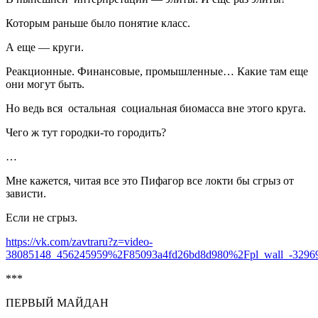
Которым раньше было понятие класс.
А еще — круги.
Реакционные. Финансовые, промышленные… Какие там еще
они могут быть.
Но ведь вся остальная социальная биомасса вне этого круга.
Чего ж тут городки-то городить?
…
Мне кажется, читая все это Пифагор все локти бы сгрыз от
зависти.
Если не сгрыз.
https://vk.com/zavtraru?z=video-
38085148_456245959%2F85093a4fd26bd8d980%2Fpl_wall_-3296
***
ПЕРВЫЙ МАЙДАН