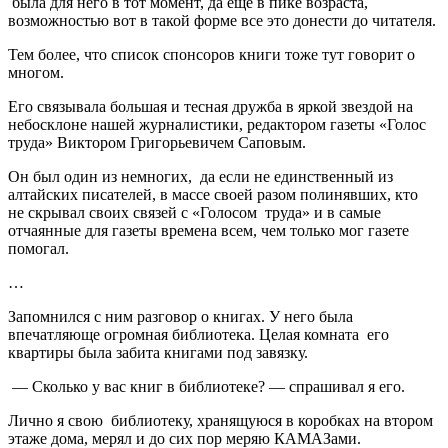
была для него в тот момент, да еще в пике возраста,
возможностью вот в такой форме все это донести до читателя.
Тем более, что список спонсоров книги тоже тут говорит о
многом.
Его связывала большая и тесная дружба в яркой звездой на
небосклоне нашей журналистики, редактором газеты «Голос
труда» Виктором Григорьевичем Саповым.
Он был один из немногих, да если не единственный из
алтайских писателей, в массе своей разом полинявших, кто
не скрывал своих связей с «Голосом труда» и в самые
отчаянные для газеты времена всем, чем только мог газете
помогал.
…
Запомнился с ним разговор о книгах. У него была
впечатляюще огромная библиотека. Целая комната его
квартиры была забита книгами под завязку.
— Сколько у вас книг в библиотеке? — спрашивал я его.
Лично я свою библиотеку, хранящуюся в коробках на втором
этаже дома, мерял и до сих пор меряю КАМАЗами.