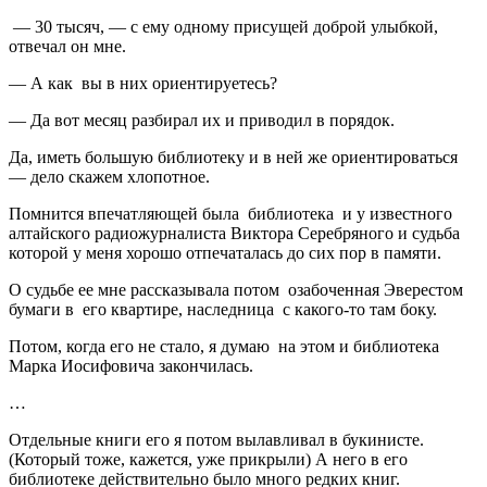
— 30 тысяч, — с ему одному присущей доброй улыбкой,
отвечал он мне.
— А как вы в них ориентируетесь?
— Да вот месяц разбирал их и приводил в порядок.
Да, иметь большую библиотеку и в ней же ориентироваться
— дело скажем хлопотное.
Помнится впечатляющей была библиотека и у известного
алтайского радиожурналиста Виктора Серебряного и судьба
которой у меня хорошо отпечаталась до сих пор в памяти.
О судьбе ее мне рассказывала потом озабоченная Эверестом
бумаги в его квартире, наследница с какого-то там боку.
Потом, когда его не стало, я думаю на этом и библиотека
Марка Иосифовича закончилась.
…
Отдельные книги его я потом вылавливал в букинисте.
(Который тоже, кажется, уже прикрыли) А него в его
библиотеке действительно было много редких книг.