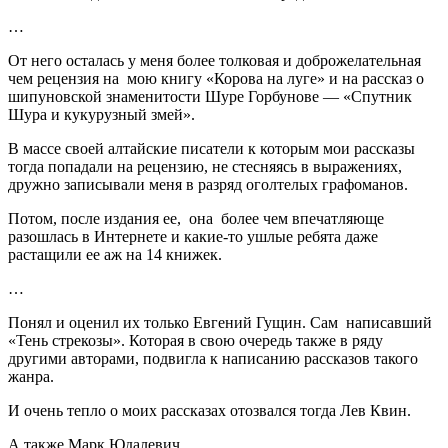
…
От него осталась у меня более толковая и доброжелательная
чем рецензия на мою книгу «Корова на луге» и на рассказ о
шипуновской знаменитости Шуре Горбунове — «Спутник
Шура и кукурузный змей».
В массе своей алтайские писатели к которым мои рассказы
тогда попадали на рецензию, не стесняясь в выражениях,
дружно записывали меня в разряд оголтелых графоманов.
Потом, после издания ее, она более чем впечатляюще
разошлась в Интернете и какие-то ушлые ребята даже
растащили ее аж на 14 книжек.
…
Понял и оценил их только Евгений Гущин. Сам написавший
«Тень стрекозы». Которая в свою очередь также в ряду
другими авторами, подвигла к написанию рассказов такого
жанра.
И очень тепло о моих рассказах отозвался тогда Лев Квин.
А также Марк Юдалевич.