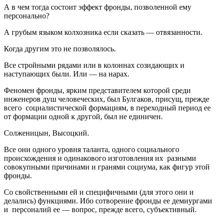
А в чем тогда состоит эффект фронды, позволенной ему
персонально?
А грубым языком колхозника если сказать — отвязанности.
Когда другим это не позволялось.
Все стройными рядами или в колоннах созидающих и
наступающих были. Или — на нарах.
Феномен фронды, ярким представителем которой среди
инженеров душ человеческих, был Булгаков, присущ, прежде
всего социалистической формациям, в переходный период ее
от формации одной к другой, был не единичен.
Солженицын, Высоцкий.
Все они одного уровня таланта, одного социального
происхождения и одинакового изготовления их разными
совокупными причинами и гранями социума, как фигур этой
фронды.
Со свойственными ей и специфичными (для этого они и
делались) функциями. Ибо сотворение фронды ее демиургами
и персоналий ее — вопрос, прежде всего, субъективный.