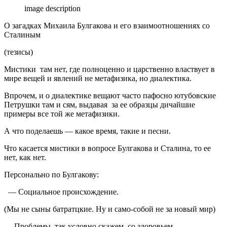
image description
О загадках Михаила Булгакова и его взаимоотношениях со
Сталиным
(тезисы)
Мистики там нет, где полноценно и царственно властвует в
мире вещей и явлений не метафизика, но диалектика.
Впрочем, и о диалектике вещают часто пафосно ютубовские
Петрушки там и сям, выдавая за ее образцы дичайшие
примеры все той же метафизики.
А что поделаешь — какое время, такие и песни.
Что касается мистики в вопросе Булгакова и Сталина, то ее
нет, как нет.
Персонально по Булгакову:
— Социальное происхождение.
(Мы не сыны батратцкие. Ну и само-собой не за новый мир)
— Проблемы, так условно скажем, со здоровьем.