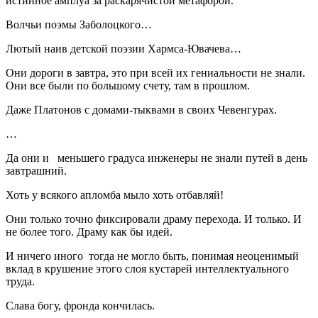
истинное амплуа за раскарячистой метафорой.
Волчьи поэмы Заболоцкого…
Лютый наив детской поэзии Хармса-Ювачева…
Они дороги в завтра, это при всей их гениальности не знали.
Они все были по большому счету, там в прошлом.
Даже Платонов с домами-тыквами в своих Чевенгурах.
…
Да они и меньшего градуса инженеры не знали путей в день
завтрашний.
Хоть у всякого апломба мыло хоть отбавляй!
Они только точно фиксировали драму перехода. И только. И
не более того. Драму как бы идей.
И ничего иного тогда не могло быть, понимая неоценимый
вклад в крушение этого слоя кустарей интеллектуального
труда.
Слава богу, фронда кончилась.