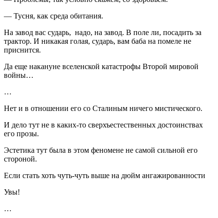
— Тусня, как среда обитания.
На завод вас сударь, надо, на завод. В поле ли, посадить за
трактор. И никакая голая, сударь, вам баба на помеле не
приснится.
Да еще накануне вселенской катастрофы Второй мировой
войны…
…
Нет и в отношении его со Сталиным ничего мистического.
И дело тут не в каких-то сверхъестественных достоинствах
его прозы.
Эстетика тут была в этом феномене не самой сильной его
стороной.
Если стать хоть чуть-чуть выше на дюйм ангажированности
Увы!
…