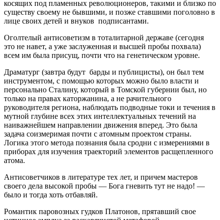
косящих под пламенных революционеров, такими и близко по
существу своему не бывшими, и позже ставшими поголовно в
лице своих детей и внуков подписантами.
Оголтелый антисоветизм в тоталитарной державе (сегодня
это не навет, а уже заслуженная и высшей пробы похвала)
всем им была присущ, почти что на генетическом уровне.
Драматург (завтра будут барды и публицисты), он был тем
инструментом, с помощью которых можно было власти и
персонально Сталину, который в Томской губернии был, но
только на правах каторжанина, а не рачительного
руководителя региона, наблюдать подводные токи и течения в
мутной глубине всех этих интеллектуальных течений на
наиважнейшем направлении движения вперед. Это была
задача соизмеримая почти с атомным проектом страны.
Логика этого метода познания была сродни с измерениями в
приборах для изучения траекторий элементов расщепленного
атома.
Антисоветчиков в литературе тех лет, и причем мастеров
своего дела высокой пробы — Бога гневить тут не надо! —
было и тогда хоть отбавляй.
Романтик паровозных гудков Платонов, прятавший свое