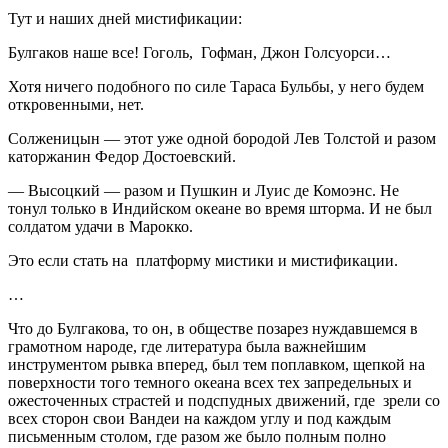
Тут и наших дней мистификации:
Булгаков наше все! Гоголь, Гофман, Джон Голсуорси…
Хотя ничего подобного по силе Тараса Бульбы, у него будем
откровенными, нет.
Солженицын — этот уже одной бородой Лев Толстой и разом
каторжанин Федор Достоевский.
— Высоцкий — разом и Пушкин и Луис де Комоэнс. Не
тонул только в Индийском океане во время шторма. И не был
солдатом удачи в Марокко.
Это если стать на платформу мистики и мистификации.
…
Что до Булгакова, то он, в обществе позарез нуждавшемся в
грамотном народе, где литература была важнейшим
инструментом рывка вперед, был тем поплавком, щепкой на
поверхности того темного океана всех тех запредельных и
ожесточенных страстей и подспудных движений, где зрели со
всех сторон свои Вандеи на каждом углу и под каждым
письменным столом, где разом же было полным полно