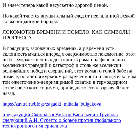
И знаем теперь какой несусветно дорогой ценой.
Но какой тянется внушительный след от нее, длинней всякой
солженицынской бороды.
ЛОКОМОТИВ ВРЕМЕНИ И ПОМЕЛО, КАК СИМВОЛЫ
ПРОГРЕССА
В грядущих, заоблачных временах, а у времени есть
склонность мчаться вперед с одержимостью локомотива, этот
не без художественных достоинств роман на фоне наших
вселенских трагедий и катастроф и столь же вселенски-
величайших побед и свершений, этот роман о голой бабе на
помеле, останется курьезом раскрученности и свидетельством
той ожесточенно-непримиримой схватки в термоядерном
котле советского социума, приведшего его к взрыву 30 лет
назад.
https://zavtra.ru/blogs/zagadki_mihaila_bulgakova
Навигация
Предыдущий
предыдущий
Скончался Виктор Васильевич Трушков
Следующее
пост:
следующий
А.И. Субетто о борьбе против глобального
по
сообщение:
технотронного империализма
записям
Сайт Коммунистической партии Российской